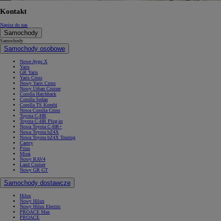
Kontakt
Napisz do nas
Samochody
Samochody
Samochody osobowe
Nowe Aygo X
Yaris
GR Yaris
Yaris Cross
Nowy Yaris Cross
Nowy Urban Cruiser
Corolla Hatchback
Corolla Sedan
Corolla TS Kombi
Nowa Corolla Cross
Toyota C-HR
Toyota C-HR Plug-in
Nowa Toyota C-HR+
Nowa Toyota bZ4X
Nowa Toyota bZ4X Touring
Camry
Prius
Mirai
Nowy RAV4
Land Cruiser
Nowy GR GT
Samochody dostawcze
Hilux
Nowy Hilux
Nowy Hilux Electric
PROACE Max
PROACE