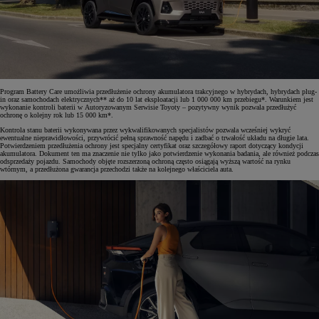
Program Battery Care umożliwia przedłużenie ochrony akumulatora trakcyjnego w hybrydach, hybrydach plug-
in oraz samochodach elektrycznych** aż do 10 lat eksploatacji lub 1 000 000 km przebiegu*. Warunkiem jest
wykonanie kontroli baterii w Autoryzowanym Serwisie Toyoty – pozytywny wynik pozwala przedłużyć
ochronę o kolejny rok lub 15 000 km*.
Kontrola stanu baterii wykonywana przez wykwalifikowanych specjalistów pozwala wcześniej wykryć
ewentualne nieprawidłowości, przywrócić pełną sprawność napędu i zadbać o trwałość układu na długie lata.
Potwierdzeniem przedłużenia ochrony jest specjalny certyfikat oraz szczegółowy raport dotyczący kondycji
akumulatora. Dokument ten ma znaczenie nie tylko jako potwierdzenie wykonania badania, ale również podczas
odsprzedaży pojazdu. Samochody objęte rozszerzoną ochroną często osiągają wyższą wartość na rynku
wtórnym, a przedłużona gwarancja przechodzi także na kolejnego właściciela auta.