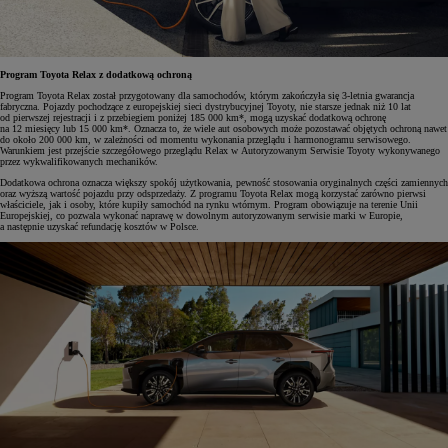
Program Toyota Relax z dodatkową ochroną
Program Toyota Relax został przygotowany dla samochodów, którym zakończyła się 3-letnia gwarancja
fabryczna. Pojazdy pochodzące z europejskiej sieci dystrybucyjnej Toyoty, nie starsze jednak niż 10 lat
od pierwszej rejestracji i z przebiegiem poniżej 185 000 km*, mogą uzyskać dodatkową ochronę
na 12 miesięcy lub 15 000 km*. Oznacza to, że wiele aut osobowych może pozostawać objętych ochroną nawet
do około 200 000 km, w zależności od momentu wykonania przeglądu i harmonogramu serwisowego.
Warunkiem jest przejście szczegółowego przeglądu Relax w Autoryzowanym Serwisie Toyoty wykonywanego
przez wykwalifikowanych mechaników.
Dodatkowa ochrona oznacza większy spokój użytkowania, pewność stosowania oryginalnych części zamiennych
oraz wyższą wartość pojazdu przy odsprzedaży. Z programu Toyota Relax mogą korzystać zarówno pierwsi
właściciele, jak i osoby, które kupiły samochód na rynku wtórnym. Program obowiązuje na terenie Unii
Europejskiej, co pozwala wykonać naprawę w dowolnym autoryzowanym serwisie marki w Europie,
a następnie uzyskać refundację kosztów w Polsce.