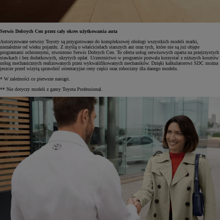
Serwis Dobrych Cen przez cały okres użytkowania auta
Autoryzowane serwisy Toyoty są przygotowane do kompleksowej obsługi wszystkich modeli marki,
niezależnie od wieku pojazdu. Z myślą o właścicielach starszych aut oraz tych, które nie są już objęte
programami ochronnymi, stworzono Serwis Dobrych Cen. To oferta usług serwisowych oparta na przejrzystych
stawkach i bez dodatkowych, ukrytych opłat. Uczestnictwo w programie pozwala korzystać z niższych kosztów
usług mechanicznych realizowanych przez wykwalifikowanych mechaników. Dzięki kalkulatorowi SDC można
jeszcze przed wizytą sprawdzić orientacyjne ceny części oraz robocizny dla danego modelu.
* W zależności co pierwsze nastąpi.
** Nie dotyczy modeli z gamy Toyota Professional.