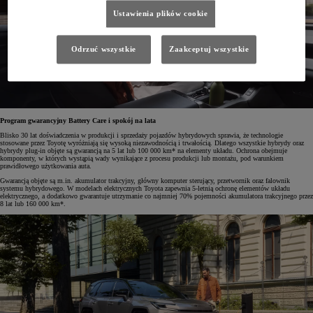
Ustawienia plików cookie
Odrzuć wszystkie
Zaakceptuj wszystkie
Program gwarancyjny Battery Care i spokój na lata
Blisko 30 lat doświadczenia w produkcji i sprzedaży pojazdów hybrydowych sprawia, że technologie
stosowane przez Toyotę wyróżniają się wysoką niezawodnością i trwałością. Dlatego wszystkie hybrydy oraz
hybrydy plug-in objęte są gwarancją na 5 lat lub 100 000 km* na elementy układu. Ochrona obejmuje
komponenty, w których wystąpią wady wynikające z procesu produkcji lub montażu, pod warunkiem
prawidłowego użytkowania auta.
Gwarancją objęte są m.in. akumulator trakcyjny, główny komputer sterujący, przetwornik oraz falownik
systemu hybrydowego. W modelach elektrycznych Toyota zapewnia 5-letnią ochronę elementów układu
elektrycznego, a dodatkowo gwarantuje utrzymanie co najmniej 70% pojemności akumulatora trakcyjnego przez
8 lat lub 160 000 km*.