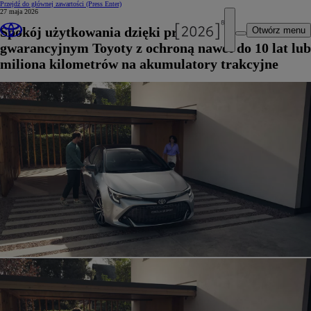
Przejdź do głównej zawartości
(Press Enter)
27 maja 2026
Spokój użytkowania dzięki programom
Otwórz menu
gwarancyjnym Toyoty z ochroną nawet do 10 lat lub
miliona kilometrów na akumulatory trakcyjne