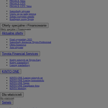
PROACE Verso
PROACE CITY
PROACE CITY Verso
Samochody używane
Umów się na jazdę testową
Zobacz wszystkie cenniki
Konfiguruj swoją Toyotę
Oferty specjalne i Finansowanie
Oferty specjalne i Finansowanie
Aktualne oferty
Finał wyprzedaży 2025
Samochody dostawcze Toyota Professional
Oferta biznesowa
Auta używane
Toyota Financial Services
Kredyt niższych rat Toyota Easy
Kredyt standardowy
Leasing standardowy
KINTO ONE
KINTO ONE Leasing niższych rat
KINTO ONE Leasing konsumencki
KINTO ONE Najem
KINTO ONE Zarządzanie flotą
KINTO Mobility
Dla właścicieli
Dla właścicieli
Serwis