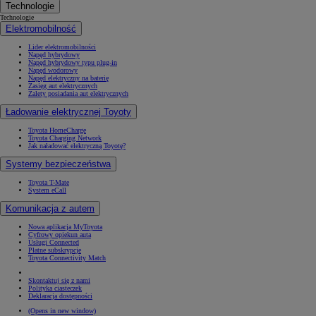
Technologie
Technologie
Elektromobilność
Lider elektromobilności
Napęd hybrydowy
Napęd hybrydowy typu plug-in
Napęd wodorowy
Napęd elektryczny na baterię
Zasięg aut elektrycznych
Zalety posiadania aut elektrycznych
Ładowanie elektrycznej Toyoty
Toyota HomeCharge
Toyota Charging Network
Jak naładować elektryczną Toyotę?
Systemy bezpieczeństwa
Toyota T-Mate
System eCall
Komunikacja z autem
Nowa aplikacja MyToyota
Cyfrowy opiekun auta
Usługi Connected
Płatne subskrypcje
Toyota Connectivity Match
Skontaktuj się z nami
Polityka ciasteczek
Deklaracja dostępności
(Opens in new window)