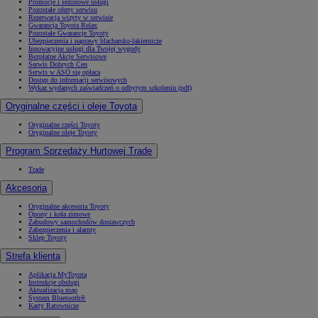
Promocje i sezonowe usługi
Pozostałe oferty serwisu
Rezerwacja wizyty w serwisie
Gwarancja Toyota Relax
Pozostałe Gwarancje Toyoty
Ubezpieczenia i naprawy blacharsko-lakiernicze
Innowacyjne usługi dla Twojej wygody
Bezpłatne Akcje Serwisowe
Serwis Dobrych Cen
Serwis w ASO się opłaca
Dostęp do informacji serwisowych
Wykaz wydanych zaświadczeń o odbytym szkoleniu (pdf)
Oryginalne części i oleje Toyota
Oryginalne części Toyoty
Oryginalne oleje Toyoty
Program Sprzedaży Hurtowej Trade
Trade
Akcesoria
Oryginalne akcesoria Toyoty
Opony i koła zimowe
Zabudowy samochodów dostawczych
Zabezpieczenia i alarmy
Sklep Toyoty
Strefa klienta
Aplikacja MyToyota
Instrukcje obsługi
Aktualizacja map
System Bluetooth®
Karty Ratownicze