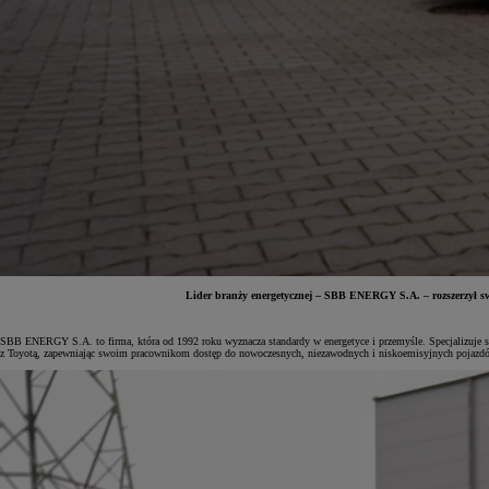
Lider branży energetycznej – SBB ENERGY S.A. – rozszerzył s
Od
81 900 zł
SBB ENERGY S.A. to firma, która od 1992 roku wyznacza standardy w energetyce i przemyśle. Specjalizuje 
z Toyotą, zapewniając swoim pracownikom dostęp do nowoczesnych, niezawodnych i niskoemisyjnych pojazd
Yaris Cross
HYBRID