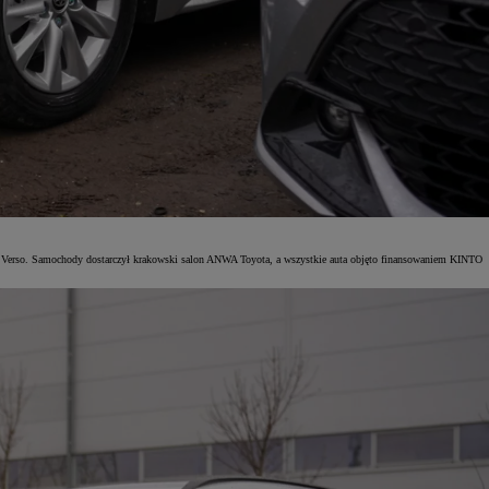
Verso. Samochody dostarczył krakowski salon ANWA Toyota, a wszystkie auta objęto finansowaniem KINTO