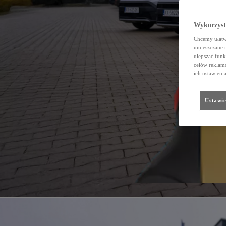
Wykorzystu
Chcemy ułatwi
umieszczane 
ulepszać funk
celów reklamo
ich ustawieni
Ustawie