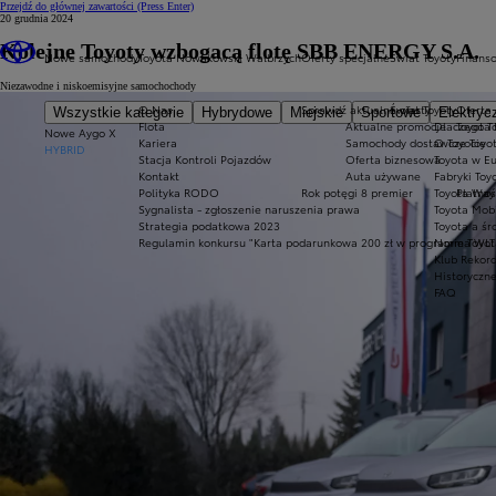
Przejdź do głównej zawartości
(Press Enter)
20 grudnia 2024
Kolejne Toyoty wzbogacą flotę SBB ENERGY S.A.
Nowe samochody
Toyota Nowakowski Wałbrzych
Oferty specjalne
Świat Toyoty
Finans
Niezawodne i niskoemisyjne samochochody
O Nas
Sprawdź aktualne oferty
Świat Toyoty
Oferta 
Wszystkie kategorie
Hybrydowe
Miejskie
Sportowe
Elektryc
Flota
Aktualne promocje
Dlaczego T
Toyota 
Nowe Aygo X
Kariera
Samochody dostawcze Toyot
O Toyocie
HYBRID
Stacja Kontroli Pojazdów
Oferta biznesowa
Toyota w E
Kontakt
Auta używane
Fabryki Toy
Polityka RODO
Rok potęgi 8 premier
Toyota Way
Płatnoś
Sygnalista - zgłoszenie naruszenia prawa
Toyota Mobi
Strategia podatkowa 2023
Toyota a ś
Regulamin konkursu "Karta podarunkowa 200 zł w programie Toyo
Norma WLT
Klub Rekor
Historyczn
FAQ