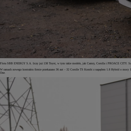
Flota SBB ENERGY S.A. liczy już 138 Toyot, w tym takie modele, jak Camry, Corolla i PROACE CITY. Samoc
W ramach nowego kontraktu firmie przekazano 36 aut – 32 Corolle TS Kombi z napędem 1.8 Hybrid o mocy 
One.