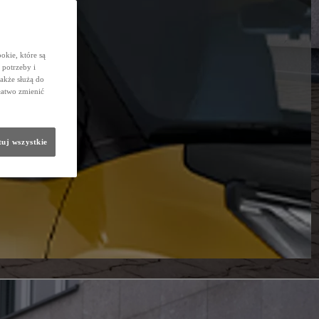
okie, które są
potrzeby i
także służą do
łatwo zmienić
uj wszystkie