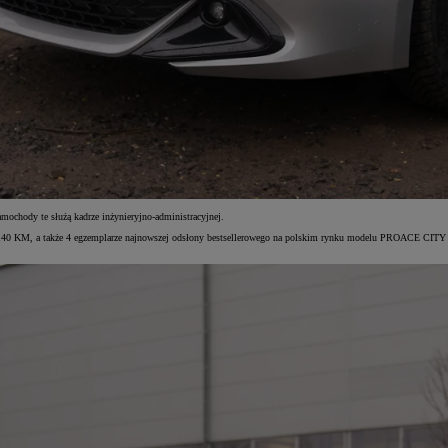
hody te służą kadrze inżynieryjno-administracyjnej.
140 KM, a także 4 egzemplarze najnowszej odsłony bestsellerowego na polskim rynku modelu PROACE CITY 