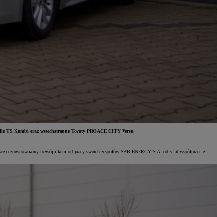
orolle TS Kombi oraz wszechstronne Toyoty PROACE CITY Verso.
trosce o zrównoważony rozwój i komfort pracy swoich zespołów SBB ENERGY S.A. od 5 lat współpracuje