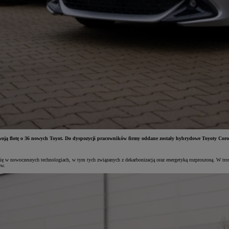
woją flotę o 36 nowych Toyot. Do dyspozycji pracowników firmy oddane zostały hybrydowe Toyoty C
się w nowoczesnych technologiach, w tym tych związanych z dekarbonizacją oraz energetyką rozproszoną. W 
ów.