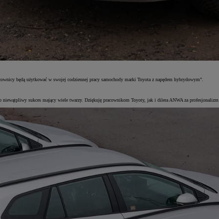
 pracownicy będą użytkować w swojej codziennej pracy samochody marki Toyota z napędem hybrydowym”.
iewątpliwy sukces mający wiele twarzy. Dziękuję pracownikom Toyoty, jak i dilera ANWA za profesjonalizm 