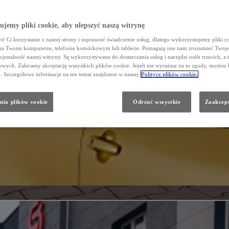
jemy pliki cookie, aby ulepszyć naszą witrynę
ć Ci korzystanie z naszej strony i usprawnić świadczenie usług, dlatego wykorzystujemy pliki co
na Twoim komputerze, telefonie komórkowym lub tablecie. Pomagają one nam zrozumieć Twoje 
cjonalność naszej witryny. Są wykorzystywane do dostarczania usług i narzędzi osób trzecich, a 
wych. Zalecamy akceptację wszystkich plików cookie. Jeżeli nie wyrażasz na to zgody, możesz 
a. Szczegółowe informacje na ten temat znajdziesz w naszej
Polityce plików cookie.
nia plików cookie
Odrzuć wszystkie
Zaakcept