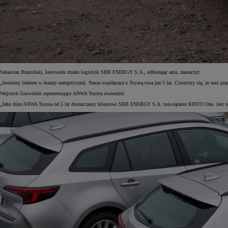
Od
105 300 zł
Corolla Hatchback
HYBRID
Sebastian Brzeziński, kierownik działu logistyki SBB ENERGY S.A., odbierając auta, zaznaczył:
„Jesteśmy liderem w branży energetycznej. Nasza współpraca z Toyotą trwa już 5 lat. Cieszymy się, że nasi
Wojciech Gucwiński reprezentujący ANWA Toyota stwierdził:
„Jako diler ANWA Toyota od 5 lat dostarczamy klientowi SBB ENERGY S.A. rozwiązanie KINTO One. Jest to n