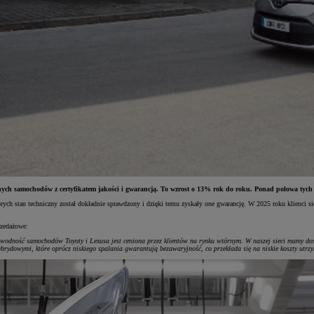
wanych samochodów z certyfikatem jakości i gwarancją. To wzrost o 13% rok do roku. Ponad połowa ty
 stan techniczny został dokładnie sprawdzony i dzięki temu zyskały one gwarancję. W 2025 roku klienci siec
rzedażowe:
zawodność samochodów Toyoty i Lexusa jest ceniona przez klientów na rynku wtórnym. W naszej sieci mamy do
ybrydowymi, które oprócz niskiego spalania gwarantują bezawaryjność, co przekłada się na niskie koszty utr