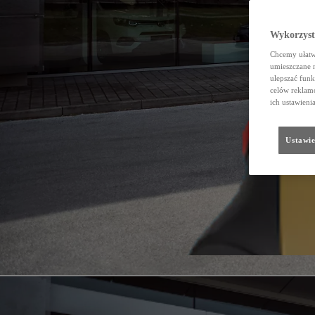
Wykorzystu
Chcemy ułatwi
umieszczane 
ulepszać funk
celów reklamo
ich ustawieni
Ustawie