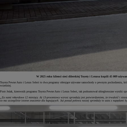
W 2025 roku klienci sieci dilerskiej Toyoty i Lexusa kupili 45 009 uży
Toyota Pewne Auto i Lexus Select to dwa programy oferujące używane samochody o pewnym pochodzeniu, których
wcześniej.
Od
81 900 zł
Piotr Jeżak, kierownik programu Toyota Pewne Auto i Lexus Select, tak podsumował ubiegłoroczne wyniki sp
Yaris Cross
„Za nami rekordowe 12 miesięcy. Aż 13-procentowy wzrost sprzedaży jest potwierdzeniem, że trwałość i nie
HYBRID
co ma szczególnie istotne znaczenie dla kupujących. Już ponad połowa naszej sprzedaży to auta z napędami h