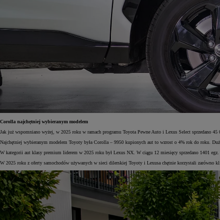
Corolla najchętniej wybieranym modelem
Jak już wspomniano wyżej, w 2025 roku w ramach programu Toyota Pewne Auto i Lexus Select sprzedano 4
Najchętniej wybieranym modelem Toyoty była Corolla – 9950 kupionych aut to wzrost o 4% rok do roku. Dużą 
W kategorii aut klasy premium liderem w 2025 roku był Lexus NX. W ciągu 12 miesięcy sprzedano 1401 egz. t
W 2025 roku z oferty samochodów używanych w sieci dilerskiej Toyoty i Lexusa chętnie korzystali zarówno k