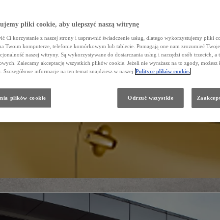
jemy pliki cookie, aby ulepszyć naszą witrynę
ć Ci korzystanie z naszej strony i usprawnić świadczenie usług, dlatego wykorzystujemy pliki co
na Twoim komputerze, telefonie komórkowym lub tablecie. Pomagają one nam zrozumieć Twoje 
cjonalność naszej witryny. Są wykorzystywane do dostarczania usług i narzędzi osób trzecich, a 
wych. Zalecamy akceptację wszystkich plików cookie. Jeżeli nie wyrażasz na to zgody, możesz 
a. Szczegółowe informacje na ten temat znajdziesz w naszej
Polityce plików cookie.
nia plików cookie
Odrzuć wszystkie
Zaakcept