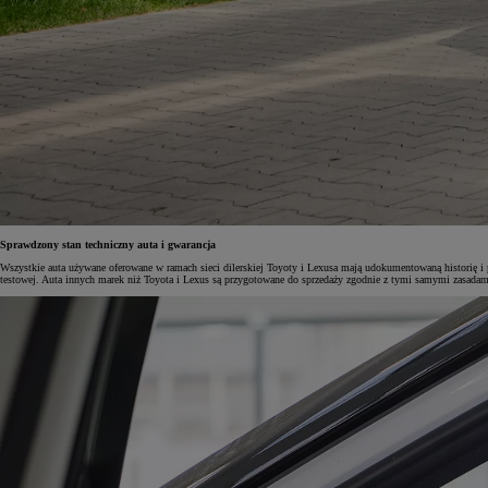
Od
105 300 zł
Corolla Hatchback
HYBRID
Sprawdzony stan techniczny auta i gwarancja
Wszystkie auta używane oferowane w ramach sieci dilerskiej Toyoty i Lexusa mają udokumentowaną historię i 
testowej. Auta innych marek niż Toyota i Lexus są przygotowane do sprzedaży zgodnie z tymi samymi zasadam