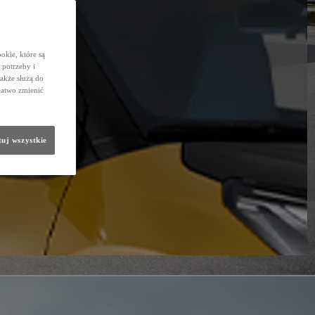
okie, które są
potrzeby i
także służą do
łatwo zmienić
uj wszystkie