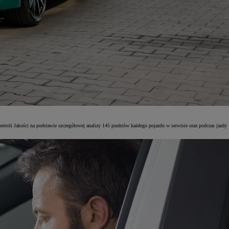
ntroli Jakości na podstawie szczegółowej analizy 145 punktów każdego pojazdu w serwisie oraz podczas jazdy