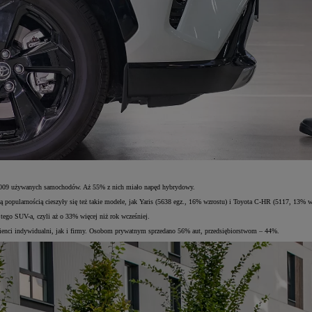
5 009 używanych samochodów. Aż 55% z nich miało napęd hybrydowy.
popularnością cieszyły się też takie modele, jak Yaris (5638 egz., 16% wzrostu) i Toyota C-HR (5117, 13% w
ego SUV-a, czyli aż o 33% więcej niż rok wcześniej.
lienci indywidualni, jak i firmy. Osobom prywatnym sprzedano 56% aut, przedsiębiorstwom – 44%.