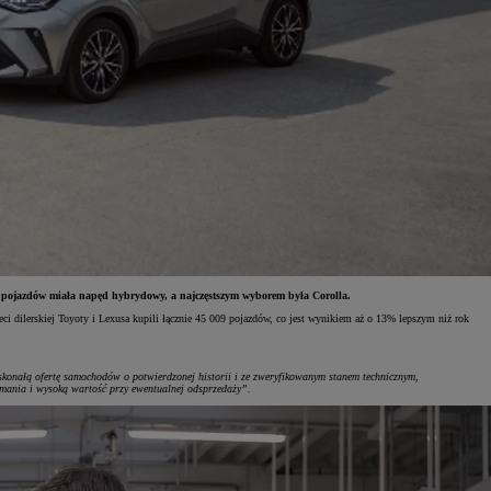
ch pojazdów miała napęd hybrydowy, a najczęstszym wyborem była Corolla.
i dilerskiej Toyoty i Lexusa kupili łącznie 45 009 pojazdów, co jest wynikiem aż o 13% lepszym niż rok
skonałą ofertę samochodów o potwierdzonej historii i ze zweryfikowanym stanem technicznym,
zymania i wysoką wartość przy ewentualnej odsprzedaży”.