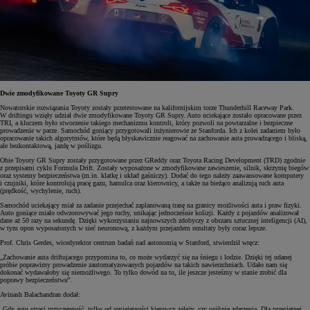
Dwie zmodyfikowane Toyoty GR Supry
Nowatorskie rozwiązania Toyoty zostały przetestowane na kalifornijskim torze Thunderhill Raceway Park.
W driftingu wzięły udział dwie zmodyfikowane Toyoty GR Supry. Auto uciekające zostało opracowane przez
TRI, a kluczem było stworzenie takiego mechanizmu kontroli, który pozwoli na powtarzalne i bezpieczne
prowadzenie w parze. Samochód goniący przygotowali inżynierowie ze Stanforda. Ich z kolei zadaniem było
opracowanie takich algorytmów, które będą błyskawicznie reagować na zachowanie auta prowadzącego i bliską,
ale bezkontaktową, jazdę w poślizgu.
Obie Toyoty GR Supry zostały przygotowane przez GReddy oraz Toyota Racing Development (TRD) zgodnie
z przepisami cyklu Formula Drift. Zostały wyposażone w zmodyfikowane zawieszenie, silnik, skrzynię biegów
oraz systemy bezpieczeństwa (m.in. klatkę i układ gaśniczy). Dodać do tego należy zaawansowane komputery
i czujniki, które kontrolują pracę gazu, hamulca oraz kierownicy, a także na bieżąco analizują ruch auta
(prędkość, wychylenie, ruch).
Samochód uciekający miał za zadanie przejechać zaplanowaną trasę na granicy możliwości auta i praw fizyki.
Auto goniące miało odwzorowywać jego ruchy, unikając jednocześnie kolizji. Każdy z pojazdów analizował
dane aż 50 razy na sekundę. Dzięki wykorzystaniu najnowszych zdobyczy z obszaru sztucznej inteligencji (AI),
w tym opon wyposażonych w sieć neuronową, z każdym przejazdem rezultaty były coraz lepsze.
Prof. Chris Gerdes, wicedyrektor centrum badań nad autonomią w Stanford, stwierdził wręcz:
„Zachowanie auta driftujacego przypomina to, co może wydarzyć się na śniegu i lodzie. Dzięki tej udanej
próbie poprawimy prowadzenie zautomatyzowanych pojazdów na takich nawierzchniach. Udało nam się
dokonać wydawałoby się niemożliwego. To tylko dowód na to, ile jeszcze jesteśmy w stanie zrobić dla
poprawy bezpieczeństwa”.
Avinash Balachandran dodał:
„Gdy auto utraci przyczepność, tylko od umiejętności kierowcy zależy, czy uniknie zderzenia. Dla przeciętnej