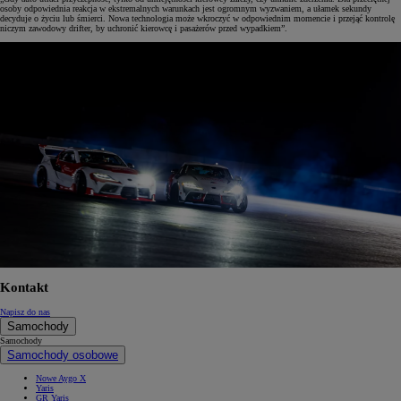
osoby odpowiednia reakcja w ekstremalnych warunkach jest ogromnym wyzwaniem, a ułamek sekundy
decyduje o życiu lub śmierci. Nowa technologia może wkroczyć w odpowiednim momencie i przejąć kontrolę
niczym zawodowy drifter, by uchronić kierowcę i pasażerów przed wypadkiem”.
Kontakt
Napisz do nas
Samochody
Samochody
Samochody osobowe
Nowe Aygo X
Yaris
GR Yaris