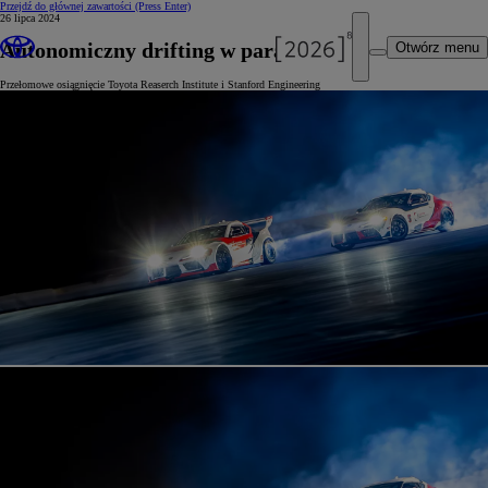
Przejdź do głównej zawartości
(Press Enter)
26 lipca 2024
Autonomiczny drifting w parach
Otwórz menu
Przełomowe osiągnięcie Toyota Reaserch Institute i Stanford Engineering