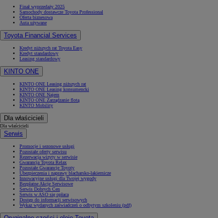
Finał wyprzedaży 2025
Samochody dostawcze Toyota Professional
Oferta biznesowa
Auta używane
Toyota Financial Services
Kredyt niższych rat Toyota Easy
Kredyt standardowy
Leasing standardowy
KINTO ONE
KINTO ONE Leasing niższych rat
KINTO ONE Leasing konsumencki
KINTO ONE Najem
KINTO ONE Zarządzanie flotą
KINTO Mobility
Dla właścicieli
Dla właścicieli
Serwis
Promocje i sezonowe usługi
Pozostałe oferty serwisu
Rezerwacja wizyty w serwisie
Gwarancja Toyota Relax
Pozostałe Gwarancje Toyoty
Ubezpieczenia i naprawy blacharsko-lakiernicze
Innowacyjne usługi dla Twojej wygody
Bezpłatne Akcje Serwisowe
Serwis Dobrych Cen
Serwis w ASO się opłaca
Dostęp do informacji serwisowych
Wykaz wydanych zaświadczeń o odbytym szkoleniu (pdf)
Oryginalne części i oleje Toyota