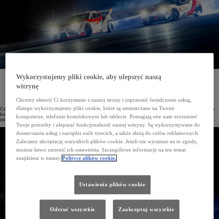
Wykorzystujemy pliki cookie, aby ulepszyć naszą
Toyota Reaserch Institute i Stanford Engineering przeprowadziły udaną próbę autonomicznego
driftingu w parach. Jest to rewolucyjne rozwiązanie, które w przyszłości przyczyni się do poprawy
witrynę
bezpieczeństwach na drogach publicznych.
Chcemy ułatwić Ci korzystanie z naszej strony i usprawnić świadczenie usług,
dlatego wykorzystujemy pliki cookie, które są umieszczane na Twoim
Co roku na drogach całego świata ginie ponad 1,35 mln osób, a jedną z przyczyn wypadków jest nagła utrata
kontroli nad pojazdem. Dążąc do poprawy bezpieczeństwa i ograniczenia liczby ofiar wypadków, Toyota
komputerze, telefonie komórkowym lub tablecie. Pomagają one nam zrozumieć
intensywnie rozwija systemy jazdy autonomicznej. W przyszłości będą one wspierały kierowcę podczas jazdy.
Twoje potrzeby i ulepszać funkcjonalność naszej witryny. Są wykorzystywane do
dostarczania usług i narzędzi osób trzecich, a także służą do celów reklamowych.
Zalecamy akceptację wszystkich plików cookie. Jeżeli nie wyrażasz na to zgody,
możesz łatwo zmienić ich ustawienia. Szczegółowe informacje na ten temat
znajdziesz w naszej
Polityce plików cookie.
Ustawienia plików cookie
Odrzuć wszystkie
Zaakceptuj wszystkie