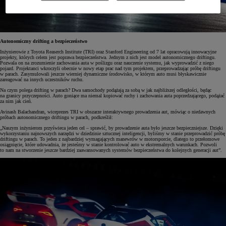
Autonomiczny drifting a bezpieczeństwo
Inżynierowie z Toyota Reaserch Institute (TRI)
oraz Stanford Engineering od 7 lat opracowują innowacyjne
projekty, których celem jest poprawa bezpieczeństwa. Jednym z nich jest model autonomicznego driftingu.
Pozwala on na zrozumienie zachowania auta w poślizgu oraz nauczenie systemu, jak wyprowadzić z niego
pojazd. Projektanci wkroczyli obecnie w nowy etap prac nad tym projektem, przeprowadzając próbę driftingu
w parach. Zasymulowali jeszcze wierniej dynamiczne środowisko, w którym auto musi błyskawicznie
zareagować na innych uczestników ruchu.
Na czym polega drifting w parach? Dwa samochody podążają za sobą w jak najbliższej odległości, będąc
na granicy przyczepności. Auto goniące ma niemal kopiować ruchy i zachowania auta poprzedzającego, podążać
za nim jak cień.
Avinash Balachandran, wiceprezes TRI w obszarze interaktywnego prowadzenia aut, mówiąc o niedawnych
próbach autonomicznego driftingu w parach, podkreślił:
„Naszym inżynierom przyświeca jeden cel – sprawić, by prowadzenie auta było jeszcze bezpieczniejsze. Dzięki
wykorzystaniu najnowszych narzędzi w dziedzinie sztucznej inteligencji, byliśmy w stanie przeprowadzić próbę
driftingu w parach. To jeden z najbardziej wymagających manewrów w motorsporcie, dlatego to przełomowe
osiągnięcie, które udowadnia, że jesteśmy w stanie kontrolować auto w ekstremalnych warunkach. Pozwoli
to nam na stworzenie jeszcze bardziej zaawansowanych systemów bezpieczeństwa do kolejnych generacji aut”.