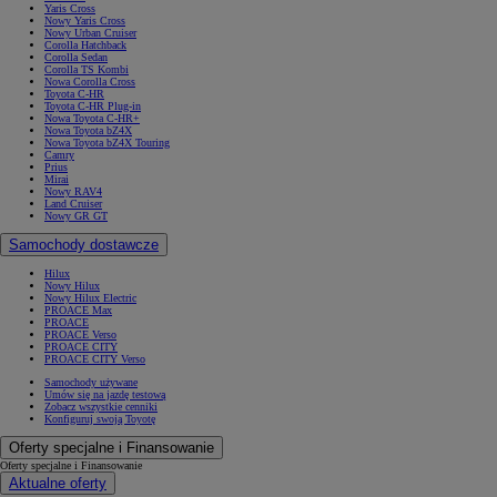
Yaris Cross
Nowy Yaris Cross
Nowy Urban Cruiser
Corolla Hatchback
Corolla Sedan
Corolla TS Kombi
Nowa Corolla Cross
Toyota C-HR
Toyota C-HR Plug-in
Nowa Toyota C-HR+
Nowa Toyota bZ4X
Nowa Toyota bZ4X Touring
Camry
Prius
Mirai
Nowy RAV4
Land Cruiser
Nowy GR GT
Samochody dostawcze
Hilux
Nowy Hilux
Nowy Hilux Electric
PROACE Max
PROACE
PROACE Verso
PROACE CITY
PROACE CITY Verso
Samochody używane
Umów się na jazdę testową
Zobacz wszystkie cenniki
Konfiguruj swoją Toyotę
Oferty specjalne i Finansowanie
Oferty specjalne i Finansowanie
Aktualne oferty