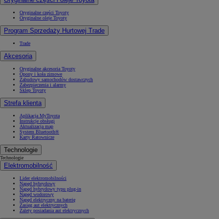
Oryginalne części Toyoty
Oryginalne oleje Toyoty
Program Sprzedaży Hurtowej Trade
Trade
Akcesoria
Oryginalne akcesoria Toyoty
Opony i koła zimowe
Zabudowy samochodów dostawczych
Zabezpieczenia i alarmy
Sklep Toyoty
Strefa klienta
Aplikacja MyToyota
Instrukcje obsługi
Aktualizacja map
System Bluetooth®
Karty Ratownicze
Technologie
Technologie
Elektromobilność
Lider elektromobilności
Napęd hybrydowy
Napęd hybrydowy typu plug-in
Napęd wodorowy
Napęd elektryczny na baterię
Zasięg aut elektrycznych
Zalety posiadania aut elektrycznych