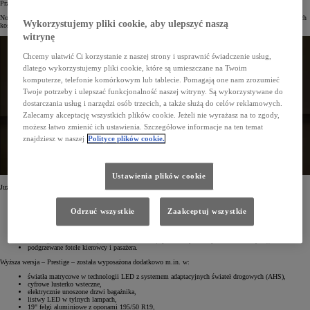
Przyspieszenie od 0 do 100 km/h wynosi 6,7 s.
Nowy Prius będzie dostępny w trzech wersjach wyposażenia – Comfort, Prestige i Executive. Najtańsza z nich
Wykorzystujemy pliki cookie, aby ulepszyć naszą
kosztuje od 199 900 zł.
witrynę
Chcemy ułatwić Ci korzystanie z naszej strony i usprawnić świadczenie usług,
dlatego wykorzystujemy pliki cookie, które są umieszczane na Twoim
komputerze, telefonie komórkowym lub tablecie. Pomagają one nam zrozumieć
Twoje potrzeby i ulepszać funkcjonalność naszej witryny. Są wykorzystywane do
dostarczania usług i narzędzi osób trzecich, a także służą do celów reklamowych.
Zalecamy akceptację wszystkich plików cookie. Jeżeli nie wyrażasz na to zgody,
możesz łatwo zmienić ich ustawienia. Szczegółowe informacje na ten temat
znajdziesz w naszej
Polityce plików cookie.
Ustawienia plików cookie
Już podstawowa wersja – Comfort – jest bardzo dobrze wyposażona. W standardzie ma m.in.:
najnowsze systemy bezpieczeństwa czynnego Toyota T-Mate,
system multimedialny Toyota Smart Connect® z kolorowym ekranem dotykowym (12,3"),
Odrzuć wszystkie
Zaakceptuj wszystkie
inteligentny asystent głosowy,
nawigację Connected z dodatkowym trybem offline i 4-letnią darmową transmisją danych,
światła do jazdy dziennej w technologii LED,
17" felgi aluminiowe z oponami 195/60 R17 (z plastikowymi kołpakami ochronnymi),
podgrzewane fotele kierowcy i pasażera.
Wyższa wersja – Prestige – została wyposażona dodatkowo m.in. w:
światła matrycowe w technologii LED z systemem adaptacyjnych świateł drogowych (AHS),
cyfrowe lusterko wsteczne,
elektrycznie unoszone drzwi bagażnika,
listwy LED w tylnych lampach,
19" felgi aluminiowe z oponami 195/50 R19,