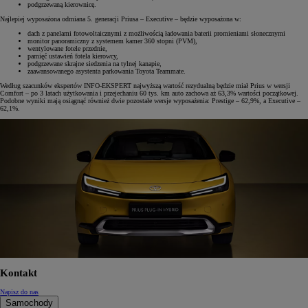
podgrzewaną kierownicę.
Najlepiej wyposażona odmiana 5. generacji Priusa – Executive – będzie wyposażona w:
dach z panelami fotowoltaicznymi z możliwością ładowania baterii promieniami słonecznymi
monitor panoramiczny z systemem kamer 360 stopni (PVM),
wentylowane fotele przednie,
pamięć ustawień fotela kierowcy,
podgrzewane skrajne siedzenia na tylnej kanapie,
zaawansowanego asystenta parkowania Toyota Teammate.
Według szacunków ekspertów INFO-EKSPERT najwyższą wartość rezydualną będzie miał Prius w wersji
Comfort – po 3 latach użytkowania i przejechaniu 60 tys. km auto zachowa aż 63,3% wartości początkowej.
Podobne wyniki mają osiągnąć również dwie pozostałe wersje wyposażenia: Prestige – 62,9%, a Executive –
62,1%.
Kontakt
Napisz do nas
Samochody