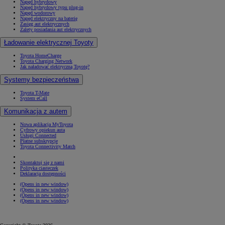
Napęd hybrydowy
Napęd hybrydowy typu plug-in
Napęd wodorowy
Napęd elektryczny na baterię
Zasięg aut elektrycznych
Zalety posiadania aut elektrycznych
Ładowanie elektrycznej Toyoty
Toyota HomeCharge
Toyota Charging Network
Jak naładować elektryczną Toyotę?
Systemy bezpieczeństwa
Toyota T-Mate
System eCall
Komunikacja z autem
Nowa aplikacja MyToyota
Cyfrowy opiekun auta
Usługi Connected
Płatne subskrypcje
Toyota Connectivity Match
Skontaktuj się z nami
Polityka ciasteczek
Deklaracja dostępności
(Opens in new window)
(Opens in new window)
(Opens in new window)
(Opens in new window)