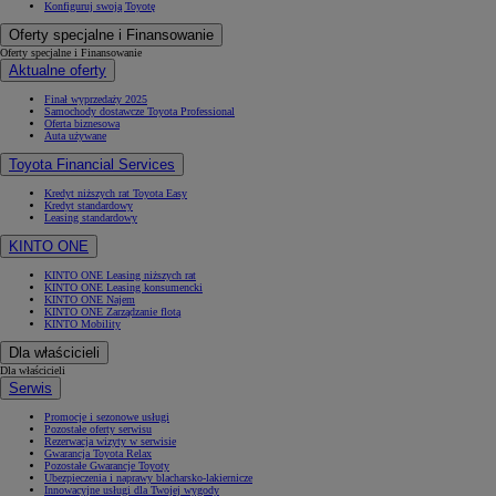
Konfiguruj swoją Toyotę
Oferty specjalne i Finansowanie
Oferty specjalne i Finansowanie
Aktualne oferty
Finał wyprzedaży 2025
Samochody dostawcze Toyota Professional
Oferta biznesowa
Auta używane
Toyota Financial Services
Kredyt niższych rat Toyota Easy
Kredyt standardowy
Leasing standardowy
KINTO ONE
KINTO ONE Leasing niższych rat
KINTO ONE Leasing konsumencki
KINTO ONE Najem
KINTO ONE Zarządzanie flotą
KINTO Mobility
Dla właścicieli
Dla właścicieli
Serwis
Promocje i sezonowe usługi
Pozostałe oferty serwisu
Rezerwacja wizyty w serwisie
Gwarancja Toyota Relax
Pozostałe Gwarancje Toyoty
Ubezpieczenia i naprawy blacharsko-lakiernicze
Innowacyjne usługi dla Twojej wygody