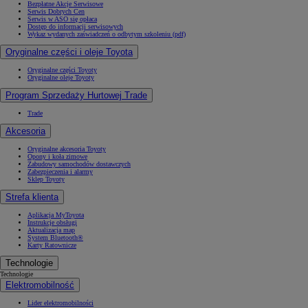
Bezpłatne Akcje Serwisowe
Serwis Dobrych Cen
Serwis w ASO się opłaca
Dostęp do informacji serwisowych
Wykaz wydanych zaświadczeń o odbytym szkoleniu (pdf)
Oryginalne części i oleje Toyota
Oryginalne części Toyoty
Oryginalne oleje Toyoty
Program Sprzedaży Hurtowej Trade
Trade
Akcesoria
Oryginalne akcesoria Toyoty
Opony i koła zimowe
Zabudowy samochodów dostawczych
Zabezpieczenia i alarmy
Sklep Toyoty
Strefa klienta
Aplikacja MyToyota
Instrukcje obsługi
Aktualizacja map
System Bluetooth®
Karty Ratownicze
Technologie
Technologie
Elektromobilność
Lider elektromobilności