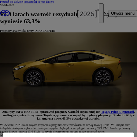
Przejdź do głównej zawartości
(Press Enter)
18-04-2023
Po 3 latach wartość rezydualna nowej Toyoty Prius
Otwórz menu
wyniesie 63,3%
Prognozy analityków firmy INFO-EKSPERT
Analitycy INFO-EKSPERT opracowali prognozy wartości rezydualnej dla
Toyoty Prius 5. generacji
.
Według ekspertów firmy nowa Toyota wyposażona w napęd hybrydowy plug-in po 3 latach i 60 tys.
km utrzyma nawet 63,3% początkowej wartości.
W kwietniu 2023 roku Toyota rozpoczęła przyjmowanie zamówień na nową Toyotą Prius. W Europie auto
to będzie dostępne wyłącznie z nowym napędem hybrydowym plug-in o mocy 223 KM i bardzo pojemną
baterią litowo-jonową 13,6 kWh. W trybie elektrycznym pojazd może pokonać nawet
od 72 do 86 km wg normy WLTP, a średnie zużycie paliwa sięga 0,5–0,7 l/100 km (w zależności od wersji).