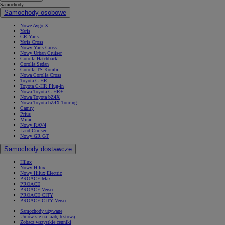
Samochody
Samochody osobowe
Nowe Aygo X
Yaris
GR Yaris
Yaris Cross
Nowy Yaris Cross
Nowy Urban Cruiser
Corolla Hatchback
Corolla Sedan
Corolla TS Kombi
Nowa Corolla Cross
Toyota C-HR
Toyota C-HR Plug-in
Nowa Toyota C-HR+
Nowa Toyota bZ4X
Nowa Toyota bZ4X Touring
Camry
Prius
Mirai
Nowy RAV4
Land Cruiser
Nowy GR GT
Samochody dostawcze
Hilux
Nowy Hilux
Nowy Hilux Electric
PROACE Max
PROACE
PROACE Verso
PROACE CITY
PROACE CITY Verso
Samochody używane
Umów się na jazdę testową
Zobacz wszystkie cenniki