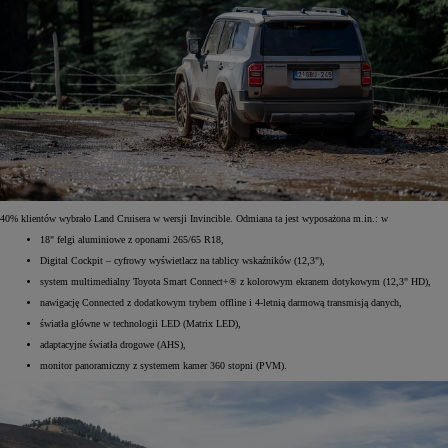
40% klientów wybrało Land Cruisera w wersji Invincible. Odmiana ta jest wyposażona m.in.: w
18" felgi aluminiowe z oponami 265/65 R18,
Digital Cockpit – cyfrowy wyświetlacz na tablicy wskaźników (12,3"),
system multimedialny Toyota Smart Connect+® z kolorowym ekranem dotykowym (12,3" HD),
nawigację Connected z dodatkowym trybem offline i 4-letnią darmową transmisją danych,
światła główne w technologii LED (Matrix LED),
adaptacyjne światła drogowe (AHS),
monitor panoramiczny z systemem kamer 360 stopni (PVM).