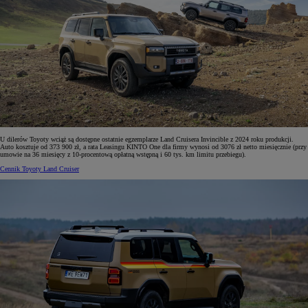
U dilerów Toyoty wciąż są dostępne ostatnie egzemplarze Land Cruisera Invincible z 2024 roku produkcji.
Auto kosztuje od 373 900 zł, a rata Leasingu KINTO One dla firmy wynosi od 3076 zł netto miesięcznie (przy
umowie na 36 miesięcy z 10-procentową opłatną wstępną i 60 tys. km limitu przebiegu).
Cennik Toyoty Land Cruiser