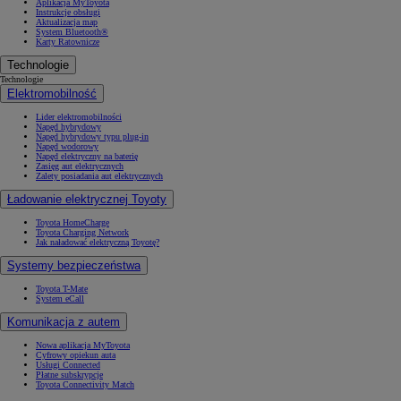
Aplikacja MyToyota
Instrukcje obsługi
Aktualizacja map
System Bluetooth®
Karty Ratownicze
Technologie
Technologie
Elektromobilność
Lider elektromobilności
Napęd hybrydowy
Napęd hybrydowy typu plug-in
Napęd wodorowy
Napęd elektryczny na baterię
Zasięg aut elektrycznych
Zalety posiadania aut elektrycznych
Ładowanie elektrycznej Toyoty
Toyota HomeCharge
Toyota Charging Network
Jak naładować elektryczną Toyotę?
Systemy bezpieczeństwa
Toyota T-Mate
System eCall
Komunikacja z autem
Nowa aplikacja MyToyota
Cyfrowy opiekun auta
Usługi Connected
Płatne subskrypcje
Toyota Connectivity Match