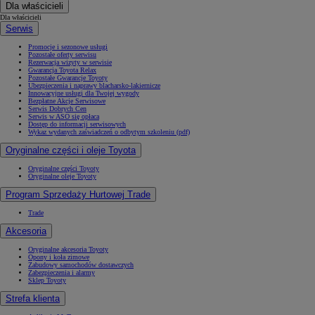
Dla właścicieli
Dla właścicieli
Serwis
Promocje i sezonowe usługi
Pozostałe oferty serwisu
Rezerwacja wizyty w serwisie
Gwarancja Toyota Relax
Pozostałe Gwarancje Toyoty
Ubezpieczenia i naprawy blacharsko-lakiernicze
Innowacyjne usługi dla Twojej wygody
Bezpłatne Akcje Serwisowe
Serwis Dobrych Cen
Serwis w ASO się opłaca
Dostęp do informacji serwisowych
Wykaz wydanych zaświadczeń o odbytym szkoleniu (pdf)
Oryginalne części i oleje Toyota
Oryginalne części Toyoty
Oryginalne oleje Toyoty
Program Sprzedaży Hurtowej Trade
Trade
Akcesoria
Oryginalne akcesoria Toyoty
Opony i koła zimowe
Zabudowy samochodów dostawczych
Zabezpieczenia i alarmy
Sklep Toyoty
Strefa klienta