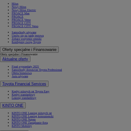
Hilux
Nowy Hilux
Nowy Hilux Electric
PROACE Max
PROACE
PROACE Verso
PROACE CITY
PROACE CITY Verso
Samochody używane
Umów się na jazdę testową
Zobacz wszystkie cenniki
Konfiguruj swoją Toyotę
Oferty specjalne i Finansowanie
Oferty specjalne i Finansowanie
Aktualne oferty
Finał wyprzedaży 2025
Samochody dostawcze Toyota Professional
Oferta biznesowa
Auta używane
Toyota Financial Services
Kredyt niższych rat Toyota Easy
Kredyt standardowy
Leasing standardowy
KINTO ONE
KINTO ONE Leasing niższych rat
KINTO ONE Leasing konsumencki
KINTO ONE Najem
KINTO ONE Zarządzanie flotą
KINTO Mobility