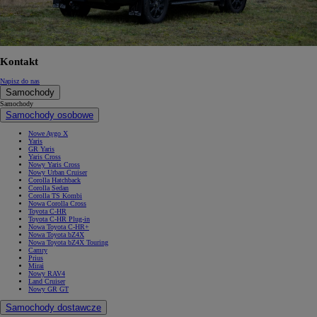
Kontakt
Napisz do nas
Samochody
Samochody
Samochody osobowe
Nowe Aygo X
Yaris
GR Yaris
Yaris Cross
Nowy Yaris Cross
Nowy Urban Cruiser
Corolla Hatchback
Corolla Sedan
Corolla TS Kombi
Nowa Corolla Cross
Toyota C-HR
Toyota C-HR Plug-in
Nowa Toyota C-HR+
Nowa Toyota bZ4X
Nowa Toyota bZ4X Touring
Camry
Prius
Mirai
Nowy RAV4
Land Cruiser
Nowy GR GT
Samochody dostawcze