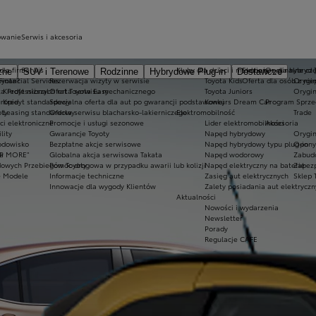
owanie
Serwis i akcesoria
dla firm
Serwis
Kluby dla dzieci i młodzieży
Ekobonus dla hybryd 
Oryginalne częś
zne
SUV i Terenowe
Rodzinne
Hybrydowe Plug-in
Dostawcze
oyota?
Financial Services
Rezerwacja wizyty w serwisie
Toyota Kids
Oferta dla osób z ni
Orygin
a Professional
Kredyt niższych rat Toyota Easy
Oferta serwisu mechanicznego
Toyota Juniors
Orygin
uropie
Kredyt standardowy
Specjalna oferta dla aut po gwarancji podstawowej
Konkurs Dream Car
Program Sprze
oty
Leasing standardowy
Oferta serwisu blacharsko-lakierniczego
Elektromobilność
Trade
ci elektroniczne
Promocje i usługi sezonowe
Lider elektromobilności
Akcesoria
lity
Gwarancje Toyoty
Napęd hybrydowy
Orygin
rodowisko
Bezpłatne akcje serwisowe
Napęd hybrydowy typu plug-in
Opony 
ta MORE"
P
Globalna akcja serwisowa Takata
Napęd wodorowy
Zabud
dowych Przebiegów Toyoty
Pomoc drogowa w przypadku awarii lub kolizji
Napęd elektryczny na baterię
Zabezp
e Modele
Informacje techniczne
Zasięg aut elektrycznych
Sklep 
Innowacje dla wygody Klientów
Zalety posiadania aut elektrycz
Aktualności
Nowości i wydarzenia
Newsletter
Porady
Regulacje CAFE