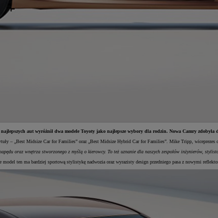
jlepszych aut wyróżnił dwa modele Toyoty jako najlepsze wybory dla rodzin. Nowa Camry zdobyła d
ły – „Best Midsize Car for Families” oraz „Best Midsize Hybrid Car for Families”. Mike Tripp, wiceprezes
napędu oraz wnętrza stworzonego z myślą o kierowcy. To też uznanie dla naszych zespołów inżynierów, styli
model ten ma bardziej sportową stylistykę nadwozia oraz wyrazisty design przedniego pasa z nowymi reflektor