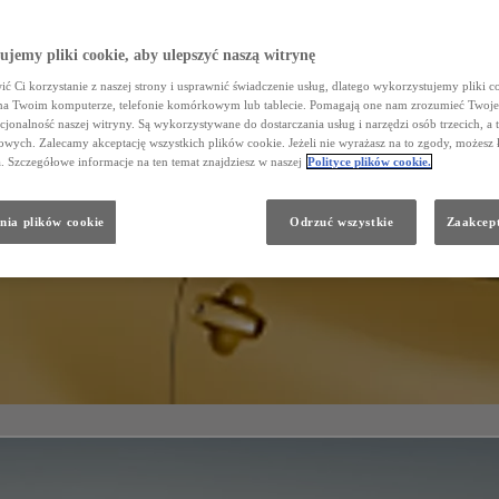
jemy pliki cookie, aby ulepszyć naszą witrynę
ć Ci korzystanie z naszej strony i usprawnić świadczenie usług, dlatego wykorzystujemy pliki co
na Twoim komputerze, telefonie komórkowym lub tablecie. Pomagają one nam zrozumieć Twoje 
cjonalność naszej witryny. Są wykorzystywane do dostarczania usług i narzędzi osób trzecich, a 
wych. Zalecamy akceptację wszystkich plików cookie. Jeżeli nie wyrażasz na to zgody, możesz 
a. Szczegółowe informacje na ten temat znajdziesz w naszej
Polityce plików cookie.
nia plików cookie
Odrzuć wszystkie
Zaakcept