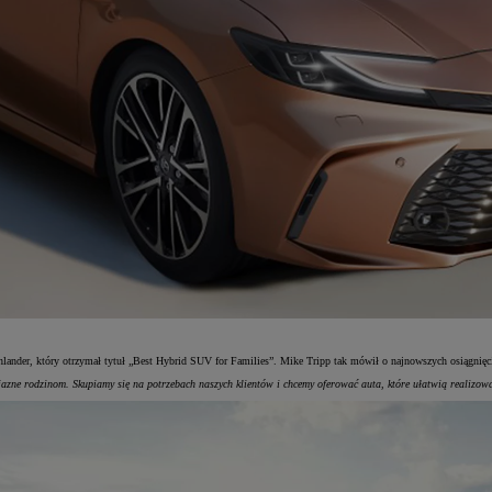
ander, który otrzymał tytuł „Best Hybrid SUV for Families”. Mike Tripp tak mówił o najnowszych osiągnięc
zne rodzinom. Skupiamy się na potrzebach naszych klientów i chcemy oferować auta, które ułatwią realizow