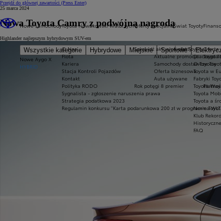
Przejdź do głównej zawartości
(Press Enter)
25 marca 2024
Nowa Toyota Camry z podwójną nagrodą
Nowe samochody
Toyota Nowakowski Wałbrzych
Oferty specjalne
Świat Toyoty
Finans
Highlander najlepszym hybrydowym SUV-em
O Nas
Sprawdź aktualne oferty
Świat Toyoty
Oferta 
Wszystkie kategorie
Hybrydowe
Miejskie
Sportowe
Elektryc
Flota
Aktualne promocje
Dlaczego T
Toyota 
Nowe Aygo X
Kariera
Samochody dostawcze Toyot
O Toyocie
HYBRID
Stacja Kontroli Pojazdów
Oferta biznesowa
Toyota w E
Kontakt
Auta używane
Fabryki Toy
Polityka RODO
Rok potęgi 8 premier
Toyota Way
Płatnoś
Sygnalista - zgłoszenie naruszenia prawa
Toyota Mobi
Strategia podatkowa 2023
Toyota a ś
Regulamin konkursu "Karta podarunkowa 200 zł w programie Toyo
Norma WLT
Klub Rekor
Historyczn
FAQ