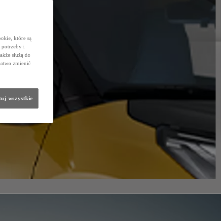
okie, które są
potrzeby i
także służą do
łatwo zmienić
uj wszystkie