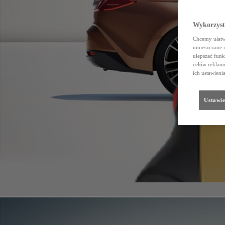
Wykorzystu
Chcemy ułatwi
umieszczane 
ulepszać funk
celów reklamo
ich ustawieni
Ustawie