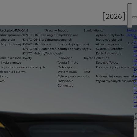
Toyoty
ci i oleje Toyoty
KINTO ONE
Praca w Toyocie
Strefa klienta
Świętu
epełnosprawnościami
alne części
KINTO ONE Leasing niższych rat
Dołącz do nas
Aplikacja MyToyota
Odkryj
Ak
alne oleje
KINTO ONE Leasing konsumencki
Kontakt
Instrukcje obsługi
pr
Umów s
daży Hurtowej Trade
KINTO ONE Najem
Skontaktuj się z nami
Aktualizacja map
Ce
KINTO ONE Zarządzanie flotą
Salony i serwisy Toyoty
System Bluetooth®
ws
KINTO Mobility
Technologie
Karty Ratownicze
mo
alne akcesoria Toyoty
Innowacje
Toyota Collection
S
i koła zimowe
Toyota T-Mate
Kolekcje Toyoty
do
owy samochodów dostawczych
Motorsport
Kolekcje Toyoty Gazoo Raci
To
ieczenia i alarmy
System eCall
FAQ
Pr
Toyoty
Cyfrowy opiekun auta
Najczęściej zadawane pyta
Of
nych
Ładowanie
Wykaz wydanych zaświadcze
KI
Connected
fi
S
u
in
w
U
si
ja
te