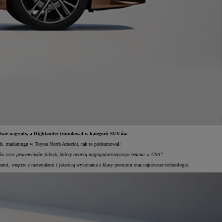
wie nagrody, a Highlander triumfował w kategorii SUV-ów.
 ds. marketingu w Toyota North America, tak to podsumował:
stów oraz pracowników fabryk, którzy tworzą najpopularniejszego sedana w USA”.
ami, wnętrze z materiałami i jakością wykonania z klasy premium oraz najnowsze technologie.