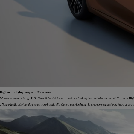
Highlander hybrydowym SUV-em roku
W tegorocznym rankingu U.S. News & World Report został wyróżniony jeszcze jeden samochód Toyoty – Highl
„Nagroda dla Highlandera oraz wyróżnienia dla Camry potwierdzają, że tworzymy samochody, które są przyja