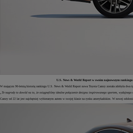
U.S. News & World Report w swoim najnowszym rankingu na
W mającym 90-letnią historię
rankingu U.S. News & World Report nowa Toyota Camry została zdobyła dwa tytu
Od
81 900 zł
„Te nagrody to dowód na to, że osiągnęliśmy idealne połączenie designu inspirowanego sportem, wydajnego 
Camry od 22 lat jest najchętniej wybieranym autem w swojej klasie na rynku amerykańskim. W nowej odsłonie 
Yaris Cross
HYBRID