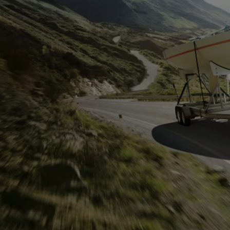
Od
105 300 zł
Corolla Hatchback
HYBRID