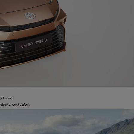
iach marki:
anie codziennych zadań”.