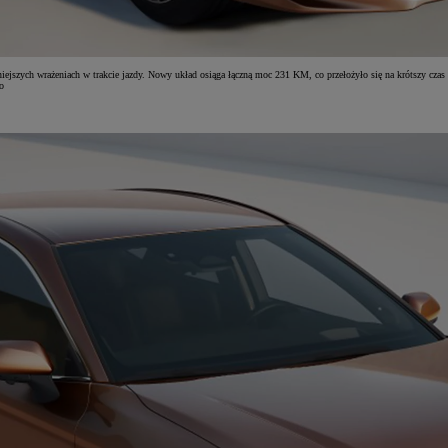
jszych wrażeniach w trakcie jazdy. Nowy układ osiąga łączną moc 231 KM, co przełożyło się na krótszy czas p
o