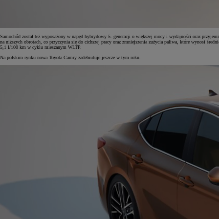
Samochód został też wyposażony w napęd hybrydowy 5. generacji o większej mocy i wydajności oraz przyjemnie
na niższych obrotach, co przyczynia się do cichszej pracy oraz zmniejszenia zużycia paliwa, które wynosi średni
5,1 l/100 km w cyklu mieszanym WLTP.
Na polskim rynku nowa Toyota Camry zadebiutuje jeszcze w tym roku.