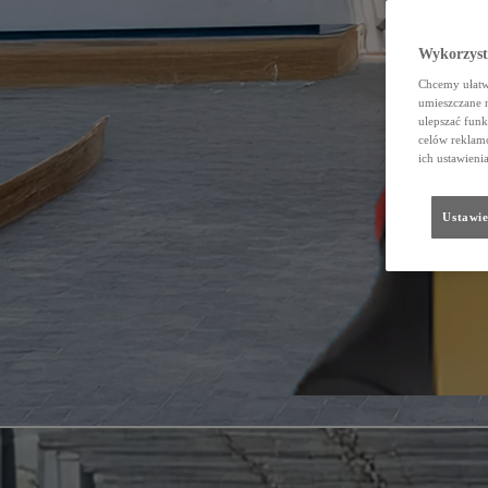
Wykorzystu
Chcemy ułatwi
umieszczane 
ulepszać funk
celów reklamo
ich ustawieni
Ustawie