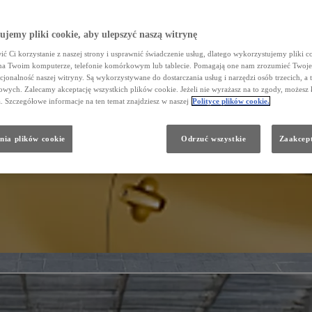
jemy pliki cookie, aby ulepszyć naszą witrynę
ć Ci korzystanie z naszej strony i usprawnić świadczenie usług, dlatego wykorzystujemy pliki co
na Twoim komputerze, telefonie komórkowym lub tablecie. Pomagają one nam zrozumieć Twoje 
cjonalność naszej witryny. Są wykorzystywane do dostarczania usług i narzędzi osób trzecich, a 
wych. Zalecamy akceptację wszystkich plików cookie. Jeżeli nie wyrażasz na to zgody, możesz 
a. Szczegółowe informacje na ten temat znajdziesz w naszej
Polityce plików cookie.
nia plików cookie
Odrzuć wszystkie
Zaakcept