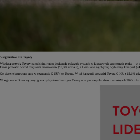
Od
105 300 zł
Corolla Hatchback
HYBRID
5 segmentów dla Toyoty
Wiodącą pozycję Toyoty na polskim rynku doskonale pokazuje sytuacja w kluczowych segmentach rynku – w aż
Cross prowadzi wśród miejskich crossoverów (18,3% udziału), a Corolla to najchętniej wybierany kompakt (24
Co piąte rejestrowane auto w segmencie C-SUV to Toyota. W tej kategorii prowadzi Toyota C-HR z 15,1% udzia
W segmencie D mocną pozycję ma hybrydowa limuzyna Camry – w pierwszych czterech miesiącach 2025 roku zar