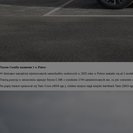
Toyota Corolla numerem 1 w Polsce
W dziesiątce najczęściej rejestrowanych samochodów osobowych w 2025 roku w Polsce znalazło się aż 5 modeli
Trzecią pozycję w zestawieniu zajmuje Toyota C-HR z wynikiem 5744 zarejestrowanych aut, co jest wzrostem 
Na piątej lokacie uplasował się Yaris Cross (4034 egz.), siódme miejsce zajął miejski hatchback Yaris (3819 e