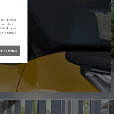
okie, które są
potrzeby i
także służą do
łatwo zmienić
uj wszystkie