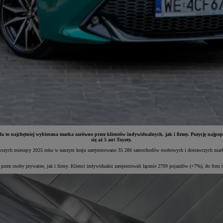
a to najchętniej wybierana marka zarówno przez klientów indywidualnych, jak i firmy. Pozycję najpop
się aż 5 aut Toyoty.
erwszych miesięcy 2025 roku w naszym kraju zarejestrowano 35 286 samochodów osobowych i dostawczych mar
ez osoby prywatne, jak i firmy. Klienci indywidualni zarejestrowali łącznie 2709 pojazdów (+7%), do firm tr