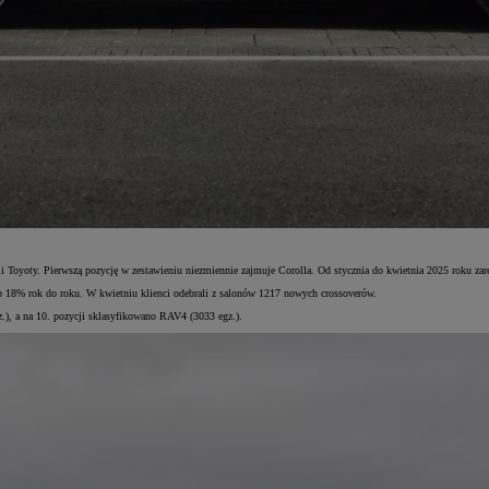
 Toyoty. Pierwszą pozycję w zestawieniu niezmiennie zajmuje Corolla. Od stycznia do kwietnia 2025 roku zar
o 18% rok do roku. W kwietniu klienci odebrali z salonów 1217 nowych crossoverów.
gz.), a na 10. pozycji sklasyfikowano RAV4 (3033 egz.).