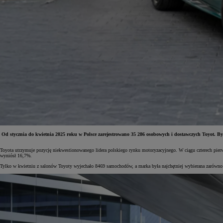
Od stycznia do kwietnia 2025 roku w Polsce zarejestrowano 35 286 osobowych i dostawczych Toyot. Był
Toyota utrzymuje pozycję niekwestionowanego lidera polskiego rynku motoryzacyjnego. W ciągu czterech pi
Od
81 900 zł
wyniósł 16,7%.
Tylko w kwietniu z salonów Toyoty wyjechało 8469 samochodów, a marka była najchętniej wybierana zarówno prz
Yaris Cross
HYBRID