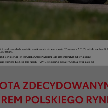
 5 z nich samochody japońskiej marki zajmują pierwszą pozycję. W segmencie A 51,3% udziału ma Aygo X. Do 
,1% udziału).
łu, a w czołówce jest też Corolla Cross z wynikiem 1916 zarejestrowanych aut (5% udziału).
ejestrowano 1753 egz. tego modelu (+20%), co przełożyło się na 17% udziału w tej klasie aut.