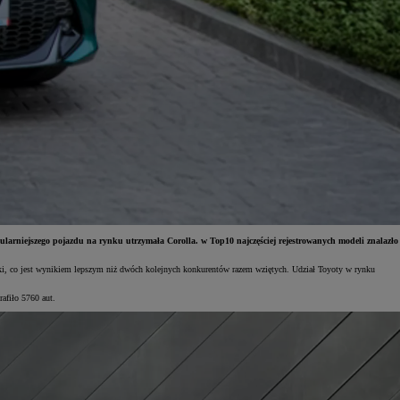
ularniejszego pojazdu na rynku utrzymała Corolla. w Top10 najczęściej rejestrowanych modeli znalazło
ki, co jest wynikiem lepszym niż dwóch kolejnych konkurentów razem wziętych. Udział Toyoty w rynku
afiło 5760 aut.