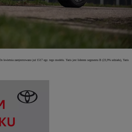
kwietnia zarejestrowano już 1517 egz. tego modelu. Yaris jest liderem segmentu B (23,9% udziału), Yaris