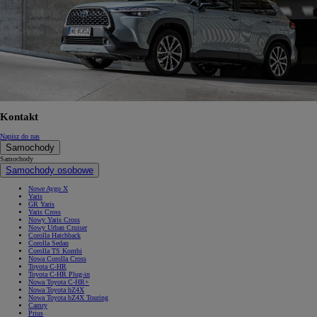
Kontakt
Napisz do nas
Samochody
Samochody
Samochody osobowe
Nowe Aygo X
Yaris
GR Yaris
Yaris Cross
Nowy Yaris Cross
Nowy Urban Cruiser
Corolla Hatchback
Corolla Sedan
Corolla TS Kombi
Nowa Corolla Cross
Toyota C-HR
Toyota C-HR Plug-in
Nowa Toyota C-HR+
Nowa Toyota bZ4X
Nowa Toyota bZ4X Touring
Camry
Prius