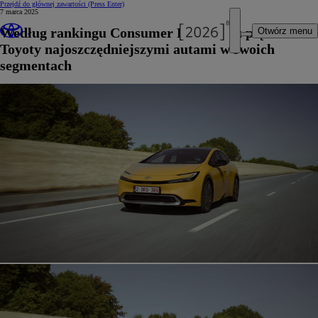
Przejdź do głównej zawartości
(Press Enter)
7 marca 2025
Według rankingu Consumer Reports aż pięć modeli
Otwórz menu
Toyoty najoszczędniejszymi autami w swoich
segmentach