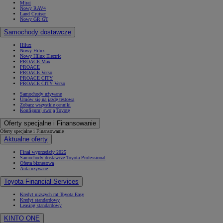
Mirai
Nowy RAV4
Land Cruiser
Nowy GR GT
Samochody dostawcze
Hilux
Nowy Hilux
Nowy Hilux Electric
PROACE Max
PROACE
PROACE Verso
PROACE CITY
PROACE CITY Verso
Samochody używane
Umów się na jazdę testową
Zobacz wszystkie cenniki
Konfiguruj swoją Toyotę
Oferty specjalne i Finansowanie
Oferty specjalne i Finansowanie
Aktualne oferty
Finał wyprzedaży 2025
Samochody dostawcze Toyota Professional
Oferta biznesowa
Auta używane
Toyota Financial Services
Kredyt niższych rat Toyota Easy
Kredyt standardowy
Leasing standardowy
KINTO ONE