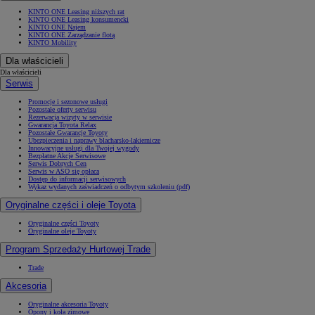
KINTO ONE Leasing niższych rat
KINTO ONE Leasing konsumencki
KINTO ONE Najem
KINTO ONE Zarządzanie flotą
KINTO Mobility
Dla właścicieli
Dla właścicieli
Serwis
Promocje i sezonowe usługi
Pozostałe oferty serwisu
Rezerwacja wizyty w serwisie
Gwarancja Toyota Relax
Pozostałe Gwarancje Toyoty
Ubezpieczenia i naprawy blacharsko-lakiernicze
Innowacyjne usługi dla Twojej wygody
Bezpłatne Akcje Serwisowe
Serwis Dobrych Cen
Serwis w ASO się opłaca
Dostęp do informacji serwisowych
Wykaz wydanych zaświadczeń o odbytym szkoleniu (pdf)
Oryginalne części i oleje Toyota
Oryginalne części Toyoty
Oryginalne oleje Toyoty
Program Sprzedaży Hurtowej Trade
Trade
Akcesoria
Oryginalne akcesoria Toyoty
Opony i koła zimowe