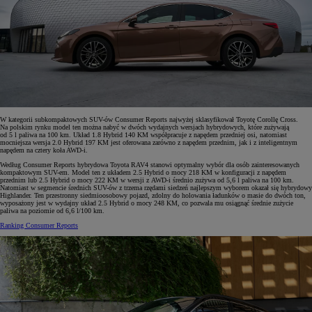
W kategorii subkompaktowych SUV-ów Consumer Reports najwyżej sklasyfikował Toyotę Corollę Cross.
Na polskim rynku model ten można nabyć w dwóch wydajnych wersjach hybrydowych, które zużywają
od 5 l paliwa na 100 km. Układ 1.8 Hybrid 140 KM współpracuje z napędem przedniej osi, natomiast
mocniejsza wersja 2.0 Hybrid 197 KM jest oferowana zarówno z napędem przednim, jak i z inteligentnym
napędem na cztery koła AWD-i.
Według Consumer Reports hybrydowa Toyota RAV4 stanowi optymalny wybór dla osób zainteresowanych
kompaktowym SUV-em. Model ten z układem 2.5 Hybrid o mocy 218 KM w konfiguracji z napędem
przednim lub 2.5 Hybrid o mocy 222 KM w wersji z AWD-i średnio zużywa od 5,6 l paliwa na 100 km.
Natomiast w segmencie średnich SUV-ów z trzema rzędami siedzeń najlepszym wyborem okazał się hybrydowy
Highlander. Ten przestronny siedmioosobowy pojazd, zdolny do holowania ładunków o masie do dwóch ton,
wyposażony jest w wydajny układ 2.5 Hybrid o mocy 248 KM, co pozwala mu osiągnąć średnie zużycie
paliwa na poziomie od 6,6 l/100 km.
Ranking Consumer Reports