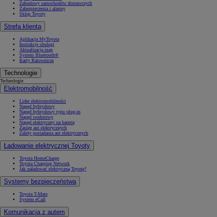
Zabudowy samochodów dostawczych
Zabezpieczenia i alarmy
Sklep Toyoty
Strefa klienta
Aplikacja MyToyota
Instrukcje obsługi
Aktualizacja map
System Bluetooth®
Karty Ratownicze
Technologie
Technologie
Elektromobilność
Lider elektromobilności
Napęd hybrydowy
Napęd hybrydowy typu plug-in
Napęd wodorowy
Napęd elektryczny na baterię
Zasięg aut elektrycznych
Zalety posiadania aut elektrycznych
Ładowanie elektrycznej Toyoty
Toyota HomeCharge
Toyota Charging Network
Jak naładować elektryczną Toyotę?
Systemy bezpieczeństwa
Toyota T-Mate
System eCall
Komunikacja z autem