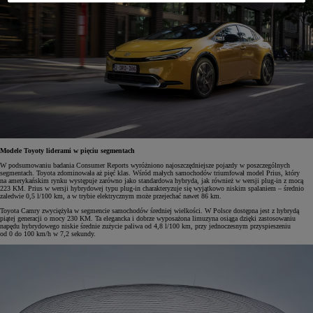
Modele Toyoty liderami w pięciu segmentach
W podsumowaniu badania Consumer Reports wyróżniono najoszczędniejsze pojazdy w poszczególnych
segmentach. Toyota zdominowała aż pięć klas. Wśród małych samochodów triumfował model Prius, który
na amerykańskim rynku występuje zarówno jako standardowa hybryda, jak również w wersji plug-in z mocą
223 KM. Prius w wersji hybrydowej typu plug-in charakteryzuje się wyjątkowo niskim spalaniem – średnio
zaledwie 0,5 l/100 km, a w trybie elektrycznym może przejechać nawet 86 km.
Toyota Camry zwyciężyła w segmencie samochodów średniej wielkości. W Polsce dostępna jest z hybrydą
piątej generacji o mocy 230 KM. Ta elegancka i dobrze wyposażona limuzyna osiąga dzięki zastosowaniu
napędu hybrydowego niskie średnie zużycie paliwa od 4,8 l/100 km, przy jednoczesnym przyspieszeniu
od 0 do 100 km/h w 7,2 sekundy.