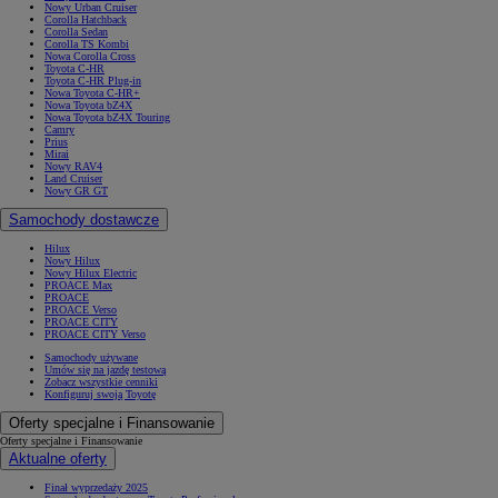
Nowy Urban Cruiser
Corolla Hatchback
Corolla Sedan
Corolla TS Kombi
Nowa Corolla Cross
Toyota C-HR
Toyota C-HR Plug-in
Nowa Toyota C-HR+
Nowa Toyota bZ4X
Nowa Toyota bZ4X Touring
Camry
Prius
Mirai
Nowy RAV4
Land Cruiser
Nowy GR GT
Samochody dostawcze
Hilux
Nowy Hilux
Nowy Hilux Electric
PROACE Max
PROACE
PROACE Verso
PROACE CITY
PROACE CITY Verso
Samochody używane
Umów się na jazdę testową
Zobacz wszystkie cenniki
Konfiguruj swoją Toyotę
Oferty specjalne i Finansowanie
Oferty specjalne i Finansowanie
Aktualne oferty
Finał wyprzedaży 2025