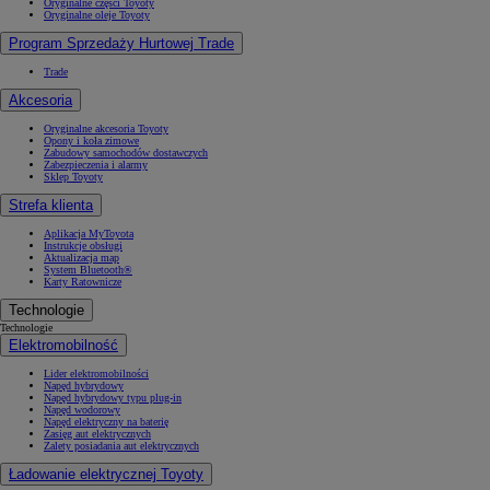
Oryginalne części Toyoty
Oryginalne oleje Toyoty
Program Sprzedaży Hurtowej Trade
Trade
Akcesoria
Oryginalne akcesoria Toyoty
Opony i koła zimowe
Zabudowy samochodów dostawczych
Zabezpieczenia i alarmy
Sklep Toyoty
Strefa klienta
Aplikacja MyToyota
Instrukcje obsługi
Aktualizacja map
System Bluetooth®
Karty Ratownicze
Technologie
Technologie
Elektromobilność
Lider elektromobilności
Napęd hybrydowy
Napęd hybrydowy typu plug-in
Napęd wodorowy
Napęd elektryczny na baterię
Zasięg aut elektrycznych
Zalety posiadania aut elektrycznych
Ładowanie elektrycznej Toyoty