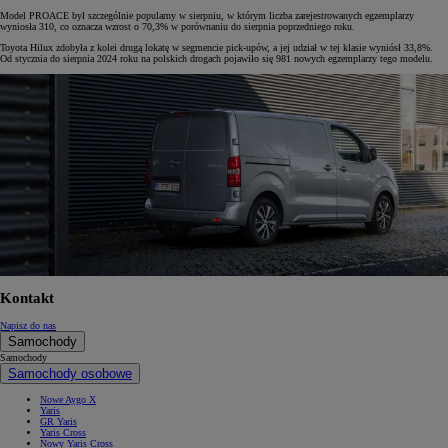
Model PROACE był szczególnie popularny w sierpniu, w którym liczba zarejestrowanych egzemplarzy
wyniosła 310, co oznacza wzrost o 70,3% w porównaniu do sierpnia poprzedniego roku.
Toyota Hilux zdobyła z kolei drugą lokatę w segmencie pick-upów, a jej udział w tej klasie wyniósł 33,8%.
Od stycznia do sierpnia 2024 roku na polskich drogach pojawiło się 981 nowych egzemplarzy tego modelu.
Kontakt
Napisz do nas
Samochody
Samochody
Samochody osobowe
Nowe Aygo X
Yaris
GR Yaris
Yaris Cross
Nowy Yaris Cross