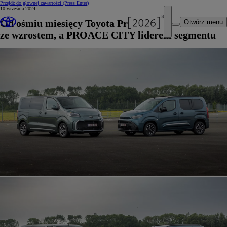
Przejdź do głównej zawartości
(Press Enter)
10 września 2024
Od ośmiu miesięcy Toyota Professional
Otwórz menu
ze wzrostem, a PROACE CITY liderem segmentu