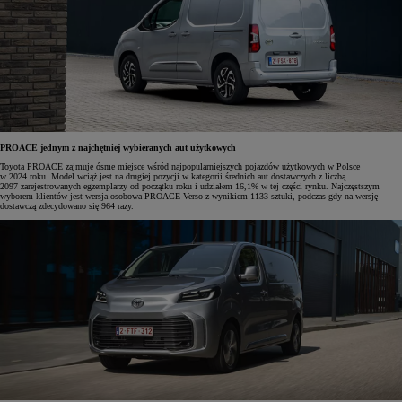
PROACE jednym z najchętniej wybieranych aut użytkowych
Toyota PROACE zajmuje ósme miejsce wśród najpopularniejszych pojazdów użytkowych w Polsce
w 2024 roku. Model wciąż jest na drugiej pozycji w kategorii średnich aut dostawczych z liczbą
2097 zarejestrowanych egzemplarzy od początku roku i udziałem 16,1% w tej części rynku. Najczęstszym
wyborem klientów jest wersja osobowa PROACE Verso z wynikiem 1133 sztuki, podczas gdy na wersję
dostawczą zdecydowano się 964 razy.