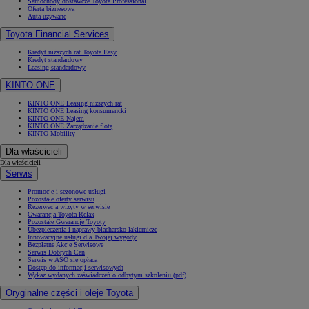
Samochody dostawcze Toyota Professional
Oferta biznesowa
Auta używane
Toyota Financial Services
Kredyt niższych rat Toyota Easy
Kredyt standardowy
Leasing standardowy
KINTO ONE
KINTO ONE Leasing niższych rat
KINTO ONE Leasing konsumencki
KINTO ONE Najem
KINTO ONE Zarządzanie flotą
KINTO Mobility
Dla właścicieli
Dla właścicieli
Serwis
Promocje i sezonowe usługi
Pozostałe oferty serwisu
Rezerwacja wizyty w serwisie
Gwarancja Toyota Relax
Pozostałe Gwarancje Toyoty
Ubezpieczenia i naprawy blacharsko-lakiernicze
Innowacyjne usługi dla Twojej wygody
Bezpłatne Akcje Serwisowe
Serwis Dobrych Cen
Serwis w ASO się opłaca
Dostęp do informacji serwisowych
Wykaz wydanych zaświadczeń o odbytym szkoleniu (pdf)
Oryginalne części i oleje Toyota