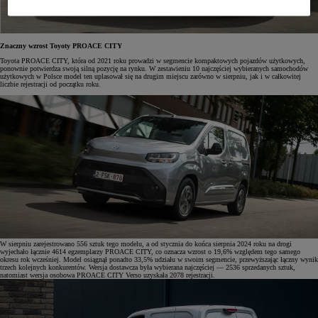
Znaczny wzrost Toyoty PROACE CITY
Toyota PROACE CITY, która od 2021 roku prowadzi w segmencie kompaktowych pojazdów użytkowych,
ponownie potwierdza swoją silną pozycję na rynku. W zestawieniu 10 najczęściej wybieranych samochodów
użytkowych w Polsce model ten uplasował się na drugim miejscu zarówno w sierpniu, jak i w całkowitej
liczbie rejestracji od początku roku.
W sierpniu zarejestrowano 556 sztuk tego modelu, a od stycznia do końca sierpnia 2024 roku na drogi
wyjechało łącznie 4614 egzemplarzy PROACE CITY, co oznacza wzrost o 19,6% względem tego samego
okresu rok wcześniej. Model osiągnął ponadto 33,5% udziału w swoim segmencie, przewyższając łączny wynik
trzech kolejnych konkurentów. Wersja dostawcza była wybierana najczęściej — 2536 sprzedanych sztuk,
natomiast wersja osobowa PROACE CITY Verso uzyskała 2078 rejestracji.