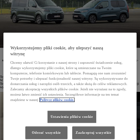
Wykorzystujemy pliki cookie, aby ulepszyć naszą
Od stycznia do sierpnia 2024 roku w Polsce zarejestrowano już 7829 pojazdów z linii Toyota
witrynę
Professional, co stanowi wzrost 7,6% względem ubiegłego roku. Wśród 10 najczęściej wybieranych
samochodów użytkowych znajdują się modele PROACE CITY i PROACE, z kolei w segmencie pick-
Chcemy ułatwić Ci korzystanie z naszej strony i usprawnić świadczenie usług,
upów 33,8% udziału przypada Toyocie Hilux.
dlatego wykorzystujemy pliki cookie, które są umieszczane na Twoim
komputerze, telefonie komórkowym lub tablecie. Pomagają one nam zrozumieć
Toyota Professional odnotowuje dynamiczny wzrost sprzedaży w 2024 roku, osiągając znakomite wyniki.
Twoje potrzeby i ulepszać funkcjonalność naszej witryny. Są wykorzystywane do
W pierwszych ośmiu miesiącach roku zarejestrowano w Polsce 7829 pojazdów dostawczych i osobowych
Toyota Professional, co oznacza wzrost o 7,6% rok do roku. W samym tylko sierpniu liczba nowych rejestracji
dostarczania usług i narzędzi osób trzecich, a także służą do celów reklamowych.
wyniosła 918 aut.
Zalecamy akceptację wszystkich plików cookie. Jeżeli nie wyrażasz na to zgody,
możesz łatwo zmienić ich ustawienia. Szczegółowe informacje na ten temat
znajdziesz w naszej
Polityce plików cookie.
Ustawienia plików cookie
Odrzuć wszystkie
Zaakceptuj wszystkie