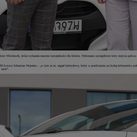
i Auto Włocławek, która wykazała znaczne oszczędności dla klienta. Wykonano szczegółowe testy zużycia pali
SM Łowicz Sebastian Wojenka – „w tym m.in. napęd hybrydowy, który w przeliczeniu na liczbę kilometrów po
racie”.