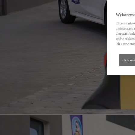
Wykorzystu
Chcemy ułatwi
umieszczane 
ulepszać funk
celów reklamo
ich ustawieni
Ustawie