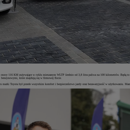
mocy 116 KM zużywające w cyklu mieszanym WLTP średnio od 3,8 litra paliwa na 100 kilometrów. Będą to pi
 benzynowymi, które znajdują się w firmowej flocie.
rki Toyota był przede wszystkim komfort i bezpieczeństwo jazdy oraz bezawaryjność w użytkowaniu. Mamy 