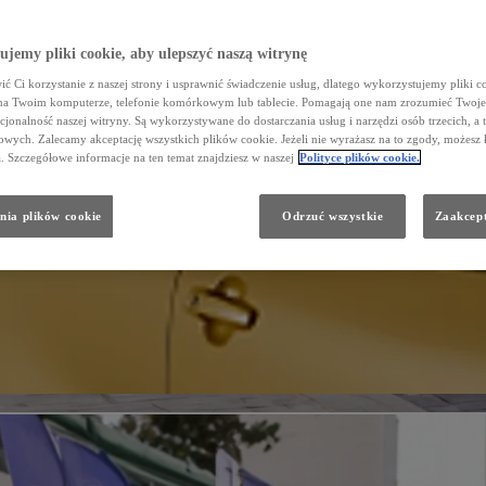
jemy pliki cookie, aby ulepszyć naszą witrynę
ć Ci korzystanie z naszej strony i usprawnić świadczenie usług, dlatego wykorzystujemy pliki co
na Twoim komputerze, telefonie komórkowym lub tablecie. Pomagają one nam zrozumieć Twoje 
cjonalność naszej witryny. Są wykorzystywane do dostarczania usług i narzędzi osób trzecich, a 
wych. Zalecamy akceptację wszystkich plików cookie. Jeżeli nie wyrażasz na to zgody, możesz 
a. Szczegółowe informacje na ten temat znajdziesz w naszej
Polityce plików cookie.
nia plików cookie
Odrzuć wszystkie
Zaakcept