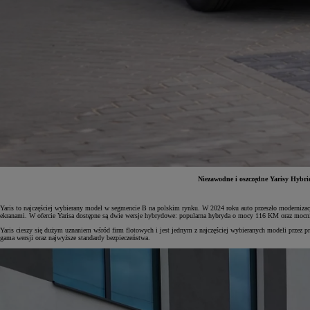
Niezawodne i oszczędne Yarisy Hybrid
Yaris to najczęściej wybierany model w segmencie B na polskim rynku. W 2024 roku auto przeszło moderniza
Od
81 900 zł
ekranami. W ofercie Yarisa dostępne są dwie wersje hybrydowe: popularna hybryda o mocy 116 KM oraz moc
Yaris cieszy się dużym uznaniem wśród firm flotowych i jest jednym z najczęściej wybieranych modeli przez
Yaris Cross
gama wersji oraz najwyższe standardy bezpieczeństwa.
HYBRID