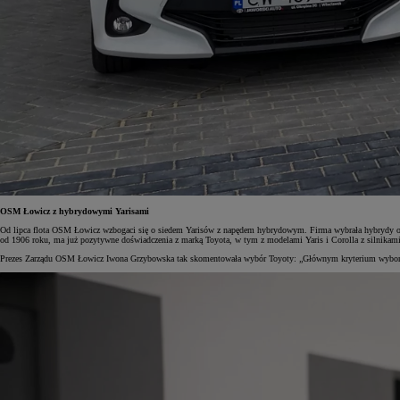
OSM Łowicz z hybrydowymi Yarisami
Od lipca flota OSM Łowicz wzbogaci się o siedem Yarisów z napędem hybrydowym. Firma wybrała hybrydy o 
od 1906 roku, ma już pozytywne doświadczenia z marką Toyota, w tym z modelami Yaris i Corolla z silnikami
Prezes Zarządu OSM Łowicz Iwona Grzybowska tak skomentowała wybór Toyoty: „Głównym kryterium wyboru ma