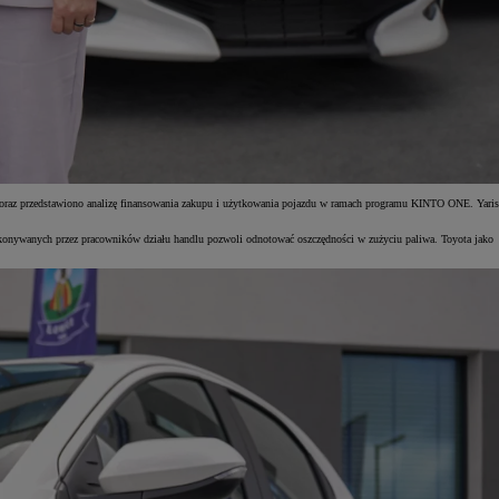
wa oraz przedstawiono analizę finansowania zakupu i użytkowania pojazdu w ramach programu KINTO ONE. Yaris
konywanych przez pracowników działu handlu pozwoli odnotować oszczędności w zużyciu paliwa. Toyota jako