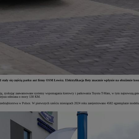
 stały się częścią parku aut firmy OSM Łowicz. Elektryfikacja floty znacznie wpłynie na obniżenie kosz
cję, zyskując zaawansowane systemy wspomagania kierowcy i parkowania Toyota T-Mate, w tym najnowszą gene
niejsza odmiana o mocy 130 KM.
 przedsiębiorstwa w Polsce. W pierwszych sześciu miesiącach 2024 roku zarejestrowano 4582 egzemplarze mode