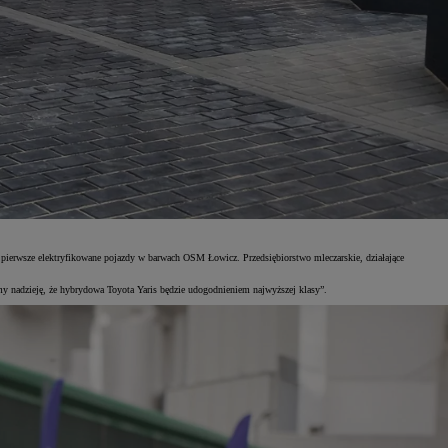
erwsze elektryfikowane pojazdy w barwach OSM Łowicz. Przedsiębiorstwo mleczarskie, działające
nadzieję, że hybrydowa Toyota Yaris będzie udogodnieniem najwyższej klasy”.