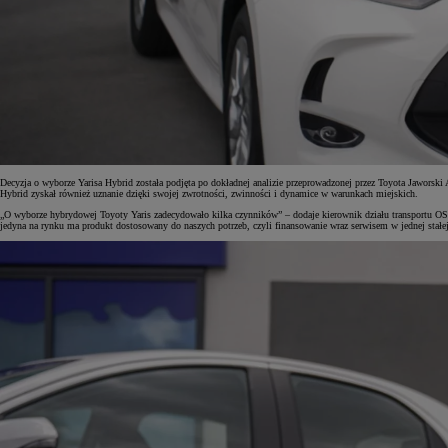
Od
105 300 zł
Corolla Hatchback
HYBRID
Decyzja o wyborze Yarisa Hybrid została podjęta po dokładnej analizie przeprowadzonej przez Toyota Jaworsk
Hybrid zyskał również uznanie dzięki swojej zwrotności, zwinności i dynamice w warunkach miejskich.
„O wyborze hybrydowej Toyoty Yaris zadecydowało kilka czynników” – dodaje kierownik działu transportu O
jedyna na rynku ma produkt dostosowany do naszych potrzeb, czyli finansowanie wraz serwisem w jednej stałej 