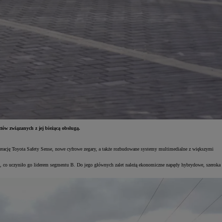
tów związanych z jej bieżącą obsługą.
rację Toyota Safety Sense, nowe cyfrowe zegary, a także rozbudowane systemy multimedialne z większymi
lu, co uczyniło go liderem segmentu B. Do jego głównych zalet należą ekonomiczne napędy hybrydowe, szeroka