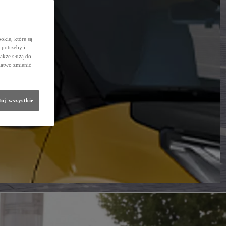
okie, które są
potrzeby i
także służą do
łatwo zmienić
uj wszystkie