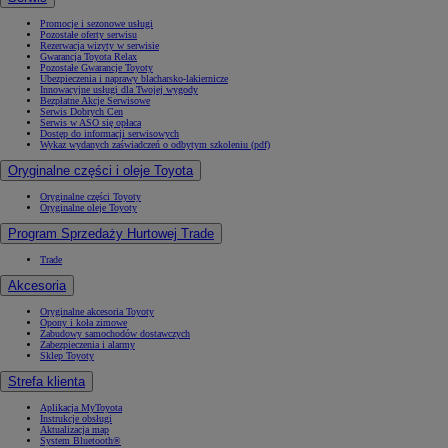
Promocje i sezonowe usługi
Pozostałe oferty serwisu
Rezerwacja wizyty w serwisie
Gwarancja Toyota Relax
Pozostałe Gwarancje Toyoty
Ubezpieczenia i naprawy blacharsko-lakiernicze
Innowacyjne usługi dla Twojej wygody
Bezpłatne Akcje Serwisowe
Serwis Dobrych Cen
Serwis w ASO się opłaca
Dostęp do informacji serwisowych
Wykaz wydanych zaświadczeń o odbytym szkoleniu (pdf)
Oryginalne części i oleje Toyota
Oryginalne części Toyoty
Oryginalne oleje Toyoty
Program Sprzedaży Hurtowej Trade
Trade
Akcesoria
Oryginalne akcesoria Toyoty
Opony i koła zimowe
Zabudowy samochodów dostawczych
Zabezpieczenia i alarmy
Sklep Toyoty
Strefa klienta
Aplikacja MyToyota
Instrukcje obsługi
Aktualizacja map
System Bluetooth®