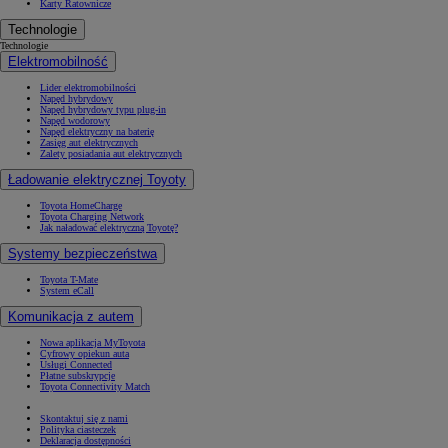
Karty Ratownicze
Technologie
Technologie
Elektromobilność
Lider elektromobilności
Napęd hybrydowy
Napęd hybrydowy typu plug-in
Napęd wodorowy
Napęd elektryczny na baterię
Zasięg aut elektrycznych
Zalety posiadania aut elektrycznych
Ładowanie elektrycznej Toyoty
Toyota HomeCharge
Toyota Charging Network
Jak naładować elektryczną Toyotę?
Systemy bezpieczeństwa
Toyota T-Mate
System eCall
Komunikacja z autem
Nowa aplikacja MyToyota
Cyfrowy opiekun auta
Usługi Connected
Płatne subskrypcje
Toyota Connectivity Match
Skontaktuj się z nami
Polityka ciasteczek
Deklaracja dostępności