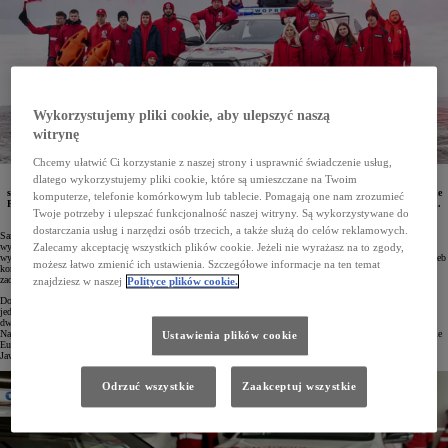
Wykorzystujemy pliki cookie, aby ulepszyć naszą
witrynę
Chcemy ułatwić Ci korzystanie z naszej strony i usprawnić świadczenie usług,
dlatego wykorzystujemy pliki cookie, które są umieszczane na Twoim
Flota ratowników WOPR z województwa kujawsko-pomorskiego została rozszerzona o osiem
samochodów Toyoty. Odpowiednio przystosowane Hiluxy, Yarisy Cross z napędem 4x4 oraz pojemne
komputerze, telefonie komórkowym lub tablecie. Pomagają one nam zrozumieć
PROACE Verso będą pomagać w patrolowaniu terenów przybrzeżnych oraz w akcjach ratowniczych.
Twoje potrzeby i ulepszać funkcjonalność naszej witryny. Są wykorzystywane do
Pojazdy przekazał salon Toyota Bydgoszcz.
dostarczania usług i narzędzi osób trzecich, a także służą do celów reklamowych.
Samochody Toyoty od lat słyną ze swej niezawodności i trwałości. Ze względu na swoje atuty chętnie są
wybierane przez policję, wojsko, straż pożarną, straż miejską, pogotowie energetyczne, są również
Zalecamy akceptację wszystkich plików cookie. Jeżeli nie wyrażasz na to zgody,
wykorzystywane w ratownictwie wodnym i górskim. Każdy model z łatwością można przystosować do potrzeb
możesz łatwo zmienić ich ustawienia. Szczegółowe informacje na ten temat
konkretnej służby, a tym samym wesprzeć funkcjonariuszy i ratowników w wykonywaniu ich codziennych
zadań.
znajdziesz w naszej
Polityce plików cookie.
Doskonałym przykładem tego jest ostatni nabytek WOPR Województwa Kujawsko-Pomorskiego. Flota tej
jednostki została rozszerzona ostatnio aż o osiem Toyot – cztery egzemplarze pick-upa Hilux z napędem 4x4,
dwie Toyoty PROACE Verso oraz dwa Yarisy Cross z inteligentnym napędem na cztery koła AWD-i.
Największy zakup pojazdów ratowniczych dla jednostek z tego regionu został sfinansowany przy współudziale
Ustawienia plików cookie
Europejskiego Funduszu Rozwoju Regionalnego. Auta dostarczył salon Toyota Bydgoszcz z grupy dilerskiej
Jaworski Auto.
Odrzuć wszystkie
Zaakceptuj wszystkie