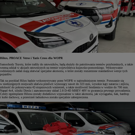
Hilux, PROACE Verso i Yaris Cross dla WOPR
Samochody Toyoty, które trafiły do ratowników, będą służyły do patrolowania terenów przybrzeżnych, a także
wezmą udział w akcjach ratowniczych na terenie województwa kujawsko-pomorskiego. Wykonywanie
codziennych zadań mają ułatwiać specjalne akcesoria, o które zostały rozszerzone standardowe wersje tych
pojazdów.
Tak na przykład Hilux będzie wykorzystywany przez WOPR w najtrudniejszym terenie. Poruszanie się
w niedostępnych miejscach ułatwia prześwit wynoszący nawet do 323 mm, wysokie kąty natarcia i zejścia,
zdolność do pokonywania 42-stopniowych wzniesień, a także możliwość brodzenia w wodzie do 700 mm.
Napęd 4x4, silniki Diesla i zaawansowany układ 2.8 D-4D MHEV 48V to gwarancja pewnego prowadzenia.
Cztery egzemplarze Hiluxa zostały dodatkowo wyposażone w takie akcesoria, jak wyciągarka, hak, hardtop
i kufer dachowy, a przestrzeń ładunkowa została specjalnie zabezpieczona.