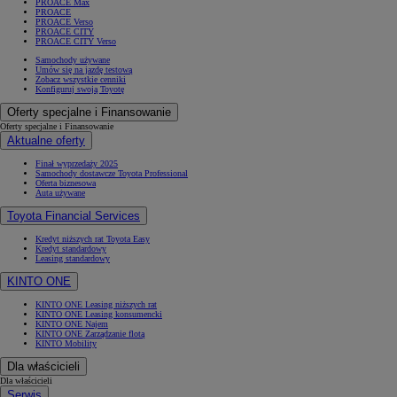
PROACE Max
PROACE
PROACE Verso
PROACE CITY
PROACE CITY Verso
Samochody używane
Umów się na jazdę testową
Zobacz wszystkie cenniki
Konfiguruj swoją Toyotę
Oferty specjalne i Finansowanie
Oferty specjalne i Finansowanie
Aktualne oferty
Finał wyprzedaży 2025
Samochody dostawcze Toyota Professional
Oferta biznesowa
Auta używane
Toyota Financial Services
Kredyt niższych rat Toyota Easy
Kredyt standardowy
Leasing standardowy
KINTO ONE
KINTO ONE Leasing niższych rat
KINTO ONE Leasing konsumencki
KINTO ONE Najem
KINTO ONE Zarządzanie flotą
KINTO Mobility
Dla właścicieli
Dla właścicieli
Serwis