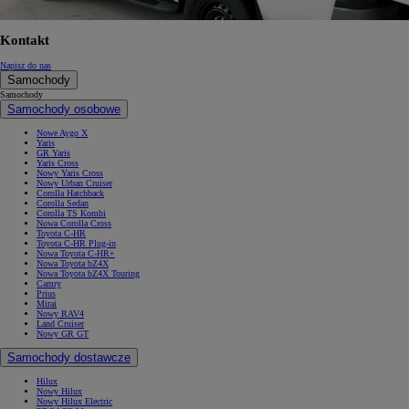
Kontakt
Napisz do nas
Samochody
Samochody
Samochody osobowe
Nowe Aygo X
Yaris
GR Yaris
Yaris Cross
Nowy Yaris Cross
Nowy Urban Cruiser
Corolla Hatchback
Corolla Sedan
Corolla TS Kombi
Nowa Corolla Cross
Toyota C-HR
Toyota C-HR Plug-in
Nowa Toyota C-HR+
Nowa Toyota bZ4X
Nowa Toyota bZ4X Touring
Camry
Prius
Mirai
Nowy RAV4
Land Cruiser
Nowy GR GT
Samochody dostawcze
Hilux
Nowy Hilux
Nowy Hilux Electric