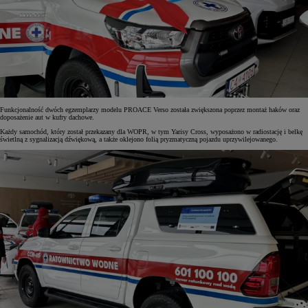
Funkcjonalność dwóch egzemplarzy modelu PROACE Verso została zwiększona poprzez montaż haków oraz
doposażenie aut w kufry dachowe.
Każdy samochód, który został przekazany dla WOPR, w tym Yarisy Cross, wyposażono w radiostację i belkę
świetlną z sygnalizacją dźwiękową, a także oklejono folią pryzmatyczną pojazdu uprzywilejowanego.