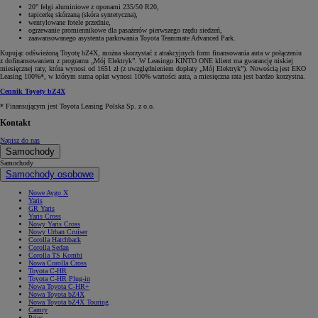
20" felgi aluminiowe z oponami 235/50 R20,
tapicerkę skórzaną (skóra syntetyczna),
wentylowane fotele przednie,
ogrzewanie promiennikowe dla pasażerów pierwszego rzędu siedzeń,
zaawansowanego asystenta parkowania Toyota Teammate Advanced Park.
Kupując odświeżoną Toyotę bZ4X, można skorzystać z atrakcyjnych form finansowania auta w połączeniu
z dofinansowaniem z programu „Mój Elektryk”. W Leasingu KINTO ONE klient ma gwarancję niskiej
miesięcznej raty, która wynosi od 1651 zł (z uwzględnieniem dopłaty „Mój Elektryk”). Nowością jest EKO
Leasing 100%*, w którym suma opłat wynosi 100% wartości auta, a miesięczna rata jest bardzo korzystna.
Cennik Toyoty bZ4X
* Finansującym jest Toyota Leasing Polska Sp. z o.o.
Kontakt
Napisz do nas
Samochody
Samochody
Samochody osobowe
Nowe Aygo X
Yaris
GR Yaris
Yaris Cross
Nowy Yaris Cross
Nowy Urban Cruiser
Corolla Hatchback
Corolla Sedan
Corolla TS Kombi
Nowa Corolla Cross
Toyota C-HR
Toyota C-HR Plug-in
Nowa Toyota C-HR+
Nowa Toyota bZ4X
Nowa Toyota bZ4X Touring
Camry
Prius