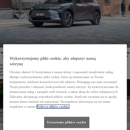
W salonach Toyoty można już zamawiać Toyotę bZ4X z 2024 roku produkcji. Ceny odświeżonego auta
rozpoczynają się od 193 900 zł, a wszystkie wersje elektrycznego SUV-a kwalifikują się do uzyskania
Wykorzystujemy pliki cookie, aby ulepszyć naszą
dofinansowania w ramach programu „Mój Elektryk”.
witrynę
Toyota wprowadziła serię innowacji do swojego elektrycznego SUV-a, które zwiększają komfort podróży oraz
praktyczność i wygodę użytkowania auta. Toyota bZ4X z roku produkcji 2024 zyskała m.in. ogrzewanie
promiennikowe dla kierowcy i pasażera przedniego fotela, a jej wyższe wersje – również automatyczne
Chcemy ułatwić Ci korzystanie z naszej strony i usprawnić świadczenie usług,
ostrzeganie tylnymi światłami awaryjnymi (ARFHL) oraz cyfrowy kluczyk.
dlatego wykorzystujemy pliki cookie, które są umieszczane na Twoim
komputerze, telefonie komórkowym lub tablecie. Pomagają one nam zrozumieć
Twoje potrzeby i ulepszać funkcjonalność naszej witryny. Są wykorzystywane do
dostarczania usług i narzędzi osób trzecich, a także służą do celów reklamowych.
Zalecamy akceptację wszystkich plików cookie. Jeżeli nie wyrażasz na to zgody,
możesz łatwo zmienić ich ustawienia. Szczegółowe informacje na ten temat
znajdziesz w naszej
Polityce plików cookie.
Ustawienia plików cookie