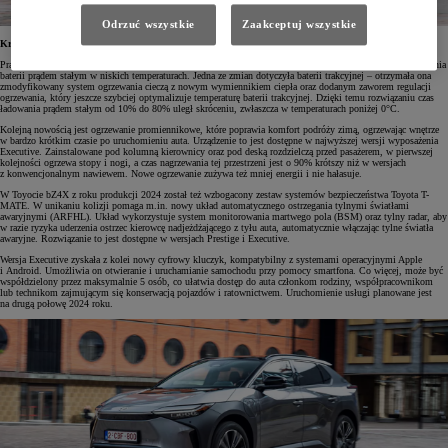
Odrzuć wszystkie
Zaakceptuj wszystkie
Krótszy czas ładowania i jeszcze więcej technologii
Pracując nad Toyotą bZ4X z 2024 roku produkcji, inżynierowie marki skupili się na skróceniu czasu ładowania
baterii prądem stałym w niskich temperaturach. Jedna ze zmian dotyczyła baterii trakcyjnej – otrzymała ona
zmodyfikowany system ogrzewania cieczą z nowym wymiennikiem ciepła oraz dodanym zaworem regulacji
ogrzewania, który jeszcze szybciej optymalizuje temperaturę baterii trakcyjnej. Dzięki temu rozwiązaniu czas
ładowania prądem stałym od 10% do 80% uległ skróceniu, zwłaszcza w temperaturach poniżej 0°C.
Kolejną nowością jest ogrzewanie promiennikowe, które poprawia komfort podróży zimą, ogrzewając wnętrze
w bardzo krótkim czasie po uruchomieniu auta. Urządzenie to jest dostępne w najwyższej wersji wyposażenia
Executive. Zainstalowane pod kolumną kierownicy oraz pod deską rozdzielczą przed pasażerem, w pierwszej
kolejności ogrzewa stopy i nogi, a czas nagrzewania tej przestrzeni jest o 90% krótszy niż w wersjach
z konwencjonalnym nawiewem. Nowe ogrzewanie zużywa też mniej energii i nie hałasuje.
W Toyocie bZ4X z roku produkcji 2024 został też wzbogacony zestaw systemów bezpieczeństwa Toyota T-
MATE. W unikaniu kolizji pomaga m.in. nowy układ automatycznego ostrzegania tylnymi światłami
awaryjnymi (ARFHL). Układ wykorzystuje system monitorowania martwego pola (BSM) oraz tylny radar, aby
w razie ryzyka uderzenia ostrzec kierowcę nadjeżdżającego z tyłu auta, automatycznie włączając tylne światła
awaryjne. Rozwiązanie to jest dostępne w wersjach Prestige i Executive.
Wersja Executive zyskała z kolei nowy cyfrowy kluczyk, kompatybilny z systemami operacyjnymi Apple
i Android. Umożliwia on otwieranie i uruchamianie samochodu przy pomocy smartfona. Co więcej, może być
współdzielony przez maksymalnie 5 osób, co ułatwia dostęp do auta członkom rodziny, współpracownikom
lub technikom zajmującym się konserwacją pojazdów i ratownictwem. Uruchomienie usługi planowane jest
na drugą połowę 2024 roku.