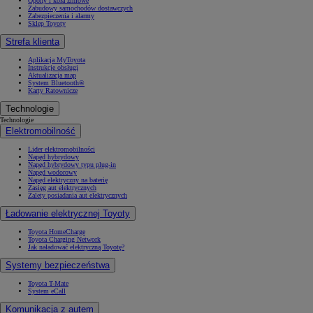
Opony i koła zimowe
Zabudowy samochodów dostawczych
Zabezpieczenia i alarmy
Sklep Toyoty
Strefa klienta
Aplikacja MyToyota
Instrukcje obsługi
Aktualizacja map
System Bluetooth®
Karty Ratownicze
Technologie
Technologie
Elektromobilność
Lider elektromobilności
Napęd hybrydowy
Napęd hybrydowy typu plug-in
Napęd wodorowy
Napęd elektryczny na baterię
Zasięg aut elektrycznych
Zalety posiadania aut elektrycznych
Ładowanie elektrycznej Toyoty
Toyota HomeCharge
Toyota Charging Network
Jak naładować elektryczną Toyotę?
Systemy bezpieczeństwa
Toyota T-Mate
System eCall
Komunikacja z autem