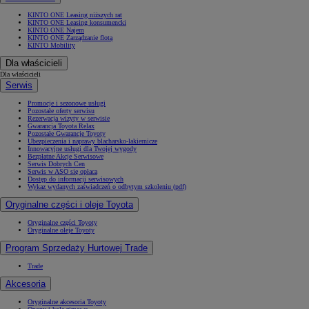
KINTO ONE Leasing niższych rat
KINTO ONE Leasing konsumencki
KINTO ONE Najem
KINTO ONE Zarządzanie flotą
KINTO Mobility
Dla właścicieli
Dla właścicieli
Serwis
Promocje i sezonowe usługi
Pozostałe oferty serwisu
Rezerwacja wizyty w serwisie
Gwarancja Toyota Relax
Pozostałe Gwarancje Toyoty
Ubezpieczenia i naprawy blacharsko-lakiernicze
Innowacyjne usługi dla Twojej wygody
Bezpłatne Akcje Serwisowe
Serwis Dobrych Cen
Serwis w ASO się opłaca
Dostęp do informacji serwisowych
Wykaz wydanych zaświadczeń o odbytym szkoleniu (pdf)
Oryginalne części i oleje Toyota
Oryginalne części Toyoty
Oryginalne oleje Toyoty
Program Sprzedaży Hurtowej Trade
Trade
Akcesoria
Oryginalne akcesoria Toyoty