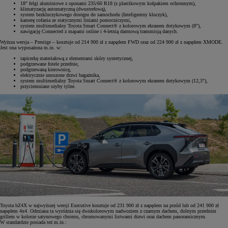
18" felgi aluminiowe z oponami 235/60 R18 (z plastikowym kołpakiem ochronnym),
klimatyzację automatyczną (dwustrefową),
system bezkluczykowego dostępu do samochodu (Inteligentny kluczyk),
kamerę cofania ze statycznymi liniami pomocniczymi,
system multimedialny Toyota Smart Connect® z kolorowym ekranem dotykowym (8"),
nawigację Connected z mapami online i 4-letnią darmową transmisją danych.
Wyższa wersja – Prestige – kosztuje od 214 900 zł z napędem FWD oraz od 224 900 zł z napędem XMODE.
Jest ona wyposażona m.in. w:
tapicerkę materiałową z elementami skóry syntetycznej,
podgrzewane fotele przednie,
podgrzewaną kierownicę,
elektrycznie unoszone drzwi bagażnika,
system multimedialny Toyota Smart Connect® z kolorowym ekranem dotykowym (12,3"),
przyciemniane szyby tylne.
Toyota bZ4X w najwyższej wersji Executive kosztuje od 231 900 zł z napędem na przód lub od 241 900 zł
napędem 4x4. Odmiana ta wyróżnia się dwukolorowym nadwoziem z czarnym dachem, dolnym przednim
grillem w kolorze satynowego chromu, chromowanymi listwami drzwi oraz dachem panoramicznym.
W standardzie posiada też m.in.: