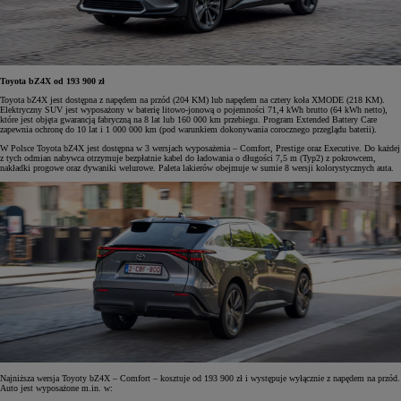
Toyota bZ4X od 193 900 zł
Toyota bZ4X jest dostępna z napędem na przód (204 KM) lub napędem na cztery koła XMODE (218 KM).
Elektryczny SUV jest wyposażony w baterię litowo-jonową o pojemności 71,4 kWh brutto (64 kWh netto),
które jest objęta gwarancją fabryczną na 8 lat lub 160 000 km przebiegu. Program Extended Battery Care
zapewnia ochronę do 10 lat i 1 000 000 km (pod warunkiem dokonywania corocznego przeglądu baterii).
W Polsce Toyota bZ4X jest dostępna w 3 wersjach wyposażenia – Comfort, Prestige oraz Executive. Do każdej
z tych odmian nabywca otrzymuje bezpłatnie kabel do ładowania o długości 7,5 m (Typ2) z pokrowcem,
nakładki progowe oraz dywaniki welurowe. Paleta lakierów obejmuje w sumie 8 wersji kolorystycznych auta.
Najniższa wersja Toyoty bZ4X – Comfort – kosztuje od 193 900 zł i występuje wyłącznie z napędem na przód.
Auto jest wyposażone m.in. w: