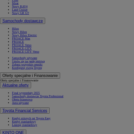
Mirai
Nowy RAV4
Land Cruiser
Nowy GR GT
Samochody dostawcze
Hilux
Nowy Hilux
Nowy Hilux Electric
PROACE Max
PROACE
PROACE Verso
PROACE CITY
PROACE CITY Verso
Samochody używane
Umów się na jazdę testową
Zobacz wszystkie cenniki
Konfiguruj swoją Toyotę
Oferty specjalne i Finansowanie
Oferty specjalne i Finansowanie
Aktualne oferty
Finał wyprzedaży 2025
Samochody dostawcze Toyota Professional
Oferta biznesowa
Auta używane
Toyota Financial Services
Kredyt niższych rat Toyota Easy
Kredyt standardowy
Leasing standardowy
KINTO ONE