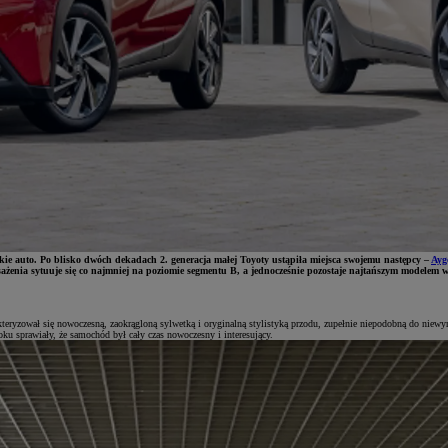
kie auto. Po blisko dwóch dekadach 2. generacja małej Toyoty ustąpiła miejsca swojemu następcy –
Ayg
sażenia sytuuje się co najmniej na poziomie segmentu B, a jednocześnie pozostaje najtańszym modelem 
kteryzował się nowoczesną, zaokrągloną sylwetką i oryginalną stylistyką przodu, zupełnie niepodobną do nie
oku sprawiały, że samochód był cały czas nowoczesny i interesujący.