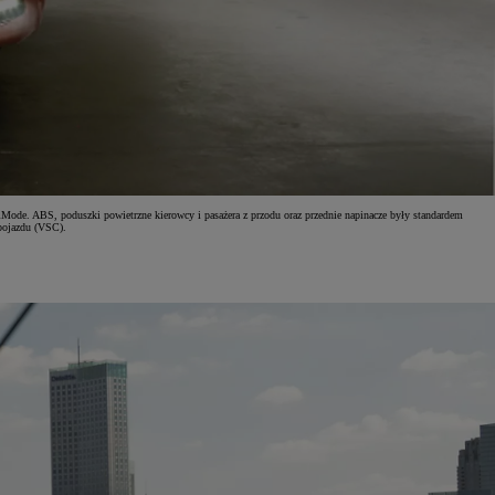
ode. ABS, poduszki powietrzne kierowcy i pasażera z przodu oraz przednie napinacze były standardem
 pojazdu (VSC).