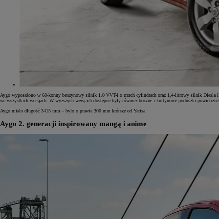
Aygo wyposażono w 68-konny benzynowy silnik 1.0 VVT-i o trzech cylindrach oraz 1,4-litrowy silnik Diesla
we wszystkich wersjach. W wyższych wersjach dostępne były również boczne i kurtynowe poduszki powietrzne,
Aygo miało długość 3415 mm – było o prawie 300 mm krótsze od Yarisa.
Aygo 2. generacji inspirowany mangą i anime