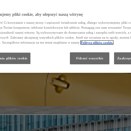
jemy pliki cookie, aby ulepszyć naszą witrynę
ć Ci korzystanie z naszej strony i usprawnić świadczenie usług, dlatego wykorzystujemy pliki co
na Twoim komputerze, telefonie komórkowym lub tablecie. Pomagają one nam zrozumieć Twoje 
cjonalność naszej witryny. Są wykorzystywane do dostarczania usług i narzędzi osób trzecich, a 
wych. Zalecamy akceptację wszystkich plików cookie. Jeżeli nie wyrażasz na to zgody, możesz 
a. Szczegółowe informacje na ten temat znajdziesz w naszej
Polityce plików cookie.
nia plików cookie
Odrzuć wszystkie
Zaakcept