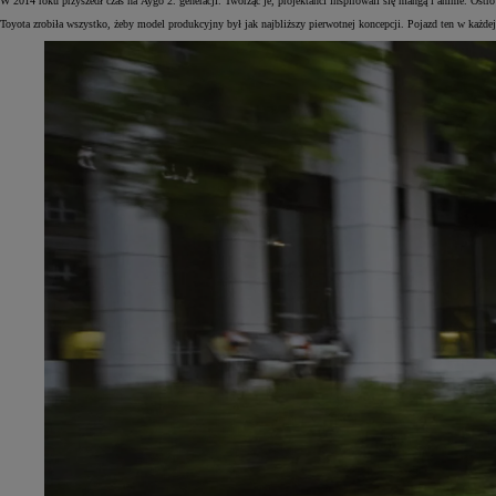
W 2014 roku przyszedł czas na Aygo 2. generacji. Tworząc je, projektanci inspirowali się mangą i anime. Os
Toyota zrobiła wszystko, żeby model produkcyjny był jak najbliższy pierwotnej koncepcji. Pojazd ten w każdej
Od
105 300 zł
Corolla Hatchback
HYBRID