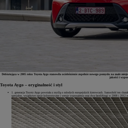
Debiutująca w 2005 roku Toyota Aygo stanowiła ucieleśnienie zupełnie nowego pomysłu na małe miejs
jakości i wypo
Toyota Aygo – oryginalność i styl
Od
81 900 zł
1. generacja Toyoty Aygo powstała z myślą o młodych europejskich kierowcach. Samochód ten chara
specjalne, wyjątkowe opcje kolorystyczne i wersje wyposażenia oraz dwa faceliftingi w 2008 i 2012 r
Yaris Cross
HYBRID