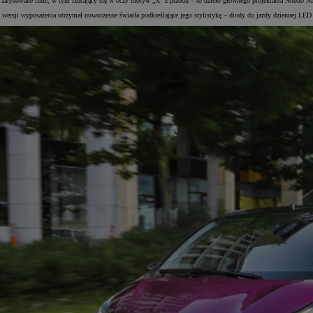
tro zarysowane linie, w tym rzucający się w oczy motyw „X” z przodu – to dzieło głównego projektanta Nobuo 
 wersji wyposażenia otrzymał nowoczesne światła podkreślające jego stylistykę – diody do jazdy dziennej LED 