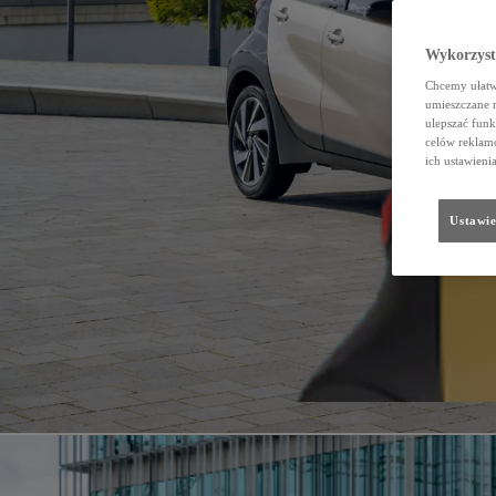
Wykorzystu
Chcemy ułatwi
umieszczane 
ulepszać funk
celów reklamo
ich ustawieni
Ustawie