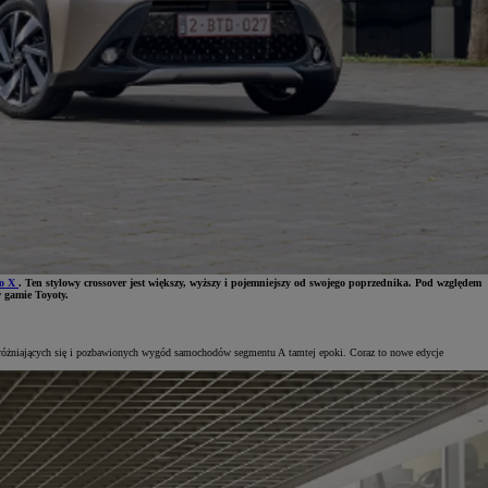
o X
. Ten stylowy crossover jest większy, wyższy i pojemniejszy od swojego poprzednika. Pod względem
w gamie Toyoty.
wyróżniających się i pozbawionych wygód samochodów segmentu A tamtej epoki. Coraz to nowe edycje