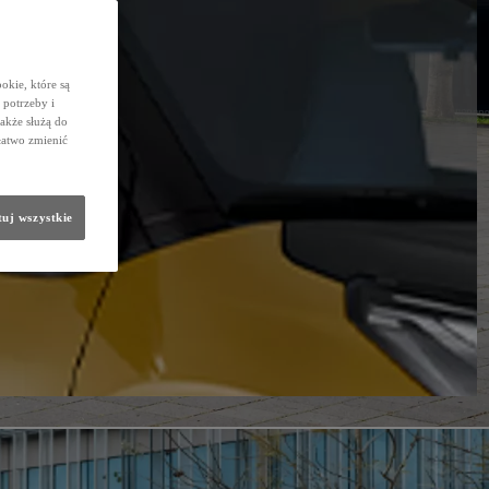
okie, które są
potrzeby i
także służą do
łatwo zmienić
uj wszystkie