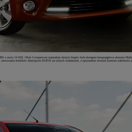
 HDi o mocy 54 KM. Obok 5-stopniowej manualnej skrzyni biegów była dostępna bezsprzęgłowa skrzynia MultiM
 mocowania fotelików dziecięcych ISOFIX na tylnych siedzeniach, a opcjonalnie również kontrola stabilności