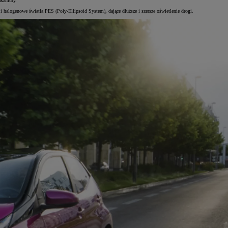
Nakamury.
i halogenowe światła PES (Poly-Ellipsoid System), dające dłuższe i szersze oświetlenie drogi.