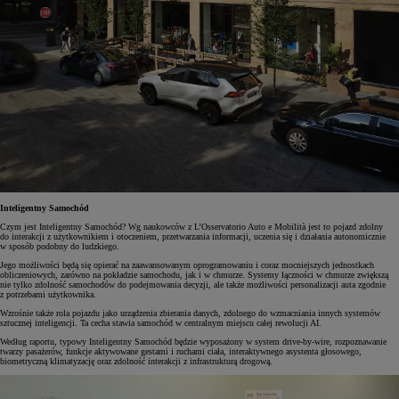
Inteligentny Samochód
Czym jest Inteligentny Samochód? Wg naukowców z L’Osservatorio Auto e Mobilità jest to pojazd zdolny
do interakcji z użytkownikiem i otoczeniem, przetwarzania informacji, uczenia się i działania autonomicznie
w sposób podobny do ludzkiego.
Jego możliwości będą się opierać na zaawansowanym oprogramowaniu i coraz mocniejszych jednostkach
obliczeniowych, zarówno na pokładzie samochodu, jak i w chmurze. Systemy łączności w chmurze zwiększą
nie tylko zdolność samochodów do podejmowania decyzji, ale także możliwości personalizacji auta zgodnie
z potrzebami użytkownika.
Wzrośnie także rola pojazdu jako urządzenia zbierania danych, zdolnego do wzmacniania innych systemów
sztucznej inteligencji. Ta cecha stawia samochód w centralnym miejscu całej rewolucji AI.
Według raportu, typowy Inteligentny Samochód będzie wyposażony w system drive-by-wire, rozpoznawanie
twarzy pasażerów, funkcje aktywowane gestami i ruchami ciała, interaktywnego asystenta głosowego,
biometryczną klimatyzację oraz zdolność interakcji z infrastrukturą drogową.