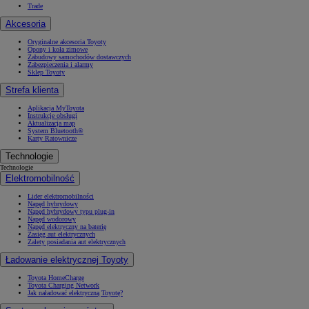
Trade
Akcesoria
Oryginalne akcesoria Toyoty
Opony i koła zimowe
Zabudowy samochodów dostawczych
Zabezpieczenia i alarmy
Sklep Toyoty
Strefa klienta
Aplikacja MyToyota
Instrukcje obsługi
Aktualizacja map
System Bluetooth®
Karty Ratownicze
Technologie
Technologie
Elektromobilność
Lider elektromobilności
Napęd hybrydowy
Napęd hybrydowy typu plug-in
Napęd wodorowy
Napęd elektryczny na baterię
Zasięg aut elektrycznych
Zalety posiadania aut elektrycznych
Ładowanie elektrycznej Toyoty
Toyota HomeCharge
Toyota Charging Network
Jak naładować elektryczną Toyotę?