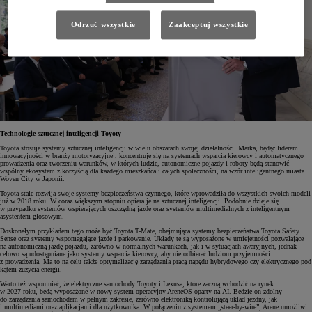
Odrzuć wszystkie
Zaakceptuj wszystkie
Technologie sztucznej inteligencji Toyoty
Toyota stosuje systemy sztucznej inteligencji w wielu obszarach swojej działalności. Marka, będąc liderem
innowacyjności w branży motoryzacyjnej, koncentruje się na systemach wsparcia kierowcy i automatycznego
prowadzenia oraz tworzeniu warunków, w których ludzie, autonomiczne pojazdy i roboty będą stanowić
wspólny ekosystem z korzyścią dla każdego mieszkańca i całych społeczności, na wzór inteligentnego miasta
Woven City w Japonii.
Toyota stale rozwija swoje systemy bezpieczeństwa czynnego, które wprowadziła do wszystkich swoich modeli
już w 2018 roku. W coraz większym stopniu opiera je na sztucznej inteligencji. Podobnie dzieje się
w przypadku systemów wspierających oszczędną jazdę oraz systemów multimedialnych z inteligentnym
asystentem głosowym.
Doskonałym przykładem tego może być Toyota T-Mate, obejmująca systemy bezpieczeństwa Toyota Safety
Sense oraz systemy wspomagające jazdę i parkowanie. Układy te są wyposażone w umiejętności pozwalające
na autonomiczną jazdę pojazdu, zarówno w normalnych warunkach, jak i w sytuacjach awaryjnych, jednak
celowo są udostępniane jako systemy wsparcia kierowcy, aby nie odbierać ludziom przyjemności
z prowadzenia. Ma to na celu także optymalizację zarządzania pracą napędu hybrydowego czy elektrycznego pod
kątem zużycia energii.
Warto też wspomnieć, że elektryczne samochody Toyoty i Lexusa, które zaczną wchodzić na rynek
w 2027 roku, będą wyposażone w nowy system operacyjny AreneOS oparty na AI. Będzie on zdolny
do zarządzania samochodem w pełnym zakresie, zarówno elektroniką kontrolującą układ jezdny, jak
i multimediami oraz aplikacjami dla użytkownika. W połączeniu z systemem „steer-by-wire”, Arene umożliwi