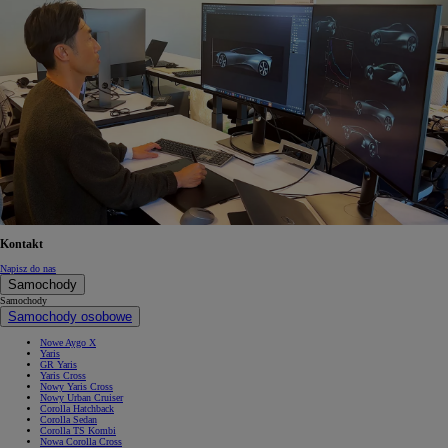
Kontakt
Napisz do nas
Samochody
Samochody
Samochody osobowe
Nowe Aygo X
Yaris
GR Yaris
Yaris Cross
Nowy Yaris Cross
Nowy Urban Cruiser
Corolla Hatchback
Corolla Sedan
Corolla TS Kombi
Nowa Corolla Cross