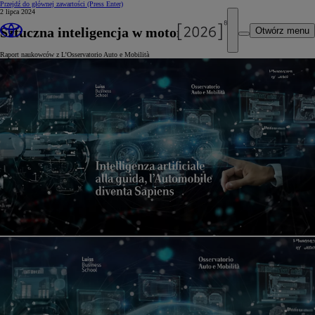
Przejdź do głównej zawartości
(Press Enter)
2 lipca 2024
Sztuczna inteligencja w motoryzacji
Otwórz menu
Raport naukowców z L’Osservatorio Auto e Mobilità