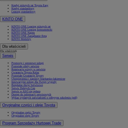
Kredyt niższych rat Toyota Easy
Kredyt standardowy
Leasing standardowy
KINTO ONE
KINTO ONE Leasing niższych rat
KINTO ONE Leasing konsumencki
KINTO ONE Najem
KINTO ONE Zarządzanie flotą
KINTO Mobility
Dla właścicieli
Dla właścicieli
Serwis
Promocje i sezonowe usługi
Pozostałe oferty serwisu
Rezerwacja wizyty w serwisie
Gwarancja Toyota Relax
Pozostałe Gwarancje Toyoty
Ubezpieczenia i naprawy blacharsko-lakiernicze
Innowacyjne usługi dla Twojej wygody
Bezpłatne Akcje Serwisowe
Serwis Dobrych Cen
Serwis w ASO się opłaca
Dostęp do informacji serwisowych
Wykaz wydanych zaświadczeń o odbytym szkoleniu (pdf)
Oryginalne części i oleje Toyota
Oryginalne części Toyoty
Oryginalne oleje Toyoty
Program Sprzedaży Hurtowej Trade