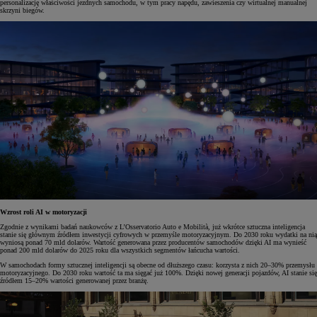
personalizację właściwości jezdnych samochodu, w tym pracy napędu, zawieszenia czy wirtualnej manualnej
skrzyni biegów.
Wzrost roli AI w motoryzacji
Zgodnie z wynikami badań naukowców z L’Osservatorio Auto e Mobilità, już wkrótce sztuczna inteligencja
stanie się głównym źródłem inwestycji cyfrowych w przemyśle motoryzacyjnym. Do 2030 roku wydatki na nią
wyniosą ponad 70 mld dolarów. Wartość generowana przez producentów samochodów dzięki AI ma wynieść
ponad 200 mld dolarów do 2025 roku dla wszystkich segmentów łańcucha wartości.
W samochodach formy sztucznej inteligencji są obecne od dłuższego czasu: korzysta z nich 20–30% przemysłu
motoryzacyjnego. Do 2030 roku wartość ta ma sięgać już 100%. Dzięki nowej generacji pojazdów, AI stanie się
źródłem 15–20% wartości generowanej przez branżę.