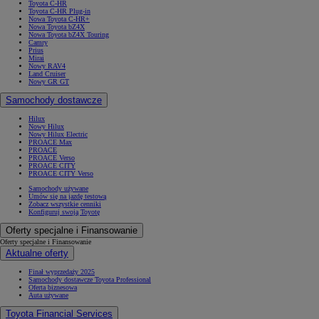
Toyota C-HR
Toyota C-HR Plug-in
Nowa Toyota C-HR+
Nowa Toyota bZ4X
Nowa Toyota bZ4X Touring
Camry
Prius
Mirai
Nowy RAV4
Land Cruiser
Nowy GR GT
Samochody dostawcze
Hilux
Nowy Hilux
Nowy Hilux Electric
PROACE Max
PROACE
PROACE Verso
PROACE CITY
PROACE CITY Verso
Samochody używane
Umów się na jazdę testową
Zobacz wszystkie cenniki
Konfiguruj swoją Toyotę
Oferty specjalne i Finansowanie
Oferty specjalne i Finansowanie
Aktualne oferty
Finał wyprzedaży 2025
Samochody dostawcze Toyota Professional
Oferta biznesowa
Auta używane
Toyota Financial Services