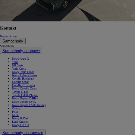
Kontakt
Napisz do nas
Samochody
Samochody
Samochody osobowe
Nowe Aygo X
Yaris
GR Yaris
Yaris Cross
Nowy Yaris Cross
Nowy Urban Cruiser
Corolla Hatchback
Corolla Sedan
Corolla TS Kombi
Nowa Corolla Cross
Toyota C-HR
Toyota C-HR Plug-in
Nowa Toyota C-HR+
Nowa Toyota bZ4X
Nowa Toyota bZ4X Touring
Camry
Prius
Mirai
Nowy RAV4
Land Cruiser
Nowy GR GT
Samochody dostawcze