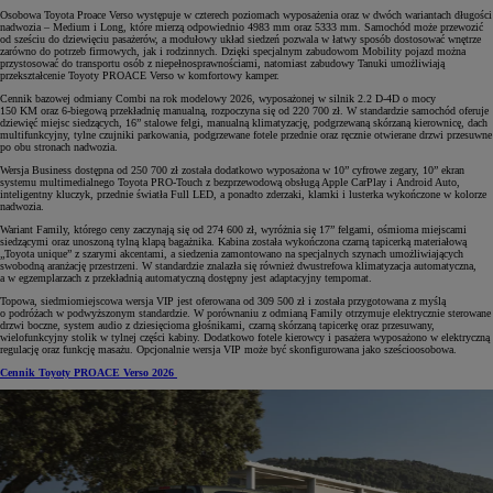
Osobowa Toyota Proace Verso występuje w czterech poziomach wyposażenia oraz w dwóch wariantach długości
nadwozia – Medium i Long, które mierzą odpowiednio 4983 mm oraz 5333 mm. Samochód może przewozić
od sześciu do dziewięciu pasażerów, a modułowy układ siedzeń pozwala w łatwy sposób dostosować wnętrze
zarówno do potrzeb firmowych, jak i rodzinnych. Dzięki specjalnym zabudowom Mobility pojazd można
przystosować do transportu osób z niepełnosprawnościami, natomiast zabudowy Tanuki umożliwiają
przekształcenie Toyoty PROACE Verso w komfortowy kamper.
Cennik bazowej odmiany Combi na rok modelowy 2026, wyposażonej w silnik 2.2 D-4D o mocy
150 KM oraz 6-biegową przekładnię manualną, rozpoczyna się od 220 700 zł. W standardzie samochód oferuje
dziewięć miejsc siedzących, 16” stalowe felgi, manualną klimatyzację, podgrzewaną skórzaną kierownicę, dach
multifunkcyjny, tylne czujniki parkowania, podgrzewane fotele przednie oraz ręcznie otwierane drzwi przesuwne
po obu stronach nadwozia.
Wersja Business dostępna od 250 700 zł została dodatkowo wyposażona w 10” cyfrowe zegary, 10” ekran
systemu multimedialnego Toyota PRO-Touch z bezprzewodową obsługą Apple CarPlay i Android Auto,
inteligentny kluczyk, przednie światła Full LED, a ponadto zderzaki, klamki i lusterka wykończone w kolorze
nadwozia.
Wariant Family, którego ceny zaczynają się od 274 600 zł, wyróżnia się 17” felgami, ośmioma miejscami
siedzącymi oraz unoszoną tylną klapą bagażnika. Kabina została wykończona czarną tapicerką materiałową
„Toyota unique” z szarymi akcentami, a siedzenia zamontowano na specjalnych szynach umożliwiających
swobodną aranżację przestrzeni. W standardzie znalazła się również dwustrefowa klimatyzacja automatyczna,
a w egzemplarzach z przekładnią automatyczną dostępny jest adaptacyjny tempomat.
Topowa, siedmiomiejscowa wersja VIP jest oferowana od 309 500 zł i została przygotowana z myślą
o podróżach w podwyższonym standardzie. W porównaniu z odmianą Family otrzymuje elektrycznie sterowane
drzwi boczne, system audio z dziesięcioma głośnikami, czarną skórzaną tapicerkę oraz przesuwany,
wielofunkcyjny stolik w tylnej części kabiny. Dodatkowo fotele kierowcy i pasażera wyposażono w elektryczną
regulację oraz funkcję masażu. Opcjonalnie wersja VIP może być skonfigurowana jako sześcioosobowa.
Cennik Toyoty PROACE Verso 2026