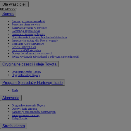
Dla właścicieli
Dla właścicieli
Serwis
Promocje i sezonowe usługi
Pozostałe oferty serwisu
Rezerwacja wizyty w serwisie
Gwarancja Toyota Relax
Pozostałe Gwarancje Toyoty
Ubezpieczenia i naprawy blacharsko-lakiernicze
Innowacyjne usługi dla Twojej wygody
Bezpłatne Akcje Serwisowe
Serwis Dobrych Cen
Serwis w ASO się opłaca
Dostęp do informacji serwisowych
Wykaz wydanych zaświadczeń o odbytym szkoleniu (pdf)
Oryginalne części i oleje Toyota
Oryginalne części Toyoty
Oryginalne oleje Toyoty
Program Sprzedaży Hurtowej Trade
Trade
Akcesoria
Oryginalne akcesoria Toyoty
Opony i koła zimowe
Zabudowy samochodów dostawczych
Zabezpieczenia i alarmy
Sklep Toyoty
Strefa klienta