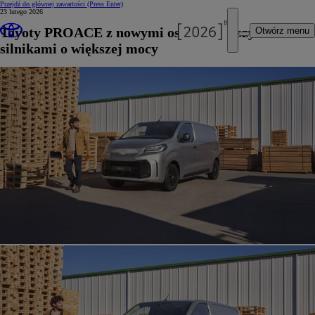
Przejdź do głównej zawartości
(Press Enter)
23 lutego 2026
Toyoty PROACE z nowymi oszczędniejszymi
Otwórz menu
silnikami o większej mocy