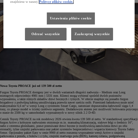
znajdziesz w naszej
Polityce plików cookie.
Ustawienia plików cookie
Odrzuć wszystkie
Zaakceptuj wszystkie
Nowa Toyota PROACE już od 139 500 zł netto
Furgon Toyota PROACE dostępny jest w dwóch wariantach długości nadwozia – Medium oraz Long
mierzących odpowiednio 4981 mm i 5331 mm. Klienci mogą wybierać spośród dwóch poziomów
wyposażenia, a także różnych układów drzwi bocznych i tylnych. W ofercie znajduje się ponadto furgon
brygadowy z podwójną kabiną umożliwiającą przewóz nawet sześciu osób. Przestrzeń ładunkowa może mieć
maksymalnie 6,6 m³ w wersji Long z systemem Smart Cargo, natomiast dopuszczalna ładowność sięga 1,4
tony, co plasuje model w ścisłej czołówce segmentu. Dodatkowym atutem jest możliwość holowania przyczepy
o masie do 2500 kg w samochodach wyposażonych w nowy silnik 2.2 D-4D.
Cennik Toyoty PROACE na rok modelowy 2026 otwiera kwota 139 500 zł netto. W standardowej specyfikacji
furgon Active z krótszym nadwoziem otrzymuje m.in. manualną klimatyzację, stalowe felgi o średnicy 16”,
radio z czterema głośnikami, prawe przesuwane drzwi boczne (z możliwością zamówienia drzwi po obu
stronach), tylne czujniki parkowania oraz pakiet systemów bezpieczeństwa i wsparcia kierowcy Toyota Safety
Sense. Opcjonalny pakiet Easy w cenie 9900 zł netto rozszerza wyposażenie wersji Active o czujniki
parkowania z przodu, z boków i z tyłu, czujniki martwego pola (BDS), kamerę cofania, podgrzewaną