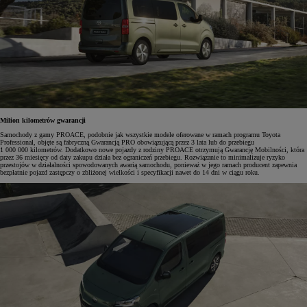
Milion kilometrów gwarancji
Samochody z gamy PROACE, podobnie jak wszystkie modele oferowane w ramach programu Toyota
Professional, objęte są fabryczną Gwarancją PRO obowiązującą przez 3 lata lub do przebiegu
1 000 000 kilometrów. Dodatkowo nowe pojazdy z rodziny PROACE otrzymują Gwarancję Mobilności, która
przez 36 miesięcy od daty zakupu działa bez ograniczeń przebiegu. Rozwiązanie to minimalizuje ryzyko
przestojów w działalności spowodowanych awarią samochodu, ponieważ w jego ramach producent zapewnia
bezpłatnie pojazd zastępczy o zbliżonej wielkości i specyfikacji nawet do 14 dni w ciągu roku.