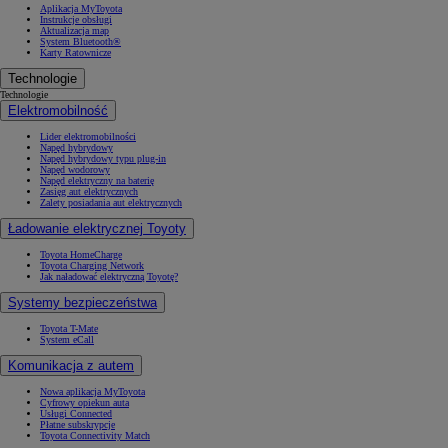
Aplikacja MyToyota
Instrukcje obsługi
Aktualizacja map
System Bluetooth®
Karty Ratownicze
Technologie
Technologie
Elektromobilność
Lider elektromobilności
Napęd hybrydowy
Napęd hybrydowy typu plug-in
Napęd wodorowy
Napęd elektryczny na baterię
Zasięg aut elektrycznych
Zalety posiadania aut elektrycznych
Ładowanie elektrycznej Toyoty
Toyota HomeCharge
Toyota Charging Network
Jak naładować elektryczną Toyotę?
Systemy bezpieczeństwa
Toyota T-Mate
System eCall
Komunikacja z autem
Nowa aplikacja MyToyota
Cyfrowy opiekun auta
Usługi Connected
Płatne subskrypcje
Toyota Connectivity Match