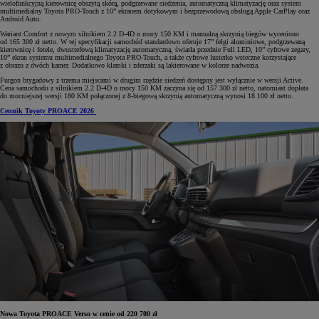
wielofunkcyjną kierownicę obszytą skórą, podgrzewane siedzenia, automatyczną klimatyzację oraz system
multimedialny Toyota PRO-Touch z 10” ekranem dotykowym i bezprzewodową obsługą Apple CarPlay oraz
Android Auto.
Wariant Comfort z nowym silnikiem 2.2 D-4D o mocy 150 KM i manualną skrzynią biegów wyceniono
od 165 300 zł netto. W tej specyfikacji samochód standardowo oferuje 17” felgi aluminiowe, podgrzewaną
kierownicę i fotele, dwustrefową klimatyzację automatyczną, światła przednie Full LED, 10” cyfrowe zegary,
10” ekran systemu multimedialnego Toyota PRO-Touch, a także cyfrowe lusterko wsteczne korzystające
z obrazu z dwóch kamer. Dodatkowo klamki i zderzaki są lakierowane w kolorze nadwozia.
Furgon brygadowy z trzema miejscami w drugim rzędzie siedzeń dostępny jest wyłącznie w wersji Active.
Cena samochodu z silnikiem 2.2 D-4D o mocy 150 KM zaczyna się od 157 300 zł netto, natomiast dopłata
do mocniejszej wersji 180 KM połączonej z 8-biegową skrzynią automatyczną wynosi 18 100 zł netto.
Cennik Toyoty PROACE 2026
Nowa Toyota PROACE Verso w cenie od 220 700 zł