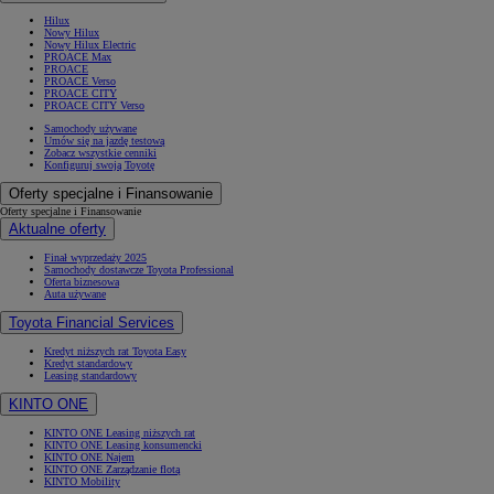
Hilux
Nowy Hilux
Nowy Hilux Electric
PROACE Max
PROACE
PROACE Verso
PROACE CITY
PROACE CITY Verso
Samochody używane
Umów się na jazdę testową
Zobacz wszystkie cenniki
Konfiguruj swoją Toyotę
Oferty specjalne i Finansowanie
Oferty specjalne i Finansowanie
Aktualne oferty
Finał wyprzedaży 2025
Samochody dostawcze Toyota Professional
Oferta biznesowa
Auta używane
Toyota Financial Services
Kredyt niższych rat Toyota Easy
Kredyt standardowy
Leasing standardowy
KINTO ONE
KINTO ONE Leasing niższych rat
KINTO ONE Leasing konsumencki
KINTO ONE Najem
KINTO ONE Zarządzanie flotą
KINTO Mobility