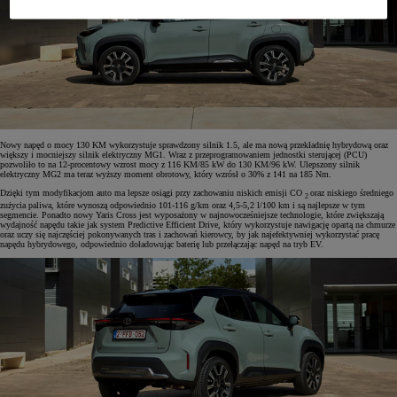
Nowy napęd o mocy 130 KM wykorzystuje sprawdzony silnik 1.5, ale ma nową przekładnię hybrydową oraz
większy i mocniejszy silnik elektryczny MG1. Wraz z przeprogramowaniem jednostki sterującej (PCU)
pozwoliło to na 12-procentowy wzrost mocy z 116 KM/85 kW do 130 KM/96 kW. Ulepszony silnik
elektryczny MG2 ma teraz wyższy moment obrotowy, który wzrósł o 30% z 141 na 185 Nm.
Dzięki tym modyfikacjom auto ma lepsze osiągi przy zachowaniu niskich emisji CO
oraz niskiego średniego
2
zużycia paliwa, które wynoszą odpowiednio 101-116 g/km oraz 4,5-5,2 l/100 km i są najlepsze w tym
segmencie. Ponadto nowy Yaris Cross jest wyposażony w najnowocześniejsze technologie, które zwiększają
wydajność napędu takie jak system Predictive Efficient Drive, który wykorzystuje nawigację opartą na chmurze
oraz uczy się najczęściej pokonywanych tras i zachowań kierowcy, by jak najefektywniej wykorzystać pracę
napędu hybrydowego, odpowiednio doładowując baterię lub przełączając napęd na tryb EV.