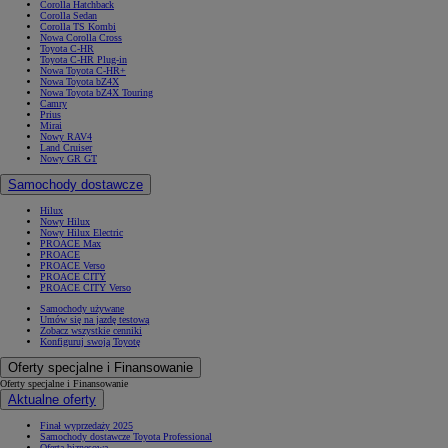
Corolla Hatchback
Corolla Sedan
Corolla TS Kombi
Nowa Corolla Cross
Toyota C-HR
Toyota C-HR Plug-in
Nowa Toyota C-HR+
Nowa Toyota bZ4X
Nowa Toyota bZ4X Touring
Camry
Prius
Mirai
Nowy RAV4
Land Cruiser
Nowy GR GT
Samochody dostawcze
Hilux
Nowy Hilux
Nowy Hilux Electric
PROACE Max
PROACE
PROACE Verso
PROACE CITY
PROACE CITY Verso
Samochody używane
Umów się na jazdę testową
Zobacz wszystkie cenniki
Konfiguruj swoją Toyotę
Oferty specjalne i Finansowanie
Oferty specjalne i Finansowanie
Aktualne oferty
Finał wyprzedaży 2025
Samochody dostawcze Toyota Professional
Oferta biznesowa