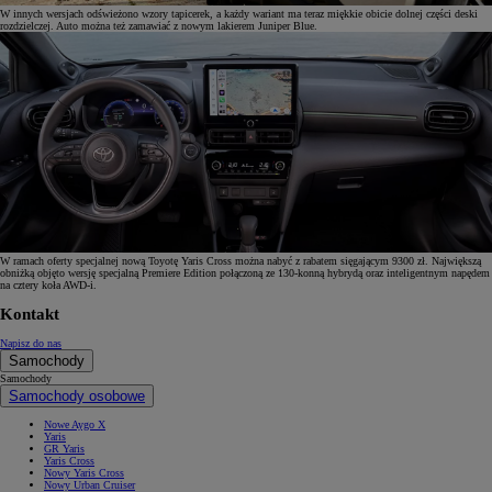
W innych wersjach odświeżono wzory tapicerek, a każdy wariant ma teraz miękkie obicie dolnej części deski
rozdzielczej. Auto można też zamawiać z nowym lakierem Juniper Blue.
W ramach oferty specjalnej nową Toyotę Yaris Cross można nabyć z rabatem sięgającym 9300 zł. Największą
obniżką objęto wersję specjalną Premiere Edition połączoną ze 130-konną hybrydą oraz inteligentnym napędem
na cztery koła AWD-i.
Kontakt
Napisz do nas
Samochody
Samochody
Samochody osobowe
Nowe Aygo X
Yaris
GR Yaris
Yaris Cross
Nowy Yaris Cross
Nowy Urban Cruiser