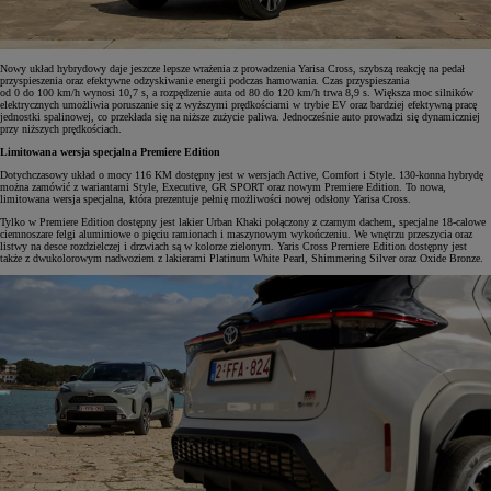
Nowy układ hybrydowy daje jeszcze lepsze wrażenia z prowadzenia Yarisa Cross, szybszą reakcję na pedał
przyspieszenia oraz efektywne odzyskiwanie energii podczas hamowania. Czas przyspieszania
od 0 do 100 km/h wynosi 10,7 s, a rozpędzenie auta od 80 do 120 km/h trwa 8,9 s. Większa moc silników
elektrycznych umożliwia poruszanie się z wyższymi prędkościami w trybie EV oraz bardziej efektywną pracę
jednostki spalinowej, co przekłada się na niższe zużycie paliwa. Jednocześnie auto prowadzi się dynamiczniej
przy niższych prędkościach.
Limitowana wersja specjalna Premiere Edition
Dotychczasowy układ o mocy 116 KM dostępny jest w wersjach Active, Comfort i Style. 130-konna hybrydę
można zamówić z wariantami Style, Executive, GR SPORT oraz nowym Premiere Edition. To nowa,
limitowana wersja specjalna, która prezentuje pełnię możliwości nowej odsłony Yarisa Cross.
Tylko w Premiere Edition dostępny jest lakier Urban Khaki połączony z czarnym dachem, specjalne 18-calowe
ciemnoszare felgi aluminiowe o pięciu ramionach i maszynowym wykończeniu. We wnętrzu przeszycia oraz
listwy na desce rozdzielczej i drzwiach są w kolorze zielonym. Yaris Cross Premiere Edition dostępny jest
także z dwukolorowym nadwoziem z lakierami Platinum White Pearl, Shimmering Silver oraz Oxide Bronze.