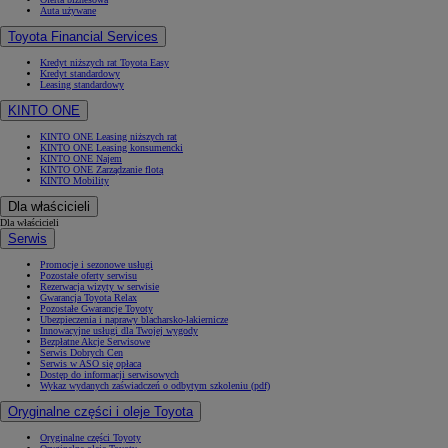
Auta używane
Toyota Financial Services
Kredyt niższych rat Toyota Easy
Kredyt standardowy
Leasing standardowy
KINTO ONE
KINTO ONE Leasing niższych rat
KINTO ONE Leasing konsumencki
KINTO ONE Najem
KINTO ONE Zarządzanie flotą
KINTO Mobility
Dla właścicieli
Dla właścicieli
Serwis
Promocje i sezonowe usługi
Pozostałe oferty serwisu
Rezerwacja wizyty w serwisie
Gwarancja Toyota Relax
Pozostałe Gwarancje Toyoty
Ubezpieczenia i naprawy blacharsko-lakiernicze
Innowacyjne usługi dla Twojej wygody
Bezpłatne Akcje Serwisowe
Serwis Dobrych Cen
Serwis w ASO się opłaca
Dostęp do informacji serwisowych
Wykaz wydanych zaświadczeń o odbytym szkoleniu (pdf)
Oryginalne części i oleje Toyota
Oryginalne części Toyoty