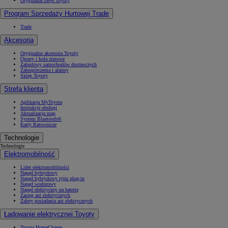
Oryginalne oleje Toyoty
Program Sprzedaży Hurtowej Trade
Trade
Akcesoria
Oryginalne akcesoria Toyoty
Opony i koła zimowe
Zabudowy samochodów dostawczych
Zabezpieczenia i alarmy
Sklep Toyoty
Strefa klienta
Aplikacja MyToyota
Instrukcje obsługi
Aktualizacja map
System Bluetooth®
Karty Ratownicze
Technologie
Technologie
Elektromobilność
Lider elektromobilności
Napęd hybrydowy
Napęd hybrydowy typu plug-in
Napęd wodorowy
Napęd elektryczny na baterię
Zasięg aut elektrycznych
Zalety posiadania aut elektrycznych
Ładowanie elektrycznej Toyoty
Toyota HomeCharge