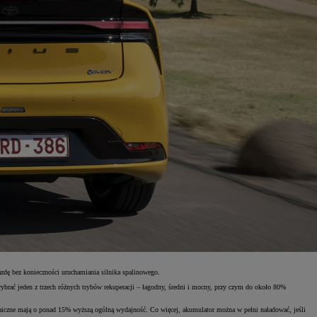
zdę bez konieczności uruchamiania silnika spalinowego.
brać jeden z trzech różnych trybów rekuperacji – łagodny, średni i mocny, przy czym do około 80%
ltaiczne mają o ponad 15% wyższą ogólną wydajność. Co więcej, akumulator można w pełni naładować, jeśli