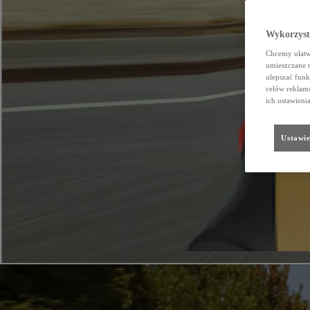
Wykorzystu
Chcemy ułatwi
umieszczane 
ulepszać funk
celów reklamo
ich ustawieni
Ustawie