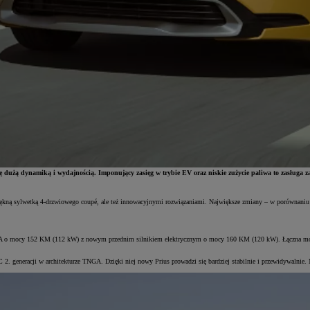
ię dużą dynamiką i wydajnością. Imponujący zasięg w trybie EV oraz niskie zużycie paliwa to zasługa
ękną sylwetką 4-drzwiowego coupé, ale też innowacyjnymi rozwiązaniami. Największe zmiany – w porównaniu z
NGA o mocy 152 KM (112 kW) z nowym przednim silnikiem elektrycznym o mocy 160 KM (120 kW). Łączna moc 
 generacji w architekturze TNGA. Dzięki niej nowy Prius prowadzi się bardziej stabilnie i przewidywalnie. N