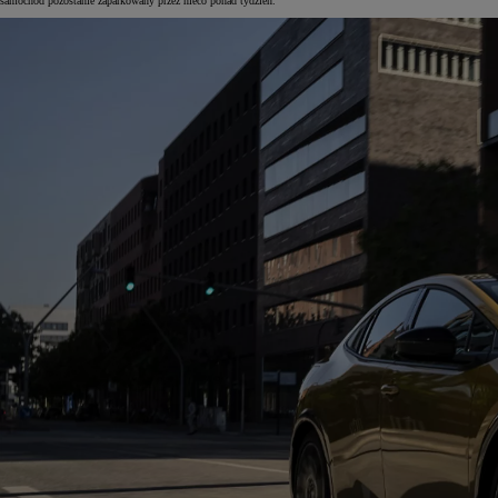
samochód pozostanie zaparkowany przez nieco ponad tydzień.
Od
105 300 zł
Corolla Hatchback
HYBRID