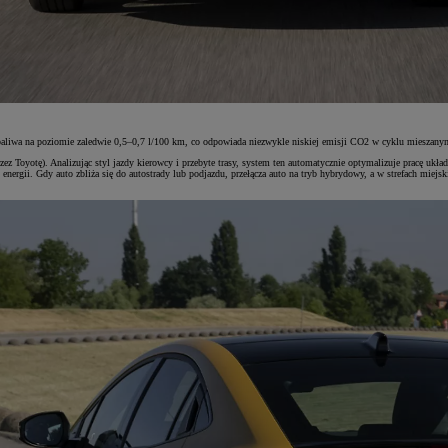
 paliwa na poziomie zaledwie 0,5–0,7 l/100 km, co odpowiada niezwykle niskiej emisji CO2 w cyklu miesza
zez Toyotę). Analizując styl jazdy kierowcy i przebyte trasy, system ten automatycznie optymalizuje pracę uk
 energii. Gdy auto zbliża się do autostrady lub podjazdu, przełącza auto na tryb hybrydowy, a w strefach mie