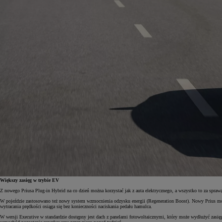
Większy zasięg w trybie EV
Z nowego Priusa Plug-in Hybrid na co dzień można korzystać jak z auta elektrycznego, a wszystko to za spra
W pojeździe zastosowano też nowy system wzmocnienia odzysku energii (Regeneration Boost). Nowy Prius mocn
wytracania prędkości osiąga się bez konieczności naciskania pedału hamulca.
W wersji Executive w standardzie dostępny jest dach z panelami fotowoltaicznymi, który może wydłużyć zasi