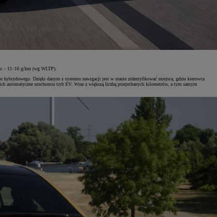
nym – 11–16 g/km (wg WLTP).
ładu hybrydowego. Dzięki danym z systemu nawigacji jest w stanie zidentyfikować miejsca, gdzie kierowca
jskich automatyczne uruchomia tryb EV. Wraz z większą liczbą przejechanych kilometrów, a tym samym