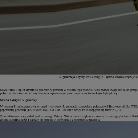
5. generacja Toyoty Prius Plug-in Hybrid charakteryzuje s
Nowy Prius Plug-in Hybrid to prawdziwy przełom w historii tego modelu. Auto zwraca uwagę nie tylko przepi
połączono tu z komfortem użytkowania zapewnionym przez najnowszą technologię hybrydową.
Od
81 900 zł
Mocna hybryda 5. generacji
Yaris Cross
W nowym Priusie zastosowano napęd hybrydowy 5. generacji, stanowiący połączenie 2-litrowego silnika T
HYBRID
poprzedniej generacji (122 KM/90 kW). Od 0 do 100 km/h nowy Prius rozpędza się teraz w 6,7 s.
Zmodyfikowano cały układ jezdny nowego Priusa. Niższa masa i większa sztywność to zasługa platformy GA-C 2.
zbiornika paliwa niżej i bardziej do przodu w porównaniu z poprzednią generacją.