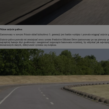
Niższe zużycie paliwa
Zastosowany w nowym Priusie układ hybrydowy 5. generacji jest bardzo wydajny i pozwala osiągnąć zużycie
Zużycie paliwa pozwala też zmniejszać nowy system Predictive Efficient Drive (zastosowany po raz pierwszy pr
najczęściej hamuje zbyt gwałtownie i zasugerować rozpoczęcie hamowania wcześniej, by odzyskać jak najwięcej
dostarczonych danych, efektywność systemu się zwiększa.