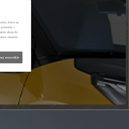
okie, które są
potrzeby i
także służą do
łatwo zmienić
uj wszystkie