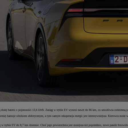
wą dużej baterii o pojemności 13,6 kWh. Zasięg w trybie EV wynosi nawet do 86 km, co umożliwia codzienną ja
iej hamuje silnikiem elektrycznym, a tym samym rekuperacja energii jest intensywniejsza. Kierowca może wy
ęg w trybie EV do 8,7 km dziennie. Choć jego powierzchnia jest mniejsza niż poprzednio, nowe panele fotowo