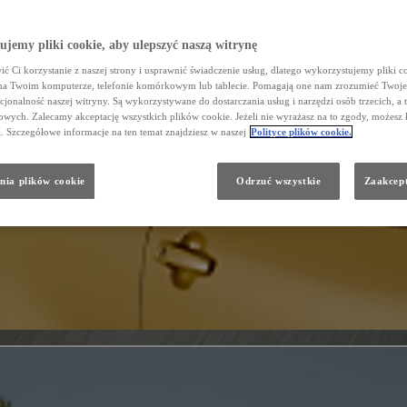
jemy pliki cookie, aby ulepszyć naszą witrynę
ć Ci korzystanie z naszej strony i usprawnić świadczenie usług, dlatego wykorzystujemy pliki co
na Twoim komputerze, telefonie komórkowym lub tablecie. Pomagają one nam zrozumieć Twoje 
cjonalność naszej witryny. Są wykorzystywane do dostarczania usług i narzędzi osób trzecich, a 
wych. Zalecamy akceptację wszystkich plików cookie. Jeżeli nie wyrażasz na to zgody, możesz 
a. Szczegółowe informacje na ten temat znajdziesz w naszej
Polityce plików cookie.
nia plików cookie
Odrzuć wszystkie
Zaakcept