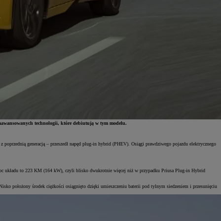
 zaawansowanych technologii, które debiutują w tym modelu.
 poprzednią generacją – przeszedł napęd plug-in hybrid (PHEV). Osiągi prawdziwego pojazdu elektrycznego
układu to 223 KM (164 kW), czyli blisko dwukrotnie więcej niż w przypadku Priusa Plug-in Hybrid
isko położony środek ciężkości osiągnięto dzięki umieszczeniu baterii pod tylnym siedzeniem i przesunięciu