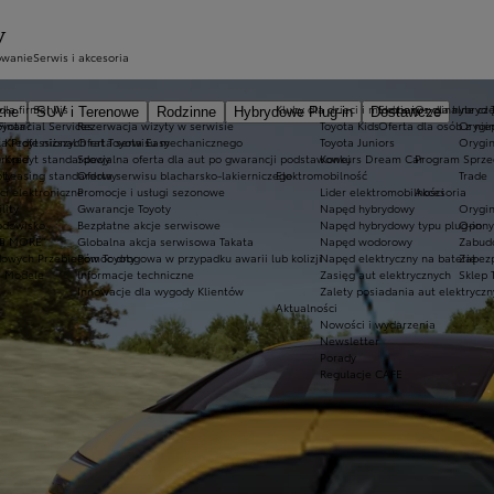
EV
owanie
Serwis i akcesoria
dla firm
Serwis
Kluby dla dzieci i młodzieży
Ekobonus dla hybryd 
Oryginalne częś
zne
SUV i Terenowe
Rodzinne
Hybrydowe Plug-in
Dostawcze
oyota?
Financial Services
Rezerwacja wizyty w serwisie
Toyota Kids
Oferta dla osób z ni
Orygin
a Professional
Kredyt niższych rat Toyota Easy
Oferta serwisu mechanicznego
Toyota Juniors
Orygin
uropie
Kredyt standardowy
Specjalna oferta dla aut po gwarancji podstawowej
Konkurs Dream Car
Program Sprze
oty
Leasing standardowy
Oferta serwisu blacharsko-lakierniczego
Elektromobilność
Trade
ci elektroniczne
Promocje i usługi sezonowe
Lider elektromobilności
Akcesoria
lity
Gwarancje Toyoty
Napęd hybrydowy
Orygin
rodowisko
Bezpłatne akcje serwisowe
Napęd hybrydowy typu plug-in
Opony 
ta MORE"
P
Globalna akcja serwisowa Takata
Napęd wodorowy
Zabud
dowych Przebiegów Toyoty
Pomoc drogowa w przypadku awarii lub kolizji
Napęd elektryczny na baterię
Zabezp
e Modele
Informacje techniczne
Zasięg aut elektrycznych
Sklep 
Innowacje dla wygody Klientów
Zalety posiadania aut elektrycz
Aktualności
Nowości i wydarzenia
Newsletter
Porady
Regulacje CAFE