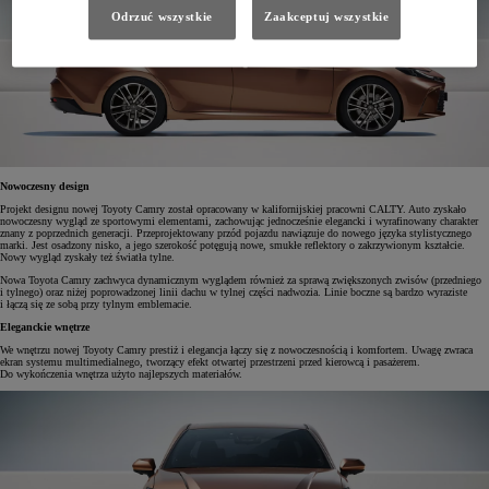
Odrzuć wszystkie
Zaakceptuj wszystkie
Nowoczesny design
Projekt designu nowej Toyoty Camry został opracowany w kalifornijskiej pracowni CALTY. Auto zyskało
nowoczesny wygląd ze sportowymi elementami, zachowując jednocześnie elegancki i wyrafinowany charakter
znany z poprzednich generacji. Przeprojektowany przód pojazdu nawiązuje do nowego języka stylistycznego
marki. Jest osadzony nisko, a jego szerokość potęgują nowe, smukłe reflektory o zakrzywionym kształcie.
Nowy wygląd zyskały też światła tylne.
Nowa Toyota Camry zachwyca dynamicznym wyglądem również za sprawą zwiększonych zwisów (przedniego
i tylnego) oraz niżej poprowadzonej linii dachu w tylnej części nadwozia. Linie boczne są bardzo wyraziste
i łączą się ze sobą przy tylnym emblemacie.
Eleganckie wnętrze
We wnętrzu nowej Toyoty Camry prestiż i elegancja łączy się z nowoczesnością i komfortem. Uwagę zwraca
ekran systemu multimedialnego, tworzący efekt otwartej przestrzeni przed kierowcą i pasażerem.
Do wykończenia wnętrza użyto najlepszych materiałów.