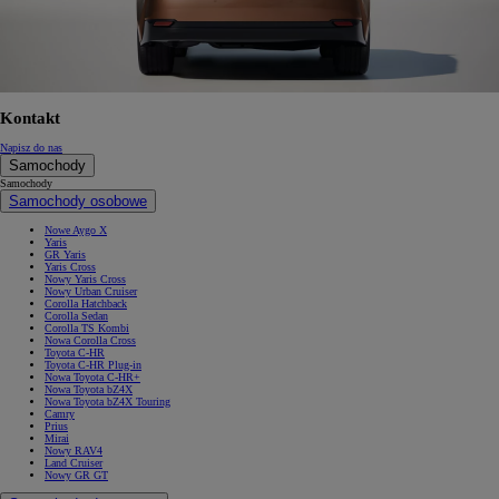
Kontakt
Napisz do nas
Samochody
Samochody
Samochody osobowe
Nowe Aygo X
Yaris
GR Yaris
Yaris Cross
Nowy Yaris Cross
Nowy Urban Cruiser
Corolla Hatchback
Corolla Sedan
Corolla TS Kombi
Nowa Corolla Cross
Toyota C-HR
Toyota C-HR Plug-in
Nowa Toyota C-HR+
Nowa Toyota bZ4X
Nowa Toyota bZ4X Touring
Camry
Prius
Mirai
Nowy RAV4
Land Cruiser
Nowy GR GT