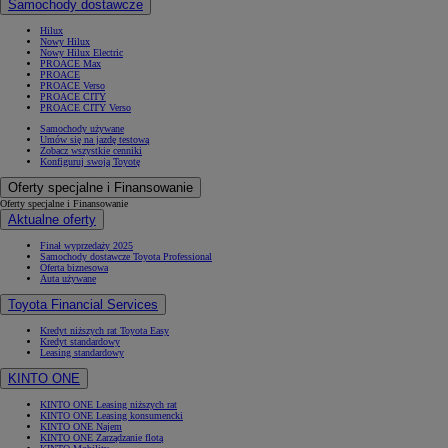
Samochody dostawcze
Hilux
Nowy Hilux
Nowy Hilux Electric
PROACE Max
PROACE
PROACE Verso
PROACE CITY
PROACE CITY Verso
Samochody używane
Umów się na jazdę testową
Zobacz wszystkie cenniki
Konfiguruj swoją Toyotę
Oferty specjalne i Finansowanie
Oferty specjalne i Finansowanie
Aktualne oferty
Finał wyprzedaży 2025
Samochody dostawcze Toyota Professional
Oferta biznesowa
Auta używane
Toyota Financial Services
Kredyt niższych rat Toyota Easy
Kredyt standardowy
Leasing standardowy
KINTO ONE
KINTO ONE Leasing niższych rat
KINTO ONE Leasing konsumencki
KINTO ONE Najem
KINTO ONE Zarządzanie flotą