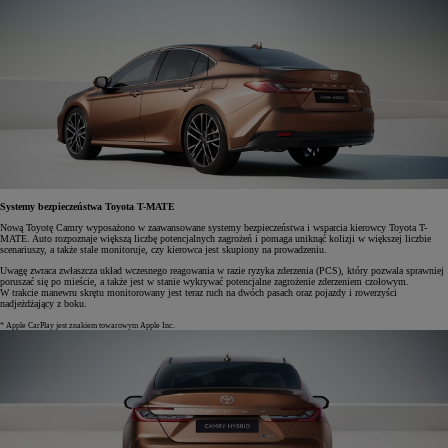
Systemy bezpieczeństwa Toyota T-MATE
Nową Toyotę Camry wyposażono w zaawansowane systemy bezpieczeństwa i wsparcia kierowcy Toyota T-
MATE. Auto rozpoznaje większą liczbę potencjalnych zagrożeń i pomaga uniknąć kolizji w większej liczbie
scenariuszy, a także stale monitoruje, czy kierowca jest skupiony na prowadzeniu.
Uwagę zwraca zwłaszcza układ wczesnego reagowania w razie ryzyka zderzenia (PCS), który pozwala sprawniej
poruszać się po mieście, a także jest w stanie wykrywać potencjalne zagrożenie zderzeniem czołowym.
W trakcie manewru skrętu monitorowany jest teraz ruch na dwóch pasach oraz pojazdy i rowerzyści
nadjeżdżający z boku.
* Apple CarPlay jest znakiem towarowym Apple Inc.