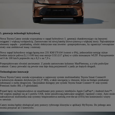
5. generacja technologii hybrydowej
Nowa Toyota Camry została wyposażona w napęd hybrydowy 5. generacji charakteryzujący się lepszymi
osiągami i większą wydajnością. Zastosowano też nową baterię litowo-jonową o większej mocy. Najważniejsze
elementy napędu – przekładnię, silniki elektryczne oraz inwerter –przeprojektowano, by ograniczyć wewnętrzne
straty oraz zredukować masę i rozmiary.
Nowy napęd hybrydowy osiąga łączną moc 231 KM/170 kW (wzrost o 6%), jednocześnie notując niższe
średnie zużycie paliwa (5,1 l/100 km) oraz emisje CO2 (117 g/km) w cyklu mieszanym WLTP. Przyspieszenie
od 0 do 100 km/h poprawiło się z 8,3 s na 7,9 s.
Przeprojektowano również zawieszenie. Z przodu zastosowano kolumny MacPhersona, a z tyłu podwójne
wahacze. Camry prowadzi się pewnie oraz daje dużą przyjemność z jazdy po krętych drogach.
Technologiczne innowacje
Nowa Toyota Camry została wyposażona w najnowszy system multimedialny Toyota Smart Connect®
z kolorowym ekranem dotykowym (12,3" HD), a także nawigację w chmurze, która na bieżąco przekazuje
informacje o ruchu drogowym. Opcjonalnie dostępny jest system Toyota Smart Connect+® oraz system
Premium Audio JBL z 9 głośnikami.
Pojazd łączy się bezprzewodowo ze smartfonami przy pomocy interfejsów Apple CarPlay* i Android Auto™.
We wnętrzu znajduje się aż 5 portów USB, które umożliwiają ładowanie urządzeń i łączność z nimi. Auto może
zaktualizować multimedia oraz systemy bezpieczeństwa metodą over-the-air (OTA) bez konieczności wizyty
w serwisie.
Camry można będzie obsługiwać przy pomocy cyfrowego kluczyka w aplikacji MyToyota. Do jednego auta
można przypisać aż 5 kierowców.