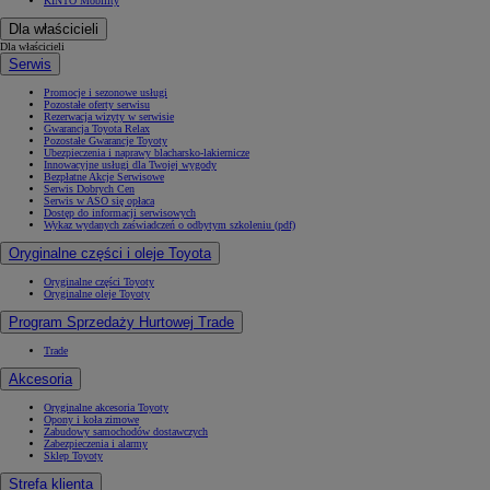
KINTO Mobility
Dla właścicieli
Dla właścicieli
Serwis
Promocje i sezonowe usługi
Pozostałe oferty serwisu
Rezerwacja wizyty w serwisie
Gwarancja Toyota Relax
Pozostałe Gwarancje Toyoty
Ubezpieczenia i naprawy blacharsko-lakiernicze
Innowacyjne usługi dla Twojej wygody
Bezpłatne Akcje Serwisowe
Serwis Dobrych Cen
Serwis w ASO się opłaca
Dostęp do informacji serwisowych
Wykaz wydanych zaświadczeń o odbytym szkoleniu (pdf)
Oryginalne części i oleje Toyota
Oryginalne części Toyoty
Oryginalne oleje Toyoty
Program Sprzedaży Hurtowej Trade
Trade
Akcesoria
Oryginalne akcesoria Toyoty
Opony i koła zimowe
Zabudowy samochodów dostawczych
Zabezpieczenia i alarmy
Sklep Toyoty
Strefa klienta