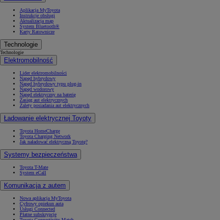
Aplikacja MyToyota
Instrukcje obsługi
Aktualizacja map
System Bluetooth®
Karty Ratownicze
Technologie
Technologie
Elektromobilność
Lider elektromobilności
Napęd hybrydowy
Napęd hybrydowy typu plug-in
Napęd wodorowy
Napęd elektryczny na baterię
Zasięg aut elektrycznych
Zalety posiadania aut elektrycznych
Ładowanie elektrycznej Toyoty
Toyota HomeCharge
Toyota Charging Network
Jak naładować elektryczną Toyotę?
Systemy bezpieczeństwa
Toyota T-Mate
System eCall
Komunikacja z autem
Nowa aplikacja MyToyota
Cyfrowy opiekun auta
Usługi Connected
Płatne subskrypcje
Toyota Connectivity Match