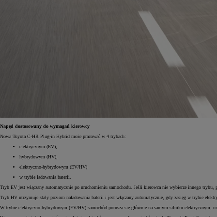
Od
105 300 zł
Corolla Hatchback
HYBRID
Napęd dostosowany do wymagań kierowcy
Nowa Toyota C-HR Plug-in Hybrid może pracować w 4 trybach:
elektrycznym (EV),
hybrydowym (HV),
elektryczno-hybrydowym (EV/HV)
w trybie ładowania baterii.
Tryb EV jest włączany automatycznie po uruchomieniu samochodu. Jeśli kierowca nie wybierze innego trybu, po
Tryb HV utrzymuje stały poziom naładowania baterii i jest włączany automatycznie, gdy zasięg w trybie elekt
W trybie elektryczno-hybrydowym (EV/HV) samochód porusza się głównie na samym silniku elektrycznym, uruc