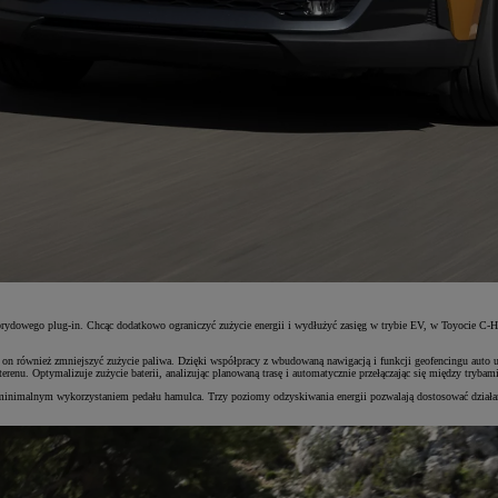
rydowego plug-in. Chcąc dodatkowo ograniczyć zużycie energii i wydłużyć zasięg w trybie EV, w Toyocie C-H
 on również zmniejszyć zużycie paliwa. Dzięki współpracy z wbudowaną nawigacją i funkcji geofencingu auto 
terenu. Optymalizuje zużycie baterii, analizując planowaną trasę i automatycznie przełączając się między tryb
z minimalnym wykorzystaniem pedału hamulca. Trzy poziomy odzyskiwania energii pozwalają dostosować dział