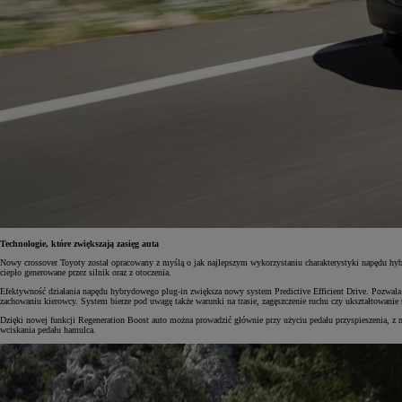
Technologie, które zwiększają zasięg auta
Nowy crossover Toyoty został opracowany z myślą o jak najlepszym wykorzystaniu charakterystyki napędu hyb
ciepło generowane przez silnik oraz z otoczenia.
Efektywność działania napędu hybrydowego plug-in zwiększa nowy system Predictive Efficient Drive. Pozwala
zachowaniu kierowcy. System bierze pod uwagę także warunki na trasie, zagęszczenie ruchu czy ukształtowanie 
Dzięki nowej funkcji Regeneration Boost auto można prowadzić głównie przy użyciu pedału przyspieszenia, 
wciskania pedału hamulca.