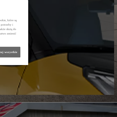
okie, które są
potrzeby i
także służą do
łatwo zmienić
uj wszystkie