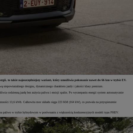
rgii, to także najoszczędniejszy wariant, który umożliwia pokonanie nawet do 66 km w trybie EV.
ą niepowtarzalnego designu, dynamicznego charakteru jazdy i jakości klasy premium.
ia codzienną jazdę bez zużycia paliwa i emisji spalin. Po wyczerpaniu energii system automatycznie
mności 13,6 kWh. Całkowita moc układu sięga 223 KM (164 kW), co pozwala na przyspieszenie
anie na paliwo w trybie hybrydowym w porównaniu z większością konkurencyjnych modeli typu PHEV.