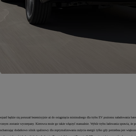
jazd będzie się poruszał bezemisyjnie aż do osiągnięcia minimalnego dla trybu EV poziomu naładowania bateri
rycznym zostanie wyczerpany. Kierowca może go także włączyć manualnie. Wybór trybu ładowania sprawia, że po
hamiając dodatkowo silnik spalinowy dla zoptymalizowania zużycia energii tylko gdy potrzebna jest większ