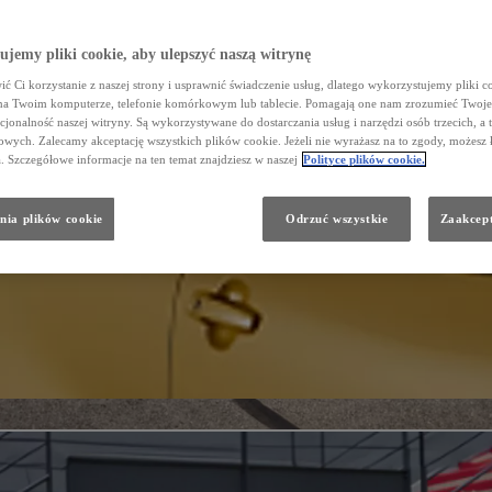
jemy pliki cookie, aby ulepszyć naszą witrynę
ć Ci korzystanie z naszej strony i usprawnić świadczenie usług, dlatego wykorzystujemy pliki co
na Twoim komputerze, telefonie komórkowym lub tablecie. Pomagają one nam zrozumieć Twoje 
cjonalność naszej witryny. Są wykorzystywane do dostarczania usług i narzędzi osób trzecich, a 
wych. Zalecamy akceptację wszystkich plików cookie. Jeżeli nie wyrażasz na to zgody, możesz 
a. Szczegółowe informacje na ten temat znajdziesz w naszej
Polityce plików cookie.
nia plików cookie
Odrzuć wszystkie
Zaakcept