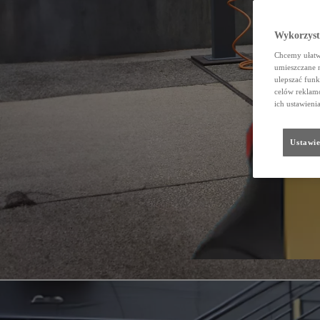
Wykorzystu
Chcemy ułatwi
umieszczane 
ulepszać funk
celów reklamo
ich ustawieni
Ustawie