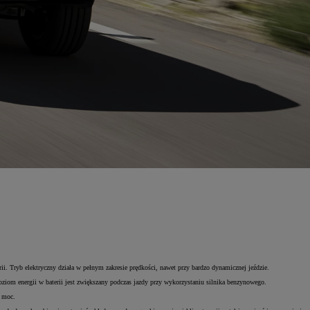
i. Tryb elektryczny działa w pełnym zakresie prędkości, nawet przy bardzo dynamicznej jeździe.
ziom energii w baterii jest zwiększany podczas jazdy przy wykorzystaniu silnika benzynowego.
a moc.