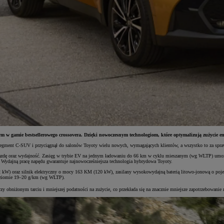
m w gamie bestsellerowego crossovera. Dzięki nowoczesnym technologiom, które optymalizują zużycie ene
segment C-SUV i przyciągnął do salonów Toyoty wielu nowych, wymagających klientów, a wszystko to za spraw
jazdę oraz wydajność. Zasięg w trybie EV na jednym ładowaniu do 66 km w cyklu mieszanym (wg WLTP) umożliw
 Wydajną pracę napędu gwarantuje najnowocześniejsza technologia hybrydowa Toyoty.
W) oraz silnik elektryczny o mocy 163 KM (120 kW), zasilany wysokowydajną baterią litowo-jonową o poje
oziomie 19–20 g/km (wg WLTP).
przy obniżonym tarciu i mniejszej podatności na zużycie, co przekłada się na znacznie mniejsze zapotrzebow