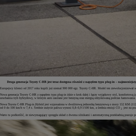
Druga generacja Toyoty C-HR jest teraz dostępna również z napędem typu plug-in – najmocniejszy
Europejscy klienci od 2017 roku kupili już niemal 900 000 egz. Toyoty C-HR. Model ten zrewolucjonizował 
Od
81 900 zł
Nowa generacja Toyoty C-HR z napędem typu plug-in idzie o krok dalej i łączy wyjątkowy styl, komfortową 
uruchamia tryb hybrydowy, w którym auto zasilane jest benzyną oraz energią odzyskiwaną podczas hamowania.
Yaris Cross
Nowa Toyota C-HR Plug-in Hybrid jest wyposażona w dwulitrową jednostkę benzynową o mocy 152 KM (112 k
HYBRID
od 0 do 100 km/h w 7,4 s. Średnie zużycie paliwa wynosi 0,8–0,9 l/100 km, a średnia emisji CO
jest na p
2
Warto tu podkreślić, że niewymagający sprzęgła układ z dwoma silnikami i automatyczną przekładnią pracuje 