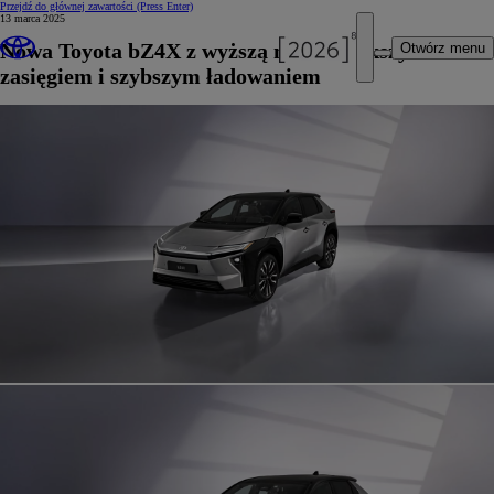
Przejdź do głównej zawartości
(Press Enter)
13 marca 2025
Nowa Toyota bZ4X z wyższą mocą, większym
Otwórz menu
zasięgiem i szybszym ładowaniem