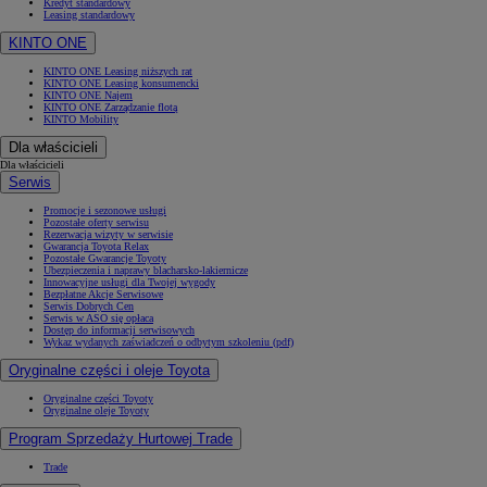
Kredyt standardowy
Leasing standardowy
KINTO ONE
KINTO ONE Leasing niższych rat
KINTO ONE Leasing konsumencki
KINTO ONE Najem
KINTO ONE Zarządzanie flotą
KINTO Mobility
Dla właścicieli
Dla właścicieli
Serwis
Promocje i sezonowe usługi
Pozostałe oferty serwisu
Rezerwacja wizyty w serwisie
Gwarancja Toyota Relax
Pozostałe Gwarancje Toyoty
Ubezpieczenia i naprawy blacharsko-lakiernicze
Innowacyjne usługi dla Twojej wygody
Bezpłatne Akcje Serwisowe
Serwis Dobrych Cen
Serwis w ASO się opłaca
Dostęp do informacji serwisowych
Wykaz wydanych zaświadczeń o odbytym szkoleniu (pdf)
Oryginalne części i oleje Toyota
Oryginalne części Toyoty
Oryginalne oleje Toyoty
Program Sprzedaży Hurtowej Trade
Trade