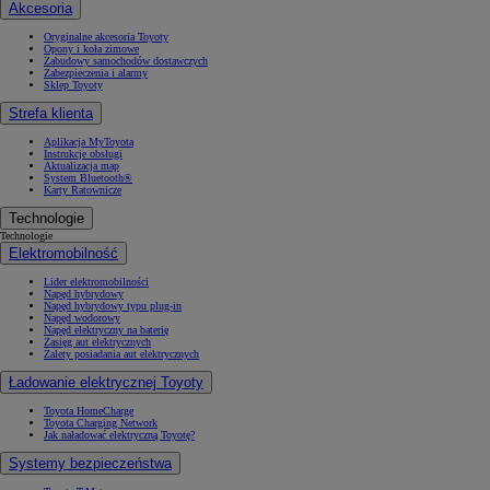
Akcesoria
Oryginalne akcesoria Toyoty
Opony i koła zimowe
Zabudowy samochodów dostawczych
Zabezpieczenia i alarmy
Sklep Toyoty
Strefa klienta
Aplikacja MyToyota
Instrukcje obsługi
Aktualizacja map
System Bluetooth®
Karty Ratownicze
Technologie
Technologie
Elektromobilność
Lider elektromobilności
Napęd hybrydowy
Napęd hybrydowy typu plug-in
Napęd wodorowy
Napęd elektryczny na baterię
Zasięg aut elektrycznych
Zalety posiadania aut elektrycznych
Ładowanie elektrycznej Toyoty
Toyota HomeCharge
Toyota Charging Network
Jak naładować elektryczną Toyotę?
Systemy bezpieczeństwa