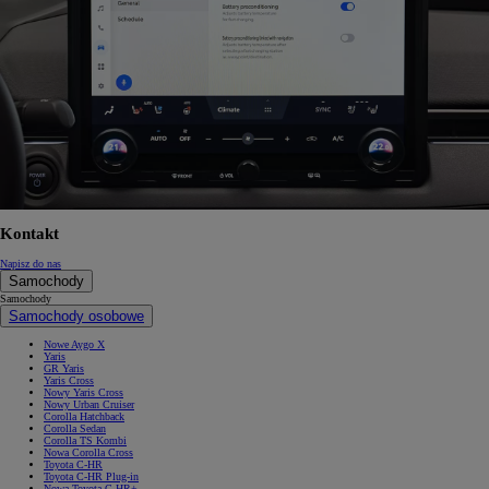
Kontakt
Napisz do nas
Samochody
Samochody
Samochody osobowe
Nowe Aygo X
Yaris
GR Yaris
Yaris Cross
Nowy Yaris Cross
Nowy Urban Cruiser
Corolla Hatchback
Corolla Sedan
Corolla TS Kombi
Nowa Corolla Cross
Toyota C-HR
Toyota C-HR Plug-in
Nowa Toyota C-HR+