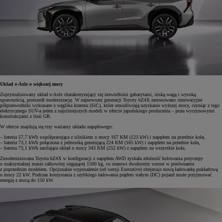
Układ e-Axle o większej mocy
Zoptymalizowany układ e-Axle charakteryzujący się niewielkimi gabarytami, niską wagą i wysoką
sprawnością, przeszedł modernizację. W najnowszej generacji Toyoty bZ4X zastosowano innowacyjne
półprzewodniki wykonane z węglika krzemu (SiC), które umożliwiają uzyskanie wyższej mocy, czyniąc z tego
elektrycznego SUV-a jeden z najsilniejszych modeli w ofercie japońskiego producenta – poza wyczynowymi
konstrukcjami z linii GR.
W ofercie znajdują się trzy warianty układu napędowego:
– bateria 57,7 kWh współpracująca z silnikiem o mocy 167 KM (123 kW) i napędem na przednie koła,
– bateria 73,1 kWh połączona z jednostką generującą 224 KM (165 kW) i napędem na przednie koła,
– bateria 73,1 kWh zasilająca układ o mocy 343 KM (252 kW) z napędem na wszystkie koła.
Zmodernizowana Toyota bZ4X w konfiguracji z napędem AWD zyskała zdolność holowania przyczepy
o maksymalnej masie całkowitej sięgającej 1500 kg, co stanowi dwukrotny wzrost w porównaniu
z poprzednim modelem. Opcjonalne wyposażenie (od wersji Executive) obejmuje nową ładowarkę pokładową
o mocy 22 kW. Podczas korzystania z szybkiego ładowania prądem stałym (DC) pojazd może przyjmować
energię z mocą do 150 kW.