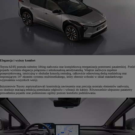
Elegancja i wyższy komfort
Toyota bZ4X przeszła subtelny lifting nadwozia oraz kompleksową reorganizację przestrzeni pasażerskiej. Przód
pojazdu wyróżnia elegancja połączona z udoskonaloną aerodynamiką. Wnętrze zachwyca zupełnie
przeprojektowaną, intuicyjną w obsłudze konsolą centralną, całkowicie odnowioną deską rozdzielczą oraz
imponującym 14” ekranem systemu multimedialnego, który obecnie wchodzi w skład standardowego
wyposażenia wszystkich wersji.
Inżynierowie Toyoty zoptymalizowali konstrukcję zawieszenia oraz precyzję montażu elementów nadwozia,
co skutkuje znaczącą redukcją przenikania odgłosów i wibracji do kabiny. Równocześnie ulepszono parametry
prowadzenia pojazdu oraz podniesiono ogólny poziom komfortu podróżowania.