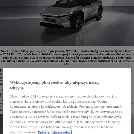
Nowa Toyota bZ4X pojawi się w Europie jesienią 2025 roku i będzie dostępna z dwoma typami baterii
– 57,7 kWh i 73,1 kWh brutto. Dzięki innowacyjnej funkcji przygotowania akumulatora do ładowania
uzupełnianie energii stanie się znacznie szybsze. Samochód otrzyma ponadto opcjonalną ładowarkę
pokładową o mocy 22 kW oraz udoskonalony układ e-Axle Toyoty o mocy zwiększonej do 343 KM/252
kW.
Elektryczny SUV Toyota bZ4X plasuje się w gronie pięciu najchętniej wybieranych pojazdów w swojej klasie
w Europie. Model, który w 2022 roku zapoczątkował rozbudowę zelektryfikowanej oferty japońskiego
producenta, przeszedł właśnie pierwszą tak wszechstronną aktualizację techniczną. Zmodernizowany pojazd
wyróżnia się udoskonalonymi parametrami jezdnymi oraz zwiększoną funkcjonalnością w codziennej
Wykorzystujemy pliki cookie, aby ulepszyć naszą
eksploatacji.
witrynę
Toyota bZ4X to stuprocentowy SUV dostępny opcjonalnie z systemem napędu na wszystkie koła znacząco
podnoszącym stabilność prowadzenia i umożliwiającym sprawne poruszanie się poza utwardzonymi drogami.
Chcemy ułatwić Ci korzystanie z naszej strony i usprawnić świadczenie usług,
Samochód wyróżnia się wyjątkową efektywnością energetyczną będącą owocem wieloletnich doświadczeń
Toyoty w rozwoju zelektryfikowanych układów napędowych, a także zastosowaniem wysokiej jakości,
dlatego wykorzystujemy pliki cookie, które są umieszczane na Twoim
wytrzymałego i bezawaryjnego akumulatora. Producent oferuje program przedłużonej gwarancji na akumulator
trakcyjny obejmujący okres do 10 lat lub miliona kilometrów przy zachowaniu warunku corocznych
komputerze, telefonie komórkowym lub tablecie. Pomagają one nam zrozumieć
przeglądów stanu akumulatora w autoryzowanej sieci serwisowej.*
Twoje potrzeby i ulepszać funkcjonalność naszej witryny. Są wykorzystywane do
dostarczania usług i narzędzi osób trzecich, a także służą do celów reklamowych.
Zalecamy akceptację wszystkich plików cookie. Jeżeli nie wyrażasz na to zgody,
możesz łatwo zmienić ich ustawienia. Szczegółowe informacje na ten temat
znajdziesz w naszej
Polityce plików cookie.