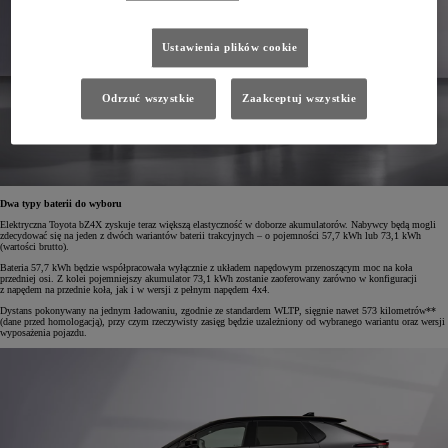
Ustawienia plików cookie
Odrzuć wszystkie
Zaakceptuj wszystkie
Dwa typy baterii do wyboru
Elektryczna Toyota bZ4X zyskuje teraz większą elastyczność w doborze akumulatorów. Nabywcy będą mogli
zdecydować się na jeden z dwóch wariantów baterii trakcyjnych – o pojemności 57,7 kWh lub 73,1 kWh
(wartości brutto).
Bateria 57,7 kWh będzie współpracowała wyłącznie z układem napędowym przenoszącym moc na koła
przedniej osi. Z kolei pojemniejszy akumulator 73,1 kWh zostanie zaoferowany zarówno w konfiguracji
z napędem na przednie koła, jak i w wersji z pełnym napędem 4x4.
Dystans pokonywany na jednym ładowaniu, zgodnie ze standardem WLTP, sięgnie nawet 573 kilometrów**
(dane przed homologacją), przy czym rzeczywisty zasięg będzie uzależniony od wybranego wariantu oraz wersji
wyposażenia pojazdu.