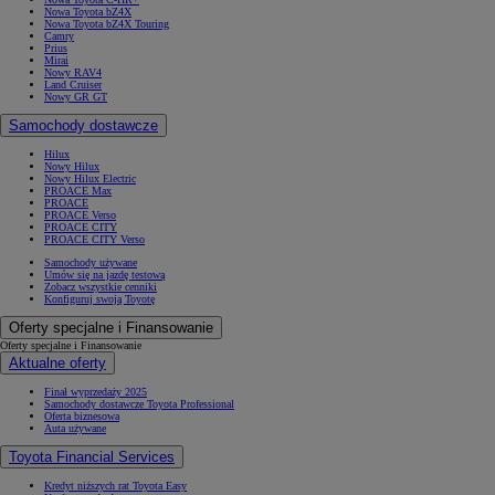
Nowa Toyota bZ4X
Nowa Toyota bZ4X Touring
Camry
Prius
Mirai
Nowy RAV4
Land Cruiser
Nowy GR GT
Samochody dostawcze
Hilux
Nowy Hilux
Nowy Hilux Electric
PROACE Max
PROACE
PROACE Verso
PROACE CITY
PROACE CITY Verso
Samochody używane
Umów się na jazdę testową
Zobacz wszystkie cenniki
Konfiguruj swoją Toyotę
Oferty specjalne i Finansowanie
Oferty specjalne i Finansowanie
Aktualne oferty
Finał wyprzedaży 2025
Samochody dostawcze Toyota Professional
Oferta biznesowa
Auta używane
Toyota Financial Services
Kredyt niższych rat Toyota Easy