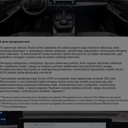
Lepsze oprogramowanie
W najnowszej odsłonie Toyoty bZ4X standardem jest układ przygotowujący baterię do ładowania, który
utrzymuje akumulator w optymalnym zakresie temperatur, umożliwiając maksymalne wykorzystanie dostępnej
mocy ładowania. Tę funkcjonalność można uruchomić ręcznie lub pozwolić jej działać automatycznie, gdy
pokładowy nawigator wyznacza trasę do punktu szybkiego ładowania.
Nawigację wzbogacono o inteligentny algorytm planowania podróży, który sugeruje optymalne lokalizacje
do uzupełnienia energii, bazując na bieżącym poziomie naładowania oraz przewidywanym zasięgu.
Ta praktyczna innowacja została już udostępniona posiadaczom wcześniejszych egzemplarzy modelu Toyoty
bZ4X poprzez zdalną aktualizację over-the-air.
Wprowadzenie zmodernizowanej Toyoty bZ4X na europejski rynek zaplanowano na jesień 2025 roku.
Równocześnie w sieci dealerskiej będzie dostępna obecna wersja tego modelu pozycjonowana jako
najekonomiczniejsza propozycja elektryczna marki. Konkurencyjna cena w połączeniu z możliwością
skorzystania z dopłat w ramach programu NaszEauto pozwala zredukować koszty zakupu do poziomu
porównywalnego z hybrydowymi modelami segmentu C.
* Toyota gwarantuje zachowanie przez akumulator przynajmniej 70% pojemności przez okres do 10 lat. Podstawowa gwarancja
producencka obowiązuje przez 8 lat lub 160 000 km z możliwością przedłużenia w ramach Battery Care Program na okres do 10 lat lub
1 000 000 km przy zachowaniu warunku corocznych przeglądów stanu baterii w Autoryzowanych Stacjach Dilerskich Toyoty.
** Dane przed homologacją.