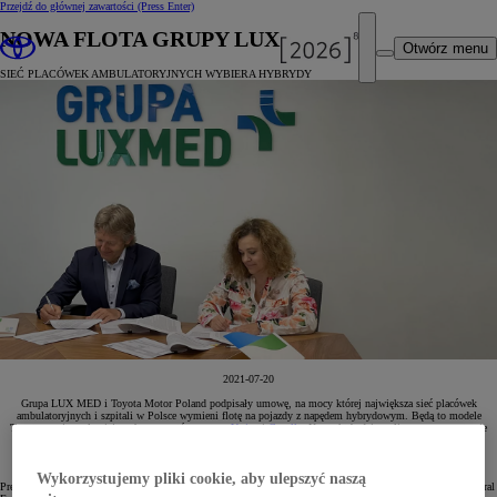
Przejdź do głównej zawartości
(Press Enter)
NOWA FLOTA GRUPY LUX MED
Otwórz menu
SIEĆ PLACÓWEK AMBULATORYJNYCH WYBIERA HYBRYDY
2021-07-20
Grupa LUX MED i Toyota Motor Poland podpisały umowę, na mocy której największa sieć placówek
ambulatoryjnych i szpitali w Polsce wymieni flotę na pojazdy z napędem hybrydowym. Będą to modele
Toyoty z najpopularniejszych segmentów, w tym
Yarisy
i
Corolle
. Kontrakt będzie realizowany w systemie
najmu długoterminowego
KINTO One
.
Wykorzystujemy pliki cookie, aby ulepszyć naszą
Prezes Grupy LUX MED Anna Rulkiewicz i dr Jacek Pawlak, prezydent Toyota Motor Poland i Toyota Central