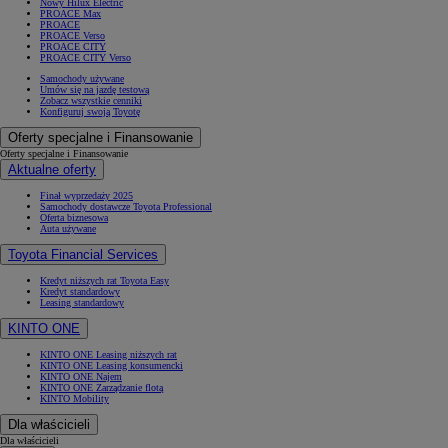
Nowy Hilux Electric
PROACE Max
PROACE
PROACE Verso
PROACE CITY
PROACE CITY Verso
Samochody używane
Umów się na jazdę testową
Zobacz wszystkie cenniki
Konfiguruj swoją Toyotę
Oferty specjalne i Finansowanie
Oferty specjalne i Finansowanie
Aktualne oferty
Finał wyprzedaży 2025
Samochody dostawcze Toyota Professional
Oferta biznesowa
Auta używane
Toyota Financial Services
Kredyt niższych rat Toyota Easy
Kredyt standardowy
Leasing standardowy
KINTO ONE
KINTO ONE Leasing niższych rat
KINTO ONE Leasing konsumencki
KINTO ONE Najem
KINTO ONE Zarządzanie flotą
KINTO Mobility
Dla właścicieli
Dla właścicieli