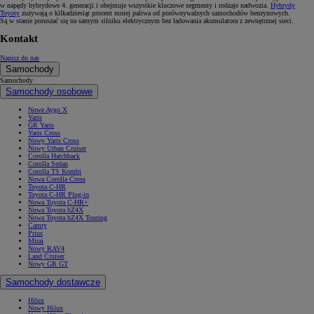
w napędy hybrydowe 4. generacji i obejmuje wszystkie kluczowe segmenty i rodzaje nadwozia.
Hybrydy
Toyoty
zużywają o kilkadziesiąt procent mniej paliwa od porównywalnych samochodów benzynowych.
Są w stanie poruszać się na samym silniku elektrycznym bez ładowania akumulatora z zewnętrznej sieci.
Kontakt
Napisz do nas
Samochody
Samochody
Samochody osobowe
Nowe Aygo X
Yaris
GR Yaris
Yaris Cross
Nowy Yaris Cross
Nowy Urban Cruiser
Corolla Hatchback
Corolla Sedan
Corolla TS Kombi
Nowa Corolla Cross
Toyota C-HR
Toyota C-HR Plug-in
Nowa Toyota C-HR+
Nowa Toyota bZ4X
Nowa Toyota bZ4X Touring
Camry
Prius
Mirai
Nowy RAV4
Land Cruiser
Nowy GR GT
Samochody dostawcze
Hilux
Nowy Hilux