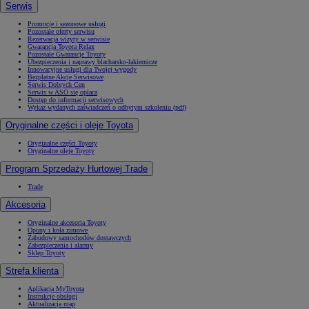
Serwis
Promocje i sezonowe usługi
Pozostałe oferty serwisu
Rezerwacja wizyty w serwisie
Gwarancja Toyota Relax
Pozostałe Gwarancje Toyoty
Ubezpieczenia i naprawy blacharsko-lakiernicze
Innowacyjne usługi dla Twojej wygody
Bezpłatne Akcje Serwisowe
Serwis Dobrych Cen
Serwis w ASO się opłaca
Dostęp do informacji serwisowych
Wykaz wydanych zaświadczeń o odbytym szkoleniu (pdf)
Oryginalne części i oleje Toyota
Oryginalne części Toyoty
Oryginalne oleje Toyoty
Program Sprzedaży Hurtowej Trade
Trade
Akcesoria
Oryginalne akcesoria Toyoty
Opony i koła zimowe
Zabudowy samochodów dostawczych
Zabezpieczenia i alarmy
Sklep Toyoty
Strefa klienta
Aplikacja MyToyota
Instrukcje obsługi
Aktualizacja map