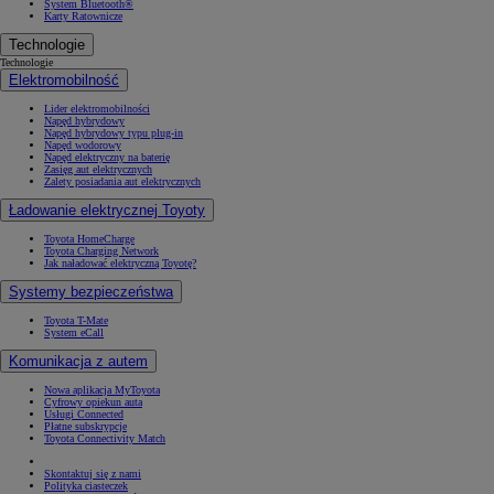
System Bluetooth®
Karty Ratownicze
Technologie
Technologie
Elektromobilność
Lider elektromobilności
Napęd hybrydowy
Napęd hybrydowy typu plug-in
Napęd wodorowy
Napęd elektryczny na baterię
Zasięg aut elektrycznych
Zalety posiadania aut elektrycznych
Ładowanie elektrycznej Toyoty
Toyota HomeCharge
Toyota Charging Network
Jak naładować elektryczną Toyotę?
Systemy bezpieczeństwa
Toyota T-Mate
System eCall
Komunikacja z autem
Nowa aplikacja MyToyota
Cyfrowy opiekun auta
Usługi Connected
Płatne subskrypcje
Toyota Connectivity Match
Skontaktuj się z nami
Polityka ciasteczek