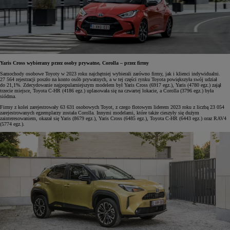
Yaris Cross wybierany przez osoby prywatne, Corolla – przez firmy
Samochody osobowe Toyoty w 2023 roku najchętniej wybierali zarówno firmy, jak i klienci indywidualni.
27 564 rejestracji poszło na konto osób prywatnych, a w tej części rynku Toyota powiększyła swój udział
do 21,1%. Zdecydowanie najpopularniejszym modelem był Yaris Cross (6917 egz.), Yaris (4780 egz.) zajął
trzecie miejsce, Toyota C-HR (4186 egz.) uplasowała się na czwartej lokacie, a Corolla (3796 egz.) była
siódma.
Firmy z kolei zarejestrowały 63 631 osobowych Toyot, z czego flotowym liderem 2023 roku z liczbą 23 054
zarejestrowanych egzemplarzy została Corolla. Innymi modelami, które także cieszyły się dużym
zainteresowaniem, okazał się Yaris (8679 egz.), Yaris Cross (6485 egz.), Toyota C-HR (6443 egz.) oraz RAV4
(5774 egz.).