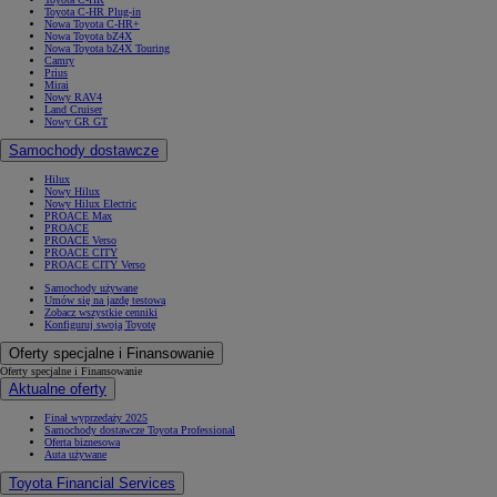
Toyota C-HR Plug-in
Nowa Toyota C-HR+
Nowa Toyota bZ4X
Nowa Toyota bZ4X Touring
Camry
Prius
Mirai
Nowy RAV4
Land Cruiser
Nowy GR GT
Samochody dostawcze
Hilux
Nowy Hilux
Nowy Hilux Electric
PROACE Max
PROACE
PROACE Verso
PROACE CITY
PROACE CITY Verso
Samochody używane
Umów się na jazdę testową
Zobacz wszystkie cenniki
Konfiguruj swoją Toyotę
Oferty specjalne i Finansowanie
Oferty specjalne i Finansowanie
Aktualne oferty
Finał wyprzedaży 2025
Samochody dostawcze Toyota Professional
Oferta biznesowa
Auta używane
Toyota Financial Services