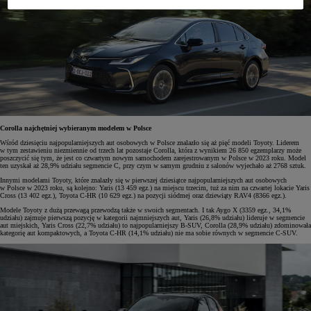
Corolla najchętniej wybieranym modelem w Polsce
Wśród dziesięciu najpopularniejszych aut osobowych w Polsce znalazło się aż pięć modeli Toyoty. Liderem
w tym zestawieniu niezmiennie od trzech lat pozostaje Corolla, która z wynikiem 26 850 egzemplarzy może
poszczycić się tym, że jest co czwartym nowym samochodem zarejestrowanym w Polsce w 2023 roku. Model
ten uzyskał aż 28,9% udziału segmencie C, przy czym w samym grudniu z salonów wyjechało aż 2768 sztuk.
Innymi modelami Toyoty, które znalazły się w pierwszej dziesiątce najpopularniejszych aut osobowych
w Polsce w 2023 roku, są kolejno: Yaris (13 459 egz.) na miejscu trzecim, tuż za nim na czwartej lokacie Yaris
Cross (13 402 egz.), Toyota C-HR (10 629 egz.) na pozycji siódmej oraz dziewiąty RAV4 (8366 egz.).
Modele Toyoty z dużą przewagą przewodzą także w swoich segmentach. I tak Aygo X (3359 egz., 34,1%
udziału) zajmuje pierwszą pozycję w kategorii najmniejszych aut, Yaris (26,8% udziału) lideruje w segmencie
aut miejskich, Yaris Cross (22,7% udziału) to najpopularniejszy B-SUV, Corolla (28,9% udziału) zdominowała
kategorię aut kompaktowych, a Toyota C-HR (14,1% udziału) nie ma sobie równych w segmencie C-SUV.