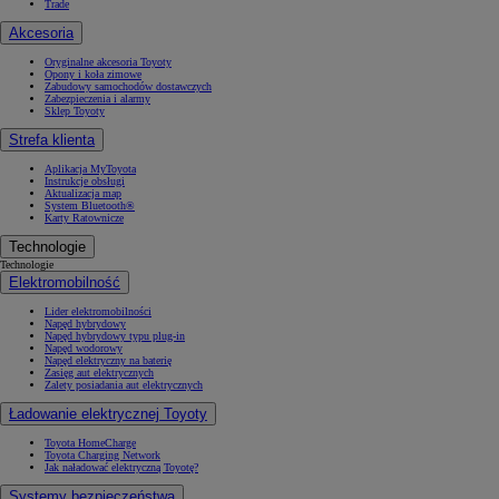
Trade
Akcesoria
Oryginalne akcesoria Toyoty
Opony i koła zimowe
Zabudowy samochodów dostawczych
Zabezpieczenia i alarmy
Sklep Toyoty
Strefa klienta
Aplikacja MyToyota
Instrukcje obsługi
Aktualizacja map
System Bluetooth®
Karty Ratownicze
Technologie
Technologie
Elektromobilność
Lider elektromobilności
Napęd hybrydowy
Napęd hybrydowy typu plug-in
Napęd wodorowy
Napęd elektryczny na baterię
Zasięg aut elektrycznych
Zalety posiadania aut elektrycznych
Ładowanie elektrycznej Toyoty
Toyota HomeCharge
Toyota Charging Network
Jak naładować elektryczną Toyotę?
Systemy bezpieczeństwa