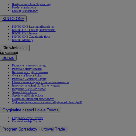
Kredyt niższych rat Toyota Easy
Kredyt standardowy
Leasing standardowy
KINTO ONE
KINTO ONE Leasing niższych rat
KINTO ONE Leasing konsumencki
KINTO ONE Najem
KINTO ONE Zarządzanie flotą
KINTO Mobility
Dla właścicieli
Dla właścicieli
Serwis
Promocje i sezonowe usługi
Pozostałe oferty serwisu
Rezerwacja wizyty w serwisie
Gwarancja Toyota Relax
Pozostałe Gwarancje Toyoty
Ubezpieczenia i naprawy blacharsko-lakiernicze
Innowacyjne usługi dla Twojej wygody
Bezpłatne Akcje Serwisowe
Serwis Dobrych Cen
Serwis w ASO się opłaca
Dostęp do informacji serwisowych
Wykaz wydanych zaświadczeń o odbytym szkoleniu (pdf)
Oryginalne części i oleje Toyota
Oryginalne części Toyoty
Oryginalne oleje Toyoty
Program Sprzedaży Hurtowej Trade