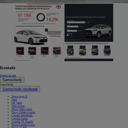
Kontakt
Napisz do nas
Samochody
Samochody
Samochody osobowe
Nowe Aygo X
Yaris
GR Yaris
Yaris Cross
Nowy Yaris Cross
Nowy Urban Cruiser
Corolla Hatchback
Corolla Sedan
Corolla TS Kombi
Nowa Corolla Cross
Toyota C-HR