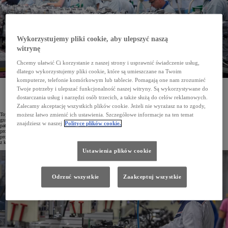
Wykorzystujemy pliki cookie, aby ulepszyć naszą
witrynę
Chcemy ułatwić Ci korzystanie z naszej strony i usprawnić świadczenie usług,
dlatego wykorzystujemy pliki cookie, które są umieszczane na Twoim
komputerze, telefonie komórkowym lub tablecie. Pomagają one nam zrozumieć
W zakładach Toyota Motor Manufacturing Poland (TMMP) w Wałbrzychu i Jelczu-Laskowicach
Twoje potrzeby i ulepszać funkcjonalność naszej witryny. Są wykorzystywane do
powstają kluczowe podzespoły do najpopularniejszych hybryd Toyoty. Fabryki te wyróżniają się
dostarczania usług i narzędzi osób trzecich, a także służą do celów reklamowych.
najwyższymi standardami produkcji i doskonałą jakością elementów, wpływając na legendarną
niezawodność samochodów marki.
Zalecamy akceptację wszystkich plików cookie. Jeżeli nie wyrażasz na to zgody,
Toyota jest największym producentem samochodów na świecie, a jednocześnie jednym z najpotężniejszych
możesz łatwo zmienić ich ustawienia. Szczegółowe informacje na ten temat
graczy w branży technologicznej. W 22 centrach badawczo-rozwojowych powstaje rocznie około 15 tysięcy
znajdziesz w naszej
Polityce plików cookie.
patentów, a nowatorskie technologie – po przejściu serii rygorystycznych testów – trafiają do aut
produkowanych w 72 zakładach rozsianych po całym globie. Aby skrócić czas realizacji zamówień, koncern
prowadzi działalność produkcyjną na wszystkich kontynentach. W samej Europie działa osiem fabryk,
z których jedną z kluczowych ról pełni właśnie Toyota Motor Manufacturing Poland.
Ustawienia plików cookie
Odrzuć wszystkie
Zaakceptuj wszystkie