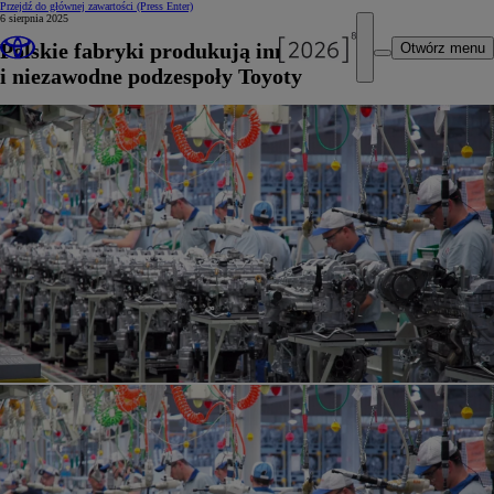
Przejdź do głównej zawartości
(Press Enter)
6 sierpnia 2025
Polskie fabryki produkują innowacyjne
Otwórz menu
i niezawodne podzespoły Toyoty