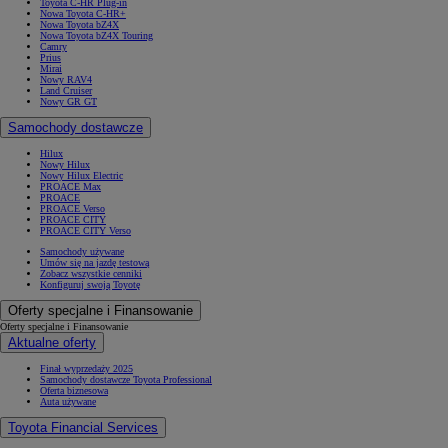
Toyota C-HR Plug-in
Nowa Toyota C-HR+
Nowa Toyota bZ4X
Nowa Toyota bZ4X Touring
Camry
Prius
Mirai
Nowy RAV4
Land Cruiser
Nowy GR GT
Samochody dostawcze
Hilux
Nowy Hilux
Nowy Hilux Electric
PROACE Max
PROACE
PROACE Verso
PROACE CITY
PROACE CITY Verso
Samochody używane
Umów się na jazdę testową
Zobacz wszystkie cenniki
Konfiguruj swoją Toyotę
Oferty specjalne i Finansowanie
Oferty specjalne i Finansowanie
Aktualne oferty
Finał wyprzedaży 2025
Samochody dostawcze Toyota Professional
Oferta biznesowa
Auta używane
Toyota Financial Services