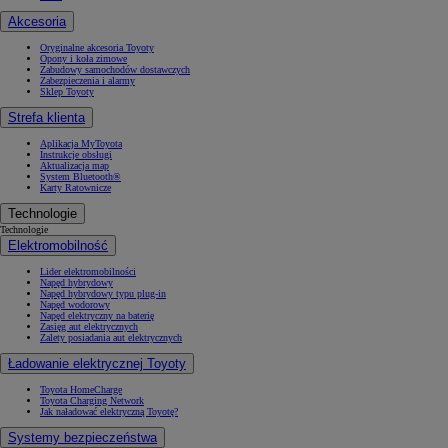
Akcesoria
Oryginalne akcesoria Toyoty
Opony i koła zimowe
Zabudowy samochodów dostawczych
Zabezpieczenia i alarmy
Sklep Toyoty
Strefa klienta
Aplikacja MyToyota
Instrukcje obsługi
Aktualizacja map
System Bluetooth®
Karty Ratownicze
Technologie
Technologie
Elektromobilność
Lider elektromobilności
Napęd hybrydowy
Napęd hybrydowy typu plug-in
Napęd wodorowy
Napęd elektryczny na baterię
Zasięg aut elektrycznych
Zalety posiadania aut elektrycznych
Ładowanie elektrycznej Toyoty
Toyota HomeCharge
Toyota Charging Network
Jak naładować elektryczną Toyotę?
Systemy bezpieczeństwa