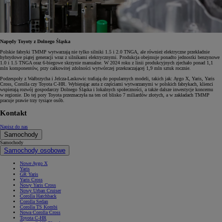
Napędy Toyoty z Dolnego Śląska
Polskie fabryki TMMP wytwarzają nie tylko silniki 1.5 i 2.0 TNGA, ale również elektryczne przekładnie
hybrydowe piątej generacji wraz z silnikami elektrycznymi. Produkcja obejmuje ponadto jednostki benzynowe
1.0 i 1.5 TNGA oraz 6-biegowe skrzynie manualne. W 2024 roku z linii produkcyjnych zjechało ponad 1,1
mln komponentów, przy całkowitej zdolności wytwórczej przekraczającej 1,9 mln sztuk rocznie.
Podzespoły z Wałbrzycha i Jelcza-Laskowic trafiają do popularnych modeli, takich jak: Aygo X, Yaris, Yaris
Cross, Corolla czy Toyota C-HR. Wybierając auta z częściami wytwarzanymi w polskich fabrykach, klienci
wspierają rozwój gospodarczy Dolnego Śląska i lokalnych społeczności, a także dalsze inwestycje koncernu
w regionie. Do tej pory Toyota przeznaczyła na ten cel blisko 7 miliardów złotych, a w zakładach TMMP
pracuje prawie trzy tysiące osób.
Kontakt
Napisz do nas
Samochody
Samochody
Samochody osobowe
Nowe Aygo X
Yaris
GR Yaris
Yaris Cross
Nowy Yaris Cross
Nowy Urban Cruiser
Corolla Hatchback
Corolla Sedan
Corolla TS Kombi
Nowa Corolla Cross
Toyota C-HR