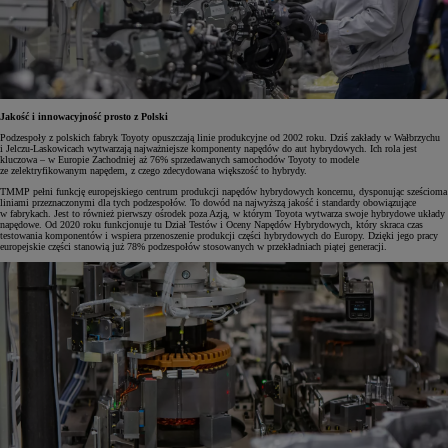
Jakość i innowacyjność prosto z Polski
Podzespoły z polskich fabryk Toyoty opuszczają linie produkcyjne od 2002 roku. Dziś zakłady w Wałbrzychu
i Jelczu-Laskowicach wytwarzają najważniejsze komponenty napędów do aut hybrydowych. Ich rola jest
kluczowa – w Europie Zachodniej aż 76% sprzedawanych samochodów Toyoty to modele
ze zelektryfikowanym napędem, z czego zdecydowana większość to hybrydy.
TMMP pełni funkcję europejskiego centrum produkcji napędów hybrydowych koncernu, dysponując sześcioma
liniami przeznaczonymi dla tych podzespołów. To dowód na najwyższą jakość i standardy obowiązujące
w fabrykach. Jest to również pierwszy ośrodek poza Azją, w którym Toyota wytwarza swoje hybrydowe układy
napędowe. Od 2020 roku funkcjonuje tu Dział Testów i Oceny Napędów Hybrydowych, który skraca czas
testowania komponentów i wspiera przenoszenie produkcji części hybrydowych do Europy. Dzięki jego pracy
europejskie części stanowią już 78% podzespołów stosowanych w przekładniach piątej generacji.