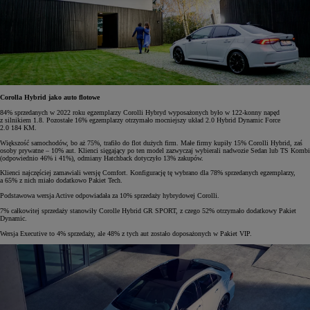
Corolla Hybrid jako auto flotowe
84% sprzedanych w 2022 roku egzemplarzy Corolli Hybryd wyposażonych było w 122-konny napęd
z silnikiem 1.8. Pozostałe 16% egzemplarzy otrzymało mocniejszy układ 2.0 Hybrid Dynamic Force
2.0 184 KM.
Większość samochodów, bo aż 75%, trafiło do flot dużych firm. Małe firmy kupiły 15% Corolli Hybrid, zaś
osoby prywatne – 10% aut. Klienci sięgający po ten model zazwyczaj wybierali nadwozie Sedan lub TS Kombi
(odpowiednio 46% i 41%), odmiany Hatchback dotyczyło 13% zakupów.
Klienci najczęściej zamawiali wersję Comfort. Konfigurację tę wybrano dla 78% sprzedanych egzemplarzy,
a 65% z nich miało dodatkowo Pakiet Tech.
Podstawowa wersja Active odpowiadała za 10% sprzedaży hybrydowej Corolli.
7% całkowitej sprzedaży stanowiły Corolle Hybrid GR SPORT, z czego 52% otrzymało dodatkowy Pakiet
Dynamic.
Wersja Executive to 4% sprzedaży, ale 48% z tych aut zostało doposażonych w Pakiet VIP.