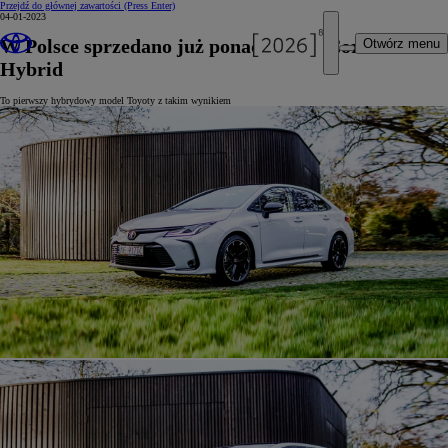
Przejdź do głównej zawartości
(Press Enter)
04-01-2023
W Polsce sprzedano już ponad 50 000 Corolli
Otwórz menu
Hybrid
To pierwszy hybrydowy model Toyoty z takim wynikiem