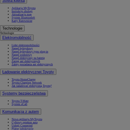
Strefa klienta
Aplikacja MyToyota
Instrukcje obsługi
Aktualizacja map
System Bluetooth®
Karty Ratownicze
Technologie
Technologie
Elektromobilność
Lider elektromobilności
Napęd hybrydowy
Napęd hybrydowy typu plug-in
Napęd wodorowy
Napęd elektryczny na baterię
Zasięg aut elektrycznych
Zalety posiadania aut elektrycznych
Ładowanie elektrycznej Toyoty
Toyota HomeCharge
Toyota Charging Network
Jak naładować elektryczną Toyotę?
Systemy bezpieczeństwa
Toyota T-Mate
System eCall
Komunikacja z autem
Nowa aplikacja MyToyota
Cyfrowy opiekun auta
Usługi Connected
Płatne subskrypcje