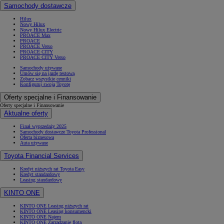
Samochody dostawcze
Hilux
Nowy Hilux
Nowy Hilux Electric
PROACE Max
PROACE
PROACE Verso
PROACE CITY
PROACE CITY Verso
Samochody używane
Umów się na jazdę testową
Zobacz wszystkie cenniki
Konfiguruj swoją Toyotę
Oferty specjalne i Finansowanie
Oferty specjalne i Finansowanie
Aktualne oferty
Finał wyprzedaży 2025
Samochody dostawcze Toyota Professional
Oferta biznesowa
Auta używane
Toyota Financial Services
Kredyt niższych rat Toyota Easy
Kredyt standardowy
Leasing standardowy
KINTO ONE
KINTO ONE Leasing niższych rat
KINTO ONE Leasing konsumencki
KINTO ONE Najem
KINTO ONE Zarządzanie flotą