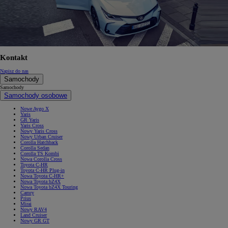
Kontakt
Napisz do nas
Samochody
Samochody
Samochody osobowe
Nowe Aygo X
Yaris
GR Yaris
Yaris Cross
Nowy Yaris Cross
Nowy Urban Cruiser
Corolla Hatchback
Corolla Sedan
Corolla TS Kombi
Nowa Corolla Cross
Toyota C-HR
Toyota C-HR Plug-in
Nowa Toyota C-HR+
Nowa Toyota bZ4X
Nowa Toyota bZ4X Touring
Camry
Prius
Mirai
Nowy RAV4
Land Cruiser
Nowy GR GT