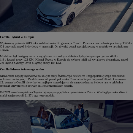
Corolla Hybrid w Europie
W pierwszej połowie 2019 roku zadebiutowała 12. generacja Corolli. Powstała ona na bazie platformy TNGA-
C i otrzymała napęd hybrydowy 4. generacji. On również został zaprojektowany w modułowej architekturze
TNGA.
Model ten był dostępny m.in. z wyjątkowo oszczędnym układem hybrydowym opartym na silniku
1.8 o łącznej mocy 122 KM. Klienci Toyoty w Europie do wyboru mieli też wyjątkowo dynamiczny napęd
2.0 Hybrid Synergy Drive o łącznej mocy 184 KM.
Corolla liderem światowego rynku
Niezawodne napędy hybrydowe to kolejne atuty światowego bestsellera i najpopularniejszego samochodu
w historii motoryzacji. Produkowana od ponad pół wieku Corolla trafiła już do ponad 50 mln kierowców.
12. generacja Corolli nie tylko jest najlepiej sprzedającym się samochodem na świecie, ale jej globalna
sprzedaż utrzymuje się powyżej miliona egzemplarzy rocznie.
Od 2021 roku kompaktowa Toyota zajmuje pozycję lidera rynku także w Polsce. W ubiegłym roku klienci
marki zarejestrowali 21 371 egz. tego modelu.