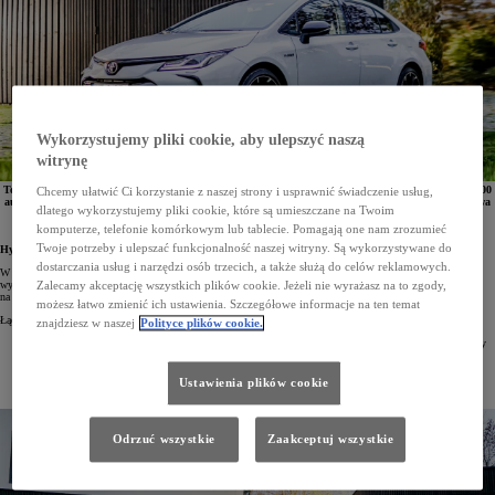
Wykorzystujemy pliki cookie, aby ulepszyć naszą
witrynę
Toyota Corolla Hybrid jako pierwszy hybrydowy model marki osiągnął łączną sprzedaż ponad 50 000
Chcemy ułatwić Ci korzystanie z naszej strony i usprawnić świadczenie usług,
aut. Od chwili pojawienia się na rynku Corolla jest najpopularniejszą hybrydą Toyoty w Polsce. Dwa
dlatego wykorzystujemy pliki cookie, które są umieszczane na Twoim
napędy hybrydowe o mocy 122 KM i 184 KM stanowiły w 2022 roku 59% całkowitej sprzedaży
modelu.
komputerze, telefonie komórkowym lub tablecie. Pomagają one nam zrozumieć
Twoje potrzeby i ulepszać funkcjonalność naszej witryny. Są wykorzystywane do
Hybrydowa Corolla z rekordem sprzedaży
dostarczania usług i narzędzi osób trzecich, a także służą do celów reklamowych.
W Polsce sprzedano już ponad 50 000 Corolli Hybrid. Jest to pierwszy hybrydowy model Toyoty z takim
wynikiem. Od początku obecności na polskim rynku, czyli od 2019 roku, Corolla zajmuje pierwsze miejsce
Zalecamy akceptację wszystkich plików cookie. Jeżeli nie wyrażasz na to zgody,
na liście najlepiej sprzedających się hybryd marki.
możesz łatwo zmienić ich ustawienia. Szczegółowe informacje na ten temat
Łączna liczba egzemplarzy sprzedanych do końca grudnia 2022 roku wyniosła 50 445 aut:
znajdziesz w naszej
Polityce plików cookie.
2019 rok – salony Toyoty opuściło 10 829 hybrydowych Corolli – po raz pierwszy hybryda Toyoty
uzyskała roczny wynik powyżej 10 000 egz,
2020 rok – klienci Toyoty kupili 10 433 hybrydowe Corolle,
2021 rok – padł rekord – sprzedaż wyniosła 16 925 aut,
Ustawienia plików cookie
2022 rok – Corolla Hybrid trafiła do klientów w liczbie 12 258 egz.
Odrzuć wszystkie
Zaakceptuj wszystkie