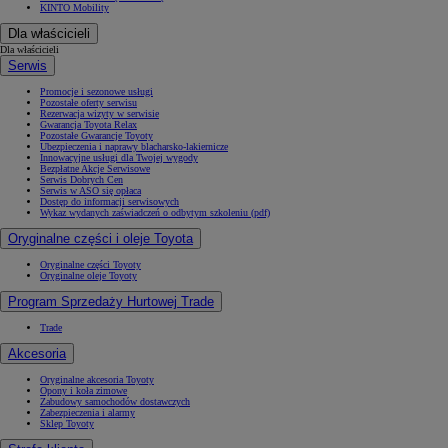
KINTO Mobility
Dla właścicieli
Dla właścicieli
Serwis
Promocje i sezonowe usługi
Pozostałe oferty serwisu
Rezerwacja wizyty w serwisie
Gwarancja Toyota Relax
Pozostałe Gwarancje Toyoty
Ubezpieczenia i naprawy blacharsko-lakiernicze
Innowacyjne usługi dla Twojej wygody
Bezpłatne Akcje Serwisowe
Serwis Dobrych Cen
Serwis w ASO się opłaca
Dostęp do informacji serwisowych
Wykaz wydanych zaświadczeń o odbytym szkoleniu (pdf)
Oryginalne części i oleje Toyota
Oryginalne części Toyoty
Oryginalne oleje Toyoty
Program Sprzedaży Hurtowej Trade
Trade
Akcesoria
Oryginalne akcesoria Toyoty
Opony i koła zimowe
Zabudowy samochodów dostawczych
Zabezpieczenia i alarmy
Sklep Toyoty