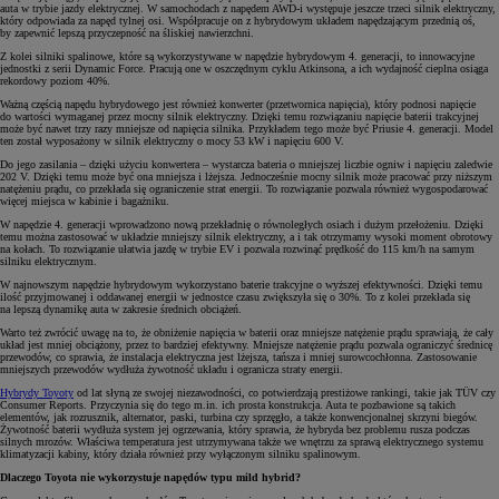
auta w trybie jazdy elektrycznej. W samochodach z napędem AWD-i występuje jeszcze trzeci silnik elektryczny,
który odpowiada za napęd tylnej osi. Współpracuje on z hybrydowym układem napędzającym przednią oś,
by zapewnić lepszą przyczepność na śliskiej nawierzchni.
Z kolei silniki spalinowe, które są wykorzystywane w napędzie hybrydowym 4. generacji, to innowacyjne
jednostki z serii Dynamic Force. Pracują one w oszczędnym cyklu Atkinsona, a ich wydajność cieplna osiąga
rekordowy poziom 40%.
Ważną częścią napędu hybrydowego jest również konwerter (przetwornica napięcia), który podnosi napięcie
do wartości wymaganej przez mocny silnik elektryczny. Dzięki temu rozwiązaniu napięcie baterii trakcyjnej
może być nawet trzy razy mniejsze od napięcia silnika. Przykładem tego może być Priusie 4. generacji. Model
ten został wyposażony w silnik elektryczny o mocy 53 kW i napięciu 600 V.
Do jego zasilania – dzięki użyciu konwertera – wystarcza bateria o mniejszej liczbie ogniw i napięciu zaledwie
202 V. Dzięki temu może być ona mniejsza i lżejsza. Jednocześnie mocny silnik może pracować przy niższym
natężeniu prądu, co przekłada się ograniczenie strat energii. To rozwiązanie pozwala również wygospodarować
więcej miejsca w kabinie i bagażniku.
W napędzie 4. generacji wprowadzono nową przekładnię o równoległych osiach i dużym przełożeniu. Dzięki
temu można zastosować w układzie mniejszy silnik elektryczny, a i tak otrzymamy wysoki moment obrotowy
na kołach. To rozwiązanie ułatwia jazdę w trybie EV i pozwala rozwinąć prędkość do 115 km/h na samym
silniku elektrycznym.
W najnowszym napędzie hybrydowym wykorzystano baterie trakcyjne o wyższej efektywności. Dzięki temu
ilość przyjmowanej i oddawanej energii w jednostce czasu zwiększyła się o 30%. To z kolei przekłada się
na lepszą dynamikę auta w zakresie średnich obciążeń.
Warto też zwrócić uwagę na to, że obniżenie napięcia w baterii oraz mniejsze natężenie prądu sprawiają, że cały
układ jest mniej obciążony, przez to bardziej efektywny. Mniejsze natężenie prądu pozwala ograniczyć średnicę
przewodów, co sprawia, że instalacja elektryczna jest lżejsza, tańsza i mniej surowcochłonna. Zastosowanie
mniejszych przewodów wydłuża żywotność układu i ogranicza straty energii.
Hybrydy Toyoty
od lat słyną ze swojej niezawodności, co potwierdzają prestiżowe rankingi, takie jak TÜV czy
Consumer Reports. Przyczynia się do tego m.in. ich prosta konstrukcja. Auta te pozbawione są takich
elementów, jak rozrusznik, alternator, paski, turbina czy sprzęgło, a także konwencjonalnej skrzyni biegów.
Żywotność baterii wydłuża system jej ogrzewania, który sprawia, że hybryda bez problemu rusza podczas
silnych mrozów. Właściwa temperatura jest utrzymywana także we wnętrzu za sprawą elektrycznego systemu
klimatyzacji kabiny, który działa również przy wyłączonym silniku spalinowym.
Dlaczego Toyota nie wykorzystuje napędów typu mild hybrid?