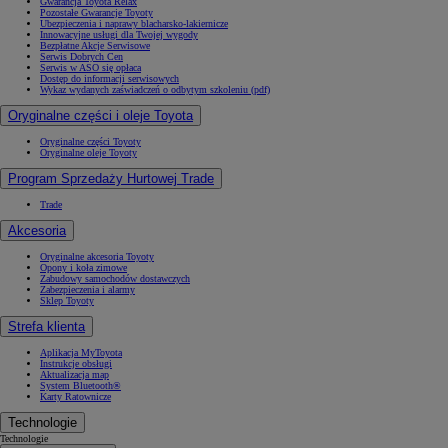
Gwarancja Toyota Relax
Pozostałe Gwarancje Toyoty
Ubezpieczenia i naprawy blacharsko-lakiernicze
Innowacyjne usługi dla Twojej wygody
Bezpłatne Akcje Serwisowe
Serwis Dobrych Cen
Serwis w ASO się opłaca
Dostęp do informacji serwisowych
Wykaz wydanych zaświadczeń o odbytym szkoleniu (pdf)
Oryginalne części i oleje Toyota
Oryginalne części Toyoty
Oryginalne oleje Toyoty
Program Sprzedaży Hurtowej Trade
Trade
Akcesoria
Oryginalne akcesoria Toyoty
Opony i koła zimowe
Zabudowy samochodów dostawczych
Zabezpieczenia i alarmy
Sklep Toyoty
Strefa klienta
Aplikacja MyToyota
Instrukcje obsługi
Aktualizacja map
System Bluetooth®
Karty Ratownicze
Technologie
Technologie