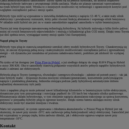
Gama zelektryfikowanych samochodów Toyoty opiera się na pełnych hybrydach, do których stopniowo
dołączają hybrydy ładowane z zewnętrznego źródła zasilania. Marka nie planuje natomiast wprowadzania
na rynek hybryd typu mild. Wynika to z mniejszych możliwości tej technologii i ograniczonych korzyści pod
względem oszczędności paliwa i emisji spalin.
Hybrydy typu mild są wyposażone w niewielką dodatkową baterię o napięciu 12–48 V, a także mały silnik
elektryczny i powiększony rozrusznik, który pełni również funkcję alternatora i wspomaga silnik benzynowy.
W układzie mild hybrid nie jest on w stanie samodzielnie napędzać samochodu w trybie bezemisyjnym.
Toyota już teraz dysponuje zaawansowaną technologią hybrydową. Jej hybrydy zużywają o kilka litrów paliwa
mniej od swoich benzynowych odpowiedników i emitują o kilkadziesiąt g/km CO2 mniej. Dzięki temu Toyota
już dziś spełnia nowe, wymagające normy emisji spalin Unii Europejskiej.
Napęd plug-in Toyoty
Hybrydy typu plug-in stanowią uzupełnienie szerokiej oferty modeli hybrydowych Toyoty. Charakteryzują się
tym, że zawsze dysponują pełną mocą i maksymalnymi możliwościami oszczędzania paliwa i zgromadzonej
energii – ich dynamika jest niezależna od poziomu naładowania baterii, podobnie jak zdolność do wydajnej
pracy.
Na rynku od lat dostępny jest
Prius Plug-in Hybrid
, a już niedługo dołączy do niego RAV4 Plug-in Hybrid
o mocy 306 KM. Oba te samochody stanowią połączenie wszystkich atutów pełnych napędów hybrydowych
marki z zaletami aut elektrycznych.
Hybryda plug-in Toyoty (szeregowa, równoległa i szeregowo-równoległa – zależnie od potrzeb pracy) – tak jak
inne hybrydy marki – dysponuje dwoma mocnymi silnikami/generatorami, konwerterem podwyższającym
napięcie i przekładnią planetarną. Jednostka sterująca podczas jazdy hybrydowej automatycznie dobiera
najbardziej ekonomiczny tryb jazdy.
Auto z napędem plug-in może pokonać nawet kilkadziesiąt kilometrów w bezemisyjnym trybie elektrycznym,
dynamiczne przy tym przyspieszając i rozwijając prędkość do 135 km/h bez włączania silnika spalinowego.
Miniaturyzacja układu hybrydowego, w tym obniżenie napięcia akumulatora trakcyjnego za sprawą konwertera,
przynosi w przypadku hybrydy plug-in ogromne korzyści. Dzięki niemu bateria zasilająca mocny silnik
elektryczny może być znacznie mniejsza i trwalsza.
Warto też wspomnieć, że system ogrzewania i chłodzenia akumulatorów w Priusie Plug-in Hybrid jest tak
skuteczny, że nawet przy mrozie -20°C auto zachowuje pełną funkcjonalność sekcji elektrycznej. Samochód jest
też wyposażony w pompę ciepła, która zarówno chłodzi, jak i efektywnie ogrzewa wnętrze nawet przy
temperaturze -10°C.
Kontakt