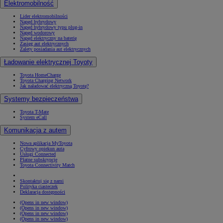
Elektromobilność
Lider elektromobilności
Napęd hybrydowy
Napęd hybrydowy typu plug-in
Napęd wodorowy
Napęd elektryczny na baterię
Zasięg aut elektrycznych
Zalety posiadania aut elektrycznych
Ładowanie elektrycznej Toyoty
Toyota HomeCharge
Toyota Charging Network
Jak naładować elektryczną Toyotę?
Systemy bezpieczeństwa
Toyota T-Mate
System eCall
Komunikacja z autem
Nowa aplikacja MyToyota
Cyfrowy opiekun auta
Usługi Connected
Płatne subskrypcje
Toyota Connectivity Match
Skontaktuj się z nami
Polityka ciasteczek
Deklaracja dostępności
(Opens in new window)
(Opens in new window)
(Opens in new window)
(Opens in new window)