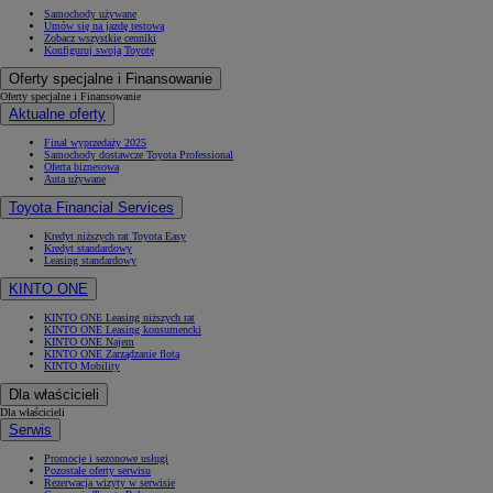
Samochody używane
Umów się na jazdę testową
Zobacz wszystkie cenniki
Konfiguruj swoją Toyotę
Oferty specjalne i Finansowanie
Oferty specjalne i Finansowanie
Aktualne oferty
Finał wyprzedaży 2025
Samochody dostawcze Toyota Professional
Oferta biznesowa
Auta używane
Toyota Financial Services
Kredyt niższych rat Toyota Easy
Kredyt standardowy
Leasing standardowy
KINTO ONE
KINTO ONE Leasing niższych rat
KINTO ONE Leasing konsumencki
KINTO ONE Najem
KINTO ONE Zarządzanie flotą
KINTO Mobility
Dla właścicieli
Dla właścicieli
Serwis
Promocje i sezonowe usługi
Pozostałe oferty serwisu
Rezerwacja wizyty w serwisie