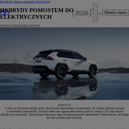
Przejdź do głównej zawartości
(Press Enter)
HYBRYDY POMOSTEM DO AUT
Otwórz menu
ELEKTRYCZNYCH
POZNAJ DOKONANIA TOYOTY
2020-07-01
Z roku na rok normy emisji spalin dla nowych samochodów są zaostrzane. To z kolei wymusza zmiany
w konstrukcji samochodów, których celem jest ograniczanie zużycia paliwa i emisji CO2 oraz innych
szkodliwych substancji. Motoryzacja stopniowo dąży do bezemisyjnych samochodów elektrycznych, zaś droga
do nich wiedzie przez hybrydy.