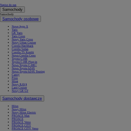
Napisz do nas
Samochody
Samochody
Samochody osobowe
Nowe Aygo X
Yaris
GR Yaris
Yaris Cross
Nowy Yaris Cross
Nowy Urban Cruiser
Corolla Hatchback
Corolla Sedan
Corolla TS Kombi
Nowa Corolla Cross
Toyota C-HR
Toyota C-HR Plug-in
Nowa Toyota C-HR+
Nowa Toyota bZ4X
Nowa Toyota bZ4X Touring
Camry
Prius
Mirai
Nowy RAV4
Land Cruiser
Nowy GR GT
Samochody dostawcze
Hilux
Nowy Hilux
Nowy Hilux Electric
PROACE Max
PROACE
PROACE Verso
PROACE CITY
PROACE CITY Verso