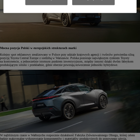
Mocna pozycja Polski w europejskich strukturach marki
Kolejny spot reklamowy zrealizowany w Polsce przy udziale krajowych agencji i twórców potwierdza silną
pozycję Toyota Central Europe z siedzibą w Warszawie. Polska pozostaje największym rynkiem Toyoty
na kontynencie, a jednocześnie istotnym punktem inwestycyjnym, między innymi dzięki dwóm fabrykom
produkującym silniki i przekładnie, gdzie obecnie powstają nowoczesne jednostki hybrydowe.
W najbliższym czasie w Wałbrzychu rozpocznie działalność Fabryka Zrównoważonego Obiegu, której celem
będzie maksymalne wykorzystanie komponentów i materiałów produkcyjnych do ponownego użycia,