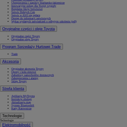
Ubezpieczenia i naprawy blacharsko-lakiernicze
Innowacyjne usługi dla Twojej wygody
Bezpłatne Akcje Serwisowe
Serwis Dobrych Cen
Serwis w ASO się opłaca
Dostęp do informacji serwisowych
Wykaz wydanych zaświadczeń o odbytym szkoleniu (pdf)
Oryginalne części i oleje Toyota
Oryginalne części Toyoty
Oryginalne oleje Toyoty
Program Sprzedaży Hurtowej Trade
Trade
Akcesoria
Oryginalne akcesoria Toyoty
Opony i koła zimowe
Zabudowy samochodów dostawczych
Zabezpieczenia i alarmy
Sklep Toyoty
Strefa klienta
Aplikacja MyToyota
Instrukcje obsługi
Aktualizacja map
System Bluetooth®
Karty Ratownicze
Technologie
Technologie
Elektromobilność