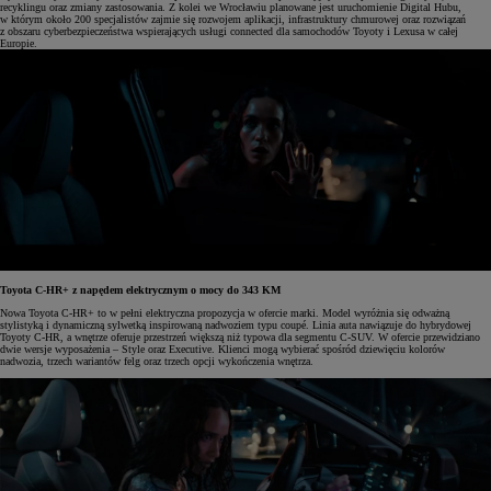
recyklingu oraz zmiany zastosowania. Z kolei we Wrocławiu planowane jest uruchomienie Digital Hubu,
w którym około 200 specjalistów zajmie się rozwojem aplikacji, infrastruktury chmurowej oraz rozwiązań
z obszaru cyberbezpieczeństwa wspierających usługi connected dla samochodów Toyoty i Lexusa w całej
Europie.
Toyota C-HR+ z napędem elektrycznym o mocy do 343 KM
Nowa Toyota C-HR+ to w pełni elektryczna propozycja w ofercie marki. Model wyróżnia się odważną
stylistyką i dynamiczną sylwetką inspirowaną nadwoziem typu coupé. Linia auta nawiązuje do hybrydowej
Toyoty C-HR, a wnętrze oferuje przestrzeń większą niż typowa dla segmentu C-SUV. W ofercie przewidziano
dwie wersje wyposażenia – Style oraz Executive. Klienci mogą wybierać spośród dziewięciu kolorów
nadwozia, trzech wariantów felg oraz trzech opcji wykończenia wnętrza.