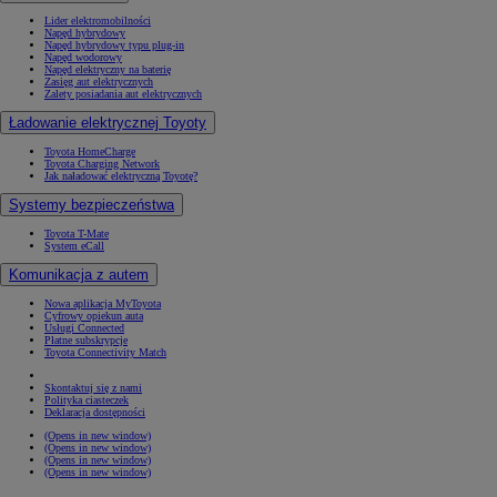
Lider elektromobilności
Napęd hybrydowy
Napęd hybrydowy typu plug-in
Napęd wodorowy
Napęd elektryczny na baterię
Zasięg aut elektrycznych
Zalety posiadania aut elektrycznych
Ładowanie elektrycznej Toyoty
Toyota HomeCharge
Toyota Charging Network
Jak naładować elektryczną Toyotę?
Systemy bezpieczeństwa
Toyota T-Mate
System eCall
Komunikacja z autem
Nowa aplikacja MyToyota
Cyfrowy opiekun auta
Usługi Connected
Płatne subskrypcje
Toyota Connectivity Match
Skontaktuj się z nami
Polityka ciasteczek
Deklaracja dostępności
(Opens in new window)
(Opens in new window)
(Opens in new window)
(Opens in new window)