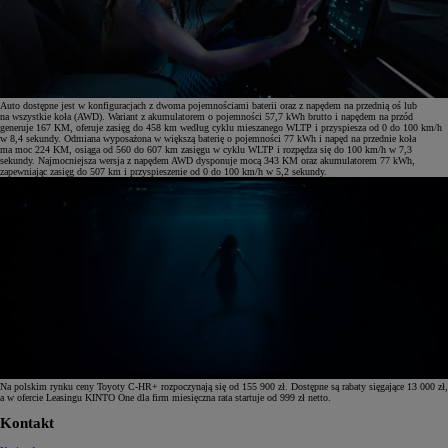
Auto dostępne jest w konfiguracjach z dwoma pojemnościami baterii oraz z napędem na przednią oś lub
na wszystkie koła (AWD). Wariant z akumulatorem o pojemności 57,7 kWh brutto i napędem na przód
generuje 167 KM, oferuje zasięg do 458 km według cyklu mieszanego WLTP i przyspiesza od 0 do 100 km/h
w 8,4 sekundy. Odmiana wyposażona w większą baterię o pojemności 77 kWh i napęd na przednie koła
ma moc 224 KM, osiąga od 560 do 607 km zasięgu w cyklu WLTP i rozpędza się do 100 km/h w 7,3
sekundy. Najmocniejsza wersja z napędem AWD dysponuje mocą 343 KM oraz akumulatorem 77 kWh,
zapewniając zasięg do 507 km i przyspieszenie od 0 do 100 km/h w 5,2 sekundy.
Na polskim rynku ceny Toyoty C-HR+ rozpoczynają się od 155 900 zł. Dostępne są rabaty sięgające 13 000 zł,
a w ofercie Leasingu KINTO One dla firm miesięczna rata startuje od 999 zł netto.
Kontakt