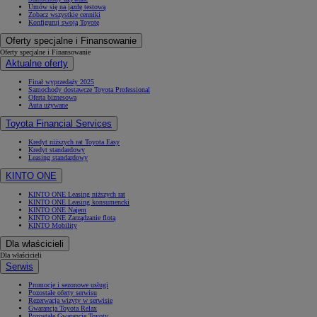
Umów się na jazdę testową
Zobacz wszystkie cenniki
Konfiguruj swoją Toyotę
Oferty specjalne i Finansowanie
Oferty specjalne i Finansowanie
Aktualne oferty
Finał wyprzedaży 2025
Samochody dostawcze Toyota Professional
Oferta biznesowa
Auta używane
Toyota Financial Services
Kredyt niższych rat Toyota Easy
Kredyt standardowy
Leasing standardowy
KINTO ONE
KINTO ONE Leasing niższych rat
KINTO ONE Leasing konsumencki
KINTO ONE Najem
KINTO ONE Zarządzanie flotą
KINTO Mobility
Dla właścicieli
Dla właścicieli
Serwis
Promocje i sezonowe usługi
Pozostałe oferty serwisu
Rezerwacja wizyty w serwisie
Gwarancja Toyota Relax
Pozostałe Gwarancje Toyoty