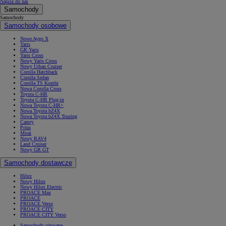
Napisz do nas
Samochody
Samochody
Samochody osobowe
Nowe Aygo X
Yaris
GR Yaris
Yaris Cross
Nowy Yaris Cross
Nowy Urban Cruiser
Corolla Hatchback
Corolla Sedan
Corolla TS Kombi
Nowa Corolla Cross
Toyota C-HR
Toyota C-HR Plug-in
Nowa Toyota C-HR+
Nowa Toyota bZ4X
Nowa Toyota bZ4X Touring
Camry
Prius
Mirai
Nowy RAV4
Land Cruiser
Nowy GR GT
Samochody dostawcze
Hilux
Nowy Hilux
Nowy Hilux Electric
PROACE Max
PROACE
PROACE Verso
PROACE CITY
PROACE CITY Verso
Samochody używane