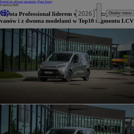
Przejdź do głównej zawartości
(Press Enter)
9 czerwca 2026
Toyota Professional liderem wśród elektrycznych
Otwórz menu
vanów i z dwoma modelami w Top10 segmentu LCV