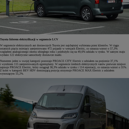
Toyota liderem elektryfikacji w segmencie LCV
W segmencie elektrycznych aut dostawczych Toyota jest najchętniej wybierana przez klientów. W ciągu
ostatnich pięciu miesięcy zarejestrowano 472 pojazdy w wersjach Electric, co oznacza wzrost o 57,3%
względem analogicznego okresu ubiegłego roku i przełożyło się na 49,6% udziału w rynku. W samym maju
wydano 122 elektryczne samochody dostawcze marki.
Numerem jeden w swojej kategorii pozostaje PROACE CITY Electric z udziałem na poziomie 37,1%
i wynikiem 115 zarejestrowanych egzemplarzy. W segmencie średnich elektrycznych vanów pierwsze miejsce
zajmuje PROACE Electric, który osiągnął 38,3% udziału w rynku i 114 rejestracji, co oznacza wzrost o 31%.
Z kolei w kategorii BEV HDV dominującą pozycję utrzymuje PROACE MAX Electric z udziałem
wynoszącym 55,2%.