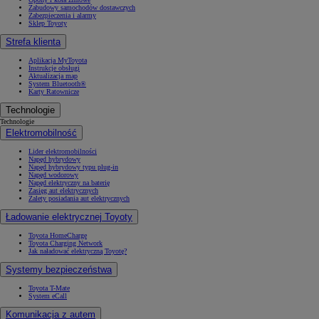
Zabudowy samochodów dostawczych
Zabezpieczenia i alarmy
Sklep Toyoty
Strefa klienta
Aplikacja MyToyota
Instrukcje obsługi
Aktualizacja map
System Bluetooth®
Karty Ratownicze
Technologie
Technologie
Elektromobilność
Lider elektromobilności
Napęd hybrydowy
Napęd hybrydowy typu plug-in
Napęd wodorowy
Napęd elektryczny na baterię
Zasięg aut elektrycznych
Zalety posiadania aut elektrycznych
Ładowanie elektrycznej Toyoty
Toyota HomeCharge
Toyota Charging Network
Jak naładować elektryczną Toyotę?
Systemy bezpieczeństwa
Toyota T-Mate
System eCall
Komunikacja z autem