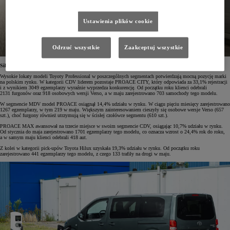
Ustawienia plików cookie
Odrzuć wszystkie
Zaakceptuj wszystkie
Silna pozycja Toyoty we wszystkich segmentach
Wysokie lokaty modeli Toyoty Professional w poszczególnych segmentach potwierdzają mocną pozycję marki
na polskim rynku. W kategorii CDV liderem pozostaje PROACE CITY, który odpowiada za 33,1% rejestracji
i z wynikiem 3049 egzemplarzy wyraźnie wyprzedza konkurencję. Od początku roku klienci odebrali
2131 furgonów oraz 918 osobowych wersji Verso, a w maju zarejestrowano 703 samochody tego modelu.
W segmencie MDV model PROACE osiągnął 14,4% udziału w rynku. W ciągu pięciu miesięcy zarejestrowano
1267 egzemplarzy, w tym 219 w maju. Większym zainteresowaniem cieszyły się osobowe wersje Verso (657
szt.), choć furgony również utrzymują się w ścisłej czołówce segmentu (610 szt.).
PROACE MAX awansował na trzecie miejsce w swoim segmencie CDV, osiągając 10,7% udziału w rynku.
Od stycznia do maja zarejestrowano 1701 egzemplarzy tego modelu, co oznacza wzrost o 24,4% rok do roku,
a w samym maju klienci odebrali 418 aut.
Z kolei w kategorii pick-upów Toyota Hilux uzyskała 19,3% udziału w rynku. Od początku roku
zarejestrowano 441 egzemplarzy tego modelu, z czego 133 trafiły na drogi w maju.