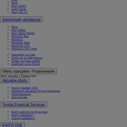
Mirai
Nowy RAV4
Land Cruiser
Nowy GR GT
Samochody dostawcze
Hilux
Nowy Hilux
Nowy Hilux Electric
PROACE Max
PROACE
PROACE Verso
PROACE CITY
PROACE CITY Verso
Samochody używane
Umów się na jazdę testową
Zobacz wszystkie cenniki
Konfiguruj swoją Toyotę
Oferty specjalne i Finansowanie
Oferty specjalne i Finansowanie
Aktualne oferty
Finał wyprzedaży 2025
Samochody dostawcze Toyota Professional
Oferta biznesowa
Auta używane
Toyota Financial Services
Kredyt niższych rat Toyota Easy
Kredyt standardowy
Leasing standardowy
KINTO ONE