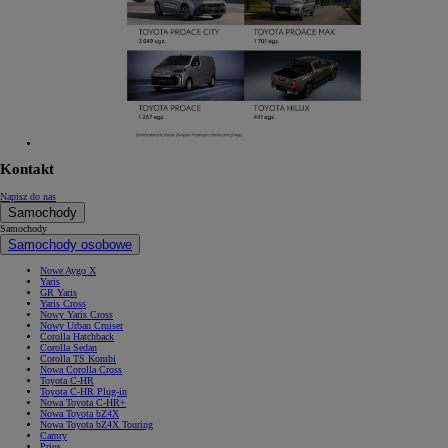
Kontakt
Napisz do nas
Samochody
Samochody
Samochody osobowe
Nowe Aygo X
Yaris
GR Yaris
Yaris Cross
Nowy Yaris Cross
Nowy Urban Cruiser
Corolla Hatchback
Corolla Sedan
Corolla TS Kombi
Nowa Corolla Cross
Toyota C-HR
Toyota C-HR Plug-in
Nowa Toyota C-HR+
Nowa Toyota bZ4X
Nowa Toyota bZ4X Touring
Camry
Prius