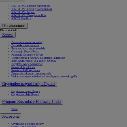
KINTO ONE Leasing niższych rat
KINTO ONE Leasing konsumencki
KINTO ONE Najem
KINTO ONE Zarządzanie flotą
KINTO Mobility
Dla właścicieli
Dla właścicieli
Serwis
Promocje i sezonowe usługi
Pozostałe oferty serwisu
Rezerwacja wizyty w serwisie
Gwarancja Toyota Relax
Pozostałe Gwarancje Toyoty
Ubezpieczenia i naprawy blacharsko-lakiernicze
Innowacyjne usługi dla Twojej wygody
Bezpłatne Akcje Serwisowe
Serwis Dobrych Cen
Serwis w ASO się opłaca
Dostęp do informacji serwisowych
Wykaz wydanych zaświadczeń o odbytym szkoleniu (pdf)
Oryginalne części i oleje Toyota
Oryginalne części Toyoty
Oryginalne oleje Toyoty
Program Sprzedaży Hurtowej Trade
Trade
Akcesoria
Oryginalne akcesoria Toyoty
Opony i koła zimowe