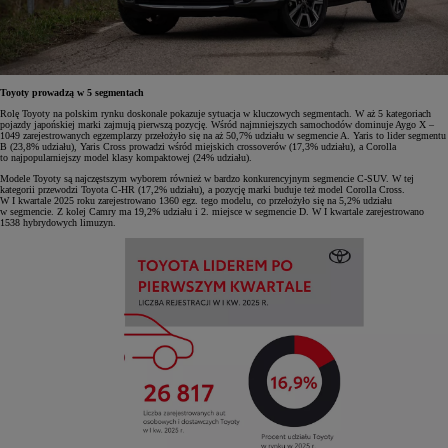
Toyoty prowadzą w 5 segmentach
Rolę Toyoty na polskim rynku doskonale pokazuje sytuacja w kluczowych segmentach. W aż 5 kategoriach
pojazdy japońskiej marki zajmują pierwszą pozycję. Wśród najmniejszych samochodów dominuje Aygo X –
1049 zarejestrowanych egzemplarzy przełożyło się na aż 50,7% udziału w segmencie A. Yaris to lider segmentu
B (23,8% udziału), Yaris Cross prowadzi wśród miejskich crossoverów (17,3% udziału), a Corolla
to najpopularniejszy model klasy kompaktowej (24% udziału).
Modele Toyoty są najczęstszym wyborem również w bardzo konkurencyjnym segmencie C-SUV. W tej
kategorii przewodzi Toyota C-HR (17,2% udziału), a pozycję marki buduje też model Corolla Cross.
W I kwartale 2025 roku zarejestrowano 1360 egz. tego modelu, co przełożyło się na 5,2% udziału
w segmencie. Z kolej Camry ma 19,2% udziału i 2. miejsce w segmencie D. W I kwartale zarejestrowano
1538 hybrydowych limuzyn.