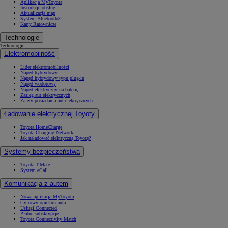
Aplikacja MyToyota
Instrukcje obsługi
Aktualizacja map
System Bluetooth®
Karty Ratownicze
Technologie
Technologie
Elektromobilność
Lider elektromobilności
Napęd hybrydowy
Napęd hybrydowy typu plug-in
Napęd wodorowy
Napęd elektryczny na baterię
Zasięg aut elektrycznych
Zalety posiadania aut elektrycznych
Ładowanie elektrycznej Toyoty
Toyota HomeCharge
Toyota Charging Network
Jak naładować elektryczną Toyotę?
Systemy bezpieczeństwa
Toyota T-Mate
System eCall
Komunikacja z autem
Nowa aplikacja MyToyota
Cyfrowy opiekun auta
Usługi Connected
Płatne subskrypcje
Toyota Connectivity Match