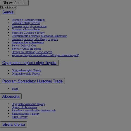
Dla właścicieli
Dla właścicieli
Serwis
Promocje i sezonowe usługi
Pozostałe oferty serwisu
Rezerwacja wizyty w serwisie
Gwarancja Toyota Relax
Pozostałe Gwarancje Toyoty
Ubezpieczenia i naprawy blacharsko-lakiernicze
Innowacyjne usługi dla Twojej wygody
Bezpłatne Akcje Serwisowe
Serwis Dobrych Cen
Serwis w ASO się opłaca
Dostęp do informacji serwisowych
Wykaz wydanych zaświadczeń o odbytym szkoleniu (pdf)
Oryginalne części i oleje Toyota
Oryginalne części Toyoty
Oryginalne oleje Toyoty
Program Sprzedaży Hurtowej Trade
Trade
Akcesoria
Oryginalne akcesoria Toyoty
Opony i koła zimowe
Zabudowy samochodów dostawczych
Zabezpieczenia i alarmy
Sklep Toyoty
Strefa klienta