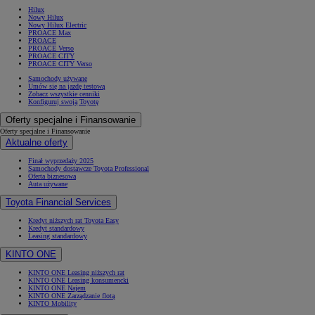
Hilux
Nowy Hilux
Nowy Hilux Electric
PROACE Max
PROACE
PROACE Verso
PROACE CITY
PROACE CITY Verso
Samochody używane
Umów się na jazdę testową
Zobacz wszystkie cenniki
Konfiguruj swoją Toyotę
Oferty specjalne i Finansowanie
Oferty specjalne i Finansowanie
Aktualne oferty
Finał wyprzedaży 2025
Samochody dostawcze Toyota Professional
Oferta biznesowa
Auta używane
Toyota Financial Services
Kredyt niższych rat Toyota Easy
Kredyt standardowy
Leasing standardowy
KINTO ONE
KINTO ONE Leasing niższych rat
KINTO ONE Leasing konsumencki
KINTO ONE Najem
KINTO ONE Zarządzanie flotą
KINTO Mobility