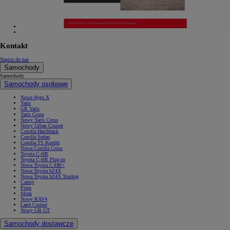
Kontakt
Napisz do nas
Samochody
Samochody
Samochody osobowe
Nowe Aygo X
Yaris
GR Yaris
Yaris Cross
Nowy Yaris Cross
Nowy Urban Cruiser
Corolla Hatchback
Corolla Sedan
Corolla TS Kombi
Nowa Corolla Cross
Toyota C-HR
Toyota C-HR Plug-in
Nowa Toyota C-HR+
Nowa Toyota bZ4X
Nowa Toyota bZ4X Touring
Camry
Prius
Mirai
Nowy RAV4
Land Cruiser
Nowy GR GT
Samochody dostawcze