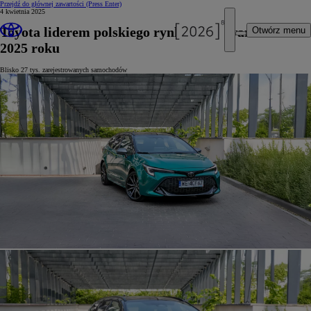
Przejdź do głównej zawartości
(Press Enter)
4 kwietnia 2025
Toyota liderem polskiego rynku po I kwartale
Otwórz menu
2025 roku
Blisko 27 tys. zarejestrowanych samochodów