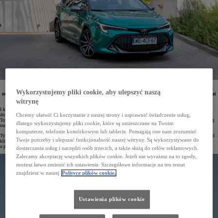
W I kwartale 2025 roku w Polsce zarejestrowano 26 817 osobowych i dostawczych Toyot. Japońska
Wykorzystujemy pliki cookie, aby ulepszyć naszą
marka jest liderem zarówno wśród klientów indywidualnych, jak i firm. Aż 5 modeli Toyoty prowadzi
w swoich segmentach, a Corolla jest najchętniej wybieranym samochodem na polskim rynku.
witrynę
I kwartał 2025 roku Toyota zakończyła na pozycji lidera polskiego rynku motoryzacyjnego. Od stycznia
do marca w naszym kraju zarejestrowano 26 817 samochodów osobowych i dostawczych tej marki. Udział
Chcemy ułatwić Ci korzystanie z naszej strony i usprawnić świadczenie usług,
Toyoty w rynku wyniósł 16,9%, co jest wynikiem blisko dwukrotnie lepszym niż marki, która zajęła pozycję
dlatego wykorzystujemy pliki cookie, które są umieszczane na Twoim
numer dwa.
komputerze, telefonie komórkowym lub tablecie. Pomagają one nam zrozumieć
Tylko w marcu z salonów Toyoty w Polsce wyjechało 8436 pojazdów. Marka była numerem 1 zarówno wśród
Twoje potrzeby i ulepszać funkcjonalność naszej witryny. Są wykorzystywane do
klientów indywidualnych, jak i firm. Osoby prywatne zarejestrowały w tym czasie 2513 Toyot,
a przedsiębiorstwa – 5923.
dostarczania usług i narzędzi osób trzecich, a także służą do celów reklamowych.
Zalecamy akceptację wszystkich plików cookie. Jeżeli nie wyrażasz na to zgody,
możesz łatwo zmienić ich ustawienia. Szczegółowe informacje na ten temat
znajdziesz w naszej
Polityce plików cookie.
Ustawienia plików cookie