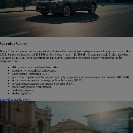
Corolla Cross
Nowa Corolla Cross – i to we wszystkich odmianach – również jest dostępna w ramach wyprzedaży rocznika
2025. Samochód kosztuje od
133 800 zł
. Największy rabat –
12 300 zł
– otrzymała wersja Style z napędem
1.8 Hybrid 140 KM, którą wyceniono na
145 600 zł.
Samochód ma bardzo bogate wyposażenie, które
obejmuje m.in.:
elektrycznie unoszone drzwi bagażnika,
przednie i tylne czujniki parkowania,
układ detekcji przeszkód (ICS),
system ostrzegania o ruchu poprzecznym z tyłu pojazdu z automatycznym hamowaniem (RCTAB),
system monitorowania martwego pola w lusterkach (BSM),
asystenta bezpiecznego wysiadania z pojazdu (SEA),
przesuwany podłokietnik przedni,
nakładki progowe,
siatkę bagażnika.
Sprawdź szczegóły oferty