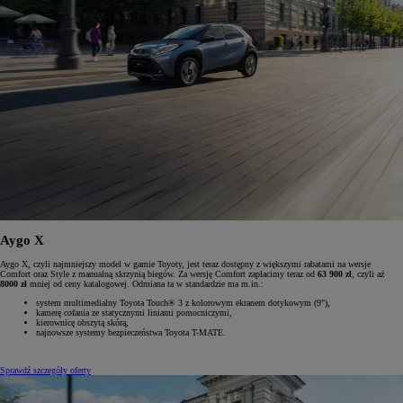
Aygo X
Aygo X, czyli najmniejszy model w gamie Toyoty, jest teraz dostępny z większymi rabatami na wersje
Comfort oraz Style z manualną skrzynią biegów. Za wersję Comfort zapłacimy teraz od
63 900 zł
, czyli aż
8000 zł
mniej od ceny katalogowej. Odmiana ta w standardzie ma m.in.:
system multimedialny Toyota Touch® 3 z kolorowym ekranem dotykowym (9"),
kamerę cofania ze statycznymi liniami pomocniczymi,
kierownicę obszytą skórą,
najnowsze systemy bezpieczeństwa Toyota T-MATE.
Sprawdź szczegóły oferty