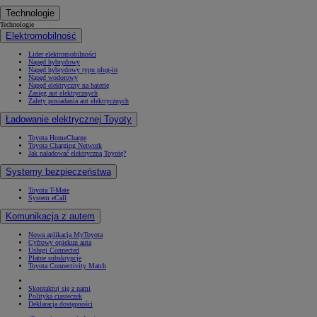
Technologie
Technologie
Elektromobilność
Lider elektromobilności
Napęd hybrydowy
Napęd hybrydowy typu plug-in
Napęd wodorowy
Napęd elektryczny na baterię
Zasięg aut elektrycznych
Zalety posiadania aut elektrycznych
Ładowanie elektrycznej Toyoty
Toyota HomeCharge
Toyota Charging Network
Jak naładować elektryczną Toyotę?
Systemy bezpieczeństwa
Toyota T-Mate
System eCall
Komunikacja z autem
Nowa aplikacja MyToyota
Cyfrowy opiekun auta
Usługi Connected
Płatne subskrypcje
Toyota Connectivity Match
Skontaktuj się z nami
Polityka ciasteczek
Deklaracja dostępności