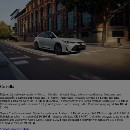
Corolla
Najczęściej wybierany model w Polsce – Corolla – również objęto ofertą wyprzedażową. Obniżono ceny
samochodów z nadwoziami Sedan oraz TS Kombi. Praktyczna i rodzinna Corolla TS Kombi jest teraz
dostępna z rabatem nawet do
13 500 zł
(Executive). Samochody ze 140-konną hybrydą kosztują od
119 000 zł
(Comfort), a ceny aut z układem 2.0 Hybrid Dynamic Force o mocy 178 KM rozpoczynają się od
146 100 zł
(Style).
Toyota Corolla w nadwoziu Sedan i z wydajnym układem 1.8 Hybrid o mocy 140 KM kosztuje od 116 100 zł.
Największy rabat – w wysokości
10 200 zł
– dotyczy odmiany GR SPORT. U dilerów dostępne są też ostatnie
egzemplarze wybranych wersji Corolli Sedan z 2024 roku produkcji z benzynowym silnikiem 1.5 o mocy
125 KM w cenie od
98 900 zł
.
Sprawdź szczegóły oferty