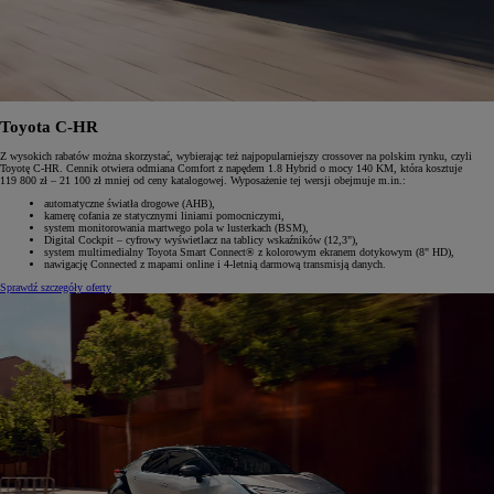
Toyota C-HR
Z wysokich rabatów można skorzystać, wybierając też najpopularniejszy crossover na polskim rynku, czyli
Toyotę C-HR. Cennik otwiera odmiana Comfort z napędem 1.8 Hybrid o mocy 140 KM, która kosztuje
119 800 zł – 21 100 zł mniej od ceny katalogowej. Wyposażenie tej wersji obejmuje m.in.:
automatyczne światła drogowe (AHB),
kamerę cofania ze statycznymi liniami pomocniczymi,
system monitorowania martwego pola w lusterkach (BSM),
Digital Cockpit – cyfrowy wyświetlacz na tablicy wskaźników (12,3"),
system multimedialny Toyota Smart Connect® z kolorowym ekranem dotykowym (8" HD),
nawigację Connected z mapami online i 4-letnią darmową transmisją danych.
Sprawdź szczegóły oferty