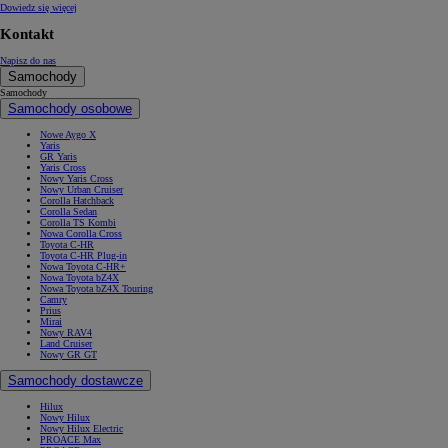
Dowiedz się więcej
Kontakt
Napisz do nas
Samochody
Samochody
Samochody osobowe
Nowe Aygo X
Yaris
GR Yaris
Yaris Cross
Nowy Yaris Cross
Nowy Urban Cruiser
Corolla Hatchback
Corolla Sedan
Corolla TS Kombi
Nowa Corolla Cross
Toyota C-HR
Toyota C-HR Plug-in
Nowa Toyota C-HR+
Nowa Toyota bZ4X
Nowa Toyota bZ4X Touring
Camry
Prius
Mirai
Nowy RAV4
Land Cruiser
Nowy GR GT
Samochody dostawcze
Hilux
Nowy Hilux
Nowy Hilux Electric
PROACE Max