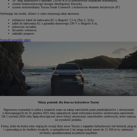
18" felgi aluminiowe z oponami 235/60 R18 (z plastikowym kołpakiem ochronnym),
system bezkluczykowego dostępu (Inteligentny kluczyk),
system multimedialny Toyota Smart Connect® z kolorowym ekranem dotykowym (8").
Wybierając ten model, klienci w cenie otrzymują także akcesoria:
trójfazowy kabel do ładowania AC o długości 7,5 m (Typ 2, 32A),
kabel do ładowania AC z gniazdka domowego 230 V o długości 6 m,
pokrowiec na kabel,
dywaniki welurowe,
nakładki progowe.
Sprawdź szczegóły oferty
Niższy podatek dla firm na hybrydowe Toyoty
Tegoroczna wyprzedaż to jedna z ostatnich szans na zakup samochodu przez przedsiębiorców i skorzystanie
z obowiązujących do 31 grudnia 2025 roku opłacalnych zasad rozliczania kosztów użytkowania samochodu.
Od 1 stycznia 2026 roku będą obowiązywać nowe limity amortyzacji samochodów osobowych, które wpłyną
na wysokość podatku.
Firmy, które do końca roku włączą do swojej floty nowe Toyoty z napędem hybrydowym lub hybrydy plug-in
i wprowadzą je do środków trwałych, w perspektywie 5 lat mogą zyskać nawet do 11 950 zł (w zależności
od formy opodatkowania) na jednym pojeździe.