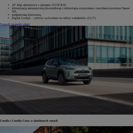
18" felgi aluminiowe z oponami 215/50 R18,
klimatyzację automatyczną (dwustrefową) z technologią oczyszczania i nawilżania powietrza Nanoe-
X®,
podgrzewaną kierownicę,
Digital Cockpit – cyfrowy wyświetlacz na tablicy wskaźników (12,3").
Sprawdź szczegóły oferty
Corolla i Corolla Cross w obniżonych cenach