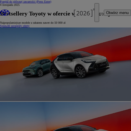
Przejdź do głównej zawartości
(Press Enter)
4 listopada 2025
Bestsellery Toyoty w ofercie wyprzedażowej
Otwórz menu
Najpopularniejsze modele z rabatem nawet do 50 000 zł
Sprawdź szczegóły oferty