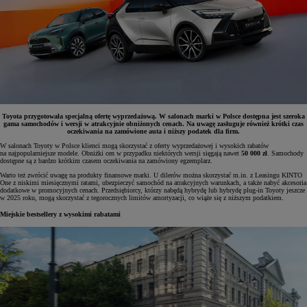
Toyota przygotowała specjalną ofertę wyprzedażową. W salonach marki w Polsce dostępna jest szeroka
gama samochodów i wersji w atrakcyjnie obniżonych cenach. Na uwagę zasługuje również krótki czas
oczekiwania na zamówione auta i niższy podatek dla firm.
W salonach Toyoty w Polsce klienci mogą skorzystać z oferty wyprzedażowej i wysokich rabatów
na najpopularniejsze modele. Obniżki cen w przypadku niektórych wersji sięgają nawet
50 000 zł
. Samochody
dostępne są z bardzo krótkim czasem oczekiwania na zamówiony egzemplarz.
Warto też zwrócić uwagę na produkty finansowe marki. U dilerów można skorzystać m.in. z Leasingu KINTO
One z niskimi miesięcznymi ratami, ubezpieczyć samochód na atrakcyjnych warunkach, a także nabyć akcesoria
dodatkowe w promocyjnych cenach. Przedsiębiorcy, którzy nabędą hybrydę lub hybrydę plug-in Toyoty jeszcze
w 2025 roku, mogą skorzystać z tegorocznych limitów amortyzacji, co wiąże się z niższym podatkiem.
Miejskie bestsellery z wysokimi rabatami