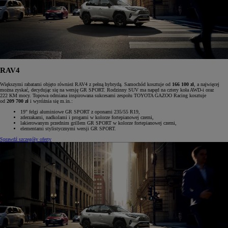
RAV4
Większymi rabatami objęto również RAV4 z pełną hybrydą. Samochód kosztuje od
166 100 zł
, a najwięcej
można zyskać, decydując się na wersję GR SPORT. Rodzinny SUV ma napęd na cztery koła AWD-i oraz
222 KM mocy. Topowa odmiana inspirowana sukcesami zespołu TOYOTA GAZOO Racing kosztuje
od
209 700 zł
i wyróżnia się m.in.:
19" felgi aluminiowe GR SPORT z oponami 235/55 R19,
zderzakami, nadkolami i progami w kolorze fortepianowej czerni,
lakierowanym przednim grillem GR SPORT w kolorze fortepianowej czerni,
elementami stylistycznymi wersji GR SPORT.
Sprawdź szczegóły oferty