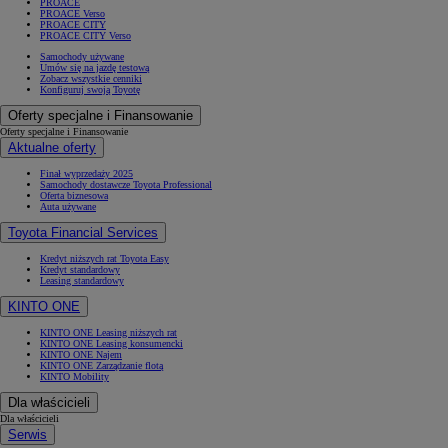
PROACE
PROACE Verso
PROACE CITY
PROACE CITY Verso
Samochody używane
Umów się na jazdę testową
Zobacz wszystkie cenniki
Konfiguruj swoją Toyotę
Oferty specjalne i Finansowanie
Oferty specjalne i Finansowanie
Aktualne oferty
Finał wyprzedaży 2025
Samochody dostawcze Toyota Professional
Oferta biznesowa
Auta używane
Toyota Financial Services
Kredyt niższych rat Toyota Easy
Kredyt standardowy
Leasing standardowy
KINTO ONE
KINTO ONE Leasing niższych rat
KINTO ONE Leasing konsumencki
KINTO ONE Najem
KINTO ONE Zarządzanie flotą
KINTO Mobility
Dla właścicieli
Dla właścicieli
Serwis