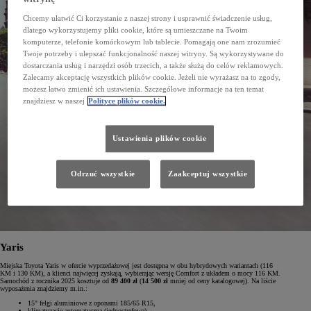
Chcemy ułatwić Ci korzystanie z naszej strony i usprawnić świadczenie usług,
dlatego wykorzystujemy pliki cookie, które są umieszczane na Twoim
komputerze, telefonie komórkowym lub tablecie. Pomagają one nam zrozumieć
Twoje potrzeby i ulepszać funkcjonalność naszej witryny. Są wykorzystywane do
dostarczania usług i narzędzi osób trzecich, a także służą do celów reklamowych.
Zalecamy akceptację wszystkich plików cookie. Jeżeli nie wyrażasz na to zgody,
możesz łatwo zmienić ich ustawienia. Szczegółowe informacje na ten temat
znajdziesz w naszej
Polityce plików cookie.
Ustawienia plików cookie
Odrzuć wszystkie
Zaakceptuj wszystkie
Yaris
Miejska Toyota Yaris w ofercie wyprzedażowej jest dostępna w obu hybrydowych wariantach (116
KM i 130 KM), a klienci najwięcej zyskają, wybierając wersję Comfort z układem o mocy 116 KM.
Samochód z rocznika 2025 kosztuje od
89 400 zł
(
14 500 zł
mniej od ceny katalogowej). Na liście
wyposażenia znajdziemy m.in.:
15" felgi aluminiowe z oponami 185/65 R15,
klimatyzację automatyczną (jednostrefową),