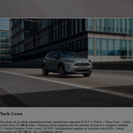
Yaris Cross
Decydując się na zakup najpopularniejszego reprezentanta segmentu B-SUV w Polsce – Yarisa Cross – można
zyskać nawet
15 200 zł
rabatu. Najlepszą ofertą przygotowano dla odmiany Executive z wydajnym układem
1.5 Hybrid Dynamic Force o mocy 130 KM i inteligentnym napędem na wszystkie koła AWD-i. Wersja
ta kosztuje od
133 700 zł
i już w standardzie oferuje: