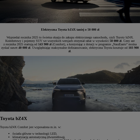
Elektryczna Toyota bZ4X taniej o 50 000 zł
Wyprzedaż rocznika 2025 to świetna okazja do zakupu elektrycznego samochodu, czyli Toyoty bZ4X.
Komfortowy i pojemny SUV we wszystkich wersjach otrzymał rabat w wysokości
50 000 zł
. Ceny aut
z rocznika 2025 startują od
143 900 zł
(Comfort), a korzystając z dotacji w programie „NaszEauto” można
zyskać nawet
40 000 zł
. Uwzględniając maksymalne dofinansowanie, elektryczna Toyota kosztuje od
103 900
zł
.
Toyota bZ4X
Toyota bZ4X Comfort jest wyposażona m.in. w:
światła główne w technologii LED,
klimatyzację automatyczną (dwustrefową),