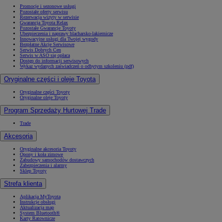
Promocje i sezonowe usługi
Pozostałe oferty serwisu
Rezerwacja wizyty w serwisie
Gwarancja Toyota Relax
Pozostałe Gwarancje Toyoty
Ubezpieczenia i naprawy blacharsko-lakiernicze
Innowacyjne usługi dla Twojej wygody
Bezpłatne Akcje Serwisowe
Serwis Dobrych Cen
Serwis w ASO się opłaca
Dostęp do informacji serwisowych
Wykaz wydanych zaświadczeń o odbytym szkoleniu (pdf)
Oryginalne części i oleje Toyota
Oryginalne części Toyoty
Oryginalne oleje Toyoty
Program Sprzedaży Hurtowej Trade
Trade
Akcesoria
Oryginalne akcesoria Toyoty
Opony i koła zimowe
Zabudowy samochodów dostawczych
Zabezpieczenia i alarmy
Sklep Toyoty
Strefa klienta
Aplikacja MyToyota
Instrukcje obsługi
Aktualizacja map
System Bluetooth®
Karty Ratownicze