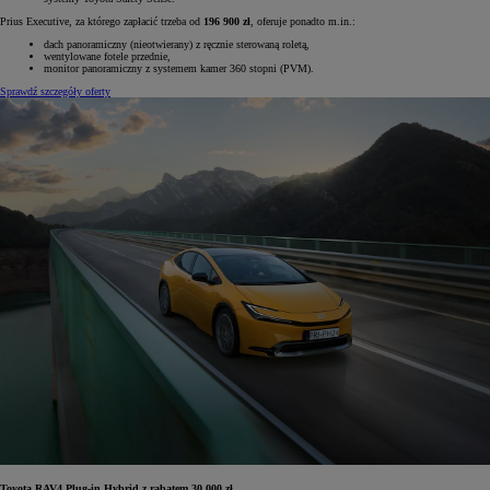
Prius Executive, za którego zapłacić trzeba od
196 900 zł
, oferuje ponadto m.in.:
dach panoramiczny (nieotwierany) z ręcznie sterowaną roletą,
wentylowane fotele przednie,
monitor panoramiczny z systemem kamer 360 stopni (PVM).
Sprawdź szczegóły oferty
Toyota RAV4 Plug-in Hybrid z rabatem 30 000 zł