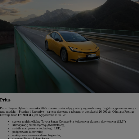
Prius
Prius Plug-in Hybrid z rocznika 2025 również został objęty ofertą wyprzedażową. Bogato wyposażone wersje
tego modelu – Prestige i Executive – są teraz dostępne z rabatem w wysokości
26 000 zł
. Odmiana Prestige
kosztuje teraz
179 900 zł
i jest wyposażona m.in. w:
system multimedialny Toyota Smart Connect® z kolorowym ekranem dotykowym (12,3"),
klimatyzację automatyczną (dwustrefową),
światła matrycowe w technologii LED,
podgrzewaną kierownicę,
elektrycznie unoszone drzwi bagażnika,
systemy Toyota Safety Sense.