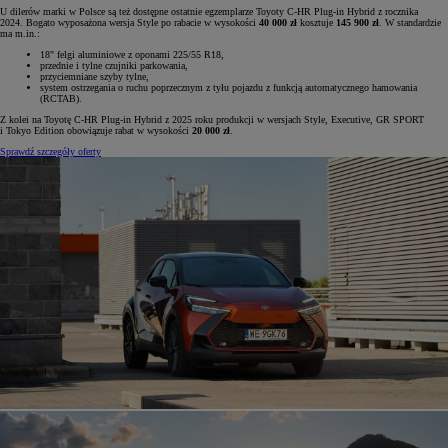
U dilerów marki w Polsce są też dostępne ostatnie egzemplarze Toyoty C-HR Plug-in Hybrid z rocznika
2024. Bogato wyposażona wersja Style po rabacie w wysokości
40 000 zł
kosztuje
145 900 zł
. W standardzie
ma m.in.:
18" felgi aluminiowe z oponami 225/55 R18,
przednie i tylne czujniki parkowania,
przyciemniane szyby tylne,
system ostrzegania o ruchu poprzecznym z tyłu pojazdu z funkcją automatycznego hamowania
(RCTAB).
Z kolei na Toyotę C-HR Plug-in Hybrid z 2025 roku produkcji w wersjach Style, Executive, GR SPORT
i Tokyo Edition obowiązuje rabat w wysokości
20 000 zł
.
Sprawdź szczegóły oferty