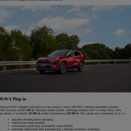
RAV4 Plug-in
Toyota RAV4 z układem hybrydowym typu plug-in o mocy 306 KM w ramach wyprzedaży rocznika
2025 kosztuje od
215 200 zł
. Najwięcej można zyskać, wybierając rodzinny SUV w wersji Style, która
po rabacie w wysokości
30 000 zł
została wyceniona na
244 900 zł
. Ten wariant jest wyposażony m.in. w:
tapicerkę skórzaną (skóra naturalna),
wentylowane fotele przednie,
wyświetlacz projekcyjny na przedniej szybie (HUD),
sterowany elektrycznie dach panoramiczny z funkcją otwierania i uchylania.