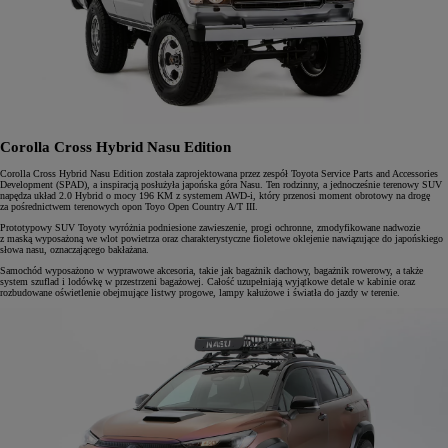
Corolla Cross Hybrid Nasu Edition
Corolla Cross Hybrid Nasu Edition została zaprojektowana przez zespół Toyota Service Parts and Accessories
Development (SPAD), a inspiracją posłużyła japońska góra Nasu. Ten rodzinny, a jednocześnie terenowy SUV
napędza układ 2.0 Hybrid o mocy 196 KM z systemem AWD-i, który przenosi moment obrotowy na drogę
za pośrednictwem terenowych opon Toyo Open Country A/T III.
Prototypowy SUV Toyoty wyróżnia podniesione zawieszenie, progi ochronne, zmodyfikowane nadwozie
z maską wyposażoną we wlot powietrza oraz charakterystyczne fioletowe oklejenie nawiązujące do japońskiego
słowa nasu, oznaczającego bakłażana.
Samochód wyposażono w wyprawowe akcesoria, takie jak bagażnik dachowy, bagażnik rowerowy, a także
system szuflad i lodówkę w przestrzeni bagażowej. Całość uzupełniają wyjątkowe detale w kabinie oraz
rozbudowane oświetlenie obejmujące listwy progowe, lampy kałużowe i światła do jazdy w terenie.