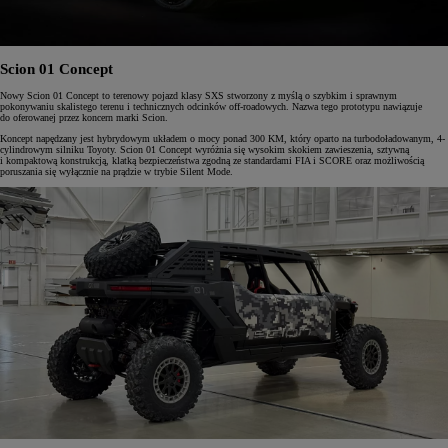
Scion 01 Concept
Nowy Scion 01 Concept to terenowy pojazd klasy SXS stworzony z myślą o szybkim i sprawnym
pokonywaniu skalistego terenu i technicznych odcinków off-roadowych. Nazwa tego prototypu nawiązuje
do oferowanej przez koncern marki Scion.
Koncept napędzany jest hybrydowym układem o mocy ponad 300 KM, który oparto na turbodoładowanym, 4-
cylindrowym silniku Toyoty. Scion 01 Concept wyróżnia się wysokim skokiem zawieszenia, sztywną
i kompaktową konstrukcją, klatką bezpieczeństwa zgodną ze standardami FIA i SCORE oraz możliwością
poruszania się wyłącznie na prądzie w trybie Silent Mode.