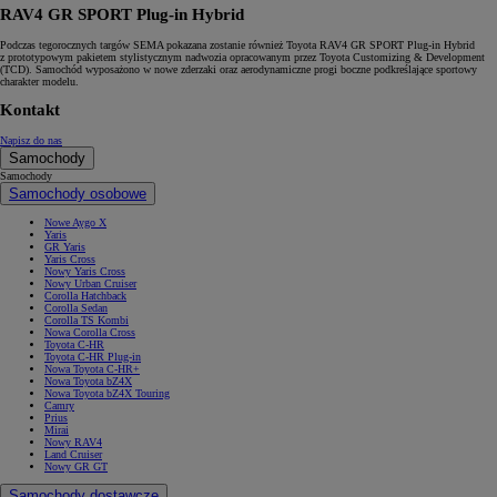
RAV4 GR SPORT Plug-in Hybrid
Podczas tegorocznych targów SEMA pokazana zostanie również Toyota RAV4 GR SPORT Plug-in Hybrid
z prototypowym pakietem stylistycznym nadwozia opracowanym przez Toyota Customizing & Development
(TCD). Samochód wyposażono w nowe zderzaki oraz aerodynamiczne progi boczne podkreślające sportowy
charakter modelu.
Kontakt
Napisz do nas
Samochody
Samochody
Samochody osobowe
Nowe Aygo X
Yaris
GR Yaris
Yaris Cross
Nowy Yaris Cross
Nowy Urban Cruiser
Corolla Hatchback
Corolla Sedan
Corolla TS Kombi
Nowa Corolla Cross
Toyota C-HR
Toyota C-HR Plug-in
Nowa Toyota C-HR+
Nowa Toyota bZ4X
Nowa Toyota bZ4X Touring
Camry
Prius
Mirai
Nowy RAV4
Land Cruiser
Nowy GR GT
Samochody dostawcze