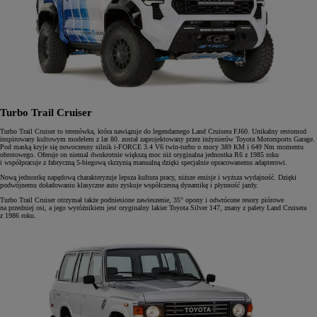
Turbo Trail Cruiser
Turbo Trail Cruiser to terenówka, która nawiązuje do legendarnego Land Cruisera FJ60. Unikalny restomod
inspirowany kultowym modelem z lat 80. został zaprojektowany przez inżynierów Toyota Motorsports Garage.
Pod maską kryje się nowoczesny silnik i-FORCE 3.4 V6 twin-turbo o mocy 389 KM i 649 Nm momentu
obrotowego. Oferuje on niemal dwukrotnie większą moc niż oryginalna jednostka R6 z 1985 roku
i współpracuje z fabryczną 5-biegową skrzynią manualną dzięki specjalnie opracowanemu adapterowi.
Nową jednostkę napędową charakteryzuje lepsza kultura pracy, niższe emisje i wyższa wydajność. Dzięki
podwójnemu doładowaniu klasyczne auto zyskuje współczesną dynamikę i płynność jazdy.
Turbo Trail Cruiser otrzymał także podniesione zawieszenie, 35" opony i odwrócone resory piórowe
na przedniej osi, a jego wyróżnikiem jest oryginalny lakier Toyota Silver 147, znany z palety Land Cruisera
z 1986 roku.