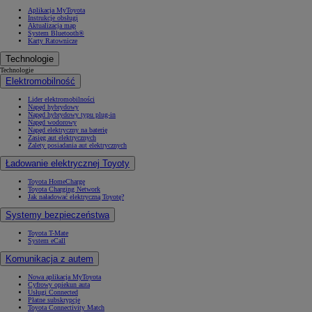
Aplikacja MyToyota
Instrukcje obsługi
Aktualizacja map
System Bluetooth®
Karty Ratownicze
Technologie
Technologie
Elektromobilność
Lider elektromobilności
Napęd hybrydowy
Napęd hybrydowy typu plug-in
Napęd wodorowy
Napęd elektryczny na baterię
Zasięg aut elektrycznych
Zalety posiadania aut elektrycznych
Ładowanie elektrycznej Toyoty
Toyota HomeCharge
Toyota Charging Network
Jak naładować elektryczną Toyotę?
Systemy bezpieczeństwa
Toyota T-Mate
System eCall
Komunikacja z autem
Nowa aplikacja MyToyota
Cyfrowy opiekun auta
Usługi Connected
Płatne subskrypcje
Toyota Connectivity Match