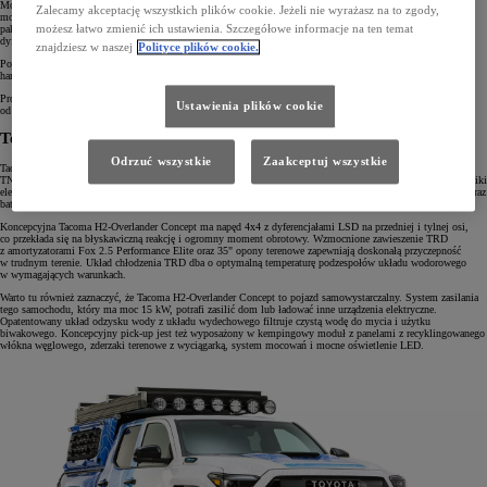
Motorsports Garage z myślą o ekstremalnych wyścigach górskich. Koncept bazuje na najnowszej odsłonie
Zalecamy akceptację wszystkich plików cookie. Jeżeli nie wyrażasz na to zgody,
modelu bZ4X i wyróżnia się poszerzonym nadwoziem, obniżonym o 15 cm prześwitem oraz wyjątkowym
możesz łatwo zmienić ich ustawienia. Szczegółowe informacje na ten temat
pakietem aerodynamicznym. Składają się na niego dokładki zderzaków i progów, tylne skrzydło, a także
dyfuzor.
znajdziesz w naszej
Polityce plików cookie.
Pojazd jest też wyposażony w klatkę bezpieczeństwa z certyfikatem FIA, zawieszenie TEIN, wydajniejsze
hamulce Alcon z klockami Hawk oraz felgi BBS na szerokich oponach Continental 305/30R19.
Prototyp korzysta z mocniejszych silników elektrycznych o łącznej mocy ponad 400 KM i przyspiesza
Ustawienia plików cookie
od 0 do 100 km/h w 4,9 s.
Toyota Tacoma H2-Overlander Concept
Odrzuć wszystkie
Zaakceptuj wszystkie
Tacoma H2-Overlander to koncepcyjny pick-up z napędem wodorowym, zaprojektowany na bazie platformy
TNGA-F. Model ten został stworzony przez Toyota Racing Development (TRD). Wyposażono go w dwa silniki
elektryczne o łącznej mocy 547 KM, współpracujące z ogniwami paliwowymi z Toyoty Mirai 2. generacji, oraz
baterię litowo-jonową o pojemności 24,9 kWh.
Koncepcyjna Tacoma H2-Overlander Concept ma napęd 4x4 z dyferencjałami LSD na przedniej i tylnej osi,
co przekłada się na błyskawiczną reakcję i ogromny moment obrotowy. Wzmocnione zawieszenie TRD
z amortyzatorami Fox 2.5 Performance Elite oraz 35" opony terenowe zapewniają doskonałą przyczepność
w trudnym terenie. Układ chłodzenia TRD dba o optymalną temperaturę podzespołów układu wodorowego
w wymagających warunkach.
Warto tu również zaznaczyć, że Tacoma H2-Overlander Concept to pojazd samowystarczalny. System zasilania
tego samochodu, który ma moc 15 kW, potrafi zasilić dom lub ładować inne urządzenia elektryczne.
Opatentowany układ odzysku wody z układu wydechowego filtruje czystą wodę do mycia i użytku
biwakowego. Koncepcyjny pick-up jest też wyposażony w kempingowy moduł z panelami z recyklingowanego
włókna węglowego, zderzaki terenowe z wyciągarką, system mocowań i mocne oświetlenie LED.