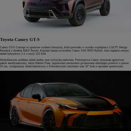
Toyota Camry GT-S
Camry GT-S Concept to sportowe wydanie limuzyny, które powstało w wyniku współpracy CALTY Design
Research z działem R&D Toyoty. Koncept bazuje na modelu Camry XSE AWD Hybrid. Auto napędza seryjny
układ hybrydowy 2.5 o mocy 232 KM.
Modyfikacjom poddano układ jezdny oraz stylistykę nadwozia. Prototypowa Camry otrzymała agresywny
pakiet aerodynamiczny, lakier Inferno Flare, regulowane zawieszenie gwintowane obniżające prześwit o prawie
10 cm, wydajniejszy układ hamulcowy z 8-tłoczkowymi zaciskami oraz 20" koła z oponami sportowymi.