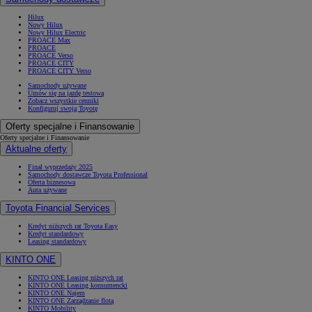
Hilux
Nowy Hilux
Nowy Hilux Electric
PROACE Max
PROACE
PROACE Verso
PROACE CITY
PROACE CITY Verso
Samochody używane
Umów się na jazdę testową
Zobacz wszystkie cenniki
Konfiguruj swoją Toyotę
Oferty specjalne i Finansowanie
Oferty specjalne i Finansowanie
Aktualne oferty
Finał wyprzedaży 2025
Samochody dostawcze Toyota Professional
Oferta biznesowa
Auta używane
Toyota Financial Services
Kredyt niższych rat Toyota Easy
Kredyt standardowy
Leasing standardowy
KINTO ONE
KINTO ONE Leasing niższych rat
KINTO ONE Leasing konsumencki
KINTO ONE Najem
KINTO ONE Zarządzanie flotą
KINTO Mobility