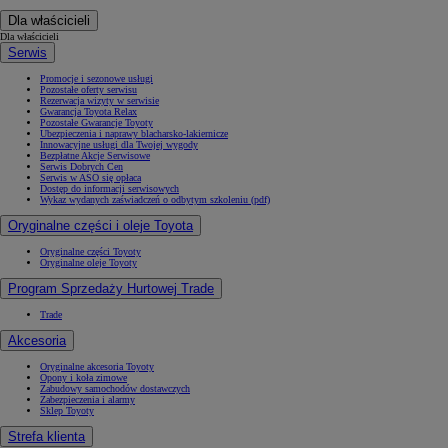
Dla właścicieli
Dla właścicieli
Serwis
Promocje i sezonowe usługi
Pozostałe oferty serwisu
Rezerwacja wizyty w serwisie
Gwarancja Toyota Relax
Pozostałe Gwarancje Toyoty
Ubezpieczenia i naprawy blacharsko-lakiernicze
Innowacyjne usługi dla Twojej wygody
Bezpłatne Akcje Serwisowe
Serwis Dobrych Cen
Serwis w ASO się opłaca
Dostęp do informacji serwisowych
Wykaz wydanych zaświadczeń o odbytym szkoleniu (pdf)
Oryginalne części i oleje Toyota
Oryginalne części Toyoty
Oryginalne oleje Toyoty
Program Sprzedaży Hurtowej Trade
Trade
Akcesoria
Oryginalne akcesoria Toyoty
Opony i koła zimowe
Zabudowy samochodów dostawczych
Zabezpieczenia i alarmy
Sklep Toyoty
Strefa klienta