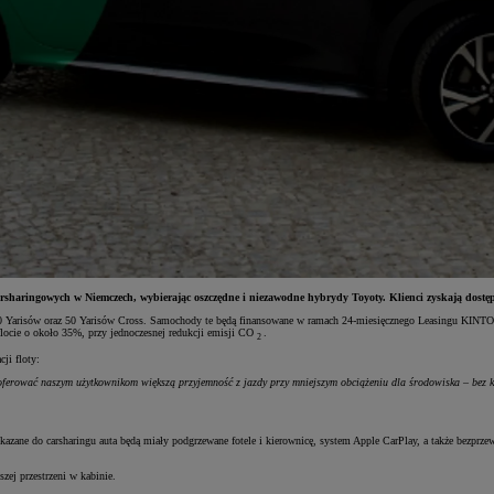
arsharingowych w Niemczech, wybierając oszczędne i niezawodne hybrydy Toyoty. Klienci zyskają dostę
arisów oraz 50 Yarisów Cross. Samochody te będą finansowane w ramach 24-miesięcznego Leasingu KINTO. Miej
locie o około 35%, przy jednoczesnej redukcji emisji CO
.
2
ji floty:
oferować naszym użytkownikom większą przyjemność z jazdy przy mniejszym obciążeniu dla środowiska – bez
ekazane do carsharingu auta będą miały podgrzewane fotele i kierownicę, system Apple CarPlay, a także bezp
zej przestrzeni w kabinie.