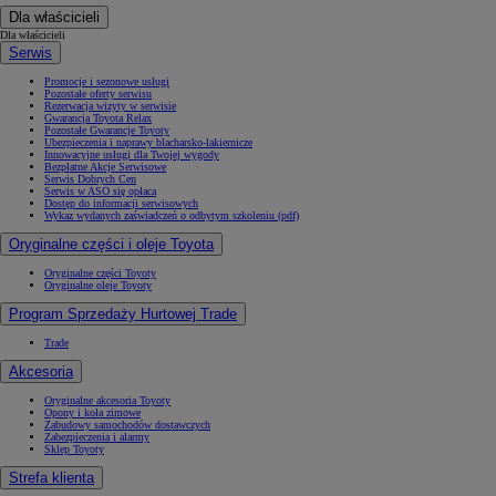
Dla właścicieli
Dla właścicieli
Serwis
Promocje i sezonowe usługi
Pozostałe oferty serwisu
Rezerwacja wizyty w serwisie
Gwarancja Toyota Relax
Pozostałe Gwarancje Toyoty
Ubezpieczenia i naprawy blacharsko-lakiernicze
Innowacyjne usługi dla Twojej wygody
Bezpłatne Akcje Serwisowe
Serwis Dobrych Cen
Serwis w ASO się opłaca
Dostęp do informacji serwisowych
Wykaz wydanych zaświadczeń o odbytym szkoleniu (pdf)
Oryginalne części i oleje Toyota
Oryginalne części Toyoty
Oryginalne oleje Toyoty
Program Sprzedaży Hurtowej Trade
Trade
Akcesoria
Oryginalne akcesoria Toyoty
Opony i koła zimowe
Zabudowy samochodów dostawczych
Zabezpieczenia i alarmy
Sklep Toyoty
Strefa klienta