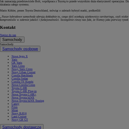
Jak zaznaczają przedstawiciele Bolt, współpraca z Toyotą to przede wszystkim duża elastyczność operacyjna. D
działania całego systemu.
Mario Köhler, prezes Toyota Deutschland, mówiąc o zaletach hybryd marki, podkreślił:
„Nasze hybrydowe samochody oferują dokładnie to, czego dziś oczekują użytkownicy carsharingu, czyli nisk
kompromisów w zakresie jakości i funkcjonalności. Szczególnie cieszy nas fakt, że Niemcy jako pierwszy ryne
Kontakt
Napisz do nas
Samochody
Samochody
Samochody osobowe
Nowe Aygo X
Yaris
GR Yaris
Yaris Cross
Nowy Yaris Cross
Nowy Urban Cruiser
Corolla Hatchback
Corolla Sedan
Corolla TS Kombi
Nowa Corolla Cross
Toyota C-HR
Toyota C-HR Plug-in
Nowa Toyota C-HR+
Nowa Toyota bZ4X
Nowa Toyota bZ4X Touring
Camry
Prius
Mirai
Nowy RAV4
Land Cruiser
Nowy GR GT
Samochody dostawcze