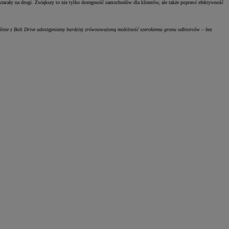
ą wracały na drogi. Zwiększy to nie tylko dostępność samochodów dla klientów, ale także poprawi efektywność
pólnie z Bolt Drive udostępniamy bardziej zrównoważoną mobilność szerokiemu gronu odbiorców – bez