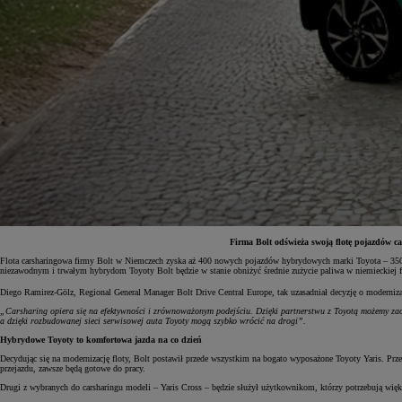
Firma Bolt odświeża swoją flotę pojazdów c
Flota carsharingowa firmy Bolt w Niemczech zyska aż 400 nowych pojazdów hybrydowych marki Toyota – 350 Y
niezawodnym i trwałym hybrydom Toyoty Bolt będzie w stanie obniżyć średnie zużycie paliwa w niemieckiej f
Od
81 900 zł
Diego Ramirez-Gölz, Regional General Manager Bolt Drive Central Europe, tak uzasadniał decyzję o modernizac
Yaris Cross
„Carsharing opiera się na efektywności i zrównoważonym podejściu. Dzięki partnerstwu z Toyotą możemy za
HYBRID
a dzięki rozbudowanej sieci serwisowej auta Toyoty mogą szybko wrócić na drogi”.
Hybrydowe Toyoty to komfortowa jazda na co dzień
Decydując się na modernizację floty, Bolt postawił przede wszystkim na bogato wyposażone Toyoty Yaris. Prz
przejazdu, zawsze będą gotowe do pracy.
Drugi z wybranych do carsharingu modeli – Yaris Cross – będzie służył użytkownikom, którzy potrzebują więks