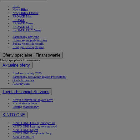
Hilux
Nowy Hilux
Nowy Hilux Electric
PROACE Max
PROACE
PROACE Verso
PROACE CITY
PROACE CITY Verso
Samochody używane
Umów się na jazdę testową
Zobacz wszystkie cenniki
Konfiguruj swoją Toyotę
Oferty specjalne i Finansowanie
Oferty specjalne i Finansowanie
Aktualne oferty
Finał wyprzedaży 2025
Samochody dostawcze Toyota Professional
Oferta biznesowa
Auta używane
Toyota Financial Services
Kredyt niższych rat Toyota Easy
Kredyt standardowy
Leasing standardowy
KINTO ONE
KINTO ONE Leasing niższych rat
KINTO ONE Leasing konsumencki
KINTO ONE Najem
KINTO ONE Zarządzanie flotą
KINTO Mobility