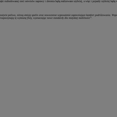
zięki rozbudowanej sieci serwisów naprawy i zlecenia będą realizowane szybciej, a więc i pojazdy szybciej będ
ie zużycie paliwa, niższą emisję spalin oraz nowoczesne wyposażenie zapewniające komfort podróżowania. Ws
k rozpoczynają tę wymianę floty, wyznaczając nowe standardy dla miejskiej mobilności”.