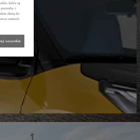
okie, które są
potrzeby i
także służą do
łatwo zmienić
uj wszystkie