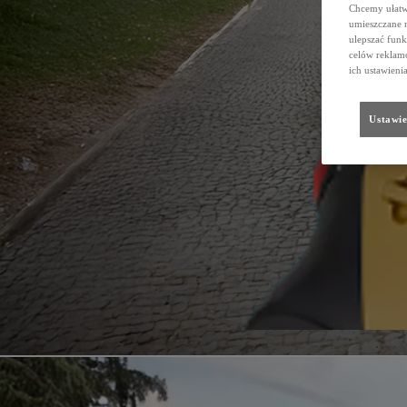
Chcemy ułatwi
umieszczane 
ulepszać funk
celów reklamo
ich ustawieni
Ustawie