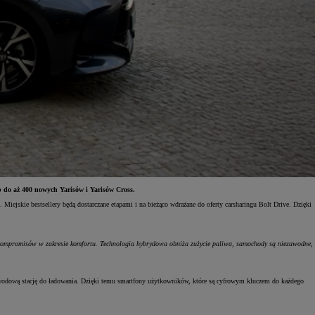
p do aż 400 nowych Yarisów i Yarisów Cross.
skie bestsellery będą dostarczane etapami i na bieżąco wdrażane do oferty carsharingu Bolt Drive. Dzięki
 kompromisów w zakresie komfortu. Technologia hybrydowa obniża zużycie paliwa, samochody są niezawodne,
rzewodową stację do ładowania. Dzięki temu smartfony użytkowników, które są cyfrowym kluczem do każdego