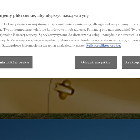
jemy pliki cookie, aby ulepszyć naszą witrynę
ć Ci korzystanie z naszej strony i usprawnić świadczenie usług, dlatego wykorzystujemy pliki co
na Twoim komputerze, telefonie komórkowym lub tablecie. Pomagają one nam zrozumieć Twoje 
cjonalność naszej witryny. Są wykorzystywane do dostarczania usług i narzędzi osób trzecich, a 
wych. Zalecamy akceptację wszystkich plików cookie. Jeżeli nie wyrażasz na to zgody, możesz 
a. Szczegółowe informacje na ten temat znajdziesz w naszej
Polityce plików cookie.
nia plików cookie
Odrzuć wszystkie
Zaakcept