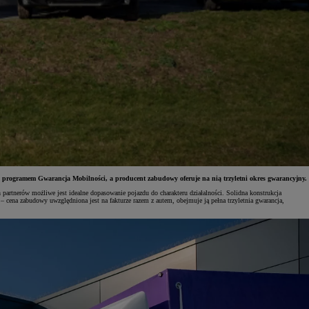
 programem Gwarancja Mobilności, a producent zabudowy oferuje na nią trzyletni okres gwarancyjny.
erów możliwe jest idealne dopasowanie pojazdu do charakteru działalności. Solidna konstrukcja
cena zabudowy uwzględniona jest na fakturze razem z autem, obejmuje ją pełna trzyletnia gwarancja,