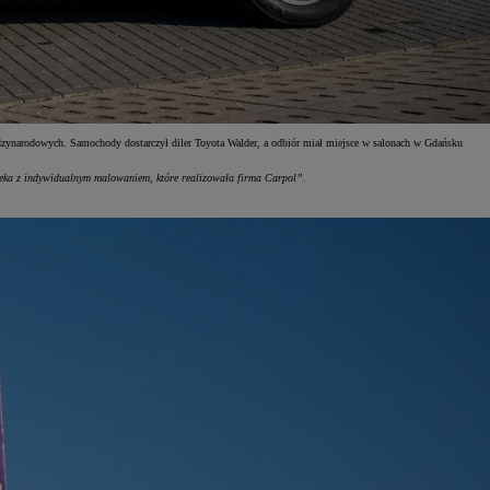
ędzynarodowych. Samochody dostarczył diler Toyota Walder, a odbiór miał miejsce w salonach w Gdańsku
ka z indywidualnym malowaniem, które realizowała firma Carpol”.