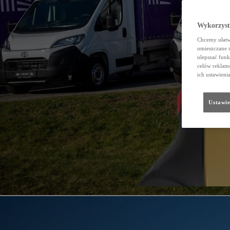
Wykorzystu
Chcemy ułatwi
umieszczane 
ulepszać funk
celów reklamo
ich ustawieni
Ustawie