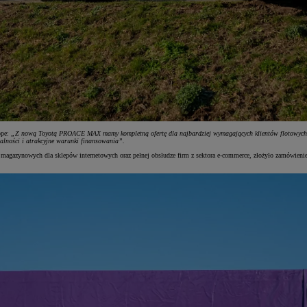
ope:
„Z nową Toyotą PROACE MAX mamy kompletną ofertę dla najbardziej wymagających klientów flotowych, 
lności i atrakcyjne warunki finansowania”.
magazynowych dla sklepów internetowych oraz pełnej obsłudze firm z sektora e-commerce, złożyło zamówie