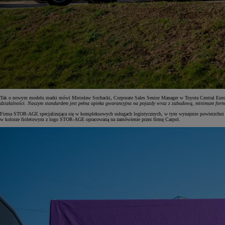
Tak o nowym modelu marki mówi Mirosław Sochacki, Corporate Sales Senior Manager w Toyota Central Eur
działalności. Naszym standardem jest pełna opieka gwarancyjna na pojazdy wraz z zabudową, minimum forma
Firma STOR-AGE specjalizująca się w kompleksowych usługach logistycznych, w tym wynajmie powierzchni 
w kolorze fioletowym z logo STOR-AGE opracowaną na zamówienie przez firmę Carpol.