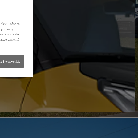
okie, które są
potrzeby i
także służą do
łatwo zmienić
uj wszystkie