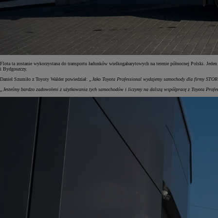
Od
105 300 zł
Corolla Hatchback
HYBRID
Flota ta zostanie wykorzystana do transportu ładunków wielkogabarytowych na terenie północnej Polski. Jed
i Bydgoszczy.
Daniel Szumiło z Toyoty Walder powiedział:
„Jako Toyota Professional wydajemy samochody dla firmy STOR
„Jesteśmy bardzo zadowoleni z użytkowania tych samochodów i liczymy na dalszą współpracę z Toyota Profess