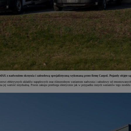
X z nadwoziem skrzynia i zabudową specjalistyczną wykonaną przez firmę Carpol. Pojazdy objęte są
wi efektywnych układów napędowych oraz różnorodnym wariantom nadwozia i zabudowy od renomowanych partn
ej wartość rezydualną. Proces zakupu przebiega identycznie jak w przypadku innych wariantów tego modelu – 