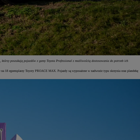
którzy poszukują pojazdów z gamy Toyota Professional z możliwością dostosowania do potrzeb ich
nie na 18 egzemplarzy Toyoty PROACE MAX. Pojazdy są wyposażone w nadwozie typu skrzynia oraz plandekę