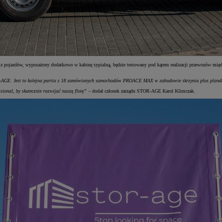
en z pojazdów, wyposażony dodatkowo w kabinę sypialną, będzie testowany pod kątem realizacji przewozów mi
-AGE. Jest to kolejna partia z 18 zamówionych samochodów PROACE MAX w zabudowie skrzynia plus plande
ional, by skutecznie rozwijać naszą flotę”
– dodał członek zarządu STOR-AGE Karol Klimczak.