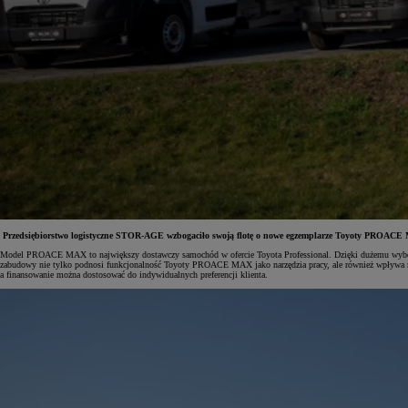
Przedsiębiorstwo logistyczne STOR-AGE wzbogaciło swoją flotę o nowe egzemplarze Toyoty PROACE MA
Model PROACE MAX to największy dostawczy samochód w ofercie Toyota Professional. Dzięki dużemu wyboro
zabudowy nie tylko podnosi funkcjonalność Toyoty PROACE MAX jako narzędzia pracy, ale również wpływa na j
a finansowanie można dostosować do indywidualnych preferencji klienta.
Od
81 900 zł
Yaris Cross
HYBRID