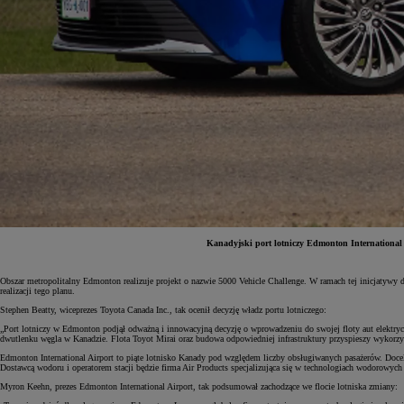
Kanadyjski port lotniczy Edmonton International 
Od
81 900 zł
Obszar metropolitalny Edmonton realizuje projekt o nazwie 5000 Vehicle Challenge. W ramach tej inicjatyw
realizacji tego planu.
Yaris Cross
Stephen Beatty, wiceprezes Toyota Canada Inc., tak ocenił decyzję władz portu lotniczego:
HYBRID
„Port lotniczy w Edmonton podjął odważną i innowacyjną decyzję o wprowadzeniu do swojej floty aut elekt
dwutlenku węgla w Kanadzie. Flota Toyot Mirai oraz budowa odpowiedniej infrastruktury przyspieszy wykorzy
Edmonton International Airport to piąte lotnisko Kanady pod względem liczby obsługiwanych pasażerów. Doce
Dostawcą wodoru i operatorem stacji będzie firma Air Products specjalizująca się w technologiach wodorowych 
Myron Keehn, prezes Edmonton International Airport, tak podsumował zachodzące we flocie lotniska zmiany: