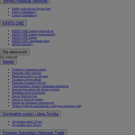
Toyota Financial Services
Kredyt niższych rat Toyota Easy
Kredyt standardowy
Leasing standardowy
KINTO ONE
KINTO ONE Leasing niższych rat
KINTO ONE Leasing konsumencki
KINTO ONE Najem
KINTO ONE Zarządzanie flotą
KINTO Mobility
Dla właścicieli
Dla właścicieli
Serwis
Promocje i sezonowe usługi
Pozostałe oferty serwisu
Rezerwacja wizyty w serwisie
Gwarancja Toyota Relax
Pozostałe Gwarancje Toyoty
Ubezpieczenia i naprawy blacharsko-lakiernicze
Innowacyjne usługi dla Twojej wygody
Bezpłatne Akcje Serwisowe
Serwis Dobrych Cen
Serwis w ASO się opłaca
Dostęp do informacji serwisowych
Wykaz wydanych zaświadczeń o odbytym szkoleniu (pdf)
Oryginalne części i oleje Toyota
Oryginalne części Toyoty
Oryginalne oleje Toyoty
Program Sprzedaży Hurtowej Trade