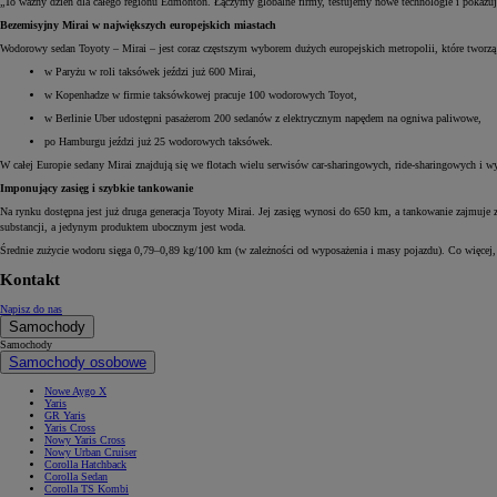
„To ważny dzień dla całego regionu Edmonton. Łączymy globalne firmy, testujemy nowe technologie i pokazu
Bezemisyjny Mirai w największych europejskich miastach
Wodorowy sedan Toyoty – Mirai – jest coraz częstszym wyborem dużych europejskich metropolii, które tworz
w Paryżu w roli taksówek jeździ już 600 Mirai,
w Kopenhadze w firmie taksówkowej pracuje 100 wodorowych Toyot,
w Berlinie Uber udostępni pasażerom 200 sedanów z elektrycznym napędem na ogniwa paliwowe,
po Hamburgu jeździ już 25 wodorowych taksówek.
W całej Europie sedany Mirai znajdują się we flotach wielu serwisów car-sharingowych, ride-sharingowych i 
Imponujący zasięg i szybkie tankowanie
Na rynku dostępna jest już druga generacja Toyoty Mirai. Jej zasięg wynosi do 650 km, a tankowanie zajmuj
substancji, a jedynym produktem ubocznym jest woda.
Średnie zużycie wodoru sięga 0,79–0,89 kg/100 km (w zależności od wyposażenia i masy pojazdu). Co więcej,
Kontakt
Napisz do nas
Samochody
Samochody
Samochody osobowe
Nowe Aygo X
Yaris
GR Yaris
Yaris Cross
Nowy Yaris Cross
Nowy Urban Cruiser
Corolla Hatchback
Corolla Sedan
Corolla TS Kombi