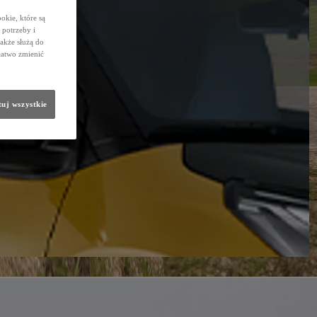
okie, które są
potrzeby i
także służą do
łatwo zmienić
uj wszystkie