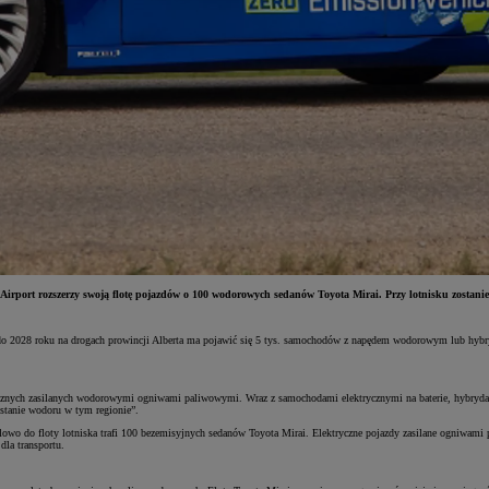
Airport rozszerzy swoją flotę pojazdów o 100 wodorowych sedanów Toyota Mirai. Przy lotnisku zosta
y do 2028 roku na drogach prowincji Alberta ma pojawić się 5 tys. samochodów z napędem wodorowym lub hyb
rycznych zasilanych wodorowymi ogniwami paliwowymi. Wraz z samochodami elektrycznymi na baterie, hybryda
stanie wodoru w tym regionie”.
lowo do floty lotniska trafi 100 bezemisyjnych sedanów Toyota Mirai. Elektryczne pojazdy zasilane ogniwami
dla transportu.