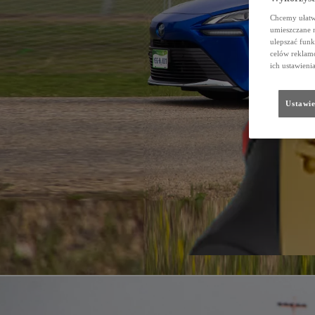
Chcemy ułatwi
umieszczane 
ulepszać funk
celów reklamo
ich ustawieni
Ustawie