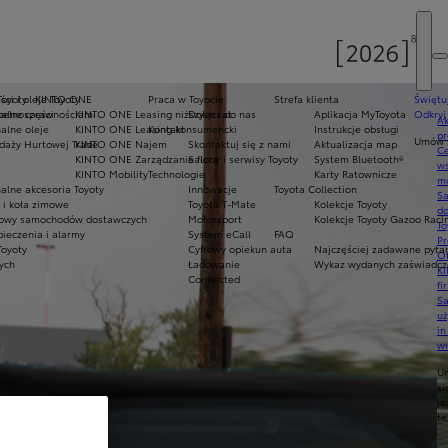
Toyoty
ci i oleje Toyoty
KINTO ONE
Praca w Toyocie
Strefa klienta
Świętu
epełnosprawnościami
alne części
KINTO ONE Leasing niższych rat
Dołącz do nas
Aplikacja MyToyota
Odkryj
Ak
alne oleje
KINTO ONE Leasing konsumencki
Kontakt
Instrukcje obsługi
pr
Umów s
daży Hurtowej Trade
KINTO ONE Najem
Skontaktuj się z nami
Aktualizacja map
Ce
KINTO ONE Zarządzanie flotą
Salony i serwisy Toyoty
System Bluetooth®
ws
KINTO Mobility
Technologie
Karty Ratownicze
mo
alne akcesoria Toyoty
Innowacje
Toyota Collection
S
i koła zimowe
Toyota T-Mate
Kolekcje Toyoty
do
owy samochodów dostawczych
Motorsport
Kolekcje Toyoty Gazoo Raci
To
ieczenia i alarmy
System eCall
FAQ
Pr
Toyoty
Cyfrowy opiekun auta
Najczęściej zadawane pyta
Of
nych
Ładowanie
Wykaz wydanych zaświadcze
KI
Connected
fi
S
u
in
w
U
si
ja
te