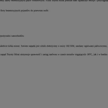
jemy zalety bezemisyjnych paliw wodorowych. Flota Toyota Mirai pomoże nam ograniczyć emisje i przyciągną
ą floty bezemisyjnych pojazdów do przewozu osób:
wypożyczalni samochodów.
e zaledwie kilka minut. Sercem napędu jest silnik elektryczny o mocy 182 KM, zasilany ogniwami paliwowymi
 napęd Toyoty Mirai utrzymuje sprawność i zasięg zarówno w czasie mrozów sięgających -30ºC, jak i w bardzo