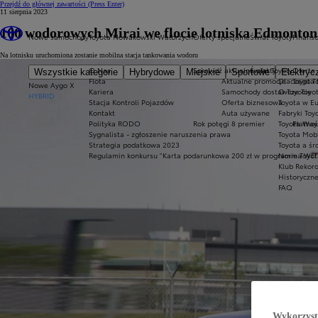
Przejdź do głównej zawartości
(Press Enter)
11 sierpnia 2023
100 wodorowych Mirai we flocie lotniska Edmonto
Nowe samochody
Toyota Nowakowski Wałbrzych
Oferty specjalne
Świat Toyoty
Finans
Na lotnisku uruchomiona zostanie mobilna stacja tankowania wodoru
O Nas
Sprawdź aktualne oferty
Świat Toyoty
Oferta 
Wszystkie kategorie
Hybrydowe
Miejskie
Sportowe
Elektryc
Flota
Aktualne promocje
Dlaczego T
Toyota 
Nowe Aygo X
Kariera
Samochody dostawcze Toyot
O Toyocie
HYBRID
Stacja Kontroli Pojazdów
Oferta biznesowa
Toyota w E
Kontakt
Auta używane
Fabryki Toy
Polityka RODO
Rok potęgi 8 premier
Toyota Way
Płatnoś
Sygnalista - zgłoszenie naruszenia prawa
Toyota Mobi
Strategia podatkowa 2023
Toyota a ś
Regulamin konkursu "Karta podarunkowa 200 zł w programie Toyo
Norma WLT
Klub Rekor
Historyczn
FAQ
Wykorzystu