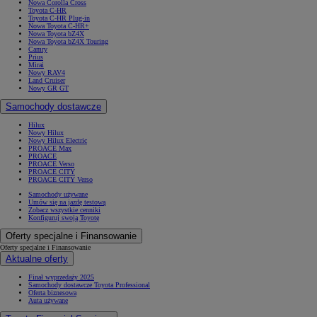
Nowa Corolla Cross
Toyota C-HR
Toyota C-HR Plug-in
Nowa Toyota C-HR+
Nowa Toyota bZ4X
Nowa Toyota bZ4X Touring
Camry
Prius
Mirai
Nowy RAV4
Land Cruiser
Nowy GR GT
Samochody dostawcze
Hilux
Nowy Hilux
Nowy Hilux Electric
PROACE Max
PROACE
PROACE Verso
PROACE CITY
PROACE CITY Verso
Samochody używane
Umów się na jazdę testową
Zobacz wszystkie cenniki
Konfiguruj swoją Toyotę
Oferty specjalne i Finansowanie
Oferty specjalne i Finansowanie
Aktualne oferty
Finał wyprzedaży 2025
Samochody dostawcze Toyota Professional
Oferta biznesowa
Auta używane