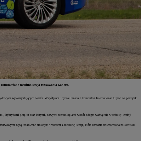
nie uruchomiona mobilna stacja tankowania wodoru.
rydowych wykorzystujących wodór. Współpraca Toyota Canada z Edmonton International Airport to początek
mi, hybrydami plug-in oraz innymi, nowymi technologiami wodór odegra ważną rolę w redukcji emisji
 paliwowymi będą tankowane zielonym wodorem z mobilnej stacji, która zostanie uruchomiona na lotnisku.