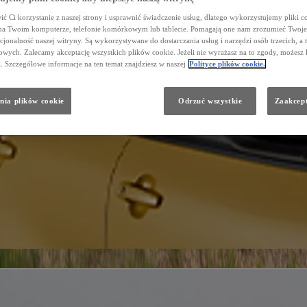
ć Ci korzystanie z naszej strony i usprawnić świadczenie usług, dlatego wykorzystujemy pliki co
na Twoim komputerze, telefonie komórkowym lub tablecie. Pomagają one nam zrozumieć Twoje 
cjonalność naszej witryny. Są wykorzystywane do dostarczania usług i narzędzi osób trzecich, a 
wych. Zalecamy akceptację wszystkich plików cookie. Jeżeli nie wyrażasz na to zgody, możesz 
a. Szczegółowe informacje na ten temat znajdziesz w naszej
Polityce plików cookie.
nia plików cookie
Odrzuć wszystkie
Zaakcept