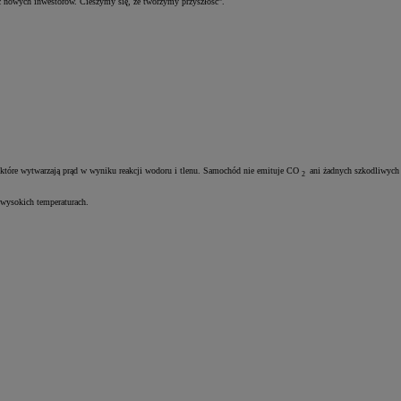
ć nowych inwestorów. Cieszymy się, że tworzymy przyszłość”.
, które wytwarzają prąd w wyniku reakcji wodoru i tlenu. Samochód nie emituje CO
ani żadnych szkodliwych
2
 wysokich temperaturach.