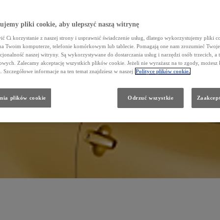
jemy pliki cookie, aby ulepszyć naszą witrynę
cji
Wspomaganie
parkowania
ć Ci korzystanie z naszej strony i usprawnić świadczenie usług, dlatego wykorzystujemy pliki co
na Twoim komputerze, telefonie komórkowym lub tablecie. Pomagają one nam zrozumieć Twoje 
cjonalność naszej witryny. Są wykorzystywane do dostarczania usług i narzędzi osób trzecich, a 
wych. Zalecamy akceptację wszystkich plików cookie. Jeżeli nie wyrażasz na to zgody, możesz 
a. Szczegółowe informacje na ten temat znajdziesz w naszej
Polityce plików cookie.
nia plików cookie
Odrzuć wszystkie
Zaakcept