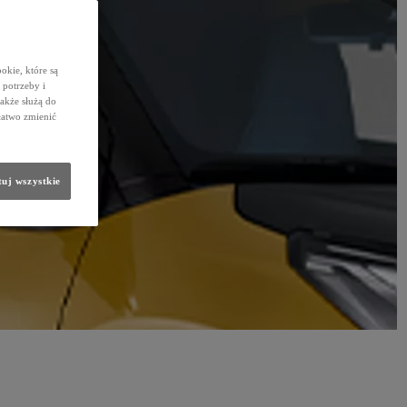
okie, które są
potrzeby i
także służą do
łatwo zmienić
uj wszystkie