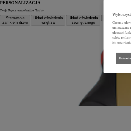
PERSONALIZACJA
Twoja Toyota jeszcze bardziej Twoja*
Wykorzystu
Sterowanie
Układ oświetlenia
Układ oświetlenia
Układ klimatyza
zamkiem drzwi
wnętrza
zewnętrznego
Chcemy ułatwi
umieszczane 
ulepszać funk
celów reklamo
ich ustawieni
Ustawie