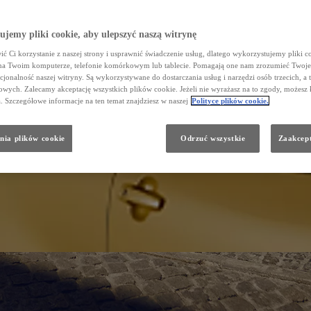
jemy pliki cookie, aby ulepszyć naszą witrynę
ć Ci korzystanie z naszej strony i usprawnić świadczenie usług, dlatego wykorzystujemy pliki co
na Twoim komputerze, telefonie komórkowym lub tablecie. Pomagają one nam zrozumieć Twoje 
cjonalność naszej witryny. Są wykorzystywane do dostarczania usług i narzędzi osób trzecich, a 
wych. Zalecamy akceptację wszystkich plików cookie. Jeżeli nie wyrażasz na to zgody, możesz 
a. Szczegółowe informacje na ten temat znajdziesz w naszej
Polityce plików cookie.
nia plików cookie
Odrzuć wszystkie
Zaakcept