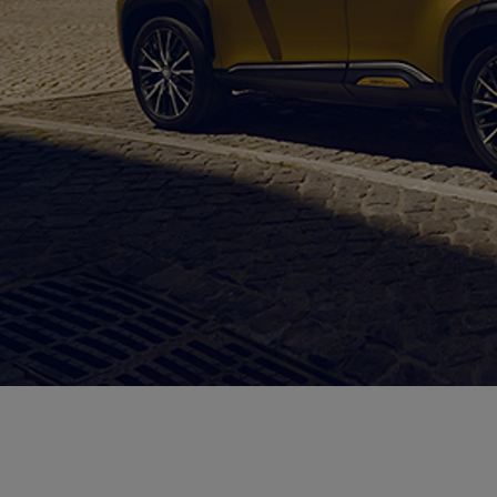
Od
81 900 zł
Yaris Cross
HYBRID