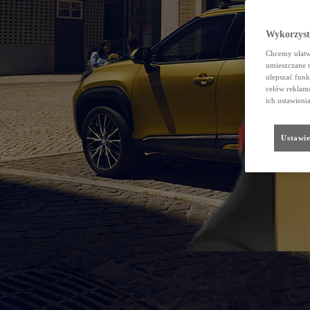
Wykorzystu
Chcemy ułatwi
umieszczane 
ulepszać funk
celów reklamo
ich ustawieni
Ustawie