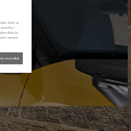
okie, które są
potrzeby i
także służą do
łatwo zmienić
uj wszystkie