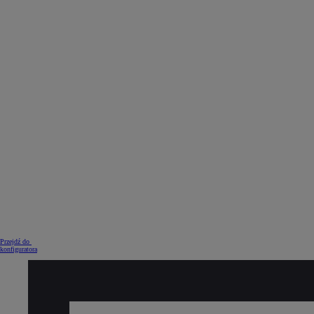
Od
105 300 zł
Corolla Hatchback
HYBRID
Przejdź do
konfiguratora