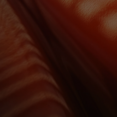
Od
105 300 zł
Corolla Hatchback
HYBRID