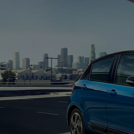
Od
81 900 zł
Yaris Cross
HYBRID