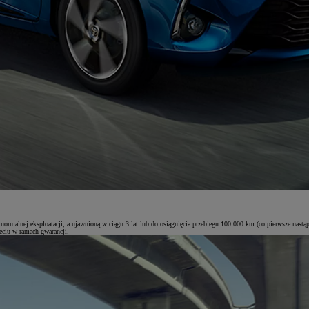
rmalnej eksploatacji, a ujawnioną w ciągu 3 lat lub do osiągnięcia przebiegu 100 000 km (co pierwsze nastąp
ięciu w ramach gwarancji.