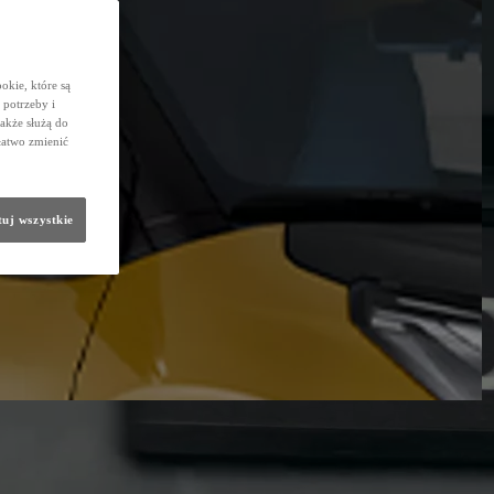
okie, które są
potrzeby i
także służą do
łatwo zmienić
uj wszystkie