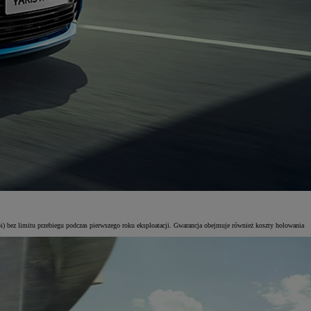
i) bez limitu przebiegu podczas pierwszego roku eksploatacji. Gwarancja obejmuje również koszty holowania