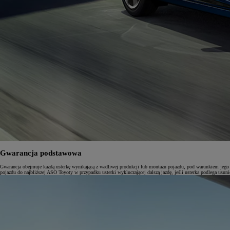
Gwarancja podstawowa
Gwarancja obejmuje każdą usterkę wynikającą z wadliwej produkcji lub montażu pojazdu, pod warunkiem jego no
pojazdu do najbliższej ASO Toyoty w przypadku usterki wykluczającej dalszą jazdę, jeśli usterka podlega usun