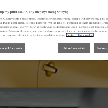
jemy pliki cookie, aby ulepszyć naszą witrynę
ć Ci korzystanie z naszej strony i usprawnić świadczenie usług, dlatego wykorzystujemy pliki co
na Twoim komputerze, telefonie komórkowym lub tablecie. Pomagają one nam zrozumieć Twoje 
cjonalność naszej witryny. Są wykorzystywane do dostarczania usług i narzędzi osób trzecich, a 
wych. Zalecamy akceptację wszystkich plików cookie. Jeżeli nie wyrażasz na to zgody, możesz 
a. Szczegółowe informacje na ten temat znajdziesz w naszej
Polityce plików cookie.
nia plików cookie
Odrzuć wszystkie
Zaakcept