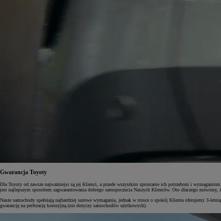
Gwarancja Toyoty
Dla Toyoty od zawsze najważniejsi są jej Klienci, a przede wszystkim sprostanie ich potrzebom i wymaganio
jest najlepszym sposobem zagwarantowania dobrego samopoczucia Naszych Klientów. Oto dlaczego mówimy, że To
Nasze samochody spełniają najbardziej surowe wymagania, jednak w trosce o spokój Klienta oferujemy 3-letnią
gwarancję na perforację korozyjną (nie dotyczy samochodów użytkowych).