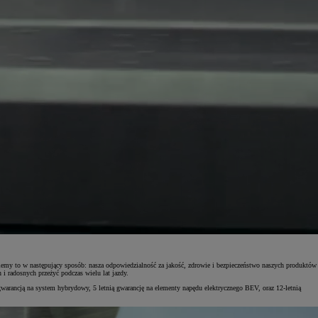
iemy to w następujący sposób: nasza odpowiedzialność za jakość, zdrowie i bezpieczeństwo naszych produktów
 radosnych przeżyć podczas wielu lat jazdy.
gwarancją na system hybrydowy, 5 letnią gwarancję na elementy napędu elektrycznego BEV, oraz 12-letnią