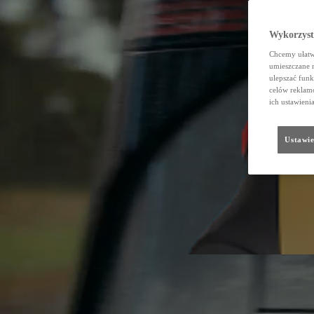
Wykorzystu
Chcemy ułatwi
umieszczane 
ulepszać funk
celów reklamo
ich ustawieni
Ustawie