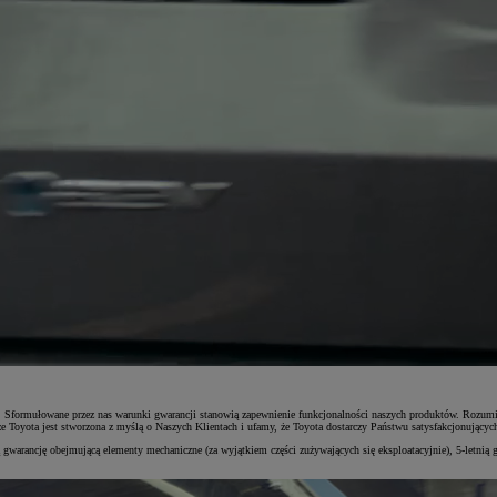
m. Sformułowane przez nas warunki gwarancji stanowią zapewnienie funkcjonalności naszych produktów. Rozum
yota jest stworzona z myślą o Naszych Klientach i ufamy, że Toyota dostarczy Państwu satysfakcjonujących i
 gwarancję obejmującą elementy mechaniczne (za wyjątkiem części zużywających się eksploatacyjnie), 5-letnią 