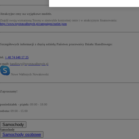
Atrakcyjne ceny na wyjątkowe modele.
Znajdź swoją wymarzoną Toyotę w niezwykle korzystnej cenie i w atrakcyjnym finansowaniu:
http://www.toyotawalbrzych.pl/campaigns/outlet.json
Szczegółowych informacji z chęcią udzielą Państwu pracownicy Działu Handlowego:
tel.
+ 48 74 648 17 25
e-mail:
handlowy@toyotawalbrzych.pl
Nowe Wałbrzych Nowakowski
Zapraszamy!
poniedziałek - piątek:
09:00 - 18:00
sobota:
09:00 - 15:00
Samochody
Samochody
Samochody osobowe