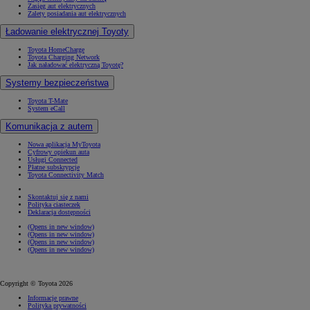
Zasięg aut elektrycznych
Zalety posiadania aut elektrycznych
Ładowanie elektrycznej Toyoty
Toyota HomeCharge
Toyota Charging Network
Jak naładować elektryczną Toyotę?
Systemy bezpieczeństwa
Toyota T-Mate
System eCall
Komunikacja z autem
Nowa aplikacja MyToyota
Cyfrowy opiekun auta
Usługi Connected
Płatne subskrypcje
Toyota Connectivity Match
Skontaktuj się z nami
Polityka ciasteczek
Deklaracja dostępności
(Opens in new window)
(Opens in new window)
(Opens in new window)
(Opens in new window)
Copyright © Toyota 2026
Informacje prawne
Polityka prywatności