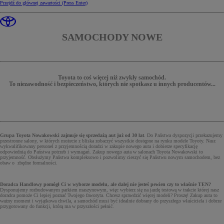
Przejdź do głównej zawartości
(Press Enter)
SAMOCHODY NOWE
Toyota to coś więcej niż zwykły samochód.
To niezawodność i bezpieczeństwo, których nie spotkasz u innych producentów...
Grupa Toyota Nowakowski zajmuje się sprzedażą aut już od 30 lat
. Do Państwa dyspozycji przekazujemy
przestronne salony, w których możecie z bliska zobaczyć wszystkie dostępne na rynku modele Toyoty. Nasz
wykwalifikowany personel z przyjemnością doradzi w zakupie nowego auta i dobierze specyfikację
odpowiednią do Państwa potrzeb i wymagań. Zakup nowego auta w salonach Toyota Nowakowski to
przyjemność. Obsłużymy Państwa kompleksowo i pozwolimy cieszyć się Państwu nowym samochodem, bez
obaw o zbędne formalności.
Doradca Handlowy pomógł Ci w wyborze modelu, ale dalej nie jesteś pewien czy to właśnie TEN?
Dysponujemy rozbudowanym parkiem maszynowym, więc wybierz się na jazdę testową w trakcie której nasz
doradca pomoże Ci lepiej poznać Twojego faworyta. Chcesz sprawdzić więcej modeli? Proszę! Zakup auta to
ważny moment i wyjątkowa chwila, a samochód musi być idealnie dobrany do przyszłego właściciela i dobrze
przygotowany do funkcji, którą ma w przyszłości pełnić.