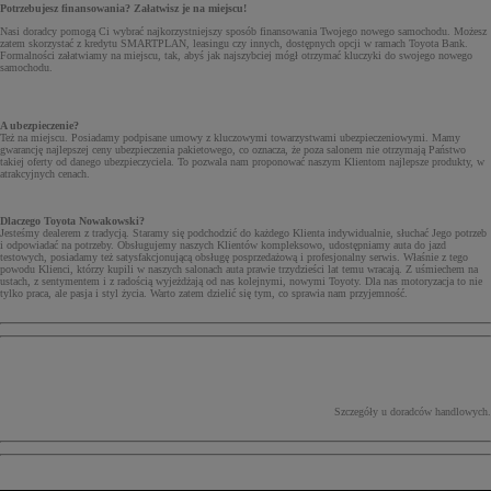
Potrzebujesz finansowania? Załatwisz je na miejscu!
Nasi doradcy pomogą Ci wybrać najkorzystniejszy sposób finansowania Twojego nowego samochodu. Możesz
zatem skorzystać z kredytu SMARTPLAN, leasingu czy innych, dostępnych opcji w ramach Toyota Bank.
Formalności załatwiamy na miejscu, tak, abyś jak najszybciej mógł otrzymać kluczyki do swojego nowego
samochodu.
A ubezpieczenie?
Też na miejscu. Posiadamy podpisane umowy z kluczowymi towarzystwami ubezpieczeniowymi. Mamy
gwarancję najlepszej ceny ubezpieczenia pakietowego, co oznacza, że poza salonem nie otrzymają Państwo
takiej oferty od danego ubezpieczyciela. To pozwala nam proponować naszym Klientom najlepsze produkty, w
atrakcyjnych cenach.
Dlaczego Toyota Nowakowski?
Jesteśmy dealerem z tradycją. Staramy się podchodzić do każdego Klienta indywidualnie, słuchać Jego potrzeb
i odpowiadać na potrzeby. Obsługujemy naszych Klientów kompleksowo, udostępniamy auta do jazd
testowych, posiadamy też satysfakcjonującą obsługę posprzedażową i profesjonalny serwis. Właśnie z tego
powodu Klienci, którzy kupili w naszych salonach auta prawie trzydzieści lat temu wracają. Z uśmiechem na
ustach, z sentymentem i z radością wyjeżdżają od nas kolejnymi, nowymi Toyoty. Dla nas motoryzacja to nie
tylko praca, ale pasja i styl życia. Warto zatem dzielić się tym, co sprawia nam przyjemność.
Szczegóły u doradców handlowych.