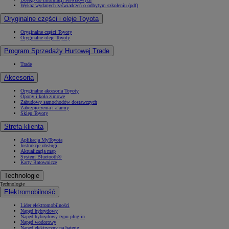
Wykaz wydanych zaświadczeń o odbytym szkoleniu (pdf)
Oryginalne części i oleje Toyota
Oryginalne części Toyoty
Oryginalne oleje Toyoty
Program Sprzedaży Hurtowej Trade
Trade
Akcesoria
Oryginalne akcesoria Toyoty
Opony i koła zimowe
Zabudowy samochodów dostawczych
Zabezpieczenia i alarmy
Sklep Toyoty
Strefa klienta
Aplikacja MyToyota
Instrukcje obsługi
Aktualizacja map
System Bluetooth®
Karty Ratownicze
Technologie
Technologie
Elektromobilność
Lider elektromobilności
Napęd hybrydowy
Napęd hybrydowy typu plug-in
Napęd wodorowy
Napęd elektryczny na baterię