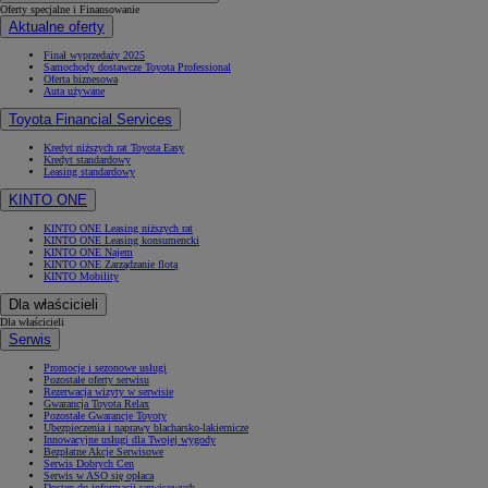
Oferty specjalne i Finansowanie
Aktualne oferty
Finał wyprzedaży 2025
Samochody dostawcze Toyota Professional
Oferta biznesowa
Auta używane
Toyota Financial Services
Kredyt niższych rat Toyota Easy
Kredyt standardowy
Leasing standardowy
KINTO ONE
KINTO ONE Leasing niższych rat
KINTO ONE Leasing konsumencki
KINTO ONE Najem
KINTO ONE Zarządzanie flotą
KINTO Mobility
Dla właścicieli
Dla właścicieli
Serwis
Promocje i sezonowe usługi
Pozostałe oferty serwisu
Rezerwacja wizyty w serwisie
Gwarancja Toyota Relax
Pozostałe Gwarancje Toyoty
Ubezpieczenia i naprawy blacharsko-lakiernicze
Innowacyjne usługi dla Twojej wygody
Bezpłatne Akcje Serwisowe
Serwis Dobrych Cen
Serwis w ASO się opłaca
Dostęp do informacji serwisowych