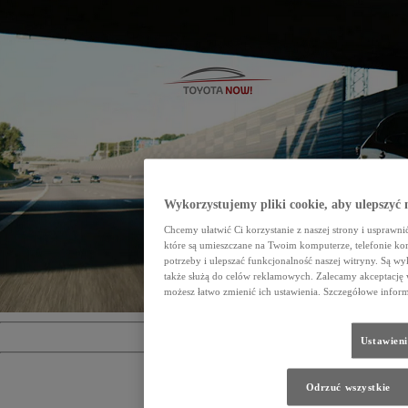
Wykorzystujemy pliki cookie, aby ulepszyć 
Chcemy ułatwić Ci korzystanie z naszej strony i usprawni
które są umieszczane na Twoim komputerze, telefonie k
potrzeby i ulepszać funkcjonalność naszej witryny. Są wy
także służą do celów reklamowych. Zalecamy akceptację w
możesz łatwo zmienić ich ustawienia. Szczegółowe informa
Ustawieni
TOYOTA OUTLET
Odrzuć wszystkie