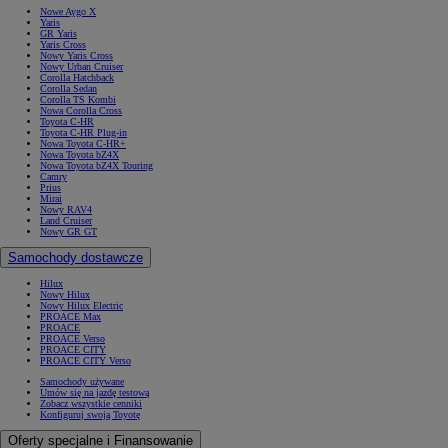
Nowe Aygo X
Yaris
GR Yaris
Yaris Cross
Nowy Yaris Cross
Nowy Urban Cruiser
Corolla Hatchback
Corolla Sedan
Corolla TS Kombi
Nowa Corolla Cross
Toyota C-HR
Toyota C-HR Plug-in
Nowa Toyota C-HR+
Nowa Toyota bZ4X
Nowa Toyota bZ4X Touring
Camry
Prius
Mirai
Nowy RAV4
Land Cruiser
Nowy GR GT
Samochody dostawcze
Hilux
Nowy Hilux
Nowy Hilux Electric
PROACE Max
PROACE
PROACE Verso
PROACE CITY
PROACE CITY Verso
Samochody używane
Umów się na jazdę testową
Zobacz wszystkie cenniki
Konfiguruj swoją Toyotę
Oferty specjalne i Finansowanie