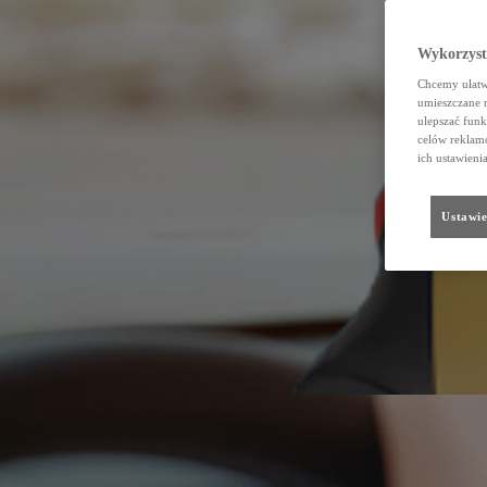
Wykorzystu
Chcemy ułatwi
umieszczane 
ulepszać funk
celów reklamo
ich ustawieni
Ustawie