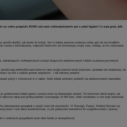
Ale czy wobec przepisów RODO używanie wideorejestratorów jest w pełni legalne? Co nam grozi, jeśli
y sposób określić, jak doszło do kolizji. Jest to bardzo pomocne zwłaszcza wtedy, gdy nie ma świadków
ć. Jak wynika z doświadczenia, większość kierowców nie kwestionuje swojej winy, wiedząc, że ich wykroczenie
ch, zaskakujących i niebezpiecznych sytuacji drogowych zarejestrowanych właśnie za pomocą prywatnych
umożliwiają zidentyfikowania kierowcy (auto mogło przecież zostać pożyczone, sprzedane lub skradzione), ale
dzielimy się nim z wąskim gronem znajomych – i tak łamiemy przepisy.
azać policji i wykorzystać je w sądzie. Jeżeli jednak zechcemy podzielić się zarejestrowanym materiałem
po przekroczeniu każdej granicy sytuacja może się diametralnie zmienić. Na terytorium takich krajów, jak
je całkowity zakaz pod groźbą mandatu wynoszącego 10 000 Euro. Jeżeli zostaniemy w tym kraju zatrzymani
by jednoznacznie przesądzał o czyjejś winie lub niewinności. W Norwegii, Francji, Wielkiej Brytanii czy
muszą zostać o tym fakcie poinformowani, co jest praktycznie niemożliwe do wyegzekwowania i sprawia,
 ale w niektórych przypadkach może także bardzo je skomplikować.