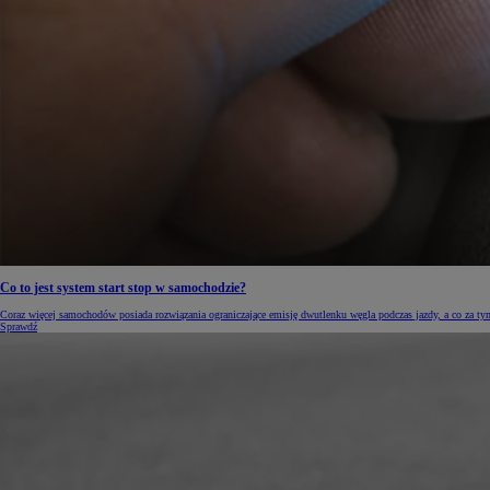
Co to jest system start stop w samochodzie?
Coraz więcej samochodów posiada rozwiązania ograniczające emisję dwutlenku węgla podczas jazdy, a co za tym 
Sprawdź