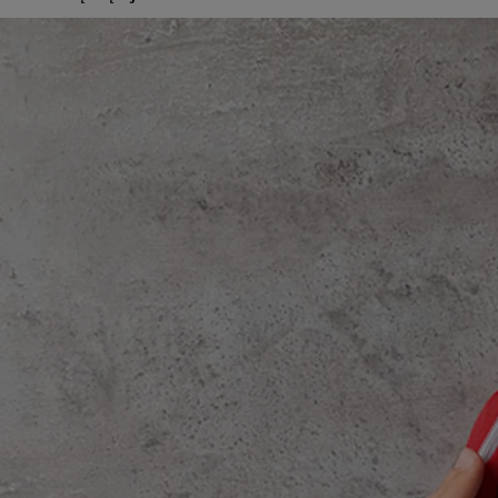
Od
81 900 zł
Yaris Cross
HYBRID