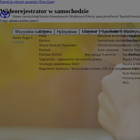
Przejdź do głównej zawartości
(Press Enter)
Wideorejestrator w samochodzie
Nowe samochody
Toyota Nowakowski Wałbrzych
Oferty specjalne
Świat Toyoty
Finans
Czego zabrania polskie prawo?
O Nas
Sprawdź aktualne oferty
Świat Toyoty
Oferta 
Wszystkie kategorie
Hybrydowe
Miejskie
Sportowe
Elektryc
Flota
Aktualne promocje
Dlaczego T
Toyota 
Nowe Aygo X
Kariera
Samochody dostawcze Toyot
O Toyocie
HYBRID
Stacja Kontroli Pojazdów
Oferta biznesowa
Toyota w E
Kontakt
Auta używane
Fabryki Toy
Polityka RODO
Rok potęgi 8 premier
Toyota Way
Płatnoś
Sygnalista - zgłoszenie naruszenia prawa
Toyota Mobi
Strategia podatkowa 2023
Toyota a ś
Regulamin konkursu "Karta podarunkowa 200 zł w programie Toyo
Norma WLT
Klub Rekor
Historyczn
FAQ