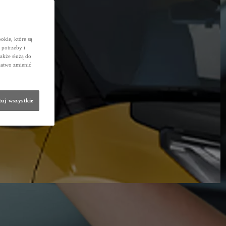
okie, które są
potrzeby i
także służą do
łatwo zmienić
uj wszystkie