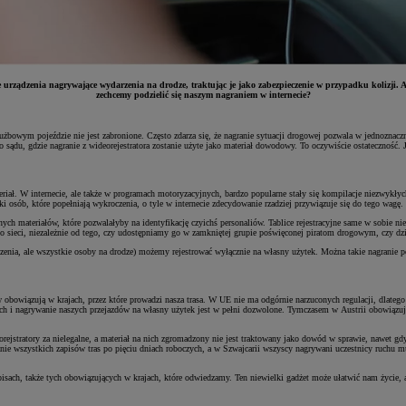
 urządzenia nagrywające wydarzenia na drodze, traktując je jako zabezpieczenie w przypadku kolizji. 
zechcemy podzielić się naszym nagraniem w internecie?
bowym pojeździe nie jest zabronione. Często zdarza się, że nagranie sytuacji drogowej pozwala w jednoznaczn
 do sądu, gdzie nagranie z wideorejestratora zostanie użyte jako materiał dowodowy. To oczywiście ostatecznoś
riał. W internecie, ale także w programach motoryzacyjnych, bardzo popularne stały się kompilacje niezwykły
nki osób, które popełniają wykroczenia, o tyle w internecie zdecydowanie rzadziej przywiązuje się do tego wagę.
materiałów, które pozwalałyby na identyfikację czyichś personaliów. Tablice rejestracyjne same w sobie nie 
fi do sieci, niezależnie od tego, czy udostępniamy go w zamkniętej grupie poświęconej piratom drogowym, czy 
enia, ale wszystkie osoby na drodze) możemy rejestrować wyłącznie na własny użytek. Można takie nagranie pok
w obowiązują w krajach, przez które prowadzi nasza trasa. W UE nie ma odgórnie narzuconych regulacji, dlatego 
cych i nagrywanie naszych przejazdów na własny użytek jest w pełni dozwolone. Tymczasem w Austrii obowiązu
rejstratory za nielegalne, a materiał na nich zgromadzony nie jest traktowany jako dowód w sprawie, nawet gdy
anie wszystkich zapisów tras po pięciu dniach roboczych, a w Szwajcarii wszyscy nagrywani uczestnicy ruchu 
pisach, także tych obowiązujących w krajach, które odwiedzamy. Ten niewielki gadżet może ułatwić nam życie,