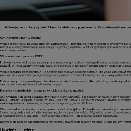
Wideorejestratory cieszą się wśród kierowców niesłabnącą popularnością. Coraz więcej osób montuje
Czy wideorejestratory są legalne?
Według obecnie obowiązujących przepisów zamontowanie i korzystanie z wideorejestratora w prywatnym lub służ
zdarzenia, a strony przedstawiają wykluczający się przebieg wydarzeń. W takich sytuacjach sprawa może trafić
zostało zarejestrowane.
Wideorejestrator i przepisy RODO
Problemy i niejasności prawne zaczynają się w momencie, gdy zechcemy udostępnić szerzej zarejestrowany mate
urządzeń. O ile realizatorzy telewizyjni dbają, by z materiału wideo zostały usunięte numery tablic oraz wizeru
Według obowiązujących przepisów RODO nasze dane osobowe podlegają ochronie i nie wolno udostępniać żadnych 
jeżeli na filmie oprócz samego pojazdu pojawia się również wizerunek kierującego i film w takiej postaci tra
Podsumowując: filmy pozwalające zidentyfikować uczestników ruchu (nie tylko tych, którzy popełniają wykrocz
dalej, musimy zamazać twarze i tablice rejestracyjne.
Kamerka w samochodzie - uwaga na wysokie mandaty za granicą!
Jeśli wybieramy się autem na zagraniczne wakacje, warto sprawdzić, jakie przepisy dotyczące wideorejestratoró
Dania, Holandia, Hiszpania, Szwecja, Włochy, Serbia czy Bośnia i Hercegowina używanie urządzeń rejestrują
z wideorejestratorem dwukrotnie, za drugim razem zapłacimy już 25 000 Euro.
Choć drakońskie stawki z Austrii są wyjątkiem, wiele krajów (jak np. Portugalia czy Luksemburg) uznają wideo
Słowacji urządzenie musi być zainstalowane tak, aby nie zasłaniało widoku. Węgierskie prawo nakazuje kasow
że wideorejestratory w tym kraju – choć są prawnie dozwolone – nie mogą być legalnie użytkowane.
Decydując się na zakup wideorejestratora, powinniśmy zdawać sobie sprawę z zagrożeń i śledzić zmiany w prze
Dowiedz się więcej