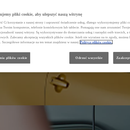
jemy pliki cookie, aby ulepszyć naszą witrynę
ć Ci korzystanie z naszej strony i usprawnić świadczenie usług, dlatego wykorzystujemy pliki co
na Twoim komputerze, telefonie komórkowym lub tablecie. Pomagają one nam zrozumieć Twoje 
cjonalność naszej witryny. Są wykorzystywane do dostarczania usług i narzędzi osób trzecich, a 
wych. Zalecamy akceptację wszystkich plików cookie. Jeżeli nie wyrażasz na to zgody, możesz 
a. Szczegółowe informacje na ten temat znajdziesz w naszej
Polityce plików cookie.
nia plików cookie
Odrzuć wszystkie
Zaakcept