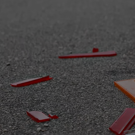
Od
105 300 zł
Corolla Hatchback
HYBRID