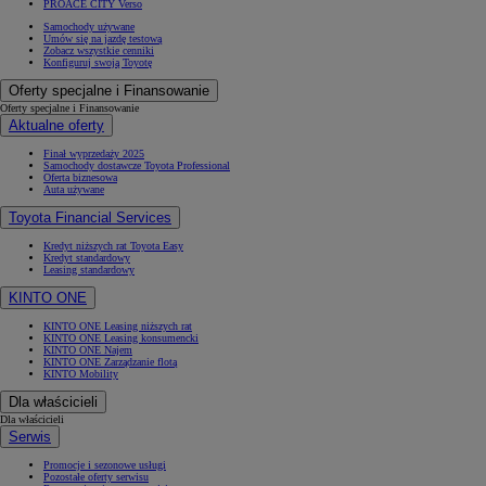
PROACE CITY Verso
Samochody używane
Umów się na jazdę testową
Zobacz wszystkie cenniki
Konfiguruj swoją Toyotę
Oferty specjalne i Finansowanie
Oferty specjalne i Finansowanie
Aktualne oferty
Finał wyprzedaży 2025
Samochody dostawcze Toyota Professional
Oferta biznesowa
Auta używane
Toyota Financial Services
Kredyt niższych rat Toyota Easy
Kredyt standardowy
Leasing standardowy
KINTO ONE
KINTO ONE Leasing niższych rat
KINTO ONE Leasing konsumencki
KINTO ONE Najem
KINTO ONE Zarządzanie flotą
KINTO Mobility
Dla właścicieli
Dla właścicieli
Serwis
Promocje i sezonowe usługi
Pozostałe oferty serwisu