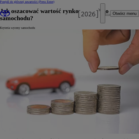
Przejdź do głównej zawartości
(Press Enter)
Jak oszacować wartość rynkową swojego
Otwórz menu
samochodu?
Kryteria wyceny samochodu