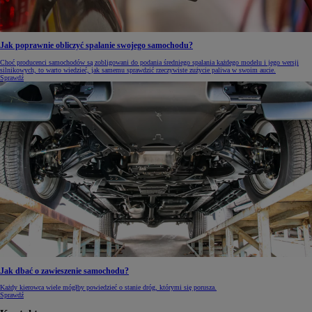
Jak poprawnie obliczyć spalanie swojego samochodu?
Choć producenci samochodów są zobligowani do podania średniego spalania każdego modelu i jego wersji
silnikowych, to warto wiedzieć, jak samemu sprawdzić rzeczywiste zużycie paliwa w swoim aucie.
Sprawdź
Jak dbać o zawieszenie samochodu?
Każdy kierowca wiele mógłby powiedzieć o stanie dróg, którymi się porusza.
Sprawdź