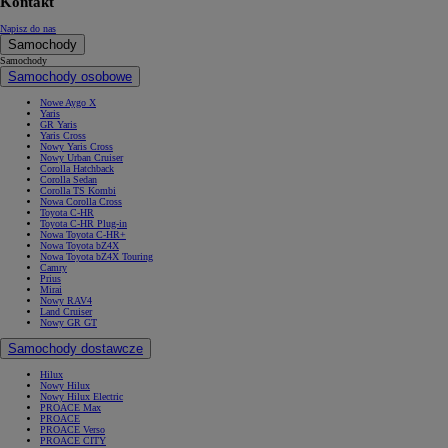
Kontakt
Napisz do nas
Samochody
Samochody
Samochody osobowe
Nowe Aygo X
Yaris
GR Yaris
Yaris Cross
Nowy Yaris Cross
Nowy Urban Cruiser
Corolla Hatchback
Corolla Sedan
Corolla TS Kombi
Nowa Corolla Cross
Toyota C-HR
Toyota C-HR Plug-in
Nowa Toyota C-HR+
Nowa Toyota bZ4X
Nowa Toyota bZ4X Touring
Camry
Prius
Mirai
Nowy RAV4
Land Cruiser
Nowy GR GT
Samochody dostawcze
Hilux
Nowy Hilux
Nowy Hilux Electric
PROACE Max
PROACE
PROACE Verso
PROACE CITY