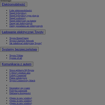
Technologie
Elektromobilność
Lider elektromobilności
Napęd hybrydowy
Napęd hybrydowy typu plug-in
Napęd wodorowy
Napęd elektryczny na baterię
Zasięg aut elektrycznych
Zalety posiadania aut elektrycznych
Ładowanie elektrycznej Toyoty
Toyota HomeCharge
Toyota Charging Network
Jak naładować elektryczną Toyotę?
Systemy bezpieczeństwa
Toyota T-Mate
System eCall
Komunikacja z autem
Nowa aplikacja MyToyota
Cyfrowy opiekun auta
Usługi Connected
Płatne subskrypcje
Toyota Connectivity Match
Skontaktuj się z nami
Polityka ciasteczek
Deklaracja dostępności
(Opens in new window)
(Opens in new window)
(Opens in new window)