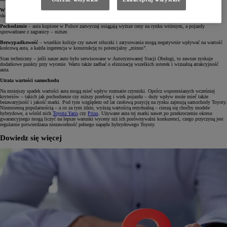
Wyposażenie dodatkowe
– jeśli nasz samochód posiada dodatkowe akcesoria, takie jak relingi, boks, hak,
skórzaną tapicerkę czy komplet kół zimowych, to jego wartość będzie znacznie wyższa.
Pochodzenie
– auta kupione w Polsce zazwyczaj osiągają wyższe ceny na rynku wtórnym, a pojazdy
sprowadzane z zagranicy – niższe.
Bezwypadkowość
– wszelkie kolizje czy nawet stłuczki i zarysowania mogą negatywnie wpływać na wartość
końcową auta, a każda ingerencja w konstrukcję to potencjalny „minus”.
Stan techniczny – jeśli nasze auto było serwisowane w Autoryzowanej Stacji Obsługi, to zawsze zyskuje
dodatkowe punkty przy wycenie. Warto także zadbać o eliminację wszelkich usterek i wizualną atrakcyjność
auta.
Utrata wartości samochodu
Na mniejszy spadek wartości auta mogą mieć wpływ rozmaite czynniki. Oprócz wspomnianych wcześniej
kryteriów – takich jak pochodzenie czy niższy przebieg i wiek pojazdu – duży wpływ może mieć także
bezawaryjność i jakość marki. Pod tym względem od lat czołową pozycję na rynku zajmują samochody Toyoty.
Niezmienną popularnością – a co za tym idzie, wyższą wartością rezydualną – cieszą się choćby modele
hybrydowe, a wśród nich
Toyota Yaris
czy
Prius
. Używane auta tej marki nawet po przekroczeniu okresu
gwarancyjnego mogą liczyć na lepsze warunki wyceny niż ich porównywalni konkurenci, czego przyczyną jest
regularnie potwierdzana niezawodność pełnego napędu hybrydowego Toyoty.
Dowiedz się więcej