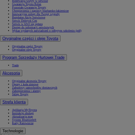
Rezerwacja wizyty w serwisie
Gwarancja Toyota Relax
Pozostałe Gwarancje Toyoty
Ubezpieczenia i naprawy blacharsko-lakiernicze
Innowacyjne usługi dla Twojej wygody
Bezpłatne Akcje Serwisowe
Serwis Dobrych Cen
Serwis w ASO się opłaca
Dostęp do informacji serwisowych
Wykaz wydanych zaświadczeń o odbytym szkoleniu (pdf)
Oryginalne części i oleje Toyota
Oryginalne części Toyoty
Oryginalne oleje Toyoty
Program Sprzedaży Hurtowej Trade
Trade
Akcesoria
Oryginalne akcesoria Toyoty
Opony i koła zimowe
Zabudowy samochodów dostawczych
Zabezpieczenia i alarmy
Sklep Toyoty
Strefa klienta
Aplikacja MyToyota
Instrukcje obsługi
Aktualizacja map
System Bluetooth®
Karty Ratownicze
Technologie