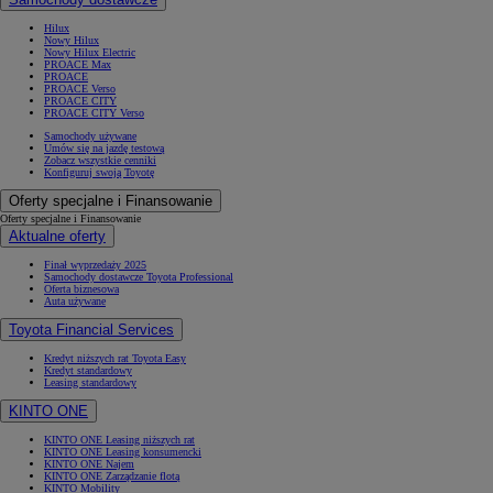
Hilux
Nowy Hilux
Nowy Hilux Electric
PROACE Max
PROACE
PROACE Verso
PROACE CITY
PROACE CITY Verso
Samochody używane
Umów się na jazdę testową
Zobacz wszystkie cenniki
Konfiguruj swoją Toyotę
Oferty specjalne i Finansowanie
Oferty specjalne i Finansowanie
Aktualne oferty
Finał wyprzedaży 2025
Samochody dostawcze Toyota Professional
Oferta biznesowa
Auta używane
Toyota Financial Services
Kredyt niższych rat Toyota Easy
Kredyt standardowy
Leasing standardowy
KINTO ONE
KINTO ONE Leasing niższych rat
KINTO ONE Leasing konsumencki
KINTO ONE Najem
KINTO ONE Zarządzanie flotą
KINTO Mobility