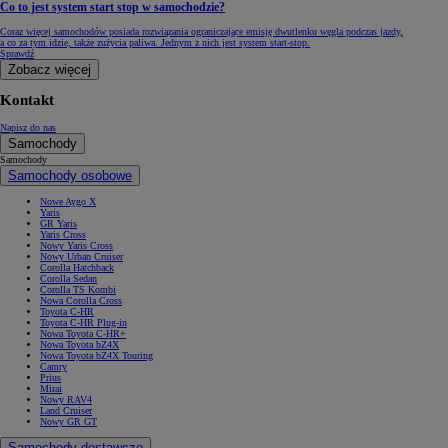
Co to jest system start stop w samochodzie?
Coraz więcej samochodów posiada rozwiązania ograniczające emisję dwutlenku węgla podczas jazdy,
a co za tym idzie, także zużycia paliwa. Jednym z nich jest system start-stop.
Sprawdź
Zobacz więcej
Kontakt
Napisz do nas
Samochody
Samochody
Samochody osobowe
Nowe Aygo X
Yaris
GR Yaris
Yaris Cross
Nowy Yaris Cross
Nowy Urban Cruiser
Corolla Hatchback
Corolla Sedan
Corolla TS Kombi
Nowa Corolla Cross
Toyota C-HR
Toyota C-HR Plug-in
Nowa Toyota C-HR+
Nowa Toyota bZ4X
Nowa Toyota bZ4X Touring
Camry
Prius
Mirai
Nowy RAV4
Land Cruiser
Nowy GR GT
Samochody dostawcze