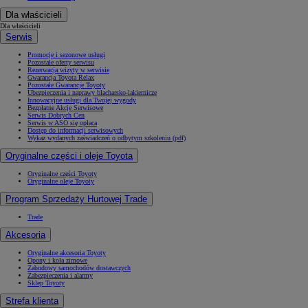
Dla właścicieli
Dla właścicieli
Serwis
Promocje i sezonowe usługi
Pozostałe oferty serwisu
Rezerwacja wizyty w serwisie
Gwarancja Toyota Relax
Pozostałe Gwarancje Toyoty
Ubezpieczenia i naprawy blacharsko-lakiernicze
Innowacyjne usługi dla Twojej wygody
Bezpłatne Akcje Serwisowe
Serwis Dobrych Cen
Serwis w ASO się opłaca
Dostęp do informacji serwisowych
Wykaz wydanych zaświadczeń o odbytym szkoleniu (pdf)
Oryginalne części i oleje Toyota
Oryginalne części Toyoty
Oryginalne oleje Toyoty
Program Sprzedaży Hurtowej Trade
Trade
Akcesoria
Oryginalne akcesoria Toyoty
Opony i koła zimowe
Zabudowy samochodów dostawczych
Zabezpieczenia i alarmy
Sklep Toyoty
Strefa klienta