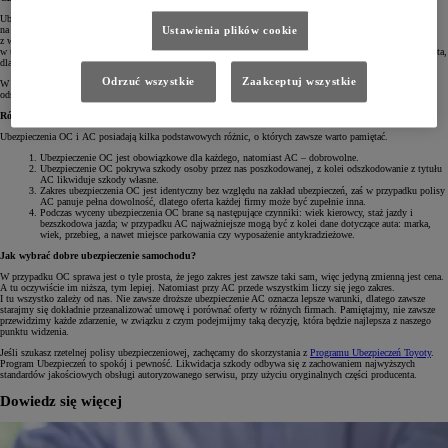
Ubezpieczenie autocasco AC jest dobrowolne, dlatego nie musimy go posiadać. Jednak jeśli zależy nam
na tym, aby pokryć ewentualne szkody własne lub zabezpieczyć się na wypadek innych zdarzeń związanych
Ustawienia plików cookie
z wandalizmem, kradzieżą lub niszczycielskim działaniem pogody bądź zwierząt, wtedy lepiej zainwestować
w taką polisę. Wysokość składki AC – podobnie jak OC – jest obliczana w zależności od wartości danego auta,
dlatego jest bardzo różna.
Odrzuć wszystkie
Zaakceptuj wszystkie
W ubezpieczeniu AC określamy także własny udział finansowy wchodzący w skład ewentualnej wypłaty
odszkodowania. Skutkiem tego jest pomniejszenie jego kwoty o wartość procentową wskazaną w umowie.
Różnice między OC a AC
Ubezpieczenia OC i AC posiadają kilka podstawowych różnic, o których zawsze warto pamiętać.
Ubezpieczenie OC jest obowiązkowe dla każdego, natomiast AC – dobrowolne.
Ubezpieczenie OC pokrywa szkody osoby przez nas poszkodowanej, z kolei odszkodowanie z tytułu
AC likwiduje szkody własne.
Zakres ubezpieczenia OC jest identyczny bez względu na zakład ubezpieczeń, zaś w przypadku polisy
AC panuje pełna dowolność, dlatego oferta każdej firmy może być zupełnie inna.
Podczas wyceny ubezpieczenia OC brane są następujące czynniki: wiek kierowcy, staż jazdy i
bezszkodowa jazda; w przypadku AC najważniejsze mogą być z kolei dane dotyczące auta: marka,
wiek, przebieg, a nawet miejsce parkowania czy wyposażenie antykradzieżowe.
Jak wybrać dobre ubezpieczenie samochodu?
W przypadku OC sprawa jest o tyle prosta, że jego zakres jest zawsze taki sam, więc jedyną zmienną jest cena.
A tu oczywiście im niższa, tym lepiej. Natomiast przy AC przede wszystkim liczy się jego zakres.
I tu wszystko zależy od nas. Nie zawsze droższe ubezpieczenie AC oznacza lepsze warunki, dlatego zawsze
starajmy się dokładnie przeanalizować umowę i porównać oferty w różnych firmach. Pamiętajmy, nie zawsze
przewidzimy każde zdarzenie, w związku z czym podejmijmy taką decyzję, która będzie najlepsza z naszego
punktu widzenia.
Jeśli szukasz rzetelnej polisy ubezpieczeniowej, zachęcamy do skorzystania z
Programu Ubezpieczeń Toyoty
.
Program Ubezpieczeń to spokój i pewność. Likwidacja szkody odbywa się z zachowaniem najwyższych
standardów jakościowych obsługi autoryzowanego serwisu, przy użyciu oryginalnych części producenta.
Dowiedz się więcej