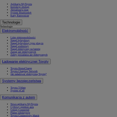
Aplikacja MyToyota
Instrukcje obsługi
Aktualizacja map
System Bluetooth®
Karty Ratownicze
Technologie
Technologie
Elektromobilność
Lider elektromobilności
Napęd hybrydowy
Napęd hybrydowy typu plug-in
Napęd wodorowy
Napęd elektryczny na baterię
Zasięg aut elektrycznych
Zalety posiadania aut elektrycznych
Ładowanie elektrycznej Toyoty
Toyota HomeCharge
Toyota Charging Network
Jak naładować elektryczną Toyotę?
Systemy bezpieczeństwa
Toyota T-Mate
System eCall
Komunikacja z autem
Nowa aplikacja MyToyota
Cyfrowy opiekun auta
Usługi Connected
Płatne subskrypcje
Toyota Connectivity Match