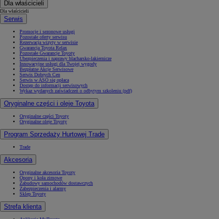
Dla właścicieli
Dla właścicieli
Serwis
Promocje i sezonowe usługi
Pozostałe oferty serwisu
Rezerwacja wizyty w serwisie
Gwarancja Toyota Relax
Pozostałe Gwarancje Toyoty
Ubezpieczenia i naprawy blacharsko-lakiernicze
Innowacyjne usługi dla Twojej wygody
Bezpłatne Akcje Serwisowe
Serwis Dobrych Cen
Serwis w ASO się opłaca
Dostęp do informacji serwisowych
Wykaz wydanych zaświadczeń o odbytym szkoleniu (pdf)
Oryginalne części i oleje Toyota
Oryginalne części Toyoty
Oryginalne oleje Toyoty
Program Sprzedaży Hurtowej Trade
Trade
Akcesoria
Oryginalne akcesoria Toyoty
Opony i koła zimowe
Zabudowy samochodów dostawczych
Zabezpieczenia i alarmy
Sklep Toyoty
Strefa klienta