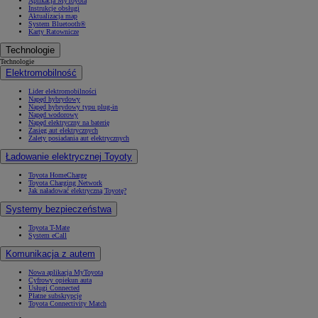
Aplikacja MyToyota
Instrukcje obsługi
Aktualizacja map
System Bluetooth®
Karty Ratownicze
Technologie
Technologie
Elektromobilność
Lider elektromobilności
Napęd hybrydowy
Napęd hybrydowy typu plug-in
Napęd wodorowy
Napęd elektryczny na baterię
Zasięg aut elektrycznych
Zalety posiadania aut elektrycznych
Ładowanie elektrycznej Toyoty
Toyota HomeCharge
Toyota Charging Network
Jak naładować elektryczną Toyotę?
Systemy bezpieczeństwa
Toyota T-Mate
System eCall
Komunikacja z autem
Nowa aplikacja MyToyota
Cyfrowy opiekun auta
Usługi Connected
Płatne subskrypcje
Toyota Connectivity Match