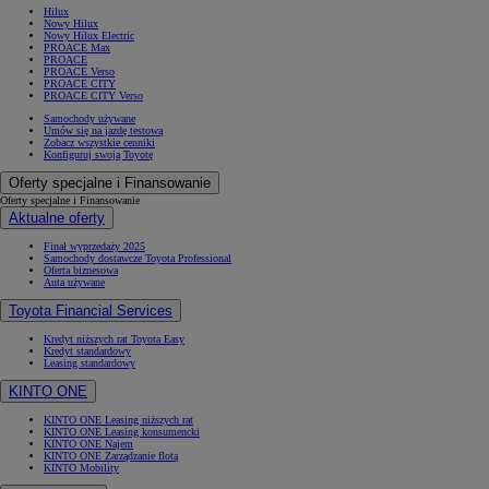
Hilux
Nowy Hilux
Nowy Hilux Electric
PROACE Max
PROACE
PROACE Verso
PROACE CITY
PROACE CITY Verso
Samochody używane
Umów się na jazdę testową
Zobacz wszystkie cenniki
Konfiguruj swoją Toyotę
Oferty specjalne i Finansowanie
Oferty specjalne i Finansowanie
Aktualne oferty
Finał wyprzedaży 2025
Samochody dostawcze Toyota Professional
Oferta biznesowa
Auta używane
Toyota Financial Services
Kredyt niższych rat Toyota Easy
Kredyt standardowy
Leasing standardowy
KINTO ONE
KINTO ONE Leasing niższych rat
KINTO ONE Leasing konsumencki
KINTO ONE Najem
KINTO ONE Zarządzanie flotą
KINTO Mobility