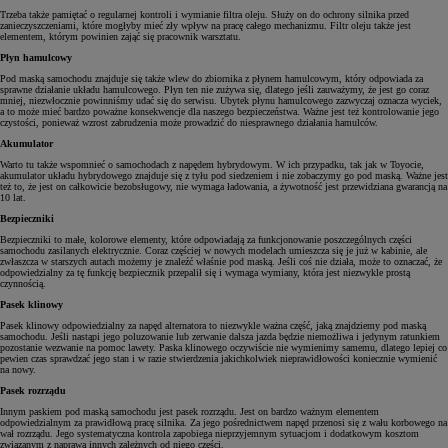
Trzeba także pamiętać o regularnej kontroli i wymianie filtra oleju. Służy on do ochrony silnika przed
zanieczyszczeniami, które mogłyby mieć zły wpływ na pracę całego mechanizmu. Filtr oleju także jest
elementem, którym powinien zająć się pracownik warsztatu.
Płyn hamulcowy
Pod maską samochodu znajduje się także wlew do zbiornika z płynem hamulcowym, który odpowiada za
sprawne działanie układu hamulcowego. Płyn ten nie zużywa się, dlatego jeśli zauważymy, że jest go coraz
mniej, niezwłocznie powinniśmy udać się do serwisu. Ubytek płynu hamulcowego zazwyczaj oznacza wyciek,
a to może mieć bardzo poważne konsekwencje dla naszego bezpieczeństwa. Ważne jest też kontrolowanie jego
czystości, ponieważ wzrost zabrudzenia może prowadzić do niesprawnego działania hamulców.
Akumulator
Warto tu także wspomnieć o samochodach z napędem hybrydowym. W ich przypadku, tak jak w Toyocie,
akumulator układu hybrydowego znajduje się z tyłu pod siedzeniem i nie zobaczymy go pod maską. Ważne jest
też to, że jest on całkowicie bezobsługowy, nie wymaga ładowania, a żywotność jest przewidziana gwarancją na
10 lat.
Bezpieczniki
Bezpieczniki to małe, kolorowe elementy, które odpowiadają za funkcjonowanie poszczególnych części
samochodu zasilanych elektrycznie. Coraz częściej w nowych modelach umieszcza się je już w kabinie, ale
zwłaszcza w starszych autach możemy je znaleźć właśnie pod maską. Jeśli coś nie działa, może to oznaczać, że
odpowiedzialny za tę funkcję bezpiecznik przepalił się i wymaga wymiany, która jest niezwykle prostą
czynnością.
Pasek klinowy
Pasek klinowy odpowiedzialny za napęd alternatora to niezwykle ważna część, jaką znajdziemy pod maską
samochodu. Jeśli nastąpi jego poluzowanie lub zerwanie dalsza jazda będzie niemożliwa i jedynym ratunkiem
pozostanie wezwanie na pomoc lawety. Paska klinowego oczywiście nie wymienimy samemu, dlatego lepiej co
pewien czas sprawdzać jego stan i w razie stwierdzenia jakichkolwiek nieprawidłowości koniecznie wymienić
na nowy.
Pasek rozrządu
Innym paskiem pod maską samochodu jest pasek rozrządu. Jest on bardzo ważnym elementem
odpowiedzialnym za prawidłową pracę silnika. Za jego pośrednictwem napęd przenosi się z wału korbowego na
wał rozrządu. Jego systematyczna kontrola zapobiega nieprzyjemnym sytuacjom i dodatkowym kosztom
związanym z naprawą innych zależnych od niego części.