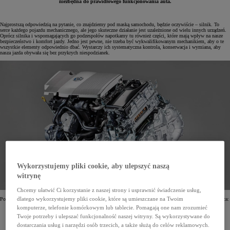
niezbędna do prawidłowego funkcjonowania auta.
Najprostszą odpowiedzią na pytanie, co znajdziemy pod maską samochodu, będzie oczywiście – silnik. To
serce każdego pojazdu mechanicznego, ale jego skuteczne działanie jest uzależnione od wielu innych urządzeń.
Oprócz silnika i wspomagających go podzespołów napotkamy tu również części, które mają wpływ na nasze
bezpieczeństwo i komfort jazdy. Jedno jest pewne, nie trzeba być wykwalifikowanym mechanikiem, aby o te
wszystkie elementy odpowiednio dbać. Wystarczy ich systematyczna kontrola, konserwacja i wymiana, aby
nasza jazda obywała się bez przykrych niespodzianek.
Wykorzystujemy pliki cookie, aby ulepszyć naszą
witrynę
Chcemy ułatwić Ci korzystanie z naszej strony i usprawnić świadczenie usług,
dlatego wykorzystujemy pliki cookie, które są umieszczane na Twoim
Poniżej przedstawiamy listę kluczowych urządzeń pod maską samochodu, które powinien znać każdy kierowca:
komputerze, telefonie komórkowym lub tablecie. Pomagają one nam zrozumieć
Filtr i wlew oleju
Płyn hamulcowy
Twoje potrzeby i ulepszać funkcjonalność naszej witryny. Są wykorzystywane do
Akumulator
dostarczania usług i narzędzi osób trzecich, a także służą do celów reklamowych.
Bezpieczniki