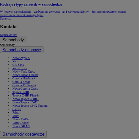
Rodzaje i typy żarówek w samochodzie
W nowych samochodach – zarówno na zewnątrz, jak i wewnątrz kabiny – jest zamontowanych ponad
dwadzieścia żarówek różnego typu.
Sprawdź
Kontakt
Napisz do nas
Samochody
Samochody
Samochody osobowe
Nowe Aygo X
Yaris
GR Yaris
Yaris Cross
Nowy Yaris Cross
Nowy Urban Cruiser
Corolla Hatchback
Corolla Sedan
Corolla TS Kombi
Nowa Corolla Cross
Toyota C-HR
Toyota C-HR Plug-in
Nowa Toyota C-HR+
Nowa Toyota bZ4X
Nowa Toyota bZ4X Touring
Camry
Prius
Mirai
Nowy RAV4
Land Cruiser
Nowy GR GT
Samochody dostawcze