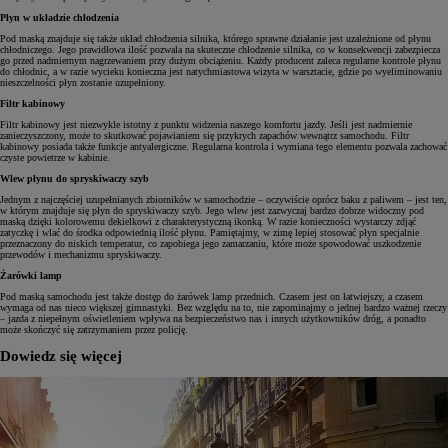
Płyn w układzie chłodzenia
Pod maską znajduje się także układ chłodzenia silnika, którego sprawne działanie jest uzależnione od płynu
chłodniczego. Jego prawidłowa ilość pozwala na skuteczne chłodzenie silnika, co w konsekwencji zabezpiecza
go przed nadmiernym nagrzewaniem przy dużym obciążeniu. Każdy producent zaleca regularne kontrole płynu
do chłodnic, a w razie wycieku konieczna jest natychmiastowa wizyta w warsztacie, gdzie po wyeliminowaniu
nieszczelności płyn zostanie uzupełniony.
Filtr kabinowy
Filtr kabinowy jest niezwykle istotny z punktu widzenia naszego komfortu jazdy. Jeśli jest nadmiernie
zanieczyszczony, może to skutkować pojawianiem się przykrych zapachów wewnątrz samochodu. Filtr
kabinowy posiada także funkcje antyalergiczne. Regularna kontrola i wymiana tego elementu pozwala zachować
czyste powietrze w kabinie.
Wlew płynu do spryskiwaczy szyb
Jednym z najczęściej uzupełnianych zbiorników w samochodzie – oczywiście oprócz baku z paliwem – jest ten,
w którym znajduje się płyn do spryskiwaczy szyb. Jego wlew jest zazwyczaj bardzo dobrze widoczny pod
maską dzięki kolorowemu dekielkowi z charakterystyczną ikonką. W razie konieczności wystarczy zdjąć
zatyczkę i wlać do środka odpowiednią ilość płynu. Pamiętajmy, w zimę lepiej stosować płyn specjalnie
przeznaczony do niskich temperatur, co zapobiega jego zamarzaniu, które może spowodować uszkodzenie
przewodów i mechanizmu spryskiwaczy.
Żarówki lamp
Pod maską samochodu jest także dostęp do żarówek lamp przednich. Czasem jest on łatwiejszy, a czasem
wymaga od nas nieco większej gimnastyki. Bez względu na to, nie zapominajmy o jednej bardzo ważnej rzeczy
– jazda z niepełnym oświetleniem wpływa na bezpieczeństwo nas i innych użytkowników dróg, a ponadto
może skończyć się zatrzymaniem przez policję.
Dowiedz się więcej