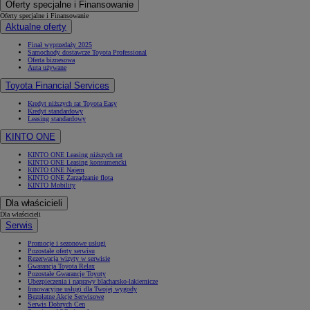
Oferty specjalne i Finansowanie
Oferty specjalne i Finansowanie
Aktualne oferty
Finał wyprzedaży 2025
Samochody dostawcze Toyota Professional
Oferta biznesowa
Auta używane
Toyota Financial Services
Kredyt niższych rat Toyota Easy
Kredyt standardowy
Leasing standardowy
KINTO ONE
KINTO ONE Leasing niższych rat
KINTO ONE Leasing konsumencki
KINTO ONE Najem
KINTO ONE Zarządzanie flotą
KINTO Mobility
Dla właścicieli
Dla właścicieli
Serwis
Promocje i sezonowe usługi
Pozostałe oferty serwisu
Rezerwacja wizyty w serwisie
Gwarancja Toyota Relax
Pozostałe Gwarancje Toyoty
Ubezpieczenia i naprawy blacharsko-lakiernicze
Innowacyjne usługi dla Twojej wygody
Bezpłatne Akcje Serwisowe
Serwis Dobrych Cen