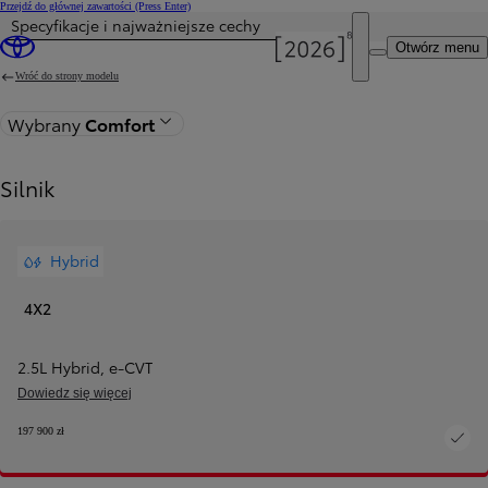
Przejdź do głównej zawartości
(Press Enter)
Specyfikacje i najważniejsze cechy
Cena została zaktualizowana Cena Twojej konfiguracji została zmieniona na 199 100 zł.
Otwórz menu
Wróć do strony modelu
Wybrany
Comfort
Silnik
Hybrid
4X2
2.5L Hybrid
,
e‑CVT
Dowiedz się więcej
197 900 zł