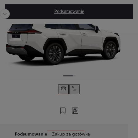
Poprzedni
Nast
Podsumowanie
Zapisz na swoim koncie
Twój kod
Podsumowanie
Zakup za gotówkę