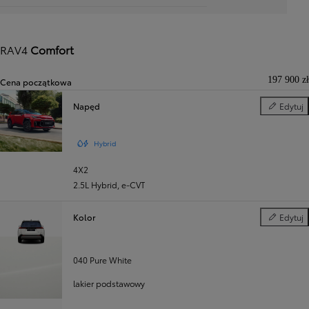
RAV4
Comfort
197 900 zł
Cena początkowa
Napęd
Edytuj
Napęd
Hybrid
4X2
2.5L Hybrid
,
e‑CVT
Kolor
Edytuj
Kolor
040 Pure White
lakier podstawowy