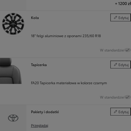
+
1200 zł
Koła
Edytuj
Koła
18" felgi aluminiowe z oponami 235/60 R18
W standardzie
Tapicerka
Edytuj
Tapicerka
FA20 Tapicerka materiałowa w kolorze czarnym
W standardzie
Pakiety i dodatki
Edytuj
Pakiety i d
Przeglądaj