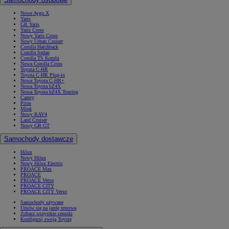
Nowe Aygo X
Yaris
GR Yaris
Yaris Cross
Nowy Yaris Cross
Nowy Urban Cruiser
Corolla Hatchback
Corolla Sedan
Corolla TS Kombi
Nowa Corolla Cross
Toyota C-HR
Toyota C-HR Plug-in
Nowa Toyota C-HR+
Nowa Toyota bZ4X
Nowa Toyota bZ4X Touring
Camry
Prius
Mirai
Nowy RAV4
Land Cruiser
Nowy GR GT
Samochody dostawcze
Hilux
Nowy Hilux
Nowy Hilux Electric
PROACE Max
PROACE
PROACE Verso
PROACE CITY
PROACE CITY Verso
Samochody używane
Umów się na jazdę testową
Zobacz wszystkie cenniki
Konfiguruj swoją Toyotę