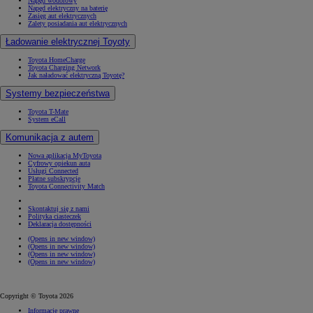
Napęd wodorowy
Napęd elektryczny na baterię
Zasięg aut elektrycznych
Zalety posiadania aut elektrycznych
Ładowanie elektrycznej Toyoty
Toyota HomeCharge
Toyota Charging Network
Jak naładować elektryczną Toyotę?
Systemy bezpieczeństwa
Toyota T-Mate
System eCall
Komunikacja z autem
Nowa aplikacja MyToyota
Cyfrowy opiekun auta
Usługi Connected
Płatne subskrypcje
Toyota Connectivity Match
Skontaktuj się z nami
Polityka ciasteczek
Deklaracja dostępności
(Opens in new window)
(Opens in new window)
(Opens in new window)
(Opens in new window)
Copyright © Toyota 2026
Informacje prawne