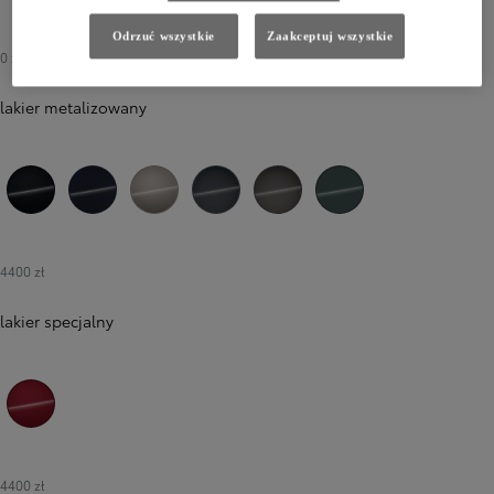
040 Pure White
Odrzuć wszystkie
Zaakceptuj wszystkie
0 zł
-
2900 zł
lakier metalizowany
218 Attitude Black
8X8 Elite Blue
4V8 Avant-garde Bronze
1L6 Massive Grey
1M6 Urban Rock
6X7 Forest Green
4400 zł
lakier specjalny
3T3 Tokyo Red
4400 zł