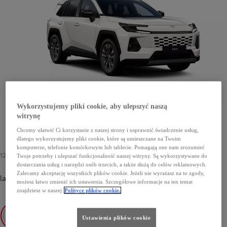
Wykorzystujemy pliki cookie, aby ulepszyć naszą
witrynę
Chcemy ułatwić Ci korzystanie z naszej strony i usprawnić świadczenie usług,
dlatego wykorzystujemy pliki cookie, które są umieszczane na Twoim
komputerze, telefonie komórkowym lub tablecie. Pomagają one nam zrozumieć
1200 zł
Twoje potrzeby i ulepszać funkcjonalność naszej witryny. Są wykorzystywane do
dostarczania usług i narzędzi osób trzecich, a także służą do celów reklamowych.
Zalecamy akceptację wszystkich plików cookie. Jeżeli nie wyrażasz na to zgody,
lakier podstawowy
-
040 Pure White
1200 zł
możesz łatwo zmienić ich ustawienia. Szczegółowe informacje na ten temat
znajdziesz w naszej
Polityce plików cookie.
Ustawienia plików cookie