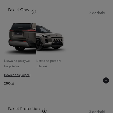
Pakiet Gray
Zobacz opis pakietów
2 dodatki
Listwa na pokrywę
Listwa na przedni
bagażnika
zderzak
Dowiedz się więcej
2100 zł
Pakiet Protection
Zobacz opis pakietów
3 dodatki