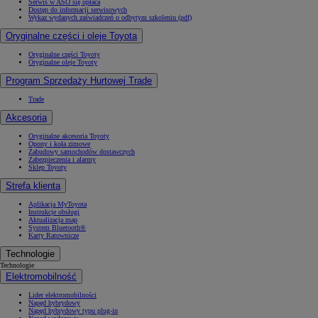
Serwis w ASO się opłaca
Dostęp do informacji serwisowych
Wykaz wydanych zaświadczeń o odbytym szkoleniu (pdf)
Oryginalne części i oleje Toyota
Oryginalne części Toyoty
Oryginalne oleje Toyoty
Program Sprzedaży Hurtowej Trade
Trade
Akcesoria
Oryginalne akcesoria Toyoty
Opony i koła zimowe
Zabudowy samochodów dostawczych
Zabezpieczenia i alarmy
Sklep Toyoty
Strefa klienta
Aplikacja MyToyota
Instrukcje obsługi
Aktualizacja map
System Bluetooth®
Karty Ratownicze
Technologie
Technologie
Elektromobilność
Lider elektromobilności
Napęd hybrydowy
Napęd hybrydowy typu plug-in