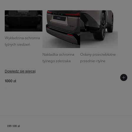
Wykładzina ochronna
tylnych siedzeń
Nakładka ochronna
Osłony przeciwbłotne
tylnego zderzaka
przednie i tylne
Dowiedz się więcej
1000 zł
Twoja konfiguracja
199 100 zł