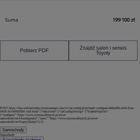
Suma
199 100 zł
Znajdź salon i serwis
Pobierz PDF
Toyoty
POST https://dxp-webcarconfig.toyota-europe.com/v1/car-config/pl/pl?path=configure/a68a58fb-a10e-41ae-
9459-3a7c4060500f with body {"reduxState":{"carConfigSettings":{"loadedStepUrls":
{"configure":"https://www.toyotawalbrzych.pl/nowe-
samochody/rav4/konfigurator","specs":"https://www.toyotawalbrzych.pl/nowe-
samochody/rav4/specyfikacja"}}}}
Samochody
Samochody
Samochody osobowe