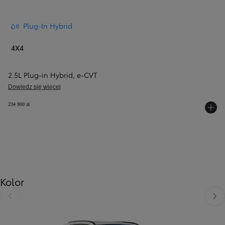
Plug-In Hybrid
4X4
2.5L Plug-in Hybrid
,
e‑CVT
Dowiedz się więcej
234 900 zł
Kolor
Poprzedni
Nast