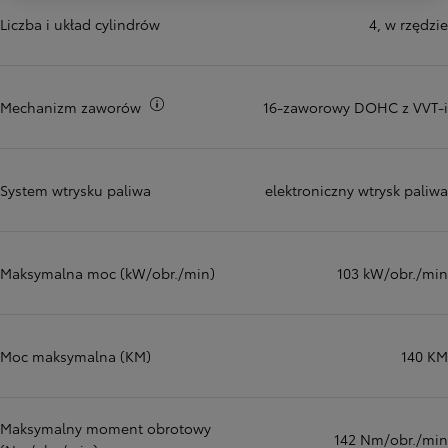
Liczba i układ cylindrów
4, w rzędzie
Więcej informacji
Mechanizm zaworów
16-zaworowy DOHC z VVT-i
System wtrysku paliwa
elektroniczny wtrysk paliwa
Maksymalna moc (kW/obr./min)
103 kW/obr./min
Moc maksymalna (KM)
140 KM
Maksymalny moment obrotowy
142 Nm/obr./min