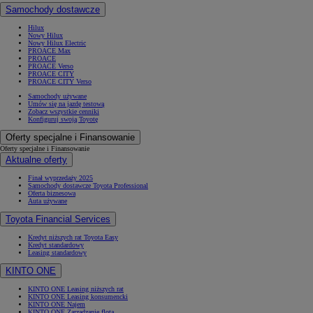
Samochody dostawcze
Hilux
Nowy Hilux
Nowy Hilux Electric
PROACE Max
PROACE
PROACE Verso
PROACE CITY
PROACE CITY Verso
Samochody używane
Umów się na jazdę testową
Zobacz wszystkie cenniki
Konfiguruj swoją Toyotę
Oferty specjalne i Finansowanie
Oferty specjalne i Finansowanie
Aktualne oferty
Finał wyprzedaży 2025
Samochody dostawcze Toyota Professional
Oferta biznesowa
Auta używane
Toyota Financial Services
Kredyt niższych rat Toyota Easy
Kredyt standardowy
Leasing standardowy
KINTO ONE
KINTO ONE Leasing niższych rat
KINTO ONE Leasing konsumencki
KINTO ONE Najem
KINTO ONE Zarządzanie flotą