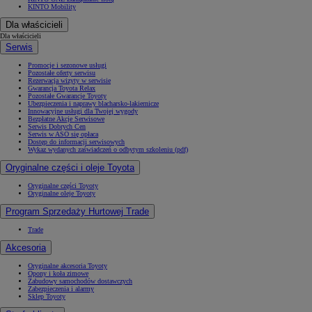
KINTO Mobility
Dla właścicieli
Dla właścicieli
Serwis
Promocje i sezonowe usługi
Pozostałe oferty serwisu
Rezerwacja wizyty w serwisie
Gwarancja Toyota Relax
Pozostałe Gwarancje Toyoty
Ubezpieczenia i naprawy blacharsko-lakiernicze
Innowacyjne usługi dla Twojej wygody
Bezpłatne Akcje Serwisowe
Serwis Dobrych Cen
Serwis w ASO się opłaca
Dostęp do informacji serwisowych
Wykaz wydanych zaświadczeń o odbytym szkoleniu (pdf)
Oryginalne części i oleje Toyota
Oryginalne części Toyoty
Oryginalne oleje Toyoty
Program Sprzedaży Hurtowej Trade
Trade
Akcesoria
Oryginalne akcesoria Toyoty
Opony i koła zimowe
Zabudowy samochodów dostawczych
Zabezpieczenia i alarmy
Sklep Toyoty