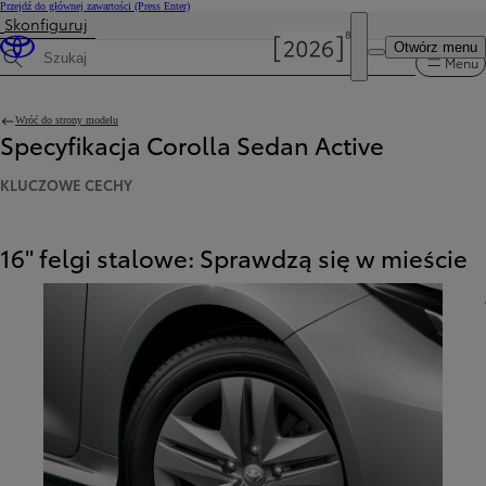
Przejdź do głównej zawartości
(Press Enter)
Skonfiguruj
Otwórz menu
Menu
Wyszukaj dane techniczne
Wróć do strony modelu
Specyfikacja Corolla Sedan Active
KLUCZOWE CECHY
16" felgi stalowe: Sprawdzą się w mieście