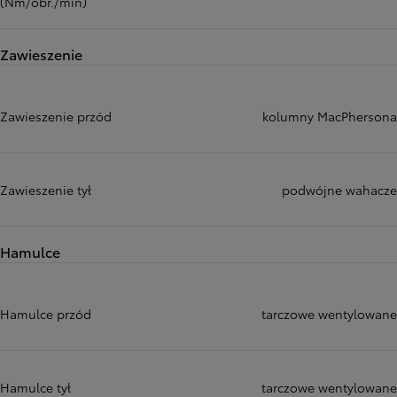
(Nm/obr./min)
Zawieszenie
Zawieszenie przód
kolumny MacPhersona
Zawieszenie tył
podwójne wahacze
Hamulce
Hamulce przód
tarczowe wentylowane
Hamulce tył
tarczowe wentylowane