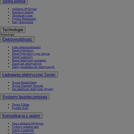
Strefa klienta
Aplikacja MyToyota
Instrukcje obsługi
Aktualizacja map
System Bluetooth®
Karty Ratownicze
Technologie
Technologie
Elektromobilność
Lider elektromobilności
Napęd hybrydowy
Napęd hybrydowy typu plug-in
Napęd wodorowy
Napęd elektryczny na baterię
Zasięg aut elektrycznych
Zalety posiadania aut elektrycznych
Ładowanie elektrycznej Toyoty
Toyota HomeCharge
Toyota Charging Network
Jak naładować elektryczną Toyotę?
Systemy bezpieczeństwa
Toyota T-Mate
System eCall
Komunikacja z autem
Nowa aplikacja MyToyota
Cyfrowy opiekun auta
Usługi Connected
Płatne subskrypcje