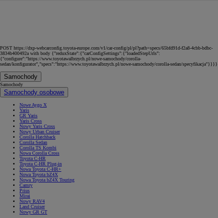
POST https://dxp-webcarconfig.toyota-europe.com/v1/car-config/pl/pl?path=specs/65bfd91d-f2a8-4cbb-bdbc-
3834b400492a with body {"reduxState":{"carConfigSettings":{"loadedStepUrls":
{"configure":"https://www.toyotawalbrzych.pl/nowe-samochody/corolla-
sedan/konfigurator","specs":"https://www.toyotawalbrzych.pl/nowe-samochody/corolla-sedan/specyfikacja"}}}}
Samochody
Samochody
Samochody osobowe
Nowe Aygo X
Yaris
GR Yaris
Yaris Cross
Nowy Yaris Cross
Nowy Urban Cruiser
Corolla Hatchback
Corolla Sedan
Corolla TS Kombi
Nowa Corolla Cross
Toyota C-HR
Toyota C-HR Plug-in
Nowa Toyota C-HR+
Nowa Toyota bZ4X
Nowa Toyota bZ4X Touring
Camry
Prius
Mirai
Nowy RAV4
Land Cruiser
Nowy GR GT