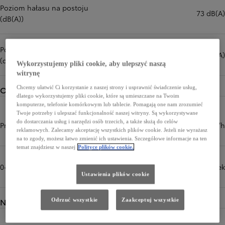
Poziom hałasu na postoju
73 dB(A)
(dB(A))
Poziom hałasu podczas jazdy
66 dB(A)
(dB(A))
Wykorzystujemy pliki cookie, aby ulepszyć naszą
witrynę
Osiągi
Chcemy ułatwić Ci korzystanie z naszej strony i usprawnić świadczenie usług,
dlatego wykorzystujemy pliki cookie, które są umieszczane na Twoim
komputerze, telefonie komórkowym lub tablecie. Pomagają one nam zrozumieć
Twoje potrzeby i ulepszać funkcjonalność naszej witryny. Są wykorzystywane
do dostarczania usług i narzędzi osób trzecich, a także służą do celów
Prędkość maksymalna (km/h)
180 km/h
reklamowych. Zalecamy akceptację wszystkich plików cookie. Jeżeli nie wyrażasz
na to zgody, możesz łatwo zmienić ich ustawienia. Szczegółowe informacje na ten
temat znajdziesz w naszej
Polityce plików cookie.
0-100 km/h (sek)
9,3 sek
Ustawienia plików cookie
Napęd
Odrzuć wszystkie
Zaakceptuj wszystkie