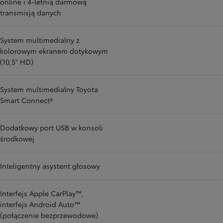
online i 4-letnią darmową
transmisją danych
System multimedialny z
kolorowym ekranem dotykowym
(10,5" HD)
System multimedialny Toyota
Smart Connect®
Dodatkowy port USB w konsoli
środkowej
Inteligentny asystent głosowy
Interfejs Apple CarPlay™,
interfejs Android Auto™
(połączenie bezprzewodowe)