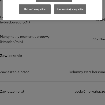
Pojemność skokowa (cm³)
1798 cm³
Odrzuć wszystkie
Zaakceptuj wszystkie
Łączna moc układu
140 KM
hybrydowego (KM)
Maksymalny moment obrotowy
142 Nm
(Nm/obr./min)
Zawieszenie
Zawieszenie przód
kolumny MacPhersona
Zawieszenie tył
podwójne wahacze