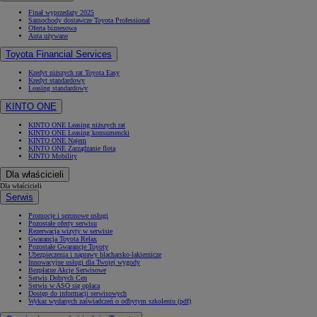
Finał wyprzedaży 2025
Samochody dostawcze Toyota Professional
Oferta biznesowa
Auta używane
Toyota Financial Services
Kredyt niższych rat Toyota Easy
Kredyt standardowy
Leasing standardowy
KINTO ONE
KINTO ONE Leasing niższych rat
KINTO ONE Leasing konsumencki
KINTO ONE Najem
KINTO ONE Zarządzanie flotą
KINTO Mobility
Dla właścicieli
Dla właścicieli
Serwis
Promocje i sezonowe usługi
Pozostałe oferty serwisu
Rezerwacja wizyty w serwisie
Gwarancja Toyota Relax
Pozostałe Gwarancje Toyoty
Ubezpieczenia i naprawy blacharsko-lakiernicze
Innowacyjne usługi dla Twojej wygody
Bezpłatne Akcje Serwisowe
Serwis Dobrych Cen
Serwis w ASO się opłaca
Dostęp do informacji serwisowych
Wykaz wydanych zaświadczeń o odbytym szkoleniu (pdf)