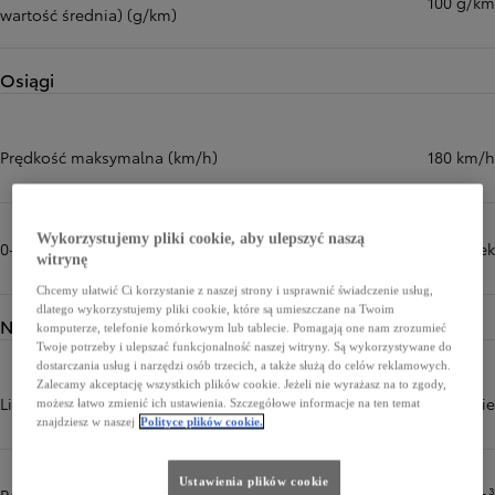
100 g/km
wartość średnia) (g/km)
Osiągi
Prędkość maksymalna (km/h)
180 km/h
Wykorzystujemy pliki cookie, aby ulepszyć naszą
0-100 km/h (sek)
9,1 sek
witrynę
Chcemy ułatwić Ci korzystanie z naszej strony i usprawnić świadczenie usług,
dlatego wykorzystujemy pliki cookie, które są umieszczane na Twoim
Napęd
komputerze, telefonie komórkowym lub tablecie. Pomagają one nam zrozumieć
Twoje potrzeby i ulepszać funkcjonalność naszej witryny. Są wykorzystywane do
dostarczania usług i narzędzi osób trzecich, a także służą do celów reklamowych.
Zalecamy akceptację wszystkich plików cookie. Jeżeli nie wyrażasz na to zgody,
Liczba i układ cylindrów
4, w rzędzie
możesz łatwo zmienić ich ustawienia. Szczegółowe informacje na ten temat
znajdziesz w naszej
Polityce plików cookie.
Ustawienia plików cookie