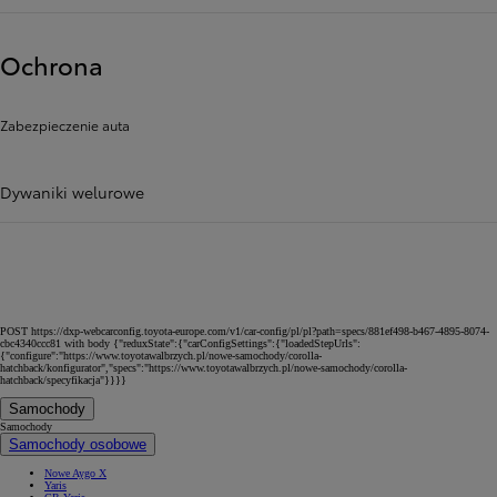
Ochrona
Zabezpieczenie auta
Dywaniki welurowe
POST https://dxp-webcarconfig.toyota-europe.com/v1/car-config/pl/pl?path=specs/881ef498-b467-4895-8074-
cbc4340ccc81 with body {"reduxState":{"carConfigSettings":{"loadedStepUrls":
{"configure":"https://www.toyotawalbrzych.pl/nowe-samochody/corolla-
hatchback/konfigurator","specs":"https://www.toyotawalbrzych.pl/nowe-samochody/corolla-
hatchback/specyfikacja"}}}}
Samochody
Samochody
Samochody osobowe
Nowe Aygo X
Yaris