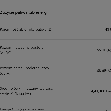
Zużycie paliwa lub energii
Pojemność zbiornika paliwa (l)
43 l
Poziom hałasu na postoju
65 dB(A)
(dB(A))
Poziom hałasu podczas jazdy
68 dB(A)
(dB(A))
Średnio (cykl mieszany, wartość
4,4 l/100 km
średnia) (l/100 km)
Emisja CO₂ (cykl mieszany,