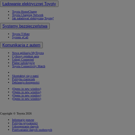
Ładowanie elektrycznej Toyoty
Toyota HomeCharge
Toyota Charging Network
Jak naładować elektryczną Toyotę?
Systemy bezpieczeństwa
Toyota T-Mate
System eCall
Komunikacja z autem
Nowa aplikacja MyToyota
Cyfrowy opiekun auta
Usługi Connected
Płatne subskrypcje
Toyota Connectivity Match
Skontaktuj się z nami
Polityka ciasteczek
Deklaracja dostępności
(Opens in new window)
(Opens in new window)
(Opens in new window)
(Opens in new window)
Copyright © Toyota 2026
Informacje prawne
Polityka prywatności
Udostępnianie danych
Przetwarzanie danych osobowych