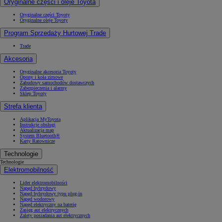
Oryginalne części i oleje Toyota
Oryginalne części Toyoty
Oryginalne oleje Toyoty
Program Sprzedaży Hurtowej Trade
Trade
Akcesoria
Oryginalne akcesoria Toyoty
Opony i koła zimowe
Zabudowy samochodów dostawczych
Zabezpieczenia i alarmy
Sklep Toyoty
Strefa klienta
Aplikacja MyToyota
Instrukcje obsługi
Aktualizacja map
System Bluetooth®
Karty Ratownicze
Technologie
Technologie
Elektromobilność
Lider elektromobilności
Napęd hybrydowy
Napęd hybrydowy typu plug-in
Napęd wodorowy
Napęd elektryczny na baterię
Zasięg aut elektrycznych
Zalety posiadania aut elektrycznych