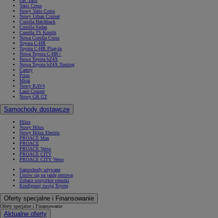
GR Yaris
Yaris Cross
Nowy Yaris Cross
Nowy Urban Cruiser
Corolla Hatchback
Corolla Sedan
Corolla TS Kombi
Nowa Corolla Cross
Toyota C-HR
Toyota C-HR Plug-in
Nowa Toyota C-HR+
Nowa Toyota bZ4X
Nowa Toyota bZ4X Touring
Camry
Prius
Mirai
Nowy RAV4
Land Cruiser
Nowy GR GT
Samochody dostawcze
Hilux
Nowy Hilux
Nowy Hilux Electric
PROACE Max
PROACE
PROACE Verso
PROACE CITY
PROACE CITY Verso
Samochody używane
Umów się na jazdę testową
Zobacz wszystkie cenniki
Konfiguruj swoją Toyotę
Oferty specjalne i Finansowanie
Oferty specjalne i Finansowanie
Aktualne oferty