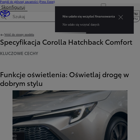
Przejdź do głównej zawartości
(Press Enter)
Skonfiguruj
Nie udało się wczytać finansowania Nie udało się wczytać danych
Otwórz menu
Nie udało się wczytać finansowania
Menu
Wyszukaj dane techniczne
Nie udało się wczytać danych
Wróć do strony modelu
Specyfikacja Corolla Hatchback Comfort
KLUCZOWE CECHY
Funkcje oświetlenia: Oświetlaj drogę w
dobrym stylu