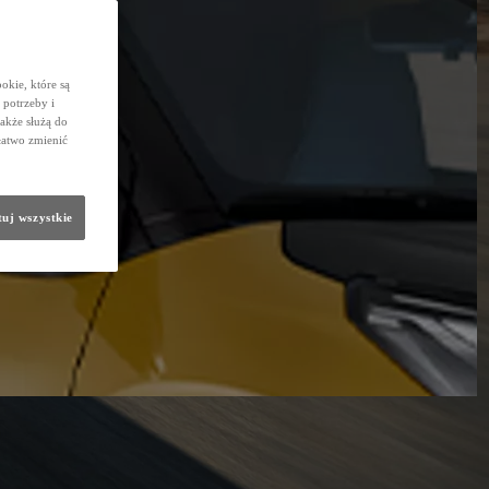
okie, które są
potrzeby i
także służą do
łatwo zmienić
uj wszystkie