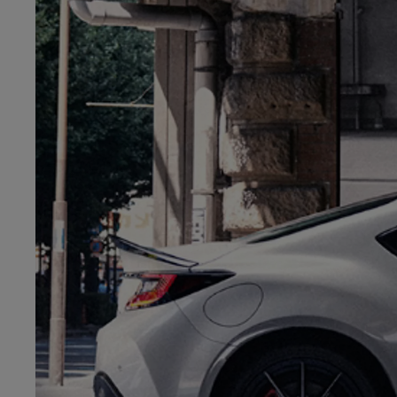
Od
81 900 zł
Yaris Cross
HYBRID