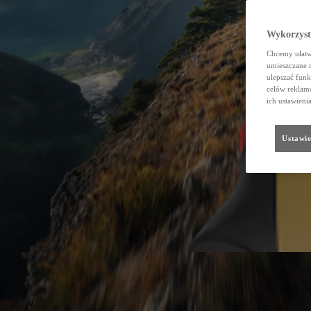
Wykorzystu
Chcemy ułatwi
umieszczane 
ulepszać funk
celów reklamo
ich ustawieni
Ustawie