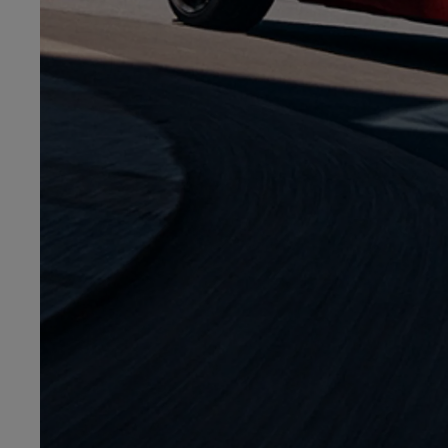
Od
105 300 zł
Corolla Hatchback
HYBRID