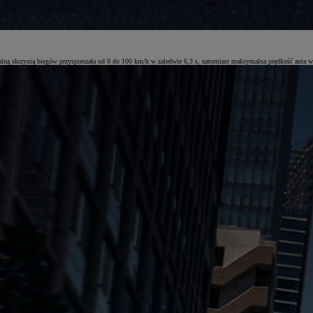
 skrzynią biegów przyspieszała od 0 do 100 km/h w zaledwie 6,3 s, natomiast maksymalna prędkość auta w t