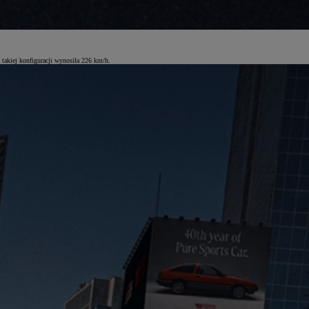
akiej konfiguracji wynosiła 226 km/h.