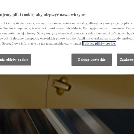
jemy pliki cookie, aby ulepszyć naszą witrynę
ć Ci korzystanie z naszej strony i usprawnić świadczenie usług, dlatego wykorzystujemy pliki co
na Twoim komputerze, telefonie komórkowym lub tablecie. Pomagają one nam zrozumieć Twoje 
cjonalność naszej witryny. Są wykorzystywane do dostarczania usług i narzędzi osób trzecich, a 
wych. Zalecamy akceptację wszystkich plików cookie. Jeżeli nie wyrażasz na to zgody, możesz 
a. Szczegółowe informacje na ten temat znajdziesz w naszej
Polityce plików cookie.
nia plików cookie
Odrzuć wszystkie
Zaakcept