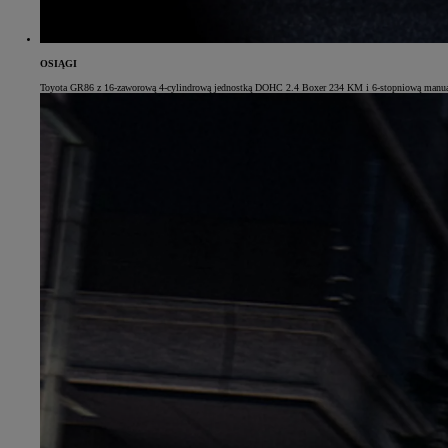
OSIĄGI
Toyota GR86 z 16-zaworową 4-cylindrową jednostką DOHC 2.4 Boxer 234 KM i 6-stopniową manualną