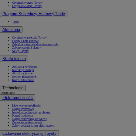
Oryginalne części Toyoty
Oryginalne oleje Toyoty
Program Sprzedaży Hurtowej Trade
Trade
Akcesoria
Oryginalne akcesoria Toyoty
Opony i koła zimowe
Zabudowy samochodów dostawczych
Zabezpieczenia i alarmy
Sklep Toyoty
Strefa klienta
Aplikacja MyToyota
Instrukcje obsługi
Aktualizacja map
System Bluetooth®
Karty Ratownicze
Technologie
Technologie
Elektromobilność
Lider elektromobilności
Napęd hybrydowy
Napęd hybrydowy typu plug-in
Napęd wodorowy
Napęd elektryczny na baterię
Zasięg aut elektrycznych
Zalety posiadania aut elektrycznych
Ładowanie elektrycznej Toyoty