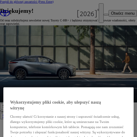
Przejdź do głównej zawartości
(Press Enter)
Dziękujemy!
Otwórz menu
Od teraz subskrybujesz newsletter nowej Toyoty C-HR+ i będziesz otrzymywać najnowsze wiadomości, oferty
oraz zapowiedzi.
Wykorzystujemy pliki cookie, aby ulepszyć naszą
Samochody
witrynę
Samochody
Samochody osobowe
Chcemy ułatwić Ci korzystanie z naszej strony i usprawnić świadczenie usług,
dlatego wykorzystujemy pliki cookie, które są umieszczane na Twoim
Nowe Aygo X
komputerze, telefonie komórkowym lub tablecie. Pomagają one nam zrozumieć
Yaris
GR Yaris
Twoje potrzeby i ulepszać funkcjonalność naszej witryny. Są wykorzystywane do
Yaris Cross