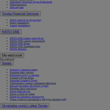
Samochody dostawcze Toyota Professional
Oferta biznesowa
Auta używane
Toyota Financial Services
Kredyt niższych rat Toyota Easy
Kredyt standardowy
Leasing standardowy
KINTO ONE
KINTO ONE Leasing niższych rat
KINTO ONE Leasing konsumencki
KINTO ONE Najem
KINTO ONE Zarządzanie flotą
KINTO Mobility
Dla właścicieli
Dla właścicieli
Serwis
Promocje i sezonowe usługi
Pozostałe oferty serwisu
Rezerwacja wizyty w serwisie
Gwarancja Toyota Relax
Pozostałe Gwarancje Toyoty
Ubezpieczenia i naprawy blacharsko-lakiernicze
Innowacyjne usługi dla Twojej wygody
Bezpłatne Akcje Serwisowe
Serwis Dobrych Cen
Serwis w ASO się opłaca
Dostęp do informacji serwisowych
Wykaz wydanych zaświadczeń o odbytym szkoleniu (pdf)
Oryginalne części i oleje Toyota