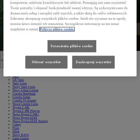
komputerze, telefonie komórkowym lub tablecie. Pomagają one nam zrozumieć
Twoje potrzeby i ulepszać funkcjonalność naszej witryny. Są wykorzystywane do
dostarczania usług i narzędzi osób trzecich, a także służą do celów reklamowych.
Zalecamy akceptację wszystkich plików cookie. Jeżeli nie wyrażasz na to zgody,
możesz łatwo zmienić ich ustawienia. Szczegółowe informacje na ten temat
znajdziesz w naszej
Polityce plików cookie.
Ustawienia plików cookie
Samochody
Samochody
Odrzuć wszystkie
Zaakceptuj wszystkie
Samochody osobowe
Nowe Aygo X
Yaris
GR Yaris
Yaris Cross
Nowy Yaris Cross
Nowy Urban Cruiser
Corolla Hatchback
Corolla Sedan
Corolla TS Kombi
Nowa Corolla Cross
Toyota C-HR
Toyota C-HR Plug-in
Nowa Toyota C-HR+
Nowa Toyota bZ4X
Nowa Toyota bZ4X Touring
Camry
Prius
Mirai
Nowy RAV4
Land Cruiser