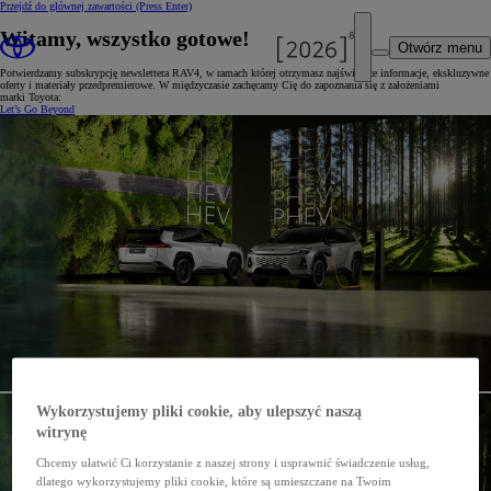
Przejdź do głównej zawartości
(Press Enter)
Witamy, wszystko gotowe!
Otwórz menu
Potwierdzamy subskrypcję newslettera RAV4, w ramach której otrzymasz najświeższe informacje, ekskluzywne
oferty i materiały przedpremierowe. W międzyczasie zachęcamy Cię do zapoznania się z założeniami
marki Toyota:
Let’s Go Beyond
Wykorzystujemy pliki cookie, aby ulepszyć naszą
witrynę
Chcemy ułatwić Ci korzystanie z naszej strony i usprawnić świadczenie usług,
dlatego wykorzystujemy pliki cookie, które są umieszczane na Twoim