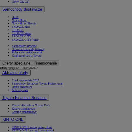
Nowy GR GT
Samochody dostawcze
Hilux
Nowy Hilux
Nowy Hilux Electric
PROACE Max
PROACE
PROACE Verso
PROACE CITY
PROACE CITY Verso
Samochody używane
Umów się na jazdę testową
Zobacz wszystkie cenniki
Konfiguruj swoją Toyotę
Oferty specjalne i Finansowanie
Oferty specjalne i Finansowanie
Aktualne oferty
Finał wyprzedaży 2025
Samochody dostawcze Toyota Professional
Oferta biznesowa
Auta używane
Toyota Financial Services
Kredyt niższych rat Toyota Easy
Kredyt standardowy
Leasing standardowy
KINTO ONE
KINTO ONE Leasing niższych rat
KINTO ONE Leasing konsumencki