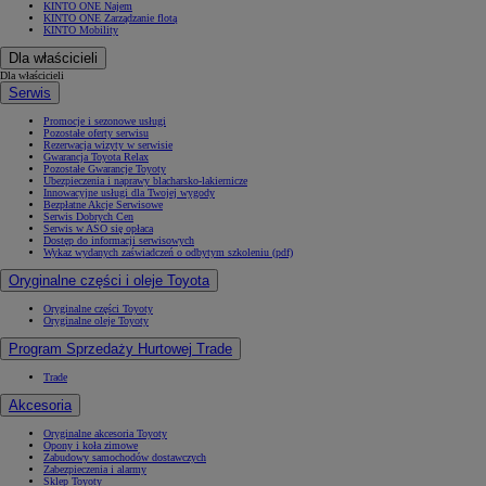
KINTO ONE Najem
KINTO ONE Zarządzanie flotą
KINTO Mobility
Dla właścicieli
Dla właścicieli
Serwis
Promocje i sezonowe usługi
Pozostałe oferty serwisu
Rezerwacja wizyty w serwisie
Gwarancja Toyota Relax
Pozostałe Gwarancje Toyoty
Ubezpieczenia i naprawy blacharsko-lakiernicze
Innowacyjne usługi dla Twojej wygody
Bezpłatne Akcje Serwisowe
Serwis Dobrych Cen
Serwis w ASO się opłaca
Dostęp do informacji serwisowych
Wykaz wydanych zaświadczeń o odbytym szkoleniu (pdf)
Oryginalne części i oleje Toyota
Oryginalne części Toyoty
Oryginalne oleje Toyoty
Program Sprzedaży Hurtowej Trade
Trade
Akcesoria
Oryginalne akcesoria Toyoty
Opony i koła zimowe
Zabudowy samochodów dostawczych
Zabezpieczenia i alarmy
Sklep Toyoty