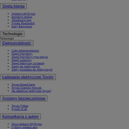
Strefa klienta
Aplikacja MyToyota
Instrukcje obsługi
Aktualizacja map
System Bluetooth®
Karty Ratownicze
Technologie
Technologie
Elektromobilność
Lider elektromobilności
Napęd hybrydowy
Napęd hybrydowy typu plug-in
Napęd wodorowy
Napęd elektryczny na baterię
Zasięg aut elektrycznych
Zalety posiadania aut elektrycznych
Ładowanie elektrycznej Toyoty
Toyota HomeCharge
Toyota Charging Network
Jak naładować elektryczną Toyotę?
Systemy bezpieczeństwa
Toyota T-Mate
System eCall
Komunikacja z autem
Nowa aplikacja MyToyota
Cyfrowy opiekun auta