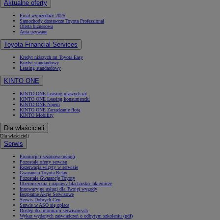
Aktualne oferty
Finał wyprzedaży 2025
Samochody dostawcze Toyota Professional
Oferta biznesowa
Auta używane
Toyota Financial Services
Kredyt niższych rat Toyota Easy
Kredyt standardowy
Leasing standardowy
KINTO ONE
KINTO ONE Leasing niższych rat
KINTO ONE Leasing konsumencki
KINTO ONE Najem
KINTO ONE Zarządzanie flotą
KINTO Mobility
Dla właścicieli
Dla właścicieli
Serwis
Promocje i sezonowe usługi
Pozostałe oferty serwisu
Rezerwacja wizyty w serwisie
Gwarancja Toyota Relax
Pozostałe Gwarancje Toyoty
Ubezpieczenia i naprawy blacharsko-lakiernicze
Innowacyjne usługi dla Twojej wygody
Bezpłatne Akcje Serwisowe
Serwis Dobrych Cen
Serwis w ASO się opłaca
Dostęp do informacji serwisowych
Wykaz wydanych zaświadczeń o odbytym szkoleniu (pdf)