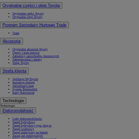
Oryginalne części i oleje Toyota
Oryginalne części Toyoty
Oryginalne oleje Toyoty
Program Sprzedaży Hurtowej Trade
Trade
Akcesoria
Oryginalne akcesoria Toyoty
Opony i koła zimowe
Zabudowy samochodów dostawczych
Zabezpieczenia i alarmy
Sklep Toyoty
Strefa klienta
Aplikacja MyToyota
Instrukcje obsługi
Aktualizacja map
System Bluetooth®
Karty Ratownicze
Technologie
Technologie
Elektromobilność
Lider elektromobilności
Napęd hybrydowy
Napęd hybrydowy typu plug-in
Napęd wodorowy
Napęd elektryczny na baterię
Zasięg aut elektrycznych