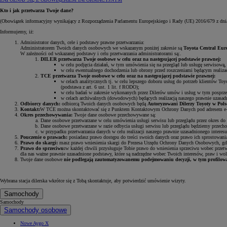
Kto i jak przetwarza Twoje dane?
(Obowiązek informacyjny wynikający z Rozporządzenia Parlamentu Europejskiego i Rady (UE) 2016/679 z dni
Informujemy, iż:
Administrator danych, cele i podstawy prawne przetwarzania:
Administratorem Twoich danych osobowych we wskazanym poniżej zakresie są
Toyota Central Euro
W zależności od wskazanej podstawy i celu przetwarzania administratorami są:.
DILER przetwarza Twoje osobowe w celu oraz na następującej podstawie prawnej:
w celu podjęcia działań, w tym umówienia się na przegląd lub usługę serwisową, 
w celu ewentualnego dochodzenia lub obrony przed roszczeniami będącym realizacj
TCE przetwarza Twoje osobowe w celu oraz na następującej podstawie prawnej:
w celach analitycznych tj. w celu lepszego doboru usług do potrzeb klientów Toy
(podstawa z art. 6 ust. 1 lit. f RODO);
w celu badań w zakresie wykonanych przez Dilerów umów i usług w tym posprzedaż
w celach archiwalnych (dowodowych) będących realizacją naszego prawnie uzasadn
Odbiorcy danych:
odbiorcą Twoich danych osobowych będą
Autoryzowani Dilerzy Toyoty w Polsc
Kontakt:
W TCE można skontaktować się z Punktem Kontaktowym Ochrony Danych pod adresem e
Okres przechowywania:
Twoje dane osobowe przechowywane są:
Dane osobowe przetwarzane w celu umówienia usługi serwisu lub przeglądu przez okres do 
Dane osobowe przetwarzane w razie odbycia usługi serwisu lub przeglądu będziemy przecho
w przypadku przetwarzania danych w celu realizacji naszego prawnie uzasadnionego interesu
Pouczenie o prawach:
posiadasz prawo dostępu do treści swoich danych oraz prawo ich sprostowania
Prawo do skargi:
masz prawo wniesienia skargi do Prezesa Urzędu Ochrony Danych Osobowych, gdy
Prawo do sprzeciwu:
w każdej chwili przysługuje Tobie prawo do wniesienia sprzeciwu wobec przet
dla nas ważne prawnie uzasadnione podstawy, które są nadrzędne wobec Twoich interesów, praw i wol
Twoje dane osobowe
nie podlegają zautomatyzowanemu podejmowaniu decyzji, w tym profilow
Wybrana stacja dilerska wkrótce się z Tobą skontaktuje, aby potwierdzić umówienie wizyty.
Samochody
Samochody
Samochody osobowe
Nowe Aygo X