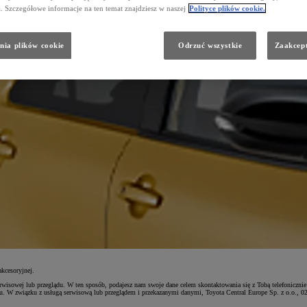
a. Szczegółowe informacje na ten temat znajdziesz w naszej
Polityce plików cookie.
nia plików cookie
Odrzuć wszystkie
Zaakcept
kcesoryjnej.
rwisowej lub przeglądu. W ten sposób, podajesz nam swoje dane celem skontaktowania się z Tobą telefoniczni
ądu. W związku z usługą serwisową lub przeglądem i przekazanymi danymi, Toyota Central Europe Sp. z o.o., 0