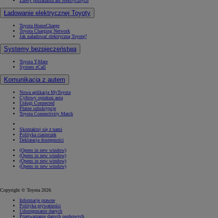
Zalety posiadania aut elektrycznych
Ładowanie elektrycznej Toyoty
Toyota HomeCharge
Toyota Charging Network
Jak naładować elektryczną Toyotę?
Systemy bezpieczeństwa
Toyota T-Mate
System eCall
Komunikacja z autem
Nowa aplikacja MyToyota
Cyfrowy opiekun auta
Usługi Connected
Płatne subskrypcje
Toyota Connectivity Match
Skontaktuj się z nami
Polityka ciasteczek
Deklaracja dostępności
(Opens in new window)
(Opens in new window)
(Opens in new window)
(Opens in new window)
Copyright © Toyota 2026
Informacje prawne
Polityka prywatności
Udostępnianie danych
Przetwarzanie danych osobowych