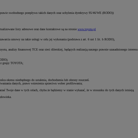
 sprawie swobodnego przepływu takich danych oraz uchylenia dyrektywy 95/46/WE (RODO))
tualizowane listy adresowe oraz dane kontaktowe są na stronie
www.toyota.pl
zawarcia umowy na takie usługi w celu jej wykonania (podstawa z art. 6 ust 1 lit. b RODO),
ota, analizy finansowej TCE oraz sieci dilerskiej, będących realizacją naszego prawnie uzasadnionego interesu
 RODO);
łki z grupy TOYOTA;
końca okresu niezbędnego do ustalenia, dochodzenia lub obrony roszczeń.
etwarzania danych, prawo wniesienia sprzeciwu wobec profilowania;
rzać Twoje dane w tych celach, chyba że będziemy w stanie wykazać, że w stosunku do tych danych istnieją
złowieka.