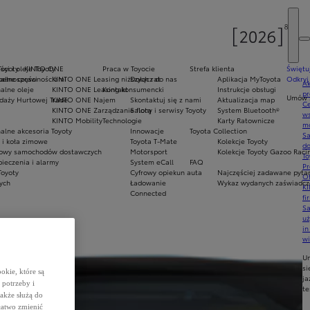
Toyoty
ci i oleje Toyoty
KINTO ONE
Praca w Toyocie
Strefa klienta
Świętu
epełnosprawnościami
alne części
KINTO ONE Leasing niższych rat
Dołącz do nas
Aplikacja MyToyota
Odkryj
Ak
alne oleje
KINTO ONE Leasing konsumencki
Kontakt
Instrukcje obsługi
pr
Umów s
daży Hurtowej Trade
KINTO ONE Najem
Skontaktuj się z nami
Aktualizacja map
Ce
KINTO ONE Zarządzanie flotą
Salony i serwisy Toyoty
System Bluetooth®
ws
KINTO Mobility
Technologie
Karty Ratownicze
mo
alne akcesoria Toyoty
Innowacje
Toyota Collection
S
i koła zimowe
Toyota T-Mate
Kolekcje Toyoty
do
owy samochodów dostawczych
Motorsport
Kolekcje Toyoty Gazoo Raci
To
ieczenia i alarmy
System eCall
FAQ
Pr
Toyoty
Cyfrowy opiekun auta
Najczęściej zadawane pyta
Of
nych
Ładowanie
Wykaz wydanych zaświadcze
KI
Connected
fi
S
u
in
w
U
si
okie, które są
ja
potrzeby i
te
także służą do
łatwo zmienić