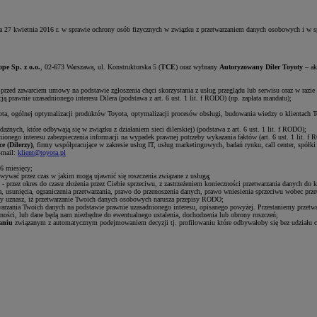
a 27 kwietnia 2016 r. w sprawie ochrony osób fizycznych w związku z przetwarzaniem danych osobowych i w
pe Sp. z o.o.
, 02-673 Warszawa, ul. Konstruktorska 5 (
TCE
) oraz wybrany
Autoryzowany Diler Toyoty
– ak
przed zawarciem umowy na podstawie zgłoszenia chęci skorzystania z usług przeglądu lub serwisu oraz w razie 
ą prawnie uzasadnionego interesu Dilera (podstawa z art. 6 ust. 1 lit. f RODO) (np. zapłata mandatu);
ota, ogólnej optymalizacji produktów Toyota, optymalizacji procesów obsługi, budowania wiedzy o klientach Toy
nych, które odbywają się w związku z działaniem sieci dilerskiej) (podstawa z art. 6 ust. 1 lit. f RODO);
ionego interesu zabezpieczenia informacji na wypadek prawnej potrzeby wykazania faktów (art. 6 ust. 1 lit. f
e (Dilerzy)
, firmy współpracujące w zakresie usług IT, usług marketingowych, badań rynku, call center, spó
-mail:
klient@toyota.pl
6 miesięcy;
wywać przez czas w jakim mogą ujawnić się roszczenia związane z usługą;
 - przez okres do czasu złożenia przez Ciebie sprzeciwu, z zastrzeżeniem konieczności przetwarzania danych do 
, usunięcia, ograniczenia przetwarzania, prawo do przenoszenia danych, prawo wniesienia sprzeciwu wobec prz
 uznasz, iż przetwarzanie Twoich danych osobowych narusza przepisy RODO;
warzania Twoich danych na podstawie prawnie uzasadnionego interesu, opisanego powyżej. Przestaniemy przetwa
ności, lub dane będą nam niezbędne do ewentualnego ustalenia, dochodzenia lub obrony roszczeń;
aniu
związanym z automatycznym podejmowaniem decyzji tj. profilowaniu które odbywałoby się bez udziału c