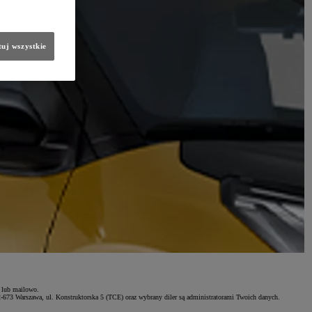
uj wszystkie
e lub mailowo.
2-673 Warszawa, ul. Konstruktorska 5 (TCE) oraz wybrany diler są administratorami Twoich danych.