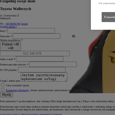
Uzupełnij swoje dane
ich ustawieni
Toyota Wałbrzych
ul. Uczniowska 21
Ustawie
Wałbrzych
Tel:
+48746481700
Zmień
Wybierz dilera *
Imię *
Nazwisko *
Telefon komórkowy *
Poland +48
+48
Adres e-mail *
Preferowana data serwisu: *
Nr VIN pojazdu:
Uwagi i zakres prac
Chcę wymienić opony
Rozumiem informację.
Jestem zainteresowany umówieniem na serwis lub przegląd. *
Wyślij
Pola oznaczone * są obowiązkowe, aby wybrany Diler mógł skontaktować się z Tobą w celu omówienia oferty a
Pozostawiasz nam swoje dane osobowe poprzez formularz stanowiący prośbę o umówienie i realizację usługi se
Pozostawienie Twoich danych jest dobrowolne, ale konieczne, abyś skorzystał z usługi serwisowej lub przegl
ZAPOZNAJ SIĘ Z OBOWIĄZKIEM INFORMACYJNYM