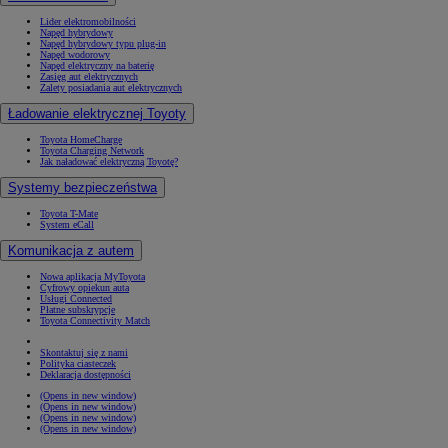
Lider elektromobilności
Napęd hybrydowy
Napęd hybrydowy typu plug-in
Napęd wodorowy
Napęd elektryczny na baterię
Zasięg aut elektrycznych
Zalety posiadania aut elektrycznych
Ładowanie elektrycznej Toyoty
Toyota HomeCharge
Toyota Charging Network
Jak naładować elektryczną Toyotę?
Systemy bezpieczeństwa
Toyota T-Mate
System eCall
Komunikacja z autem
Nowa aplikacja MyToyota
Cyfrowy opiekun auta
Usługi Connected
Płatne subskrypcje
Toyota Connectivity Match
Skontaktuj się z nami
Polityka ciasteczek
Deklaracja dostępności
(Opens in new window)
(Opens in new window)
(Opens in new window)
(Opens in new window)