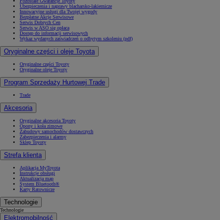
Pozostałe Gwarancje Toyoty
Ubezpieczenia i naprawy blacharsko-lakiernicze
Innowacyjne usługi dla Twojej wygody
Bezpłatne Akcje Serwisowe
Serwis Dobrych Cen
Serwis w ASO się opłaca
Dostęp do informacji serwisowych
Wykaz wydanych zaświadczeń o odbytym szkoleniu (pdf)
Oryginalne części i oleje Toyota
Oryginalne części Toyoty
Oryginalne oleje Toyoty
Program Sprzedaży Hurtowej Trade
Trade
Akcesoria
Oryginalne akcesoria Toyoty
Opony i koła zimowe
Zabudowy samochodów dostawczych
Zabezpieczenia i alarmy
Sklep Toyoty
Strefa klienta
Aplikacja MyToyota
Instrukcje obsługi
Aktualizacja map
System Bluetooth®
Karty Ratownicze
Technologie
Technologie
Elektromobilność